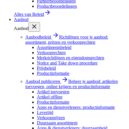
Partnerbeoordelingen
Productbeoordelingen
Alles van
Beleid
Aanbod
Aanbod
Aanbodbeleid
Richtlijnen voor je aanbod:
assortiment, prijzen en verkooprechten
Assortimentsbeleid
Verkooprechten
Merkrichtlijnen en eigendomsrechten
Notice and Take down procedure
Prijsbeleid
Productinformatie
Aanbod publiceren
Beheer je aanbod: artikelen
toevoegen, online krijgen en productinformatie
Artikel toevoegen
Artikel offline
Productinformatie
Apps en dienstverleners: productinformatie
Levertijd
Verkoopprijzen
Duurzaam assortiment
Apps & dienstverleners: duurzaamheid