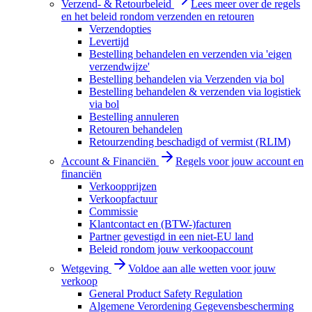
Verzend- & Retourbeleid
Lees meer over de regels
en het beleid rondom verzenden en retouren
Verzendopties
Levertijd
Bestelling behandelen en verzenden via 'eigen
verzendwijze'
Bestelling behandelen via Verzenden via bol
Bestelling behandelen & verzenden via logistiek
via bol
Bestelling annuleren
Retouren behandelen
Retourzending beschadigd of vermist (RLIM)
Account & Financiën
Regels voor jouw account en
financiën
Verkoopprijzen
Verkoopfactuur
Commissie
Klantcontact en (BTW-)facturen
Partner gevestigd in een niet-EU land
Beleid rondom jouw verkoopaccount
Wetgeving
Voldoe aan alle wetten voor jouw
verkoop
General Product Safety Regulation
Algemene Verordening Gegevensbescherming