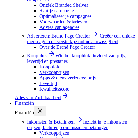
Ontdek Branded Shelves
Start je campagne
Optimaliseer je campagnes
Voorwaarden & tarieven
Advies van agencies
Adverteren: Brand Page Creator
Creëer een unieke
merkpagina en versterk je online aanwezigheid
Over de Brand Page Creator
Koopblok
Win het koopblok: invloed van prijs,
levertijd en prestaties
Koopblok
Verkoopprijzen
Apps & dienstverleners: prijs
Levertijd
Kwaliteitsscore
Alles van
Zichtbaarheid
Financiën
Financiën
Inkomsten & Betalingen
Inzicht in je inkomsten:
prijzen, facturen, commissie en betalingen
Verkoopprijzen