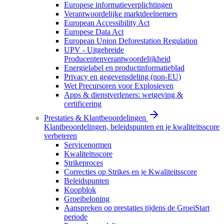
Europese informatieverplichtingen
Verantwoordelijke marktdeelnemers
European Accessibility Act
Europese Data Act
European Union Deforestation Regulation
UPV - Uitgebreide
Producentenverantwoordelijkheid
Energielabel en productinformatieblad
Privacy en gegevensdeling (non-EU)
Wet Precursoren voor Explosieven
Apps & dienstverleners: wetgeving &
certificering
Prestaties & Klantbeoordelingen
Klantbeoordelingen, beleidspunten en je kwaliteitsscore
verbeteren
Servicenormen
Kwaliteitsscore
Strikeproces
Correcties op Strikes en je Kwaliteitsscore
Beleidspunten
Koopblok
Groeibeloning
Aanspreken op prestaties tijdens de GroeiStart
periode