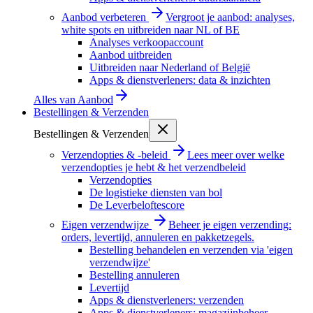
Aanbod verbeteren
Vergroot je aanbod: analyses,
white spots en uitbreiden naar NL of BE
Analyses verkoopaccount
Aanbod uitbreiden
Uitbreiden naar Nederland of België
Apps & dienstverleners: data & inzichten
Alles van
Aanbod
Bestellingen & Verzenden
Bestellingen & Verzenden
Verzendopties & -beleid
Lees meer over welke
verzendopties je hebt & het verzendbeleid
Verzendopties
De logistieke diensten van bol
De Leverbeloftescore
Eigen verzendwijze
Beheer je eigen verzending:
orders, levertijd, annuleren en pakketzegels.
Bestelling behandelen en verzenden via 'eigen
verzendwijze'
Bestelling annuleren
Levertijd
Apps & dienstverleners: verzenden
Apps & dienstverleners: magazijnbeheer