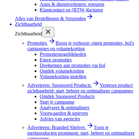
Apps & dienstverleners: retouren
Klantcontact en (BTW-)facturen
Alles van
Bestellingen & Verzenden
Zichtbaarheid
Zichtbaarheid
Promoties
Boost je verkoop: eigen promoties, bol's
campagnes en volumekorting
Promotiemogelijkheden
Eigen promoties
Deelnemen aan promoties via bol
Ontdek volumekorting
Volumekorting instellen
Adverteren: Sponsored Products
Vergroot product
zichtbaarheid: start, beheer en optimaliseer campagnes
Ontdek Sponsored Products
Start je campagne
Analyseer & optimaliseer
Voorwaarden & tarieven
Advies van agencies
Adverteren: Branded Shelves
Toon je
merkproducten prominent: start, beheer en optimaliseer
campagnes