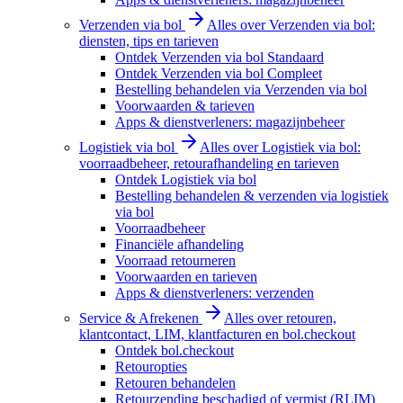
Verzenden via bol
Alles over Verzenden via bol:
diensten, tips en tarieven
Ontdek Verzenden via bol Standaard
Ontdek Verzenden via bol Compleet
Bestelling behandelen via Verzenden via bol
Voorwaarden & tarieven
Apps & dienstverleners: magazijnbeheer
Logistiek via bol
Alles over Logistiek via bol:
voorraadbeheer, retourafhandeling en tarieven
Ontdek Logistiek via bol
Bestelling behandelen & verzenden via logistiek
via bol
Voorraadbeheer
Financiële afhandeling
Voorraad retourneren
Voorwaarden en tarieven
Apps & dienstverleners: verzenden
Service & Afrekenen
Alles over retouren,
klantcontact, LIM, klantfacturen en bol.checkout
Ontdek bol.checkout
Retouropties
Retouren behandelen
Retourzending beschadigd of vermist (RLIM)