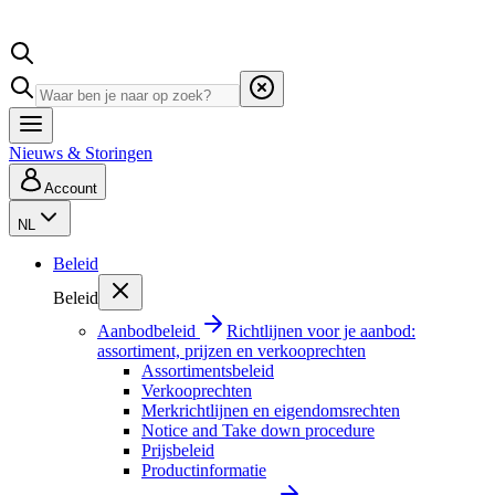
Nieuws & Storingen
Account
NL
Beleid
Beleid
Aanbodbeleid
Richtlijnen voor je aanbod:
assortiment, prijzen en verkooprechten
Assortimentsbeleid
Verkooprechten
Merkrichtlijnen en eigendomsrechten
Notice and Take down procedure
Prijsbeleid
Productinformatie