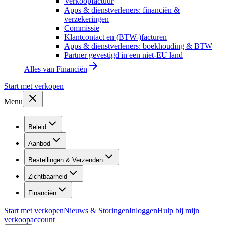
Verkoopfactuur
Apps & dienstverleners: financiën &
verzekeringen
Commissie
Klantcontact en (BTW-)facturen
Apps & dienstverleners: boekhouding & BTW
Partner gevestigd in een niet-EU land
Alles van
Financiën
Start met verkopen
Menu
Beleid
Aanbod
Bestellingen & Verzenden
Zichtbaarheid
Financiën
Start met verkopen
Nieuws & Storingen
Inloggen
Hulp bij mijn
verkoopaccount