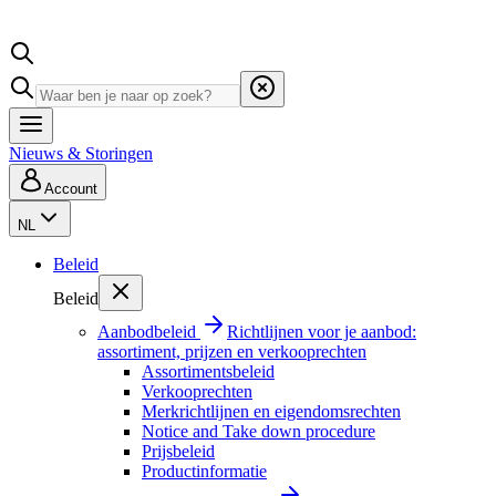
Nieuws & Storingen
Account
NL
Beleid
Beleid
Aanbodbeleid
Richtlijnen voor je aanbod:
assortiment, prijzen en verkooprechten
Assortimentsbeleid
Verkooprechten
Merkrichtlijnen en eigendomsrechten
Notice and Take down procedure
Prijsbeleid
Productinformatie