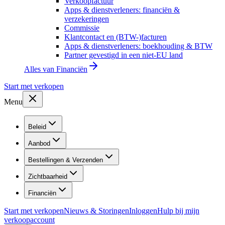
Verkoopfactuur
Apps & dienstverleners: financiën &
verzekeringen
Commissie
Klantcontact en (BTW-)facturen
Apps & dienstverleners: boekhouding & BTW
Partner gevestigd in een niet-EU land
Alles van
Financiën
Start met verkopen
Menu
Beleid
Aanbod
Bestellingen & Verzenden
Zichtbaarheid
Financiën
Start met verkopen
Nieuws & Storingen
Inloggen
Hulp bij mijn
verkoopaccount