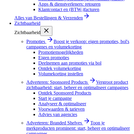
Apps & dienstverleners: retouren
Klantcontact en (BTW-)facturen
Alles van
Bestellingen & Verzenden
Zichtbaarheid
Zichtbaarheid
Promoties
Boost je verkoop: eigen promoties, bol's
campagnes en volumekorting
Promotiemogelijkheden
Eigen promoties
Deelnemen aan promoties via bol
Ontdek volumekorting
Volumekorting instellen
Adverteren: Sponsored Products
Vergroot product
zichtbaarheid: start, beheer en optimaliseer campagnes
Ontdek Sponsored Products
Start je campagne
Analyseer & optimaliseer
Voorwaarden & tarieven
Advies van agencies
Adverteren: Branded Shelves
Toon je
merkproducten prominent: start, beheer en optimaliseer
campagnes