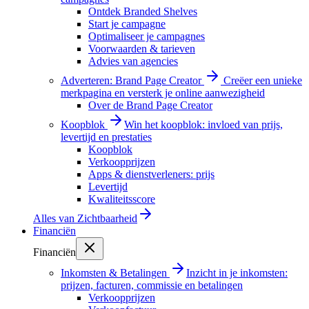
Ontdek Branded Shelves
Start je campagne
Optimaliseer je campagnes
Voorwaarden & tarieven
Advies van agencies
Adverteren: Brand Page Creator
Creëer een unieke
merkpagina en versterk je online aanwezigheid
Over de Brand Page Creator
Koopblok
Win het koopblok: invloed van prijs,
levertijd en prestaties
Koopblok
Verkoopprijzen
Apps & dienstverleners: prijs
Levertijd
Kwaliteitsscore
Alles van
Zichtbaarheid
Financiën
Financiën
Inkomsten & Betalingen
Inzicht in je inkomsten:
prijzen, facturen, commissie en betalingen
Verkoopprijzen