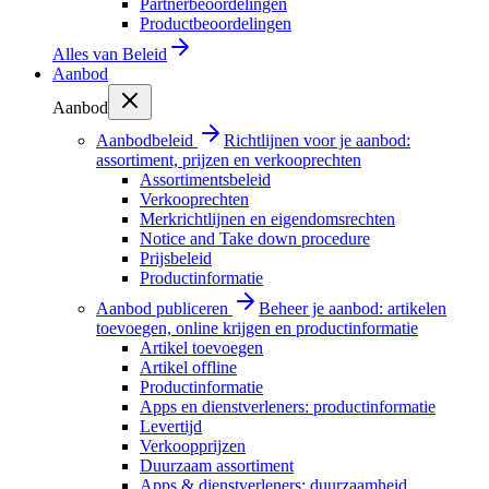
Partnerbeoordelingen
Productbeoordelingen
Alles van
Beleid
Aanbod
Aanbod
Aanbodbeleid
Richtlijnen voor je aanbod:
assortiment, prijzen en verkooprechten
Assortimentsbeleid
Verkooprechten
Merkrichtlijnen en eigendomsrechten
Notice and Take down procedure
Prijsbeleid
Productinformatie
Aanbod publiceren
Beheer je aanbod: artikelen
toevoegen, online krijgen en productinformatie
Artikel toevoegen
Artikel offline
Productinformatie
Apps en dienstverleners: productinformatie
Levertijd
Verkoopprijzen
Duurzaam assortiment
Apps & dienstverleners: duurzaamheid