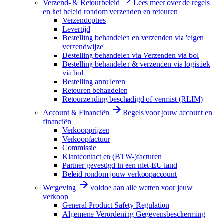
Verzend- & Retourbeleid
Lees meer over de regels
en het beleid rondom verzenden en retouren
Verzendopties
Levertijd
Bestelling behandelen en verzenden via 'eigen
verzendwijze'
Bestelling behandelen via Verzenden via bol
Bestelling behandelen & verzenden via logistiek
via bol
Bestelling annuleren
Retouren behandelen
Retourzending beschadigd of vermist (RLIM)
Account & Financiën
Regels voor jouw account en
financiën
Verkoopprijzen
Verkoopfactuur
Commissie
Klantcontact en (BTW-)facturen
Partner gevestigd in een niet-EU land
Beleid rondom jouw verkoopaccount
Wetgeving
Voldoe aan alle wetten voor jouw
verkoop
General Product Safety Regulation
Algemene Verordening Gegevensbescherming