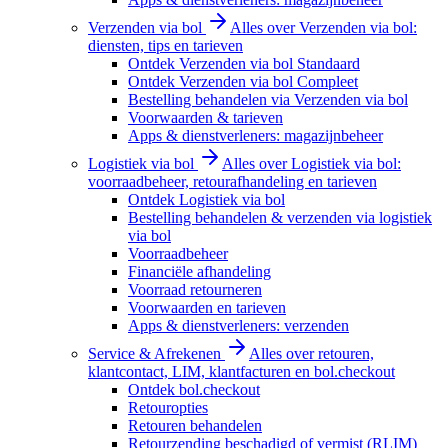
Verzenden via bol
Alles over Verzenden via bol:
diensten, tips en tarieven
Ontdek Verzenden via bol Standaard
Ontdek Verzenden via bol Compleet
Bestelling behandelen via Verzenden via bol
Voorwaarden & tarieven
Apps & dienstverleners: magazijnbeheer
Logistiek via bol
Alles over Logistiek via bol:
voorraadbeheer, retourafhandeling en tarieven
Ontdek Logistiek via bol
Bestelling behandelen & verzenden via logistiek
via bol
Voorraadbeheer
Financiële afhandeling
Voorraad retourneren
Voorwaarden en tarieven
Apps & dienstverleners: verzenden
Service & Afrekenen
Alles over retouren,
klantcontact, LIM, klantfacturen en bol.checkout
Ontdek bol.checkout
Retouropties
Retouren behandelen
Retourzending beschadigd of vermist (RLIM)