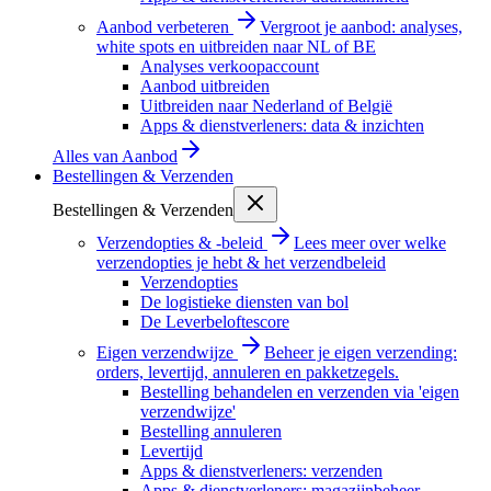
Aanbod verbeteren
Vergroot je aanbod: analyses,
white spots en uitbreiden naar NL of BE
Analyses verkoopaccount
Aanbod uitbreiden
Uitbreiden naar Nederland of België
Apps & dienstverleners: data & inzichten
Alles van
Aanbod
Bestellingen & Verzenden
Bestellingen & Verzenden
Verzendopties & -beleid
Lees meer over welke
verzendopties je hebt & het verzendbeleid
Verzendopties
De logistieke diensten van bol
De Leverbeloftescore
Eigen verzendwijze
Beheer je eigen verzending:
orders, levertijd, annuleren en pakketzegels.
Bestelling behandelen en verzenden via 'eigen
verzendwijze'
Bestelling annuleren
Levertijd
Apps & dienstverleners: verzenden
Apps & dienstverleners: magazijnbeheer