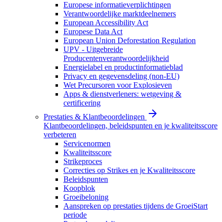
Europese informatieverplichtingen
Verantwoordelijke marktdeelnemers
European Accessibility Act
Europese Data Act
European Union Deforestation Regulation
UPV - Uitgebreide
Producentenverantwoordelijkheid
Energielabel en productinformatieblad
Privacy en gegevensdeling (non-EU)
Wet Precursoren voor Explosieven
Apps & dienstverleners: wetgeving &
certificering
Prestaties & Klantbeoordelingen
Klantbeoordelingen, beleidspunten en je kwaliteitsscore
verbeteren
Servicenormen
Kwaliteitsscore
Strikeproces
Correcties op Strikes en je Kwaliteitsscore
Beleidspunten
Koopblok
Groeibeloning
Aanspreken op prestaties tijdens de GroeiStart
periode