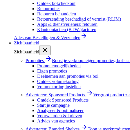
Ontdek bol.checkout
Retouropties
Retouren behandelen
Retourzending beschadigd of vermist (RLIM)
Apps & dienstverleners: retouren
Klantcontact en (BTW-)facturen
Alles van
Bestellingen & Verzenden
Zichtbaarheid
Zichtbaarheid
Promoties
Boost je verkoop: eigen promoties, bol's
Promotiemogelijkheden
Eigen promoties
Deelnemen aan promoties via bol
Ontdek volumekorting
Volumekorting instellen
Adverteren: Sponsored Products
Vergroot product zi
Ontdek Sponsored Products
Start je campagne
Analyseer & optimaliseer
Voorwaarden & tarieven
Advies van agencies
Adverteren: Branded Shelves
Toon je merkproducten 