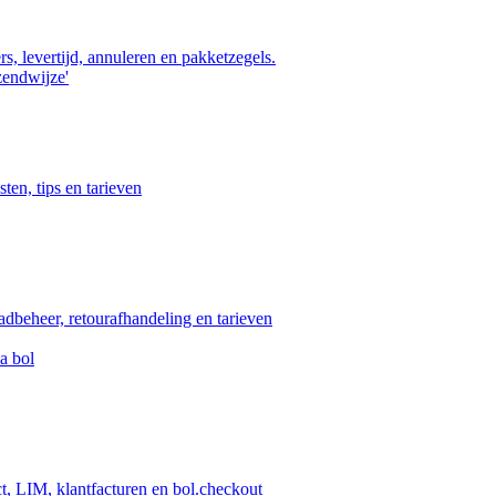
s, levertijd, annuleren en pakketzegels.
zendwijze'
ten, tips en tarieven
aadbeheer, retourafhandeling en tarieven
a bol
ct, LIM, klantfacturen en bol.checkout