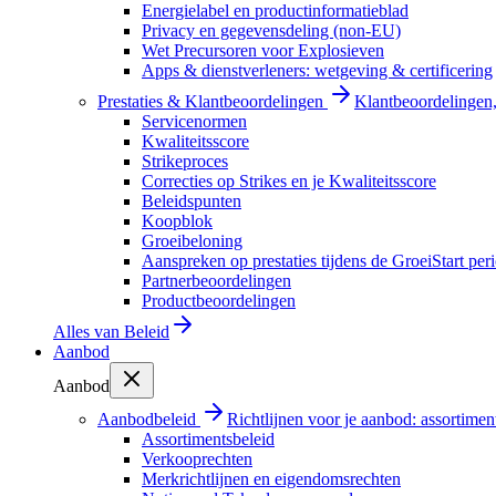
Energielabel en productinformatieblad
Privacy en gegevensdeling (non-EU)
Wet Precursoren voor Explosieven
Apps & dienstverleners: wetgeving & certificering
Prestaties & Klantbeoordelingen
Klantbeoordelingen, 
Servicenormen
Kwaliteitsscore
Strikeproces
Correcties op Strikes en je Kwaliteitsscore
Beleidspunten
Koopblok
Groeibeloning
Aanspreken op prestaties tijdens de GroeiStart per
Partnerbeoordelingen
Productbeoordelingen
Alles van
Beleid
Aanbod
Aanbod
Aanbodbeleid
Richtlijnen voor je aanbod: assortimen
Assortimentsbeleid
Verkooprechten
Merkrichtlijnen en eigendomsrechten