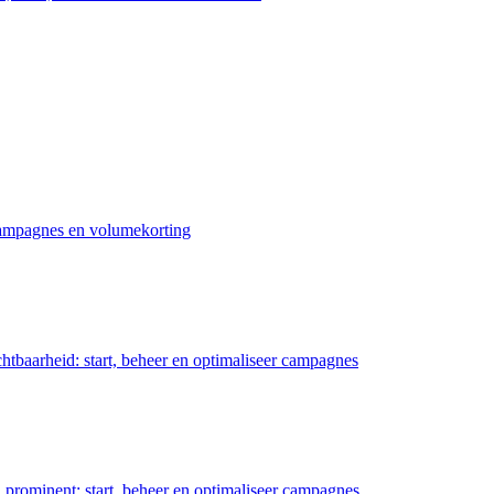
 campagnes en volumekorting
chtbaarheid: start, beheer en optimaliseer campagnes
prominent: start, beheer en optimaliseer campagnes