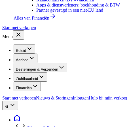
Apps & dienstverleners: boekhouding & BTW
Partner gevestigd in een niet-EU land
Alles van
Financiën
Start met verkopen
Menu
Beleid
Aanbod
Bestellingen & Verzenden
Zichtbaarheid
Financiën
Start met verkopen
Nieuws & Storingen
Inloggen
Hulp bij mijn verkoo
NL