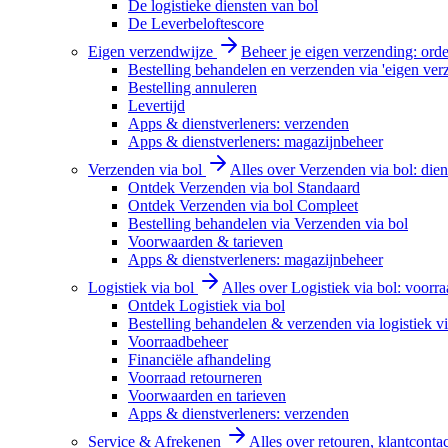
De logistieke diensten van bol
De Leverbeloftescore
Eigen verzendwijze
Beheer je eigen verzending: order
Bestelling behandelen en verzenden via 'eigen ver
Bestelling annuleren
Levertijd
Apps & dienstverleners: verzenden
Apps & dienstverleners: magazijnbeheer
Verzenden via bol
Alles over Verzenden via bol: diens
Ontdek Verzenden via bol Standaard
Ontdek Verzenden via bol Compleet
Bestelling behandelen via Verzenden via bol
Voorwaarden & tarieven
Apps & dienstverleners: magazijnbeheer
Logistiek via bol
Alles over Logistiek via bol: voorr
Ontdek Logistiek via bol
Bestelling behandelen & verzenden via logistiek vi
Voorraadbeheer
Financiële afhandeling
Voorraad retourneren
Voorwaarden en tarieven
Apps & dienstverleners: verzenden
Service & Afrekenen
Alles over retouren, klantconta