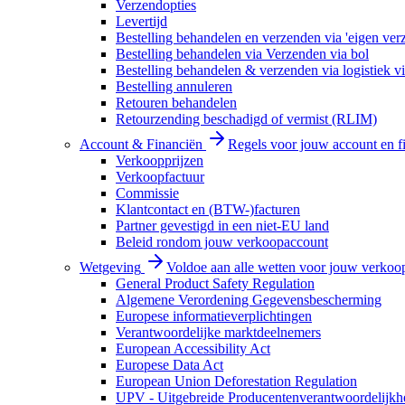
Verzendopties
Levertijd
Bestelling behandelen en verzenden via 'eigen ver
Bestelling behandelen via Verzenden via bol
Bestelling behandelen & verzenden via logistiek vi
Bestelling annuleren
Retouren behandelen
Retourzending beschadigd of vermist (RLIM)
Account & Financiën
Regels voor jouw account en f
Verkoopprijzen
Verkoopfactuur
Commissie
Klantcontact en (BTW-)facturen
Partner gevestigd in een niet-EU land
Beleid rondom jouw verkoopaccount
Wetgeving
Voldoe aan alle wetten voor jouw verkoo
General Product Safety Regulation
Algemene Verordening Gegevensbescherming
Europese informatieverplichtingen
Verantwoordelijke marktdeelnemers
European Accessibility Act
Europese Data Act
European Union Deforestation Regulation
UPV - Uitgebreide Producentenverantwoordelijkh