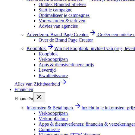
Ontdek Branded Shelves
Start je campagne
Optimaliseer je campagnes
Voorwaarden & tarieven
Advies van agencies
Adverteren: Brand Page Creator
Creëer een unieke m
Over de Brand Page Creator
Koopblok
Win het koopblok: invloed van prijs, levert
Koopblok
Verkoopprijzen
Apps & dienstverleners: prijs
Levertijd
Kwaliteitsscore
Alles van
Zichtbaarheid
Financiën
Financiën
Inkomsten & Betalingen
Inzicht in je inkomsten: pri
Verkoopprijzen
Verkoopfactuur
Apps & dienstverleners: financiën & verzekeringe
Commissie
Klantcontact en (BTW-)facturen