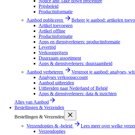
Notice and Take down procedure
Prijsbeleid
Productinformatie
Aanbod publiceren
Beheer je aanbod: artikelen toevo
Artikel toevoegen
Artikel offline
Productinformatie
Apps en dienstverleners: productinformatie
Levertijd
Verkoopprijzen
Duurzaam assortiment
Apps & dienstverleners: duurzaamheid
Aanbod verbeteren
Vergroot je aanbod: analyses, wh
Analyses verkoopaccount
Aanbod uitbreiden
Uitbreiden naar Nederland of België
Apps & dienstverleners: data & inzichten
Alles van
Aanbod
Bestellingen & Verzenden
Bestellingen & Verzenden
Verzendopties & -beleid
Lees meer over welke verzen
Verzendopties