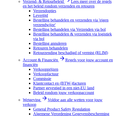
Verzend- & Retourbeleid
Lees meer over de regels
en het beleid rondom verzenden en retouren
Verzendopties
Levertijd
Bestelling behandelen en verzenden via 'eigen
verzendwijze'
Bestelling behandelen via Verzenden via bol
Bestelling behandelen & verzenden via logistiek
via bol
Bestelling annuleren
Retouren behandelen
Retourzending beschadigd of vermist (RLIM)
Account & Financiën
Regels voor jouw account en
financiën
Verkoopprijzen
Verkoopfactuur
Commissie
Klantcontact en (BTW-)facturen
Partner gevestigd in een niet-EU land
Beleid rondom jouw verkoopaccount
Wetgeving
Voldoe aan alle wetten voor jouw
verkoop
General Product Safety Regulation
Algemene Verordening Gegevensbescherming