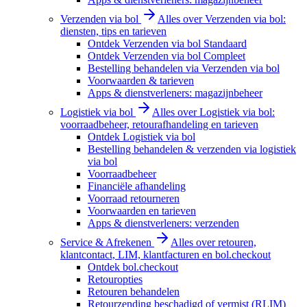
Verzenden via bol
Alles over Verzenden via bol:
diensten, tips en tarieven
Ontdek Verzenden via bol Standaard
Ontdek Verzenden via bol Compleet
Bestelling behandelen via Verzenden via bol
Voorwaarden & tarieven
Apps & dienstverleners: magazijnbeheer
Logistiek via bol
Alles over Logistiek via bol:
voorraadbeheer, retourafhandeling en tarieven
Ontdek Logistiek via bol
Bestelling behandelen & verzenden via logistiek
via bol
Voorraadbeheer
Financiële afhandeling
Voorraad retourneren
Voorwaarden en tarieven
Apps & dienstverleners: verzenden
Service & Afrekenen
Alles over retouren,
klantcontact, LIM, klantfacturen en bol.checkout
Ontdek bol.checkout
Retouropties
Retouren behandelen
Retourzending beschadigd of vermist (RLIM)