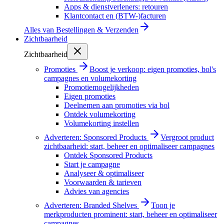
Apps & dienstverleners: retouren
Klantcontact en (BTW-)facturen
Alles van
Bestellingen & Verzenden
Zichtbaarheid
Zichtbaarheid
Promoties
Boost je verkoop: eigen promoties, bol's
campagnes en volumekorting
Promotiemogelijkheden
Eigen promoties
Deelnemen aan promoties via bol
Ontdek volumekorting
Volumekorting instellen
Adverteren: Sponsored Products
Vergroot product
zichtbaarheid: start, beheer en optimaliseer campagnes
Ontdek Sponsored Products
Start je campagne
Analyseer & optimaliseer
Voorwaarden & tarieven
Advies van agencies
Adverteren: Branded Shelves
Toon je
merkproducten prominent: start, beheer en optimaliseer
campagnes