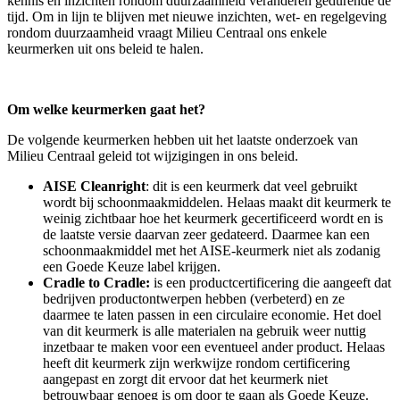
kennis en inzichten rondom duurzaamheid veranderen gedurende de
tijd. Om in lijn te blijven met nieuwe inzichten, wet- en regelgeving
rondom duurzaamheid vraagt Milieu Centraal ons enkele
keurmerken uit ons beleid te halen.
Om welke keurmerken gaat het?
De volgende keurmerken hebben uit het laatste onderzoek van
Milieu Centraal geleid tot wijzigingen in ons beleid.
AISE Cleanright
: dit is een keurmerk dat veel gebruikt
wordt bij schoonmaakmiddelen. Helaas maakt dit keurmerk te
weinig zichtbaar hoe het keurmerk gecertificeerd wordt en is
de laatste versie daarvan zeer gedateerd. Daarmee kan een
schoonmaakmiddel met het AISE-keurmerk niet als zodanig
een Goede Keuze label krijgen.
Cradle to Cradle:
is een productcertificering die aangeeft dat
bedrijven productontwerpen hebben (verbeterd) en ze
daarmee te laten passen in een circulaire economie. Het doel
van dit keurmerk is alle materialen na gebruik weer nuttig
inzetbaar te maken voor een eventueel ander product. Helaas
heeft dit keurmerk zijn werkwijze rondom certificering
aangepast en zorgt dit ervoor dat het keurmerk niet
betrouwbaar genoeg is om door te gaan als Goede Keuze.