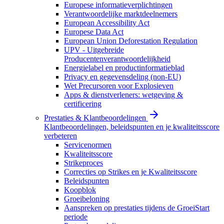
Europese informatieverplichtingen
Verantwoordelijke marktdeelnemers
European Accessibility Act
Europese Data Act
European Union Deforestation Regulation
UPV - Uitgebreide
Producentenverantwoordelijkheid
Energielabel en productinformatieblad
Privacy en gegevensdeling (non-EU)
Wet Precursoren voor Explosieven
Apps & dienstverleners: wetgeving &
certificering
Prestaties & Klantbeoordelingen
Klantbeoordelingen, beleidspunten en je kwaliteitsscore
verbeteren
Servicenormen
Kwaliteitsscore
Strikeproces
Correcties op Strikes en je Kwaliteitsscore
Beleidspunten
Koopblok
Groeibeloning
Aanspreken op prestaties tijdens de GroeiStart
periode