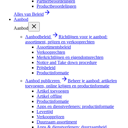
Partnerbeoordelingen
Productbeoordelingen
Alles van
Beleid
Aanbod
Aanbod
Aanbodbeleid
Richtlijnen voor je aanbod:
assortiment, prijzen en verkooprechten
Assortimentsbeleid
Verkooprechten
Merkrichtlijnen en eigendomsrechten
Notice and Take down procedure
Prijsbeleid
Productinformatie
Aanbod publiceren
Beheer je aanbod: artikelen
toevoegen, online krijgen en productinformatie
Artikel toevoegen
Artikel offline
Productinformatie
Apps en dienstverleners: productinformatie
Levertijd
Verkoopprijzen
Duurzaam assortiment
Apps & dienstverleners: duurzaamheid