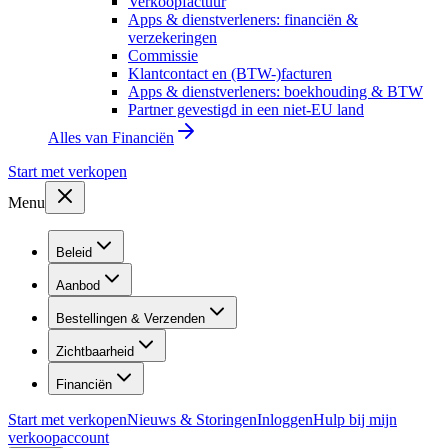
Verkoopfactuur
Apps & dienstverleners: financiën &
verzekeringen
Commissie
Klantcontact en (BTW-)facturen
Apps & dienstverleners: boekhouding & BTW
Partner gevestigd in een niet-EU land
Alles van
Financiën
Start met verkopen
Menu
Beleid
Aanbod
Bestellingen & Verzenden
Zichtbaarheid
Financiën
Start met verkopen
Nieuws & Storingen
Inloggen
Hulp bij mijn
verkoopaccount