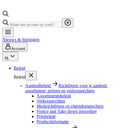
Nieuws & Storingen
Account
NL
Beleid
Beleid
Aanbodbeleid
Richtlijnen voor je aanbod:
assortiment, prijzen en verkooprechten
Assortimentsbeleid
Verkooprechten
Merkrichtlijnen en eigendomsrechten
Notice and Take down procedure
Prijsbeleid
Productinformatie