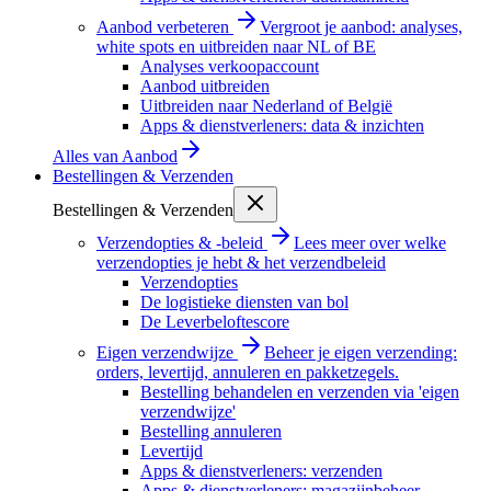
Aanbod verbeteren
Vergroot je aanbod: analyses,
white spots en uitbreiden naar NL of BE
Analyses verkoopaccount
Aanbod uitbreiden
Uitbreiden naar Nederland of België
Apps & dienstverleners: data & inzichten
Alles van
Aanbod
Bestellingen & Verzenden
Bestellingen & Verzenden
Verzendopties & -beleid
Lees meer over welke
verzendopties je hebt & het verzendbeleid
Verzendopties
De logistieke diensten van bol
De Leverbeloftescore
Eigen verzendwijze
Beheer je eigen verzending:
orders, levertijd, annuleren en pakketzegels.
Bestelling behandelen en verzenden via 'eigen
verzendwijze'
Bestelling annuleren
Levertijd
Apps & dienstverleners: verzenden
Apps & dienstverleners: magazijnbeheer