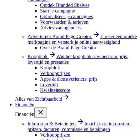
Ontdek Branded Shelves
Start je campagne
Optimaliseer je campagnes
Voorwaarden & tarieven
Advies van agencies
Adverteren: Brand Page Creator
Creëer een unieke
merkpagina en versterk je online aanwezigheid
Over de Brand Page Creator
Koopblok
Win het koopblok: invloed van prijs,
levertijd en prestaties
Koopblok
Verkoopprijzen
Apps & dienstverleners: prijs
Levertijd
Kwaliteitsscore
Alles van
Zichtbaarheid
Financiën
Financiën
Inkomsten & Betalingen
Inzicht in je inkomsten:
prijzen, facturen, commissie en betalingen
Verkoopprijzen