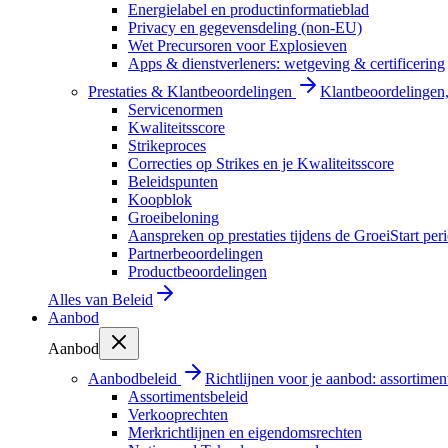
Energielabel en productinformatieblad
Privacy en gegevensdeling (non-EU)
Wet Precursoren voor Explosieven
Apps & dienstverleners: wetgeving & certificering
Prestaties & Klantbeoordelingen
Klantbeoordelingen, 
Servicenormen
Kwaliteitsscore
Strikeproces
Correcties op Strikes en je Kwaliteitsscore
Beleidspunten
Koopblok
Groeibeloning
Aanspreken op prestaties tijdens de GroeiStart per
Partnerbeoordelingen
Productbeoordelingen
Alles van
Beleid
Aanbod
Aanbod
Aanbodbeleid
Richtlijnen voor je aanbod: assortimen
Assortimentsbeleid
Verkooprechten
Merkrichtlijnen en eigendomsrechten