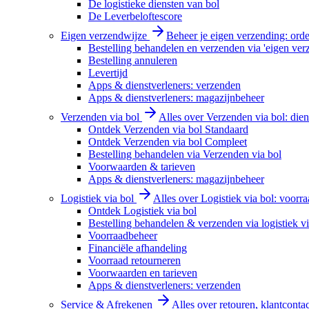
De logistieke diensten van bol
De Leverbeloftescore
Eigen verzendwijze
Beheer je eigen verzending: order
Bestelling behandelen en verzenden via 'eigen ver
Bestelling annuleren
Levertijd
Apps & dienstverleners: verzenden
Apps & dienstverleners: magazijnbeheer
Verzenden via bol
Alles over Verzenden via bol: diens
Ontdek Verzenden via bol Standaard
Ontdek Verzenden via bol Compleet
Bestelling behandelen via Verzenden via bol
Voorwaarden & tarieven
Apps & dienstverleners: magazijnbeheer
Logistiek via bol
Alles over Logistiek via bol: voorr
Ontdek Logistiek via bol
Bestelling behandelen & verzenden via logistiek vi
Voorraadbeheer
Financiële afhandeling
Voorraad retourneren
Voorwaarden en tarieven
Apps & dienstverleners: verzenden
Service & Afrekenen
Alles over retouren, klantconta