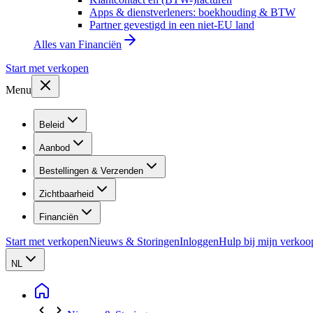
Apps & dienstverleners: boekhouding & BTW
Partner gevestigd in een niet-EU land
Alles van
Financiën
Start met verkopen
Menu
Beleid
Aanbod
Bestellingen & Verzenden
Zichtbaarheid
Financiën
Start met verkopen
Nieuws & Storingen
Inloggen
Hulp bij mijn verkoo
NL