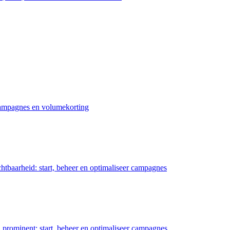
 campagnes en volumekorting
chtbaarheid: start, beheer en optimaliseer campagnes
prominent: start, beheer en optimaliseer campagnes