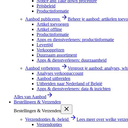
Notice and Take down procedure
Prijsbeleid
Productinformatie
Aanbod publiceren
Beheer je aanbod: artikelen toevo
Artikel toevoegen
Artikel offline
Productinformatie
Apps en dienstverleners: productinformatie
Levertijd
Verkoopprijzen
Duurzaam assortiment
Apps & dienstverleners: duurzaamheid
Aanbod verbeteren
Vergroot je aanbod: analyses, wh
Analyses verkoopaccount
Aanbod uitbreiden
Uitbreiden naar Nederland of België
Apps & dienstverleners: data & inzichten
Alles van
Aanbod
Bestellingen & Verzenden
Bestellingen & Verzenden
Verzendopties & -beleid
Lees meer over welke verzen
Verzendopties