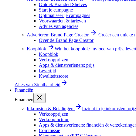
Ontdek Branded Shelves
Start je campagne
Optimaliseer je campagnes
Voorwaarden & tarieven
Advies van agencies
Adverteren: Brand Page Creator
Creëer een unieke m
Over de Brand Page Creator
Koopblok
Win het koopblok: invloed van prijs, levert
Koopblok
Verkoopprijzen
Apps & dienstverleners: prijs
Levertijd
Kwaliteitsscore
Alles van
Zichtbaarheid
Financiën
Financiën
Inkomsten & Betalingen
Inzicht in je inkomsten: pri
Verkoopprijzen
Verkoopfactuur
Apps & dienstverleners: financiën & verzekeringe
Commissie
Klantcontact en (BTW-)facturen