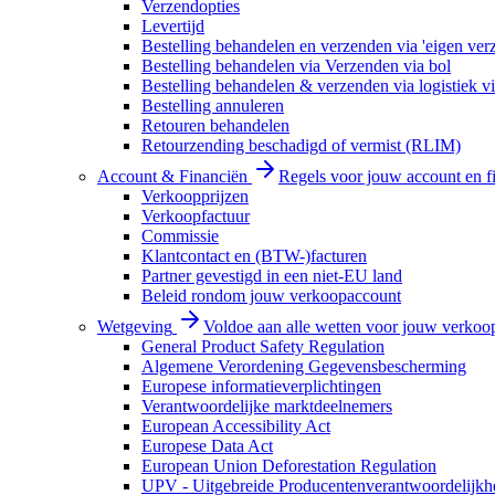
Verzendopties
Levertijd
Bestelling behandelen en verzenden via 'eigen ver
Bestelling behandelen via Verzenden via bol
Bestelling behandelen & verzenden via logistiek vi
Bestelling annuleren
Retouren behandelen
Retourzending beschadigd of vermist (RLIM)
Account & Financiën
Regels voor jouw account en f
Verkoopprijzen
Verkoopfactuur
Commissie
Klantcontact en (BTW-)facturen
Partner gevestigd in een niet-EU land
Beleid rondom jouw verkoopaccount
Wetgeving
Voldoe aan alle wetten voor jouw verkoo
General Product Safety Regulation
Algemene Verordening Gegevensbescherming
Europese informatieverplichtingen
Verantwoordelijke marktdeelnemers
European Accessibility Act
Europese Data Act
European Union Deforestation Regulation
UPV - Uitgebreide Producentenverantwoordelijkh