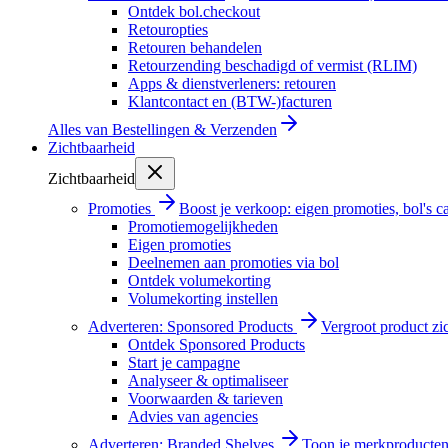
Ontdek bol.checkout
Retouropties
Retouren behandelen
Retourzending beschadigd of vermist (RLIM)
Apps & dienstverleners: retouren
Klantcontact en (BTW-)facturen
Alles van
Bestellingen & Verzenden
Zichtbaarheid
Zichtbaarheid
Promoties
Boost je verkoop: eigen promoties, bol's
Promotiemogelijkheden
Eigen promoties
Deelnemen aan promoties via bol
Ontdek volumekorting
Volumekorting instellen
Adverteren: Sponsored Products
Vergroot product zi
Ontdek Sponsored Products
Start je campagne
Analyseer & optimaliseer
Voorwaarden & tarieven
Advies van agencies
Adverteren: Branded Shelves
Toon je merkproducten 