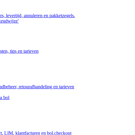
s, levertijd, annuleren en pakketzegels.
zendwijze'
ten, tips en tarieven
aadbeheer, retourafhandeling en tarieven
a bol
ct, LIM, klantfacturen en bol.checkout