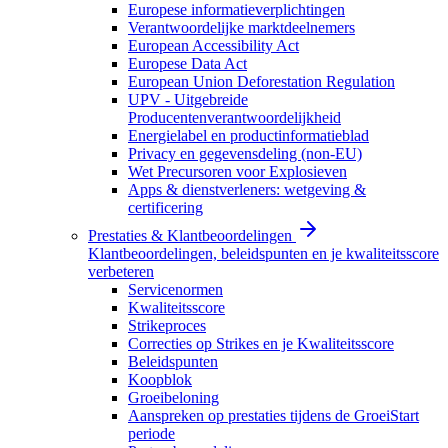
Europese informatieverplichtingen
Verantwoordelijke marktdeelnemers
European Accessibility Act
Europese Data Act
European Union Deforestation Regulation
UPV - Uitgebreide
Producentenverantwoordelijkheid
Energielabel en productinformatieblad
Privacy en gegevensdeling (non-EU)
Wet Precursoren voor Explosieven
Apps & dienstverleners: wetgeving &
certificering
Prestaties & Klantbeoordelingen
Klantbeoordelingen, beleidspunten en je kwaliteitsscore
verbeteren
Servicenormen
Kwaliteitsscore
Strikeproces
Correcties op Strikes en je Kwaliteitsscore
Beleidspunten
Koopblok
Groeibeloning
Aanspreken op prestaties tijdens de GroeiStart
periode