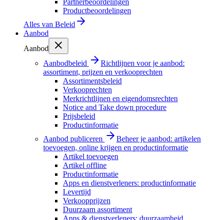
Partnerbeoordelingen
Productbeoordelingen
Alles van
Beleid
Aanbod
Aanbod
Aanbodbeleid
Richtlijnen voor je aanbod:
assortiment, prijzen en verkooprechten
Assortimentsbeleid
Verkooprechten
Merkrichtlijnen en eigendomsrechten
Notice and Take down procedure
Prijsbeleid
Productinformatie
Aanbod publiceren
Beheer je aanbod: artikelen
toevoegen, online krijgen en productinformatie
Artikel toevoegen
Artikel offline
Productinformatie
Apps en dienstverleners: productinformatie
Levertijd
Verkoopprijzen
Duurzaam assortiment
Apps & dienstverleners: duurzaamheid