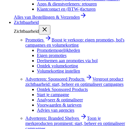
Apps & dienstverleners: retouren
Klantcontact en (BTW-)facturen
Alles van
Bestellingen & Verzenden
Zichtbaarheid
Zichtbaarheid
Promoties
Boost je verkoop: eigen promoties, bol's
campagnes en volumekorting
Promotiemogelijkheden
Eigen promoties
Deelnemen aan promoties via bol
Ontdek volumekorting
Volumekorting instellen
Adverteren: Sponsored Products
Vergroot product
zichtbaarheid: start, beheer en optimaliseer campagnes
Ontdek Sponsored Products
Start je campagne
Analyseer & optimaliseer
Voorwaarden & tarieven
Advies van agencies
Adverteren: Branded Shelves
Toon je
merkproducten prominent: start, beheer en optimaliseer
campagnes