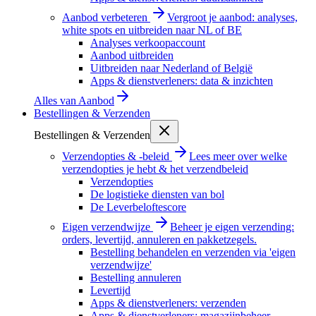
Aanbod verbeteren
Vergroot je aanbod: analyses,
white spots en uitbreiden naar NL of BE
Analyses verkoopaccount
Aanbod uitbreiden
Uitbreiden naar Nederland of België
Apps & dienstverleners: data & inzichten
Alles van
Aanbod
Bestellingen & Verzenden
Bestellingen & Verzenden
Verzendopties & -beleid
Lees meer over welke
verzendopties je hebt & het verzendbeleid
Verzendopties
De logistieke diensten van bol
De Leverbeloftescore
Eigen verzendwijze
Beheer je eigen verzending:
orders, levertijd, annuleren en pakketzegels.
Bestelling behandelen en verzenden via 'eigen
verzendwijze'
Bestelling annuleren
Levertijd
Apps & dienstverleners: verzenden
Apps & dienstverleners: magazijnbeheer