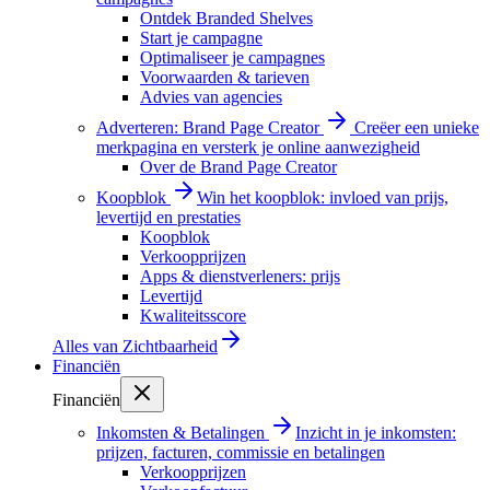
Ontdek Branded Shelves
Start je campagne
Optimaliseer je campagnes
Voorwaarden & tarieven
Advies van agencies
Adverteren: Brand Page Creator
Creëer een unieke
merkpagina en versterk je online aanwezigheid
Over de Brand Page Creator
Koopblok
Win het koopblok: invloed van prijs,
levertijd en prestaties
Koopblok
Verkoopprijzen
Apps & dienstverleners: prijs
Levertijd
Kwaliteitsscore
Alles van
Zichtbaarheid
Financiën
Financiën
Inkomsten & Betalingen
Inzicht in je inkomsten:
prijzen, facturen, commissie en betalingen
Verkoopprijzen