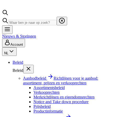
Nieuws & Storingen
Account
NL
Beleid
Beleid
Aanbodbeleid
Richtlijnen voor je aanbod:
assortiment, prijzen en verkooprechten
Assortimentsbeleid
Verkooprechten
Merkrichtlijnen en eigendomsrechten
Notice and Take down procedure
Prijsbeleid
Productinformatie