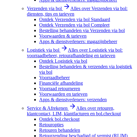
Verzenden via bol
Alles over Verzenden via bol:
diensten, tips en tarieven
Ontdek Verzenden via bol Standaard
Ontdek Verzenden via bol Compleet
Bestelling behandelen via Verzenden via bol
Voorwaarden & tarieven
Apps & dienstverleners: magazijnbeheer
Logistiek via bol
Alles over Logistiek via bol:
voorraadbeheer, retourafhandeling en tarieven
Ontdek Logistiek via bol
Bestelling behandelen & verzenden via logistiek
via bol
Voorraadbeheer
Financiële afhandeling
Voorraad retourneren
Voorwaarden en tarieven
Apps & dienstverleners: verzenden
Service & Afrekenen
Alles over retouren,
klantcontact, LIM, klantfacturen en bol.checkout
Ontdek bol.checkout
Retouropties
Retouren behandelen
Retourzending beschadigd of vermist (RLIM)