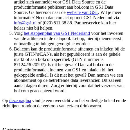
artikel zich aanmeldt voor GS1 Data Source en de
productinformatie publiceert aan bol.com in GS1 Data
Source. Ga hiervoor naar de
website van GS1
. Wil je meer
informatie? Neem dan contact op met GS1 Nederland via
info@gs1.nl
of (020) 511 38 88. Partnerservice kan hier
helaas niet bij helpen.
Volg
het stappenplan van GS1 Nederland
voor het invoeren
van de artikelen in de datapool. Let op, hierbij dienen eerst
onboarding trainingen gevolgd te worden.
Bol.com kan de productinformatie afnemen en inladen bij de
juiste GTIN’s/EANs, als het gepubliceerd is aan de gehele
markt of aan bol.com specifiek (GLN-nummer is
8712423020597). Is dit het geval? Dan zal bol.com de
productinformatie afnemen van GS1 en inladen bij het
gekoppelde artikel. Is dit niet het geval? Dan nemen we een
abonnement op de betreffende data-leverancier. Dit zal een
aantal dagen duren. Zorg er hierbij voor dat het verzoek van
bol.com geaccepteerd wordt.
Op
deze pagina
vind je een overzicht van het volledige beleid en de
richtlijnen rondom de verkoop van eet- en drinkwaren.
Categorieën