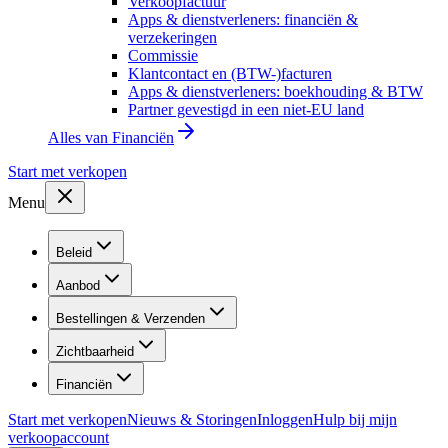
Verkoopfactuur
Apps & dienstverleners: financiën &
verzekeringen
Commissie
Klantcontact en (BTW-)facturen
Apps & dienstverleners: boekhouding & BTW
Partner gevestigd in een niet-EU land
Alles van
Financiën
Start met verkopen
Menu
Beleid
Aanbod
Bestellingen & Verzenden
Zichtbaarheid
Financiën
Start met verkopen
Nieuws & Storingen
Inloggen
Hulp bij mijn
verkoopaccount