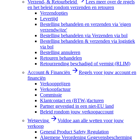
Verzend- & Retourbeleid
Lees meer over de regels
en het beleid rondom verzenden en retouren
Verzendopties
Levertijd
Bestelling behandelen en verzenden via 'eigen
verzendwijze'
Bestelling behandelen via Verzenden via bol
Bestelling behandelen & verzenden via logistiek
via bol
Bestelling annuleren
Retouren behandelen
Retourzending beschadigd of vermist (RLIM)
Account & Financiën
Regels voor jouw account en
financiën
Verkoopprijzen
Verkoopfactuur
Commissie
Klantcontact en (BTW-)facturen
Partner gevestigd in een niet-EU land
Beleid rondom jouw verkoopaccount
Wetgeving
Voldoe aan alle wetten voor jouw
verkoop
General Product Safety Regulation
Algemene Verordening Gegevensbescherming