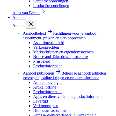
Partnerbeoordelingen
Productbeoordelingen
Alles van
Beleid
Aanbod
Aanbod
Aanbodbeleid
Richtlijnen voor je aanbod:
assortiment, prijzen en verkooprechten
Assortimentsbeleid
Verkooprechten
Merkrichtlijnen en eigendomsrechten
Notice and Take down procedure
Prijsbeleid
Productinformatie
Aanbod publiceren
Beheer je aanbod: artikelen
toevoegen, online krijgen en productinformatie
Artikel toevoegen
Artikel offline
Productinformatie
Apps en dienstverleners: productinformatie
Levertijd
Verkoopprijzen
Duurzaam assortiment
Apps & dienstverleners: duurzaamheid