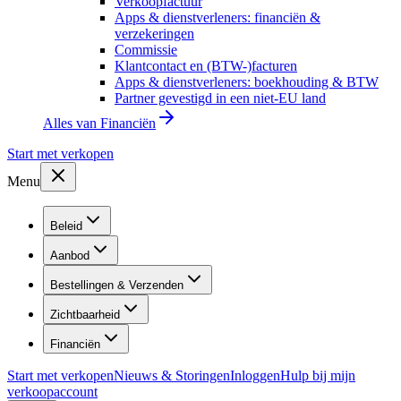
Verkoopfactuur
Apps & dienstverleners: financiën &
verzekeringen
Commissie
Klantcontact en (BTW-)facturen
Apps & dienstverleners: boekhouding & BTW
Partner gevestigd in een niet-EU land
Alles van
Financiën
Start met verkopen
Menu
Beleid
Aanbod
Bestellingen & Verzenden
Zichtbaarheid
Financiën
Start met verkopen
Nieuws & Storingen
Inloggen
Hulp bij mijn
verkoopaccount