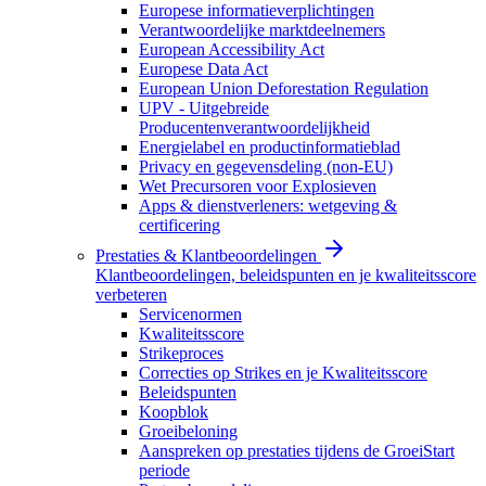
Europese informatieverplichtingen
Verantwoordelijke marktdeelnemers
European Accessibility Act
Europese Data Act
European Union Deforestation Regulation
UPV - Uitgebreide
Producentenverantwoordelijkheid
Energielabel en productinformatieblad
Privacy en gegevensdeling (non-EU)
Wet Precursoren voor Explosieven
Apps & dienstverleners: wetgeving &
certificering
Prestaties & Klantbeoordelingen
Klantbeoordelingen, beleidspunten en je kwaliteitsscore
verbeteren
Servicenormen
Kwaliteitsscore
Strikeproces
Correcties op Strikes en je Kwaliteitsscore
Beleidspunten
Koopblok
Groeibeloning
Aanspreken op prestaties tijdens de GroeiStart
periode