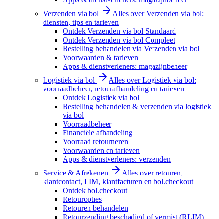
Verzenden via bol
Alles over Verzenden via bol:
diensten, tips en tarieven
Ontdek Verzenden via bol Standaard
Ontdek Verzenden via bol Compleet
Bestelling behandelen via Verzenden via bol
Voorwaarden & tarieven
Apps & dienstverleners: magazijnbeheer
Logistiek via bol
Alles over Logistiek via bol:
voorraadbeheer, retourafhandeling en tarieven
Ontdek Logistiek via bol
Bestelling behandelen & verzenden via logistiek
via bol
Voorraadbeheer
Financiële afhandeling
Voorraad retourneren
Voorwaarden en tarieven
Apps & dienstverleners: verzenden
Service & Afrekenen
Alles over retouren,
klantcontact, LIM, klantfacturen en bol.checkout
Ontdek bol.checkout
Retouropties
Retouren behandelen
Retourzending beschadigd of vermist (RLIM)