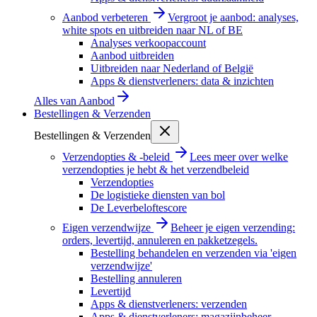
Aanbod verbeteren
Vergroot je aanbod: analyses,
white spots en uitbreiden naar NL of BE
Analyses verkoopaccount
Aanbod uitbreiden
Uitbreiden naar Nederland of België
Apps & dienstverleners: data & inzichten
Alles van
Aanbod
Bestellingen & Verzenden
Bestellingen & Verzenden
Verzendopties & -beleid
Lees meer over welke
verzendopties je hebt & het verzendbeleid
Verzendopties
De logistieke diensten van bol
De Leverbeloftescore
Eigen verzendwijze
Beheer je eigen verzending:
orders, levertijd, annuleren en pakketzegels.
Bestelling behandelen en verzenden via 'eigen
verzendwijze'
Bestelling annuleren
Levertijd
Apps & dienstverleners: verzenden
Apps & dienstverleners: magazijnbeheer