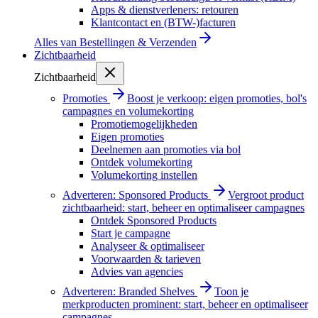
Apps & dienstverleners: retouren
Klantcontact en (BTW-)facturen
Alles van
Bestellingen & Verzenden
Zichtbaarheid
Zichtbaarheid
Promoties
Boost je verkoop: eigen promoties, bol's
campagnes en volumekorting
Promotiemogelijkheden
Eigen promoties
Deelnemen aan promoties via bol
Ontdek volumekorting
Volumekorting instellen
Adverteren: Sponsored Products
Vergroot product
zichtbaarheid: start, beheer en optimaliseer campagnes
Ontdek Sponsored Products
Start je campagne
Analyseer & optimaliseer
Voorwaarden & tarieven
Advies van agencies
Adverteren: Branded Shelves
Toon je
merkproducten prominent: start, beheer en optimaliseer
campagnes