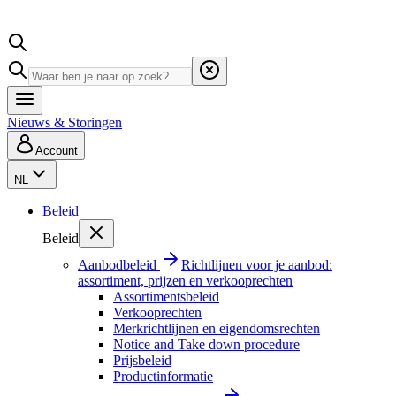
Nieuws & Storingen
Account
NL
Beleid
Beleid
Aanbodbeleid
Richtlijnen voor je aanbod:
assortiment, prijzen en verkooprechten
Assortimentsbeleid
Verkooprechten
Merkrichtlijnen en eigendomsrechten
Notice and Take down procedure
Prijsbeleid
Productinformatie