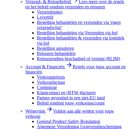
Verzend- & Retourbeleid
Lees meer over de regels
en het beleid rondom verzenden en retouren
Verzendopties
Levertijd
Bestelling behandelen en verzenden via 'eigen
verzendwijze'
Bestelling behandelen via Verzenden via bol
Bestelling behandelen & verzenden via logistiek
via bol
Bestelling annuleren
Retouren behandelen
Retourzending beschadigd of vermist (RLIM)
Account & Financiën
Regels voor jouw account en
financiën
Verkoopprijzen
Verkoopfactuur
Commissie
Klantcontact en (BTW-)facturen
Partner gevestigd in een niet-EU land
Beleid rondom jouw verkoopaccount
Wetgeving
Voldoe aan alle wetten voor jouw
verkoop
General Product Safety Regulation
Algemene Verordening Gegevensbescherming