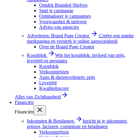
Ontdek Branded Shelves
Start je campagne
Optimaliseer je campagnes
Voorwaarden & tarieven
Advies van agencies
Adverteren: Brand Page Creator
Creëer een unieke
merkpagina en versterk je online aanwezigheid
Over de Brand Page Creator
Koopblok
Win het koopblok: invloed van prijs,
levertijd en prestaties
Koopblok
Verkoopprijzen
Apps & dienstverleners: prijs
Levertijd
Kwaliteitsscore
Alles van
Zichtbaarheid
Financiën
Financiën
Inkomsten & Betalingen
Inzicht in je inkomsten:
prijzen, facturen, commissie en betalingen
Verkoopprijzen