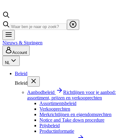
Nieuws & Storingen
Account
NL
Beleid
Beleid
Aanbodbeleid
Richtlijnen voor je aanbod:
assortiment, prijzen en verkooprechten
Assortimentsbeleid
Verkooprechten
Merkrichtlijnen en eigendomsrechten
Notice and Take down procedure
Prijsbeleid
Productinformatie