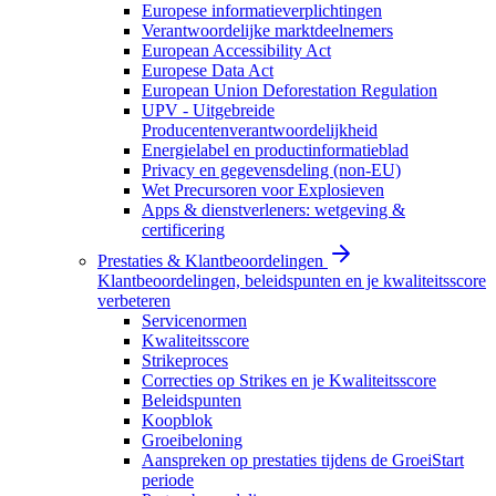
Europese informatieverplichtingen
Verantwoordelijke marktdeelnemers
European Accessibility Act
Europese Data Act
European Union Deforestation Regulation
UPV - Uitgebreide
Producentenverantwoordelijkheid
Energielabel en productinformatieblad
Privacy en gegevensdeling (non-EU)
Wet Precursoren voor Explosieven
Apps & dienstverleners: wetgeving &
certificering
Prestaties & Klantbeoordelingen
Klantbeoordelingen, beleidspunten en je kwaliteitsscore
verbeteren
Servicenormen
Kwaliteitsscore
Strikeproces
Correcties op Strikes en je Kwaliteitsscore
Beleidspunten
Koopblok
Groeibeloning
Aanspreken op prestaties tijdens de GroeiStart
periode