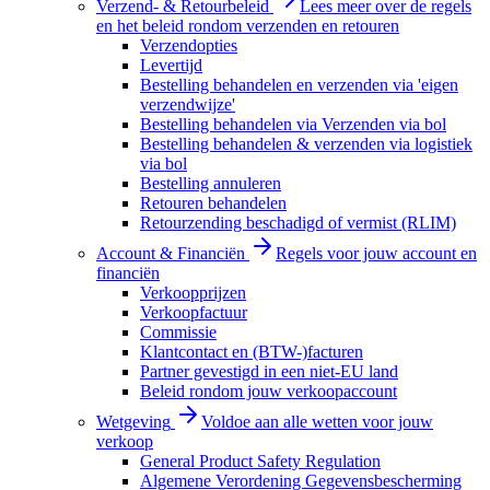
Verzend- & Retourbeleid
Lees meer over de regels
en het beleid rondom verzenden en retouren
Verzendopties
Levertijd
Bestelling behandelen en verzenden via 'eigen
verzendwijze'
Bestelling behandelen via Verzenden via bol
Bestelling behandelen & verzenden via logistiek
via bol
Bestelling annuleren
Retouren behandelen
Retourzending beschadigd of vermist (RLIM)
Account & Financiën
Regels voor jouw account en
financiën
Verkoopprijzen
Verkoopfactuur
Commissie
Klantcontact en (BTW-)facturen
Partner gevestigd in een niet-EU land
Beleid rondom jouw verkoopaccount
Wetgeving
Voldoe aan alle wetten voor jouw
verkoop
General Product Safety Regulation
Algemene Verordening Gegevensbescherming