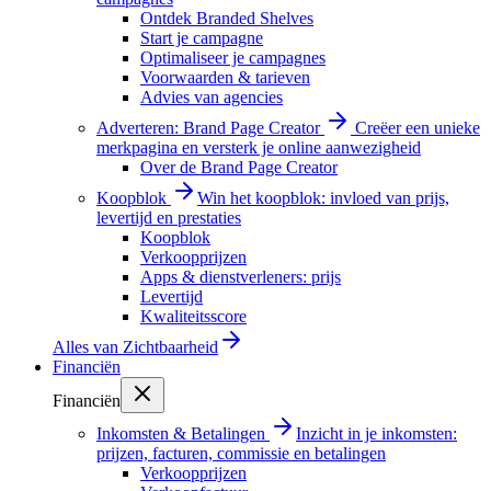
Ontdek Branded Shelves
Start je campagne
Optimaliseer je campagnes
Voorwaarden & tarieven
Advies van agencies
Adverteren: Brand Page Creator
Creëer een unieke
merkpagina en versterk je online aanwezigheid
Over de Brand Page Creator
Koopblok
Win het koopblok: invloed van prijs,
levertijd en prestaties
Koopblok
Verkoopprijzen
Apps & dienstverleners: prijs
Levertijd
Kwaliteitsscore
Alles van
Zichtbaarheid
Financiën
Financiën
Inkomsten & Betalingen
Inzicht in je inkomsten:
prijzen, facturen, commissie en betalingen
Verkoopprijzen