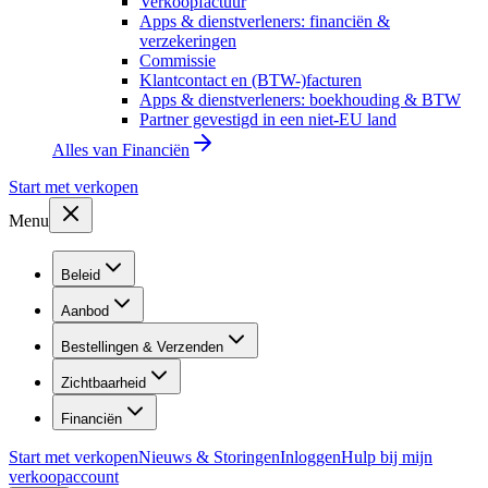
Verkoopfactuur
Apps & dienstverleners: financiën &
verzekeringen
Commissie
Klantcontact en (BTW-)facturen
Apps & dienstverleners: boekhouding & BTW
Partner gevestigd in een niet-EU land
Alles van
Financiën
Start met verkopen
Menu
Beleid
Aanbod
Bestellingen & Verzenden
Zichtbaarheid
Financiën
Start met verkopen
Nieuws & Storingen
Inloggen
Hulp bij mijn
verkoopaccount