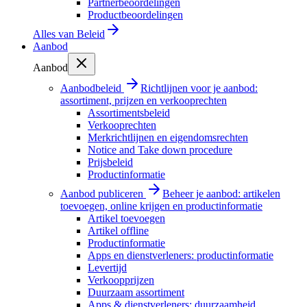
Partnerbeoordelingen
Productbeoordelingen
Alles van
Beleid
Aanbod
Aanbod
Aanbodbeleid
Richtlijnen voor je aanbod:
assortiment, prijzen en verkooprechten
Assortimentsbeleid
Verkooprechten
Merkrichtlijnen en eigendomsrechten
Notice and Take down procedure
Prijsbeleid
Productinformatie
Aanbod publiceren
Beheer je aanbod: artikelen
toevoegen, online krijgen en productinformatie
Artikel toevoegen
Artikel offline
Productinformatie
Apps en dienstverleners: productinformatie
Levertijd
Verkoopprijzen
Duurzaam assortiment
Apps & dienstverleners: duurzaamheid