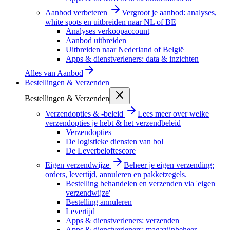
Aanbod verbeteren
Vergroot je aanbod: analyses,
white spots en uitbreiden naar NL of BE
Analyses verkoopaccount
Aanbod uitbreiden
Uitbreiden naar Nederland of België
Apps & dienstverleners: data & inzichten
Alles van
Aanbod
Bestellingen & Verzenden
Bestellingen & Verzenden
Verzendopties & -beleid
Lees meer over welke
verzendopties je hebt & het verzendbeleid
Verzendopties
De logistieke diensten van bol
De Leverbeloftescore
Eigen verzendwijze
Beheer je eigen verzending:
orders, levertijd, annuleren en pakketzegels.
Bestelling behandelen en verzenden via 'eigen
verzendwijze'
Bestelling annuleren
Levertijd
Apps & dienstverleners: verzenden
Apps & dienstverleners: magazijnbeheer