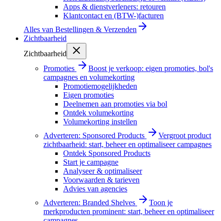
Apps & dienstverleners: retouren
Klantcontact en (BTW-)facturen
Alles van
Bestellingen & Verzenden
Zichtbaarheid
Zichtbaarheid
Promoties
Boost je verkoop: eigen promoties, bol's
campagnes en volumekorting
Promotiemogelijkheden
Eigen promoties
Deelnemen aan promoties via bol
Ontdek volumekorting
Volumekorting instellen
Adverteren: Sponsored Products
Vergroot product
zichtbaarheid: start, beheer en optimaliseer campagnes
Ontdek Sponsored Products
Start je campagne
Analyseer & optimaliseer
Voorwaarden & tarieven
Advies van agencies
Adverteren: Branded Shelves
Toon je
merkproducten prominent: start, beheer en optimaliseer
campagnes