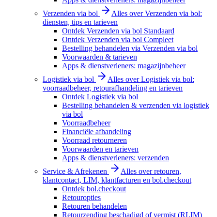
Verzenden via bol
Alles over Verzenden via bol:
diensten, tips en tarieven
Ontdek Verzenden via bol Standaard
Ontdek Verzenden via bol Compleet
Bestelling behandelen via Verzenden via bol
Voorwaarden & tarieven
Apps & dienstverleners: magazijnbeheer
Logistiek via bol
Alles over Logistiek via bol:
voorraadbeheer, retourafhandeling en tarieven
Ontdek Logistiek via bol
Bestelling behandelen & verzenden via logistiek
via bol
Voorraadbeheer
Financiële afhandeling
Voorraad retourneren
Voorwaarden en tarieven
Apps & dienstverleners: verzenden
Service & Afrekenen
Alles over retouren,
klantcontact, LIM, klantfacturen en bol.checkout
Ontdek bol.checkout
Retouropties
Retouren behandelen
Retourzending beschadigd of vermist (RLIM)