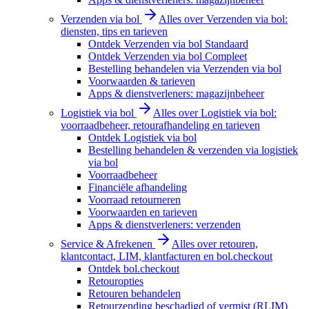
Verzenden via bol
Alles over Verzenden via bol:
diensten, tips en tarieven
Ontdek Verzenden via bol Standaard
Ontdek Verzenden via bol Compleet
Bestelling behandelen via Verzenden via bol
Voorwaarden & tarieven
Apps & dienstverleners: magazijnbeheer
Logistiek via bol
Alles over Logistiek via bol:
voorraadbeheer, retourafhandeling en tarieven
Ontdek Logistiek via bol
Bestelling behandelen & verzenden via logistiek
via bol
Voorraadbeheer
Financiële afhandeling
Voorraad retourneren
Voorwaarden en tarieven
Apps & dienstverleners: verzenden
Service & Afrekenen
Alles over retouren,
klantcontact, LIM, klantfacturen en bol.checkout
Ontdek bol.checkout
Retouropties
Retouren behandelen
Retourzending beschadigd of vermist (RLIM)