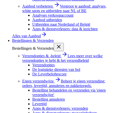
Aanbod verbeteren
Vergroot je aanbod: analyses,
white spots en uitbreiden naar NL of BE
Analyses verkoopaccount
Aanbod uitbreiden
Uitbreiden naar Nederland of België
Apps & dienstverleners: data & inzichten
Alles van
Aanbod
Bestellingen & Verzenden
Bestellingen & Verzenden
Verzendopties & -beleid
Lees meer over welke
verzendopties je hebt & het verzendbeleid
Verzendopties
De logistieke diensten van bol
De Leverbeloftescore
Eigen verzendwijze
Beheer je eigen verzending:
orders, levertijd, annuleren en pakketzegels.
Bestelling behandelen en verzenden via 'eigen
verzendwijze'
Bestelling annuleren
Levertijd
Apps & dienstverleners: verzenden
Apps & dienstverleners: magazijnbeheer