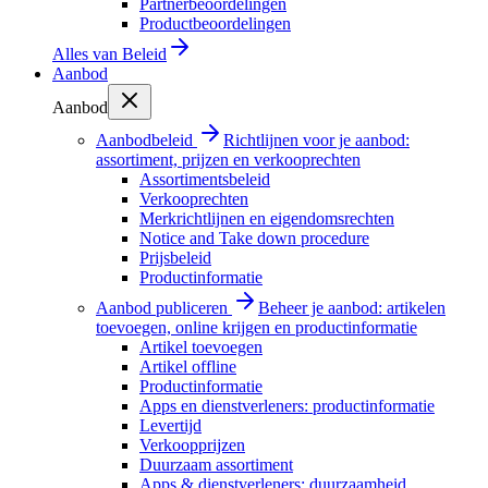
Partnerbeoordelingen
Productbeoordelingen
Alles van
Beleid
Aanbod
Aanbod
Aanbodbeleid
Richtlijnen voor je aanbod:
assortiment, prijzen en verkooprechten
Assortimentsbeleid
Verkooprechten
Merkrichtlijnen en eigendomsrechten
Notice and Take down procedure
Prijsbeleid
Productinformatie
Aanbod publiceren
Beheer je aanbod: artikelen
toevoegen, online krijgen en productinformatie
Artikel toevoegen
Artikel offline
Productinformatie
Apps en dienstverleners: productinformatie
Levertijd
Verkoopprijzen
Duurzaam assortiment
Apps & dienstverleners: duurzaamheid