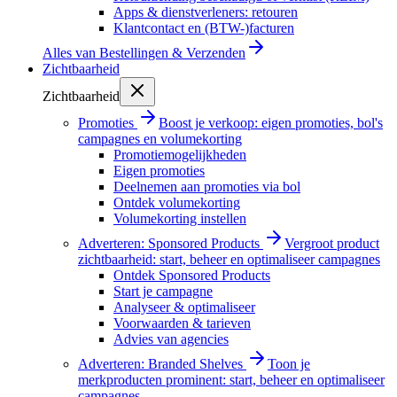
Apps & dienstverleners: retouren
Klantcontact en (BTW-)facturen
Alles van
Bestellingen & Verzenden
Zichtbaarheid
Zichtbaarheid
Promoties
Boost je verkoop: eigen promoties, bol's
campagnes en volumekorting
Promotiemogelijkheden
Eigen promoties
Deelnemen aan promoties via bol
Ontdek volumekorting
Volumekorting instellen
Adverteren: Sponsored Products
Vergroot product
zichtbaarheid: start, beheer en optimaliseer campagnes
Ontdek Sponsored Products
Start je campagne
Analyseer & optimaliseer
Voorwaarden & tarieven
Advies van agencies
Adverteren: Branded Shelves
Toon je
merkproducten prominent: start, beheer en optimaliseer
campagnes