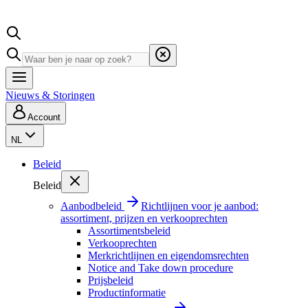
Nieuws & Storingen
Account
NL
Beleid
Beleid
Aanbodbeleid
Richtlijnen voor je aanbod:
assortiment, prijzen en verkooprechten
Assortimentsbeleid
Verkooprechten
Merkrichtlijnen en eigendomsrechten
Notice and Take down procedure
Prijsbeleid
Productinformatie