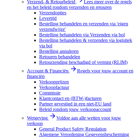
Verzend- & Retourbeleid
Lees meer over de regels
en het beleid rondom verzenden en retouren
Verzendopties
Levertijd
Bestelling behandelen en verzenden via 'eigen
verzendwijze'
Bestelling behandelen via Verzenden via bol
Bestelling behandelen & verzenden via logistiek
via bol
Bestelling annuleren
Retouren behandelen
Retourzending beschadigd of vermist (RLIM)
Account & Financiën
Regels voor jouw account en
financiën
Verkoopprijzen
Verkoopfactuur
Commissie
Klantcontact en (BTW-)facturen
Partner gevestigd in een niet-EU land
Beleid rondom jouw verkoopaccount
Wetgeving
Voldoe aan alle wetten voor jouw
verkoop
General Product Safety Regulation
Algemene Verordening Gegevensbescherming