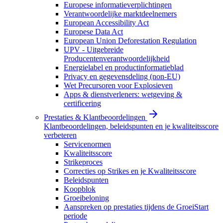
Europese informatieverplichtingen
Verantwoordelijke marktdeelnemers
European Accessibility Act
Europese Data Act
European Union Deforestation Regulation
UPV - Uitgebreide
Producentenverantwoordelijkheid
Energielabel en productinformatieblad
Privacy en gegevensdeling (non-EU)
Wet Precursoren voor Explosieven
Apps & dienstverleners: wetgeving &
certificering
Prestaties & Klantbeoordelingen
Klantbeoordelingen, beleidspunten en je kwaliteitsscore
verbeteren
Servicenormen
Kwaliteitsscore
Strikeproces
Correcties op Strikes en je Kwaliteitsscore
Beleidspunten
Koopblok
Groeibeloning
Aanspreken op prestaties tijdens de GroeiStart
periode