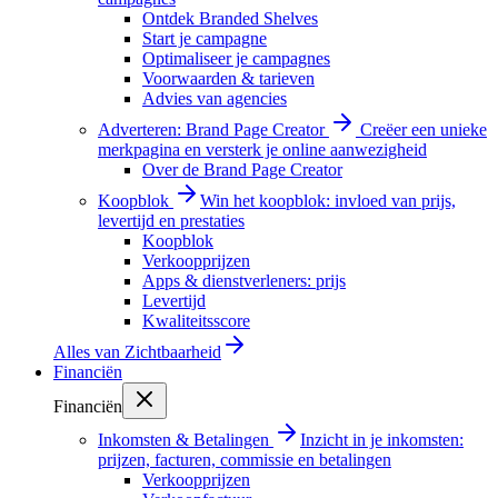
Ontdek Branded Shelves
Start je campagne
Optimaliseer je campagnes
Voorwaarden & tarieven
Advies van agencies
Adverteren: Brand Page Creator
Creëer een unieke
merkpagina en versterk je online aanwezigheid
Over de Brand Page Creator
Koopblok
Win het koopblok: invloed van prijs,
levertijd en prestaties
Koopblok
Verkoopprijzen
Apps & dienstverleners: prijs
Levertijd
Kwaliteitsscore
Alles van
Zichtbaarheid
Financiën
Financiën
Inkomsten & Betalingen
Inzicht in je inkomsten:
prijzen, facturen, commissie en betalingen
Verkoopprijzen