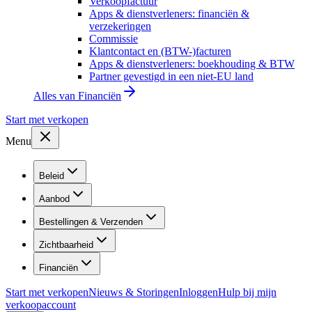
Verkoopfactuur
Apps & dienstverleners: financiën &
verzekeringen
Commissie
Klantcontact en (BTW-)facturen
Apps & dienstverleners: boekhouding & BTW
Partner gevestigd in een niet-EU land
Alles van
Financiën
Start met verkopen
Menu
Beleid
Aanbod
Bestellingen & Verzenden
Zichtbaarheid
Financiën
Start met verkopen
Nieuws & Storingen
Inloggen
Hulp bij mijn
verkoopaccount