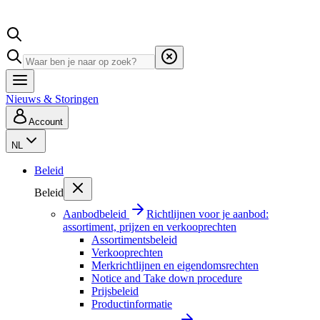
Nieuws & Storingen
Account
NL
Beleid
Beleid
Aanbodbeleid
Richtlijnen voor je aanbod:
assortiment, prijzen en verkooprechten
Assortimentsbeleid
Verkooprechten
Merkrichtlijnen en eigendomsrechten
Notice and Take down procedure
Prijsbeleid
Productinformatie