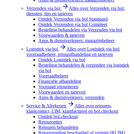
Verzenden via bol
Alles over Verzenden via bol:
diensten, tips en tarieven
Ontdek Verzenden via bol Standaard
Ontdek Verzenden via bol Compleet
Bestelling behandelen via Verzenden via bol
Voorwaarden & tarieven
Apps & dienstverleners: magazijnbeheer
Logistiek via bol
Alles over Logistiek via bol:
voorraadbeheer, retourafhandeling en tarieven
Ontdek Logistiek via bol
Bestelling behandelen & verzenden via logistiek
via bol
Voorraadbeheer
Financiële afhandeling
Voorraad retourneren
Voorwaarden en tarieven
Apps & dienstverleners: verzenden
Service & Afrekenen
Alles over retouren,
klantcontact, LIM, klantfacturen en bol.checkout
Ontdek bol.checkout
Retouropties
Retouren behandelen
Retourzending beschadigd of vermist (RLIM)