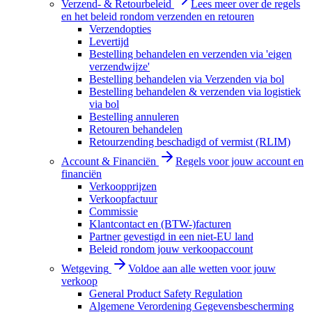
Verzend- & Retourbeleid
Lees meer over de regels
en het beleid rondom verzenden en retouren
Verzendopties
Levertijd
Bestelling behandelen en verzenden via 'eigen
verzendwijze'
Bestelling behandelen via Verzenden via bol
Bestelling behandelen & verzenden via logistiek
via bol
Bestelling annuleren
Retouren behandelen
Retourzending beschadigd of vermist (RLIM)
Account & Financiën
Regels voor jouw account en
financiën
Verkoopprijzen
Verkoopfactuur
Commissie
Klantcontact en (BTW-)facturen
Partner gevestigd in een niet-EU land
Beleid rondom jouw verkoopaccount
Wetgeving
Voldoe aan alle wetten voor jouw
verkoop
General Product Safety Regulation
Algemene Verordening Gegevensbescherming