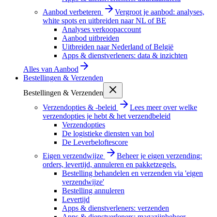
Aanbod verbeteren
Vergroot je aanbod: analyses,
white spots en uitbreiden naar NL of BE
Analyses verkoopaccount
Aanbod uitbreiden
Uitbreiden naar Nederland of België
Apps & dienstverleners: data & inzichten
Alles van
Aanbod
Bestellingen & Verzenden
Bestellingen & Verzenden
Verzendopties & -beleid
Lees meer over welke
verzendopties je hebt & het verzendbeleid
Verzendopties
De logistieke diensten van bol
De Leverbeloftescore
Eigen verzendwijze
Beheer je eigen verzending:
orders, levertijd, annuleren en pakketzegels.
Bestelling behandelen en verzenden via 'eigen
verzendwijze'
Bestelling annuleren
Levertijd
Apps & dienstverleners: verzenden
Apps & dienstverleners: magazijnbeheer