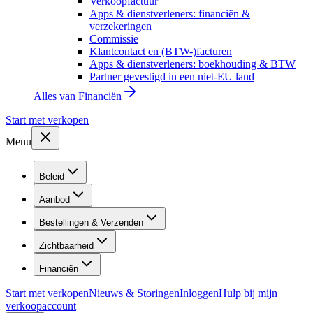
Verkoopfactuur
Apps & dienstverleners: financiën &
verzekeringen
Commissie
Klantcontact en (BTW-)facturen
Apps & dienstverleners: boekhouding & BTW
Partner gevestigd in een niet-EU land
Alles van
Financiën
Start met verkopen
Menu
Beleid
Aanbod
Bestellingen & Verzenden
Zichtbaarheid
Financiën
Start met verkopen
Nieuws & Storingen
Inloggen
Hulp bij mijn
verkoopaccount