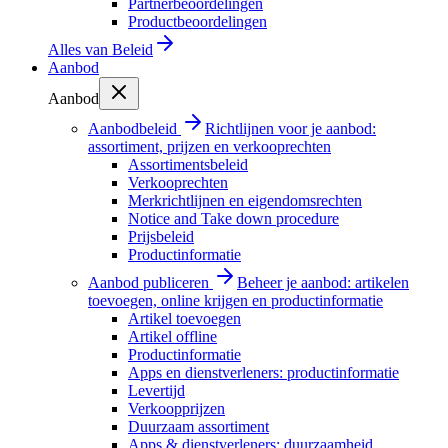
Partnerbeoordelingen
Productbeoordelingen
Alles van
Beleid
Aanbod
Aanbod
Aanbodbeleid
Richtlijnen voor je aanbod:
assortiment, prijzen en verkooprechten
Assortimentsbeleid
Verkooprechten
Merkrichtlijnen en eigendomsrechten
Notice and Take down procedure
Prijsbeleid
Productinformatie
Aanbod publiceren
Beheer je aanbod: artikelen
toevoegen, online krijgen en productinformatie
Artikel toevoegen
Artikel offline
Productinformatie
Apps en dienstverleners: productinformatie
Levertijd
Verkoopprijzen
Duurzaam assortiment
Apps & dienstverleners: duurzaamheid