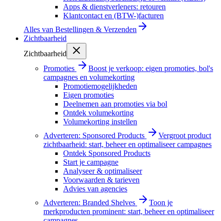
Apps & dienstverleners: retouren
Klantcontact en (BTW-)facturen
Alles van
Bestellingen & Verzenden
Zichtbaarheid
Zichtbaarheid
Promoties
Boost je verkoop: eigen promoties, bol's
campagnes en volumekorting
Promotiemogelijkheden
Eigen promoties
Deelnemen aan promoties via bol
Ontdek volumekorting
Volumekorting instellen
Adverteren: Sponsored Products
Vergroot product
zichtbaarheid: start, beheer en optimaliseer campagnes
Ontdek Sponsored Products
Start je campagne
Analyseer & optimaliseer
Voorwaarden & tarieven
Advies van agencies
Adverteren: Branded Shelves
Toon je
merkproducten prominent: start, beheer en optimaliseer
campagnes