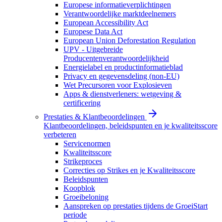
Europese informatieverplichtingen
Verantwoordelijke marktdeelnemers
European Accessibility Act
Europese Data Act
European Union Deforestation Regulation
UPV - Uitgebreide
Producentenverantwoordelijkheid
Energielabel en productinformatieblad
Privacy en gegevensdeling (non-EU)
Wet Precursoren voor Explosieven
Apps & dienstverleners: wetgeving &
certificering
Prestaties & Klantbeoordelingen
Klantbeoordelingen, beleidspunten en je kwaliteitsscore
verbeteren
Servicenormen
Kwaliteitsscore
Strikeproces
Correcties op Strikes en je Kwaliteitsscore
Beleidspunten
Koopblok
Groeibeloning
Aanspreken op prestaties tijdens de GroeiStart
periode