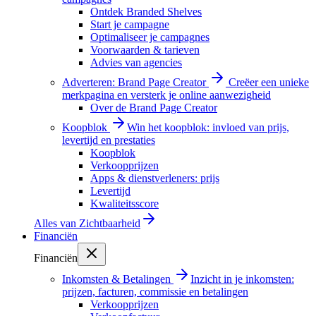
Ontdek Branded Shelves
Start je campagne
Optimaliseer je campagnes
Voorwaarden & tarieven
Advies van agencies
Adverteren: Brand Page Creator
Creëer een unieke
merkpagina en versterk je online aanwezigheid
Over de Brand Page Creator
Koopblok
Win het koopblok: invloed van prijs,
levertijd en prestaties
Koopblok
Verkoopprijzen
Apps & dienstverleners: prijs
Levertijd
Kwaliteitsscore
Alles van
Zichtbaarheid
Financiën
Financiën
Inkomsten & Betalingen
Inzicht in je inkomsten:
prijzen, facturen, commissie en betalingen
Verkoopprijzen