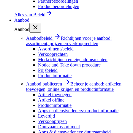
Partnerbeoordelingen
Productbeoordelingen
Alles van
Beleid
Aanbod
Aanbod
Aanbodbeleid
Richtlijnen voor je aanbod:
assortiment, prijzen en verkooprechten
Assortimentsbeleid
Verkooprechten
Merkrichtlijnen en eigendomsrechten
Notice and Take down procedure
Prijsbeleid
Productinformatie
Aanbod publiceren
Beheer je aanbod: artikelen
toevoegen, online krijgen en productinformatie
Artikel toevoegen
Artikel offline
Productinformatie
Apps en dienstverleners: productinformatie
Levertijd
Verkoopprijzen
Duurzaam assortiment
Apps & dienstverleners: duurzaamheid