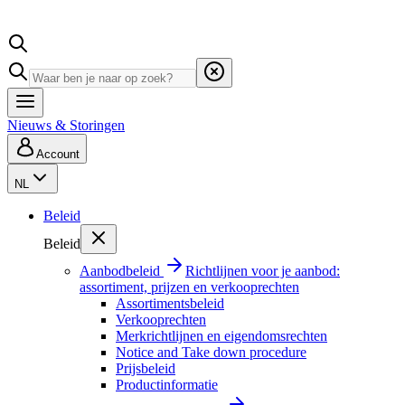
Nieuws & Storingen
Account
NL
Beleid
Beleid
Aanbodbeleid
Richtlijnen voor je aanbod:
assortiment, prijzen en verkooprechten
Assortimentsbeleid
Verkooprechten
Merkrichtlijnen en eigendomsrechten
Notice and Take down procedure
Prijsbeleid
Productinformatie