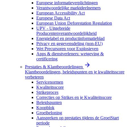
Europese informatieverplichtingen
Verantwoordelijke marktdeelnemers
European Accessibility Act
Europese Data Act
European Union Deforestation Regulation
UPV - Uitgebreide
Producentenverantwoordelijkheid
Energielabel en productinformatieblad
Privacy en gegevensdeling (non-EU)
Wet Precursoren voor Explosieven
Apps & dienstverleners: wetgeving &
certificering
Prestaties & Klantbeoordelingen
Klantbeoordelingen, beleidspunten en je kwaliteitsscore
verbeteren
Servicenormen
Kwaliteitsscore
Strikeproces
Correcties op Strikes en je Kwaliteitsscore
Beleidspunten
Koopblok
Groeibeloning
Aanspreken op prestaties tijdens de GroeiStart
periode