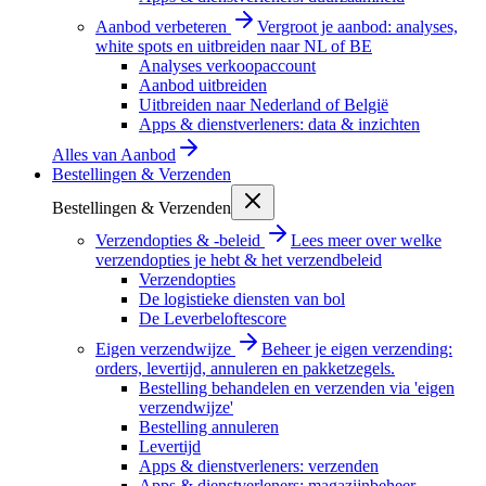
Aanbod verbeteren
Vergroot je aanbod: analyses,
white spots en uitbreiden naar NL of BE
Analyses verkoopaccount
Aanbod uitbreiden
Uitbreiden naar Nederland of België
Apps & dienstverleners: data & inzichten
Alles van
Aanbod
Bestellingen & Verzenden
Bestellingen & Verzenden
Verzendopties & -beleid
Lees meer over welke
verzendopties je hebt & het verzendbeleid
Verzendopties
De logistieke diensten van bol
De Leverbeloftescore
Eigen verzendwijze
Beheer je eigen verzending:
orders, levertijd, annuleren en pakketzegels.
Bestelling behandelen en verzenden via 'eigen
verzendwijze'
Bestelling annuleren
Levertijd
Apps & dienstverleners: verzenden
Apps & dienstverleners: magazijnbeheer