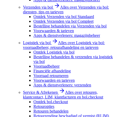
Verzenden via bol
Alles over Verzenden via bol:
diensten, tips en tarieven
Ontdek Verzenden via bol Standaard
Ontdek Verzenden via bol Compleet
Bestelling behandelen via Verzenden via bol
Voorwaarden & tarieven
Apps & dienstverleners: magazijnbeheer
Logistiek via bol
Alles over Logistiek via bol:
voorraadbeheer, retourafhandeling en tarieven
Ontdek Logistiek via bol
Bestelling behandelen & verzenden via logistiek
via bol
Voorraadbeheer
Financiële afhandeling
Voorraad retourneren
Voorwaarden en tarieven
Apps & dienstverleners: verzenden
Service & Afrekenen
Alles over retouren,
klantcontact, LIM, klantfacturen en bol.checkout
Ontdek bol.checkout
Retouropties
Retouren behandelen
Retourzending beschadigd of vermist (RLIM)