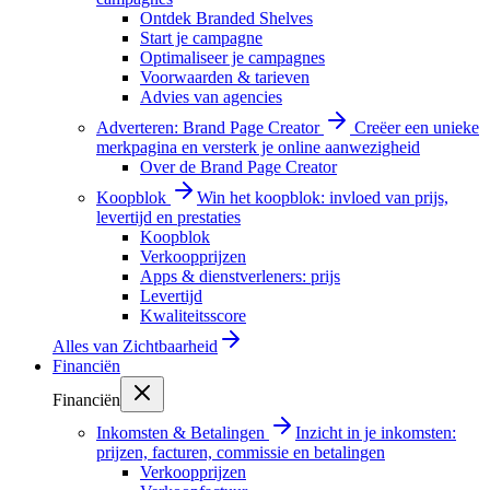
Ontdek Branded Shelves
Start je campagne
Optimaliseer je campagnes
Voorwaarden & tarieven
Advies van agencies
Adverteren: Brand Page Creator
Creëer een unieke
merkpagina en versterk je online aanwezigheid
Over de Brand Page Creator
Koopblok
Win het koopblok: invloed van prijs,
levertijd en prestaties
Koopblok
Verkoopprijzen
Apps & dienstverleners: prijs
Levertijd
Kwaliteitsscore
Alles van
Zichtbaarheid
Financiën
Financiën
Inkomsten & Betalingen
Inzicht in je inkomsten:
prijzen, facturen, commissie en betalingen
Verkoopprijzen