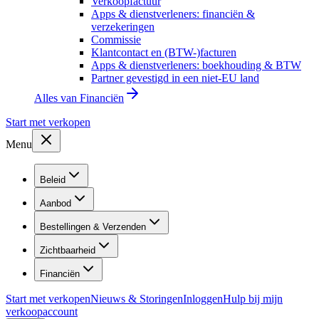
Verkoopfactuur
Apps & dienstverleners: financiën &
verzekeringen
Commissie
Klantcontact en (BTW-)facturen
Apps & dienstverleners: boekhouding & BTW
Partner gevestigd in een niet-EU land
Alles van
Financiën
Start met verkopen
Menu
Beleid
Aanbod
Bestellingen & Verzenden
Zichtbaarheid
Financiën
Start met verkopen
Nieuws & Storingen
Inloggen
Hulp bij mijn
verkoopaccount