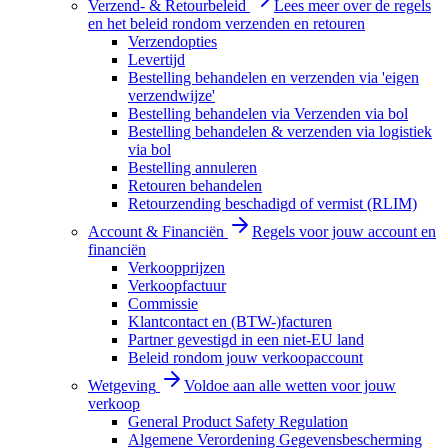
Verzend- & Retourbeleid
Lees meer over de regels
en het beleid rondom verzenden en retouren
Verzendopties
Levertijd
Bestelling behandelen en verzenden via 'eigen
verzendwijze'
Bestelling behandelen via Verzenden via bol
Bestelling behandelen & verzenden via logistiek
via bol
Bestelling annuleren
Retouren behandelen
Retourzending beschadigd of vermist (RLIM)
Account & Financiën
Regels voor jouw account en
financiën
Verkoopprijzen
Verkoopfactuur
Commissie
Klantcontact en (BTW-)facturen
Partner gevestigd in een niet-EU land
Beleid rondom jouw verkoopaccount
Wetgeving
Voldoe aan alle wetten voor jouw
verkoop
General Product Safety Regulation
Algemene Verordening Gegevensbescherming