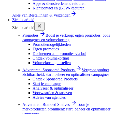
Apps & dienstverleners: retouren
Klantcontact en (BTW-)facturen
Alles van
Bestellingen & Verzenden
Zichtbaarheid
Zichtbaarheid
Promoties
Boost je verkoop: eigen promoties, bol's
campagnes en volumekorting
Promotiemogelijkheden
Eigen promoties
Deelnemen aan promoties via bol
Ontdek volumekorting
Volumekorting instellen
Adverteren: Sponsored Products
Vergroot product
zichtbaarheid: start, beheer en optimaliseer campagnes
Ontdek Sponsored Products
Start je campagne
Analyseer & optimaliseer
Voorwaarden & tarieven
Advies van agencies
Adverteren: Branded Shelves
Toon je
merkproducten prominent: start, beheer en optimaliseer
campagnes