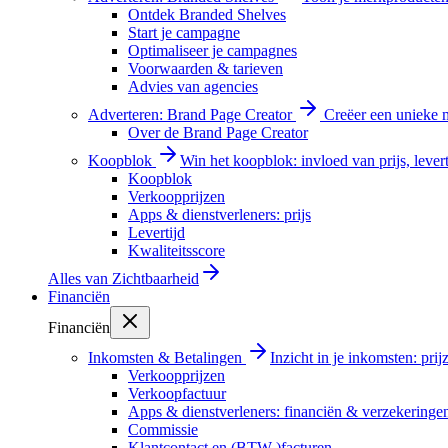
Ontdek Branded Shelves
Start je campagne
Optimaliseer je campagnes
Voorwaarden & tarieven
Advies van agencies
Adverteren: Brand Page Creator
Creëer een unieke m
Over de Brand Page Creator
Koopblok
Win het koopblok: invloed van prijs, levert
Koopblok
Verkoopprijzen
Apps & dienstverleners: prijs
Levertijd
Kwaliteitsscore
Alles van
Zichtbaarheid
Financiën
Financiën
Inkomsten & Betalingen
Inzicht in je inkomsten: pri
Verkoopprijzen
Verkoopfactuur
Apps & dienstverleners: financiën & verzekeringe
Commissie
Klantcontact en (BTW-)facturen