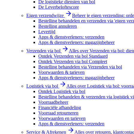
De logistieke diensten van bol
De Leverbeloftescore
Eigen verzendwijze
Beheer je eigen verzending: order
Bestelling behandelen en verzenden via 'eigen ver
Bestelling annuleren
Levertijd
Apps & dienstverleners: verzenden
Apps & dienstverleners: magazijnbeheer
Verzenden via bol
Alles over Verzenden via bol: diens
Ontdek Verzenden via bol Standaard
Ontdek Verzenden via bol Compleet
Bestelling behandelen via Verzenden via bol
Voorwaarden & tarieven
Apps & dienstverleners: magazijnbeheer
Logistiek via bol
Alles over Logistiek via bol: voorr
Ontdek Logistiek via bol
Bestelling behandelen & verzenden via logistiek vi
Voorraadbeheer
Financiële afhandeling
Voorraad retourneren
Voorwaarden en tarieven
Apps & dienstverleners: verzenden
Service & Afrekenen
Alles over retouren, klantconta