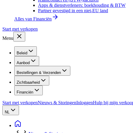
Apps & dienstverleners: boekhouding & BTW
Partner gevestigd in een niet-EU land
Alles van
Financiën
Start met verkopen
Menu
Beleid
Aanbod
Bestellingen & Verzenden
Zichtbaarheid
Financiën
Start met verkopen
Nieuws & Storingen
Inloggen
Hulp bij mijn verkoo
NL