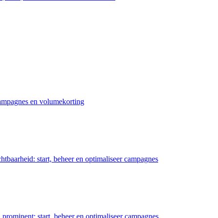
 campagnes en volumekorting
chtbaarheid: start, beheer en optimaliseer campagnes
prominent: start, beheer en optimaliseer campagnes