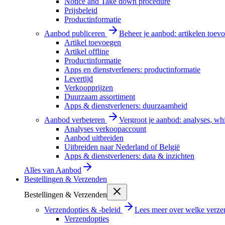
Notice and Take down procedure
Prijsbeleid
Productinformatie
Aanbod publiceren
Beheer je aanbod: artikelen toevo
Artikel toevoegen
Artikel offline
Productinformatie
Apps en dienstverleners: productinformatie
Levertijd
Verkoopprijzen
Duurzaam assortiment
Apps & dienstverleners: duurzaamheid
Aanbod verbeteren
Vergroot je aanbod: analyses, wh
Analyses verkoopaccount
Aanbod uitbreiden
Uitbreiden naar Nederland of België
Apps & dienstverleners: data & inzichten
Alles van
Aanbod
Bestellingen & Verzenden
Bestellingen & Verzenden
Verzendopties & -beleid
Lees meer over welke verzen
Verzendopties