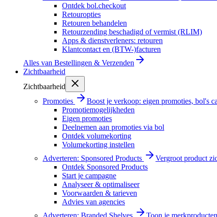
Ontdek bol.checkout
Retouropties
Retouren behandelen
Retourzending beschadigd of vermist (RLIM)
Apps & dienstverleners: retouren
Klantcontact en (BTW-)facturen
Alles van
Bestellingen & Verzenden
Zichtbaarheid
Zichtbaarheid
Promoties
Boost je verkoop: eigen promoties, bol's
Promotiemogelijkheden
Eigen promoties
Deelnemen aan promoties via bol
Ontdek volumekorting
Volumekorting instellen
Adverteren: Sponsored Products
Vergroot product zi
Ontdek Sponsored Products
Start je campagne
Analyseer & optimaliseer
Voorwaarden & tarieven
Advies van agencies
Adverteren: Branded Shelves
Toon je merkproducten 