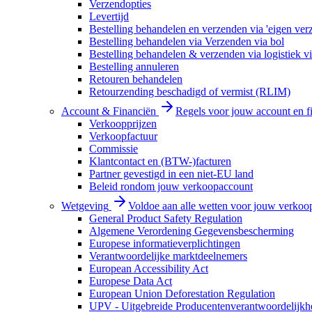
Verzendopties
Levertijd
Bestelling behandelen en verzenden via 'eigen ver
Bestelling behandelen via Verzenden via bol
Bestelling behandelen & verzenden via logistiek vi
Bestelling annuleren
Retouren behandelen
Retourzending beschadigd of vermist (RLIM)
Account & Financiën
Regels voor jouw account en f
Verkoopprijzen
Verkoopfactuur
Commissie
Klantcontact en (BTW-)facturen
Partner gevestigd in een niet-EU land
Beleid rondom jouw verkoopaccount
Wetgeving
Voldoe aan alle wetten voor jouw verkoo
General Product Safety Regulation
Algemene Verordening Gegevensbescherming
Europese informatieverplichtingen
Verantwoordelijke marktdeelnemers
European Accessibility Act
Europese Data Act
European Union Deforestation Regulation
UPV - Uitgebreide Producentenverantwoordelijkh