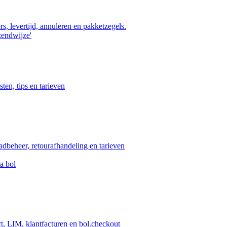
s, levertijd, annuleren en pakketzegels.
zendwijze'
ten, tips en tarieven
aadbeheer, retourafhandeling en tarieven
a bol
ct, LIM, klantfacturen en bol.checkout