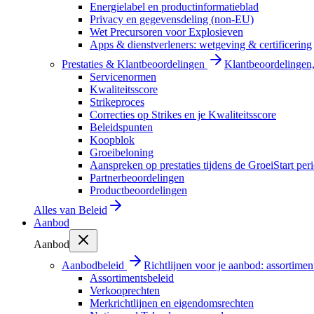
Energielabel en productinformatieblad
Privacy en gegevensdeling (non-EU)
Wet Precursoren voor Explosieven
Apps & dienstverleners: wetgeving & certificering
Prestaties & Klantbeoordelingen
Klantbeoordelingen, 
Servicenormen
Kwaliteitsscore
Strikeproces
Correcties op Strikes en je Kwaliteitsscore
Beleidspunten
Koopblok
Groeibeloning
Aanspreken op prestaties tijdens de GroeiStart per
Partnerbeoordelingen
Productbeoordelingen
Alles van
Beleid
Aanbod
Aanbod
Aanbodbeleid
Richtlijnen voor je aanbod: assortimen
Assortimentsbeleid
Verkooprechten
Merkrichtlijnen en eigendomsrechten