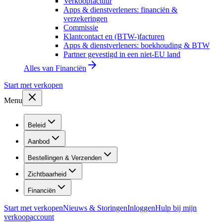
Verkoopfactuur
Apps & dienstverleners: financiën &
verzekeringen
Commissie
Klantcontact en (BTW-)facturen
Apps & dienstverleners: boekhouding & BTW
Partner gevestigd in een niet-EU land
Alles van
Financiën
Start met verkopen
Menu
Beleid
Aanbod
Bestellingen & Verzenden
Zichtbaarheid
Financiën
Start met verkopen
Nieuws & Storingen
Inloggen
Hulp bij mijn
verkoopaccount