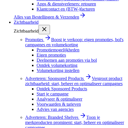
Apps & dienstverleners: retouren
Klantcontact en (BTW-)facturen
Alles van
Bestellingen & Verzenden
Zichtbaarheid
Zichtbaarheid
Promoties
Boost je verkoop: eigen promoties, bol's
campagnes en volumekorting
Promotiemogelijkheden
Eigen promoties
Deelnemen aan promoties via bol
Ontdek volumekorting
Volumekorting instellen
Adverteren: Sponsored Products
Vergroot product
zichtbaarheid: start, beheer en optimaliseer campagnes
Ontdek Sponsored Products
Start je campagne
Analyseer & optimaliseer
Voorwaarden & tarieven
Advies van agencies
Adverteren: Branded Shelves
Toon je
merkproducten prominent: start, beheer en optimaliseer
campagnes