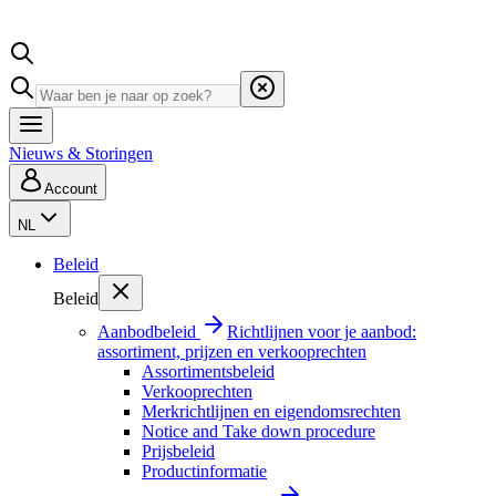
Nieuws & Storingen
Account
NL
Beleid
Beleid
Aanbodbeleid
Richtlijnen voor je aanbod:
assortiment, prijzen en verkooprechten
Assortimentsbeleid
Verkooprechten
Merkrichtlijnen en eigendomsrechten
Notice and Take down procedure
Prijsbeleid
Productinformatie