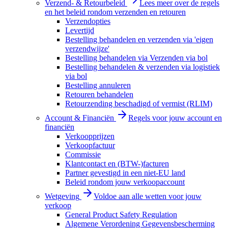
Verzend- & Retourbeleid
Lees meer over de regels
en het beleid rondom verzenden en retouren
Verzendopties
Levertijd
Bestelling behandelen en verzenden via 'eigen
verzendwijze'
Bestelling behandelen via Verzenden via bol
Bestelling behandelen & verzenden via logistiek
via bol
Bestelling annuleren
Retouren behandelen
Retourzending beschadigd of vermist (RLIM)
Account & Financiën
Regels voor jouw account en
financiën
Verkoopprijzen
Verkoopfactuur
Commissie
Klantcontact en (BTW-)facturen
Partner gevestigd in een niet-EU land
Beleid rondom jouw verkoopaccount
Wetgeving
Voldoe aan alle wetten voor jouw
verkoop
General Product Safety Regulation
Algemene Verordening Gegevensbescherming