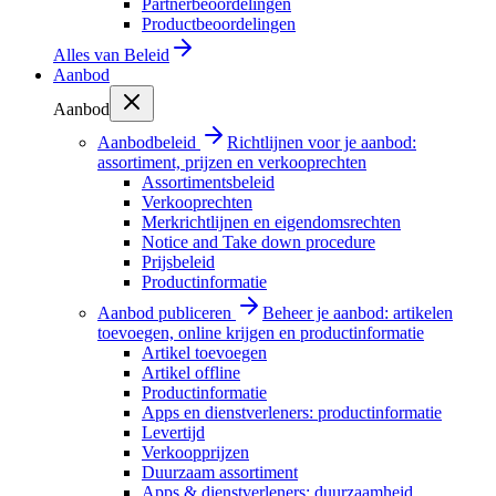
Partnerbeoordelingen
Productbeoordelingen
Alles van
Beleid
Aanbod
Aanbod
Aanbodbeleid
Richtlijnen voor je aanbod:
assortiment, prijzen en verkooprechten
Assortimentsbeleid
Verkooprechten
Merkrichtlijnen en eigendomsrechten
Notice and Take down procedure
Prijsbeleid
Productinformatie
Aanbod publiceren
Beheer je aanbod: artikelen
toevoegen, online krijgen en productinformatie
Artikel toevoegen
Artikel offline
Productinformatie
Apps en dienstverleners: productinformatie
Levertijd
Verkoopprijzen
Duurzaam assortiment
Apps & dienstverleners: duurzaamheid