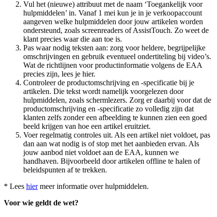
Vul het (nieuwe) attribuut met de naam ‘Toegankelijk voor
hulpmiddelen’ in. Vanaf 1 mei kun je in je verkoopaccount
aangeven welke hulpmiddelen door jouw artikelen worden
ondersteund, zoals screenreaders of AssistTouch. Zo weet de
klant precies waar die aan toe is.
Pas waar nodig teksten aan: zorg voor heldere, begrijpelijke
omschrijvingen en gebruik eventueel ondertiteling bij video’s.
Wat de richtlijnen voor productinformatie volgens de EAA
precies zijn, lees je hier.
Controleer de productomschrijving en -specificatie bij je
artikelen. Die tekst wordt namelijk voorgelezen door
hulpmiddelen, zoals schermlezers. Zorg er daarbij voor dat de
productomschrijving en -specificatie zo volledig zijn dat
klanten zelfs zonder een afbeelding te kunnen zien een goed
beeld krijgen van hoe een artikel eruitziet.
Voer regelmatig controles uit. Als een artikel niet voldoet, pas
dan aan wat nodig is of stop met het aanbieden ervan. Als
jouw aanbod niet voldoet aan de EAA, kunnen we
handhaven. Bijvoorbeeld door artikelen offline te halen of
beleidspunten af te trekken.
* Lees
hier
meer informatie over hulpmiddelen.
Voor wie geldt de wet?