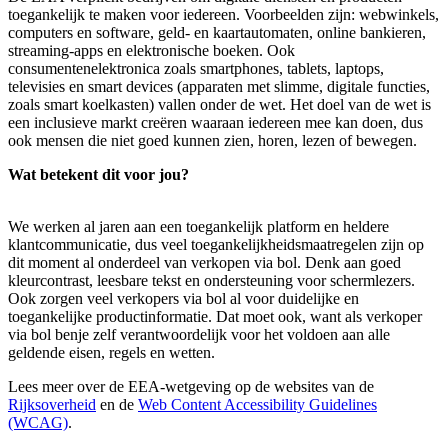
toegankelijk te maken voor iedereen. Voorbeelden zijn: webwinkels,
computers en software, geld- en kaartautomaten, online bankieren,
streaming-apps en elektronische boeken. Ook
consumentenelektronica zoals smartphones, tablets, laptops,
televisies en smart devices (apparaten met slimme, digitale functies,
zoals smart koelkasten) vallen onder de wet. Het doel van de wet is
een inclusieve markt creëren waaraan iedereen mee kan doen, dus
ook mensen die niet goed kunnen zien, horen, lezen of bewegen.
Wat betekent dit voor jou?
We werken al jaren aan een toegankelijk platform en heldere
klantcommunicatie, dus veel toegankelijkheidsmaatregelen zijn op
dit moment al onderdeel van verkopen via bol. Denk aan goed
kleurcontrast, leesbare tekst en ondersteuning voor schermlezers.
Ook zorgen veel verkopers via bol al voor duidelijke en
toegankelijke productinformatie. Dat moet ook, want als verkoper
via bol benje zelf verantwoordelijk voor het voldoen aan alle
geldende eisen, regels en wetten.
Lees meer over de EEA-wetgeving op de websites van de
Rijksoverheid
en de
Web Content Accessibility Guidelines
(WCAG)
.