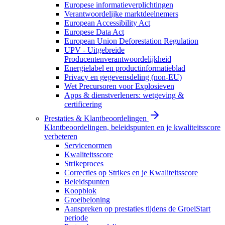
Europese informatieverplichtingen
Verantwoordelijke marktdeelnemers
European Accessibility Act
Europese Data Act
European Union Deforestation Regulation
UPV - Uitgebreide
Producentenverantwoordelijkheid
Energielabel en productinformatieblad
Privacy en gegevensdeling (non-EU)
Wet Precursoren voor Explosieven
Apps & dienstverleners: wetgeving &
certificering
Prestaties & Klantbeoordelingen
Klantbeoordelingen, beleidspunten en je kwaliteitsscore
verbeteren
Servicenormen
Kwaliteitsscore
Strikeproces
Correcties op Strikes en je Kwaliteitsscore
Beleidspunten
Koopblok
Groeibeloning
Aanspreken op prestaties tijdens de GroeiStart
periode