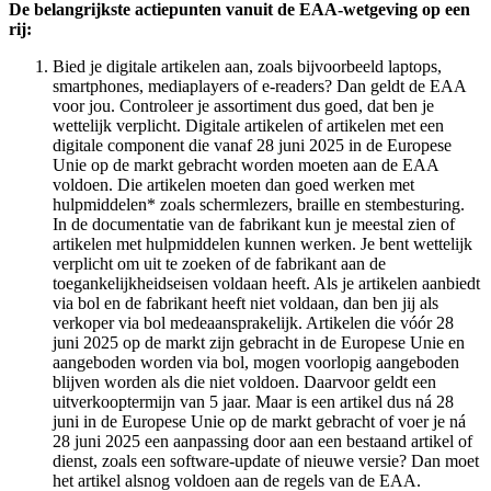
De belangrijkste actiepunten vanuit de EAA-wetgeving op een
rij:
Bied je digitale artikelen aan, zoals bijvoorbeeld laptops,
smartphones, mediaplayers of e-readers? Dan geldt de EAA
voor jou. Controleer je assortiment dus goed, dat ben je
wettelijk verplicht. Digitale artikelen of artikelen met een
digitale component die vanaf 28 juni 2025 in de Europese
Unie op de markt gebracht worden moeten aan de EAA
voldoen. Die artikelen moeten dan goed werken met
hulpmiddelen* zoals schermlezers, braille en stembesturing.
In de documentatie van de fabrikant kun je meestal zien of
artikelen met hulpmiddelen kunnen werken. Je bent wettelijk
verplicht om uit te zoeken of de fabrikant aan de
toegankelijkheidseisen voldaan heeft. Als je artikelen aanbiedt
via bol en de fabrikant heeft niet voldaan, dan ben jij als
verkoper via bol medeaansprakelijk. Artikelen die vóór 28
juni 2025 op de markt zijn gebracht in de Europese Unie en
aangeboden worden via bol, mogen voorlopig aangeboden
blijven worden als die niet voldoen. Daarvoor geldt een
uitverkooptermijn van 5 jaar. Maar is een artikel dus ná 28
juni in de Europese Unie op de markt gebracht of voer je ná
28 juni 2025 een aanpassing door aan een bestaand artikel of
dienst, zoals een software-update of nieuwe versie? Dan moet
het artikel alsnog voldoen aan de regels van de EAA.