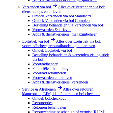
Verzenden via bol
Alles over Verzenden via bol:
diensten, tips en tarieven
Ontdek Verzenden via bol Standaard
Ontdek Verzenden via bol Compleet
Bestelling behandelen via Verzenden via bol
Voorwaarden & tarieven
Apps & dienstverleners: magazijnbeheer
Logistiek via bol
Alles over Logistiek via bol:
voorraadbeheer, retourafhandeling en tarieven
Ontdek Logistiek via bol
Bestelling behandelen & verzenden via logistiek
via bol
Voorraadbeheer
Financiële afhandeling
Voorraad retourneren
Voorwaarden en tarieven
Apps & dienstverleners: verzenden
Service & Afrekenen
Alles over retouren,
klantcontact, LIM, klantfacturen en bol.checkout
Ontdek bol.checkout
Retouropties
Retouren behandelen
Retourzending beschadigd of vermist (RLIM)