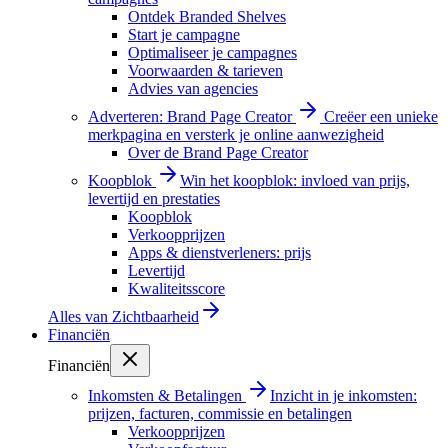
Ontdek Branded Shelves
Start je campagne
Optimaliseer je campagnes
Voorwaarden & tarieven
Advies van agencies
Adverteren: Brand Page Creator
Creëer een unieke
merkpagina en versterk je online aanwezigheid
Over de Brand Page Creator
Koopblok
Win het koopblok: invloed van prijs,
levertijd en prestaties
Koopblok
Verkoopprijzen
Apps & dienstverleners: prijs
Levertijd
Kwaliteitsscore
Alles van
Zichtbaarheid
Financiën
Financiën
Inkomsten & Betalingen
Inzicht in je inkomsten:
prijzen, facturen, commissie en betalingen
Verkoopprijzen