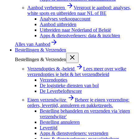
Aanbod verbeteren
Vergroot je aanbod: analyses,
white spots en uitbreiden naar NL of BE
Analyses verkoopaccount
Aanbod uitbreiden
Uitbreiden naar Nederland of België
Apps & dienstverleners: data & inzichten
Alles van
Aanbod
Bestellingen & Verzenden
Bestellingen & Verzenden
Verzendopties & -beleid
Lees meer over welke
verzendopties je hebt & het verzendbeleid
Verzendopties
De logistieke diensten van bol
De Leverbeloftescore
Eigen verzendwijze
Beheer je eigen verzending:
orders, levertijd, annuleren en pakketzegels.
Bestelling behandelen en verzenden via 'eigen
verzendwijze'
Bestelling annuleren
Levertijd
Apps & dienstverleners: verzenden
Apps & dienstverleners: magazijnbeheer