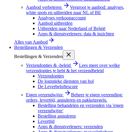
Aanbod verbeteren
Vergroot je aanbod: analyses,
white spots en uitbreiden naar NL of BE
Analyses verkoopaccount
Aanbod uitbreiden
Uitbreiden naar Nederland of België
Apps & dienstverleners: data & inzichten
Alles van
Aanbod
Bestellingen & Verzenden
Bestellingen & Verzenden
Verzendopties & -beleid
Lees meer over welke
verzendopties je hebt & het verzendbeleid
Verzendopties
De logistieke diensten van bol
De Leverbeloftescore
Eigen verzendwijze
Beheer je eigen verzending:
orders, levertijd, annuleren en pakketzegels.
Bestelling behandelen en verzenden via 'eigen
verzendwijze'
Bestelling annuleren
Levertijd
Apps & dienstverleners: verzenden
Apps & dienstverleners: magazijnbeheer