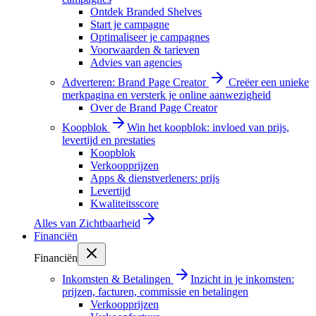
Ontdek Branded Shelves
Start je campagne
Optimaliseer je campagnes
Voorwaarden & tarieven
Advies van agencies
Adverteren: Brand Page Creator
Creëer een unieke
merkpagina en versterk je online aanwezigheid
Over de Brand Page Creator
Koopblok
Win het koopblok: invloed van prijs,
levertijd en prestaties
Koopblok
Verkoopprijzen
Apps & dienstverleners: prijs
Levertijd
Kwaliteitsscore
Alles van
Zichtbaarheid
Financiën
Financiën
Inkomsten & Betalingen
Inzicht in je inkomsten:
prijzen, facturen, commissie en betalingen
Verkoopprijzen