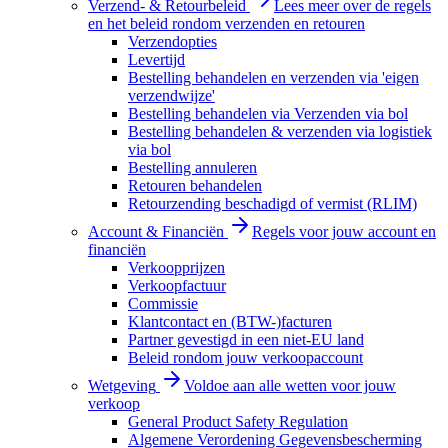
Verzend- & Retourbeleid
Lees meer over de regels
en het beleid rondom verzenden en retouren
Verzendopties
Levertijd
Bestelling behandelen en verzenden via 'eigen
verzendwijze'
Bestelling behandelen via Verzenden via bol
Bestelling behandelen & verzenden via logistiek
via bol
Bestelling annuleren
Retouren behandelen
Retourzending beschadigd of vermist (RLIM)
Account & Financiën
Regels voor jouw account en
financiën
Verkoopprijzen
Verkoopfactuur
Commissie
Klantcontact en (BTW-)facturen
Partner gevestigd in een niet-EU land
Beleid rondom jouw verkoopaccount
Wetgeving
Voldoe aan alle wetten voor jouw
verkoop
General Product Safety Regulation
Algemene Verordening Gegevensbescherming