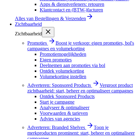
Apps & dienstverleners: retouren
Klantcontact en (BTW-)facturen
Alles van
Bestellingen & Verzenden
Zichtbaarheid
Zichtbaarheid
Promoties
Boost je verkoop: eigen promoties, bol's
campagnes en volumekorting
Promotiemogelijkheden
Eigen promoties
Deelnemen aan promoties via bol
Ontdek volumekorting
Volumekorting instellen
Adverteren: Sponsored Products
Vergroot product
zichtbaarheid: start, beheer en optimaliseer campagnes
Ontdek Sponsored Products
Start je campagne
Analyseer & optimaliseer
Voorwaarden & tarieven
Advies van agencies
Adverteren: Branded Shelves
Toon je
merkproducten prominent: start, beheer en optimaliseer
campagnes