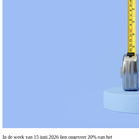
In de week van 15 juni 2026 liep ongeveer 20% van het