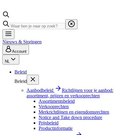
Nieuws & Storingen
Account
NL
Beleid
Beleid
Aanbodbeleid
Richtlijnen voor je aanbod:
assortiment, prijzen en verkooprechten
Assortimentsbeleid
Verkooprechten
Merkrichtlijnen en eigendomsrechten
Notice and Take down procedure
Prijsbeleid
Productinformatie