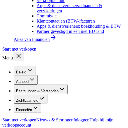
Verkoopfactuur
Apps & dienstverleners: financiën &
verzekeringen
Commissie
Klantcontact en (BTW-)facturen
Apps & dienstverleners: boekhouding & BTW
Partner gevestigd in een niet-EU land
Alles van
Financiën
Start met verkopen
Menu
Beleid
Aanbod
Bestellingen & Verzenden
Zichtbaarheid
Financiën
Start met verkopen
Nieuws & Storingen
Inloggen
Hulp bij mijn
verkoopaccount