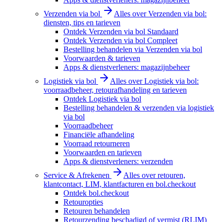
Verzenden via bol
Alles over Verzenden via bol:
diensten, tips en tarieven
Ontdek Verzenden via bol Standaard
Ontdek Verzenden via bol Compleet
Bestelling behandelen via Verzenden via bol
Voorwaarden & tarieven
Apps & dienstverleners: magazijnbeheer
Logistiek via bol
Alles over Logistiek via bol:
voorraadbeheer, retourafhandeling en tarieven
Ontdek Logistiek via bol
Bestelling behandelen & verzenden via logistiek
via bol
Voorraadbeheer
Financiële afhandeling
Voorraad retourneren
Voorwaarden en tarieven
Apps & dienstverleners: verzenden
Service & Afrekenen
Alles over retouren,
klantcontact, LIM, klantfacturen en bol.checkout
Ontdek bol.checkout
Retouropties
Retouren behandelen
Retourzending beschadigd of vermist (RLIM)