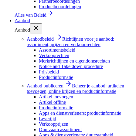
Partnerbeoordelingen
Productbeoordelingen
Alles van
Beleid
Aanbod
Aanbod
Aanbodbeleid
Richtlijnen voor je aanbod:
assortiment, prijzen en verkooprechten
Assortimentsbeleid
Verkooprechten
Merkrichtlijnen en eigendomsrechten
Notice and Take down procedure
Prijsbeleid
Productinformatie
Aanbod publiceren
Beheer je aanbod: artikelen
toevoegen, online krijgen en productinformatie
Artikel toevoegen
Artikel offline
Productinformatie
Apps en dienstverleners: productinformatie
Levertijd
Verkoopprijzen
Duurzaam assortiment
Apps & dienstverleners: duurzaamheid