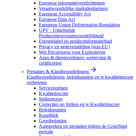
Europese informatieverplichtingen
Verantwoordelijke marktdeelnemers
European Accessibility Act
Europese Data Act
European Union Deforestation Regulation
UPV - Uitgebreide
Producentenverantwoordelijkheid
Energielabel en productinformatieblad
Privacy en gegevensdeling (non-EU)
Wet Precursoren voor Explosieven
Apps & dienstverleners: wetgeving &
certificering
Prestaties & Klantbeoordelingen
Klantbeoordelingen, beleidspunten en je kwaliteitsscore
verbeteren
Servicenormen
Kwaliteitsscore
Strikeproces
Correcties op Strikes en je Kwaliteitsscore
Beleidspunten
Koopblok
Groeibeloning
Aanspreken op prestaties tijdens de GroeiStart
periode