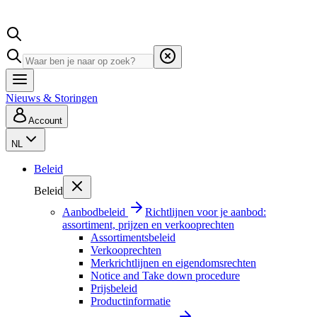
Nieuws & Storingen
Account
NL
Beleid
Beleid
Aanbodbeleid
Richtlijnen voor je aanbod:
assortiment, prijzen en verkooprechten
Assortimentsbeleid
Verkooprechten
Merkrichtlijnen en eigendomsrechten
Notice and Take down procedure
Prijsbeleid
Productinformatie