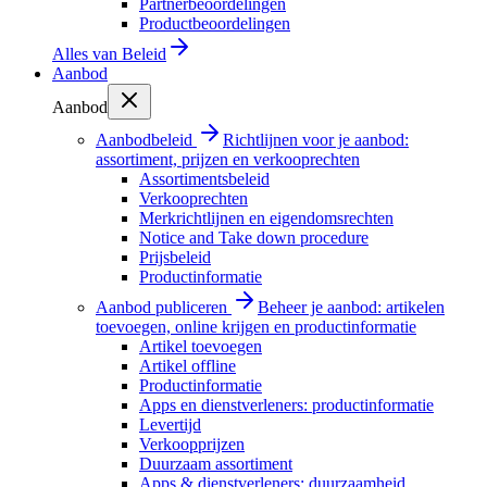
Partnerbeoordelingen
Productbeoordelingen
Alles van
Beleid
Aanbod
Aanbod
Aanbodbeleid
Richtlijnen voor je aanbod:
assortiment, prijzen en verkooprechten
Assortimentsbeleid
Verkooprechten
Merkrichtlijnen en eigendomsrechten
Notice and Take down procedure
Prijsbeleid
Productinformatie
Aanbod publiceren
Beheer je aanbod: artikelen
toevoegen, online krijgen en productinformatie
Artikel toevoegen
Artikel offline
Productinformatie
Apps en dienstverleners: productinformatie
Levertijd
Verkoopprijzen
Duurzaam assortiment
Apps & dienstverleners: duurzaamheid