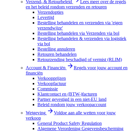
Verzend- & Retourbeleid
Lees meer over de regels
en het beleid rondom verzenden en retouren
Verzendopties
Levertijd
Bestelling behandelen en verzenden via 'eigen
verzendwijze'
Bestelling behandelen via Verzenden via bol
Bestelling behandelen & verzenden via logistiek
via bol
Bestelling annuleren
Retouren behandelen
Retourzending beschadigd of vermist (RLIM)
Account & Financiën
Regels voor jouw account en
financiën
Verkoopprijzen
Verkoopfactuur
Commissie
Klantcontact en (BTW-)facturen
Partner gevestigd in een niet-EU land
Beleid rondom jouw verkoopaccount
Wetgeving
Voldoe aan alle wetten voor jouw
verkoop
General Product Safety Regulation
Algemene Verordening Gegevensbescherming