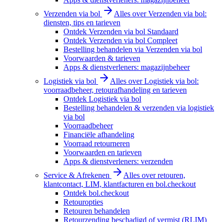
Verzenden via bol
Alles over Verzenden via bol:
diensten, tips en tarieven
Ontdek Verzenden via bol Standaard
Ontdek Verzenden via bol Compleet
Bestelling behandelen via Verzenden via bol
Voorwaarden & tarieven
Apps & dienstverleners: magazijnbeheer
Logistiek via bol
Alles over Logistiek via bol:
voorraadbeheer, retourafhandeling en tarieven
Ontdek Logistiek via bol
Bestelling behandelen & verzenden via logistiek
via bol
Voorraadbeheer
Financiële afhandeling
Voorraad retourneren
Voorwaarden en tarieven
Apps & dienstverleners: verzenden
Service & Afrekenen
Alles over retouren,
klantcontact, LIM, klantfacturen en bol.checkout
Ontdek bol.checkout
Retouropties
Retouren behandelen
Retourzending beschadigd of vermist (RLIM)