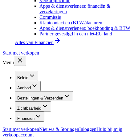
Verkoopfactuur
Apps & dienstverleners: financiën &
verzekeringen
Commissie
Klantcontact en (BTW-)facturen
Apps & dienstverleners: boekhouding & BTW
Partner gevestigd in een niet-EU land
Alles van
Financiën
Start met verkopen
Menu
Beleid
Aanbod
Bestellingen & Verzenden
Zichtbaarheid
Financiën
Start met verkopen
Nieuws & Storingen
Inloggen
Hulp bij mijn
verkoopaccount