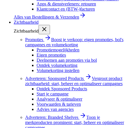
Apps & dienstverleners: retouren
Klantcontact en (BTW-)facturen
Alles van
Bestellingen & Verzenden
Zichtbaarheid
Zichtbaarheid
Promoties
Boost je verkoop: eigen promoties, bol's
campagnes en volumekorting
Promotiemogelijkheden
Eigen promoties
Deelnemen aan promoties via bol
Ontdek volumekorting
Volumekorting instellen
Adverteren: Sponsored Products
Vergroot product
zichtbaarheid: start, beheer en optimaliseer campagnes
Ontdek Sponsored Products
Start je campagne
Analyseer & optimaliseer
Voorwaarden & tarieven
Advies van agencies
Adverteren: Branded Shelves
Toon je
merkproducten prominent: start, beheer en optimaliseer
campagnes