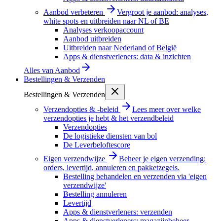
Aanbod verbeteren
Vergroot je aanbod: analyses,
white spots en uitbreiden naar NL of BE
Analyses verkoopaccount
Aanbod uitbreiden
Uitbreiden naar Nederland of België
Apps & dienstverleners: data & inzichten
Alles van
Aanbod
Bestellingen & Verzenden
Bestellingen & Verzenden
Verzendopties & -beleid
Lees meer over welke
verzendopties je hebt & het verzendbeleid
Verzendopties
De logistieke diensten van bol
De Leverbeloftescore
Eigen verzendwijze
Beheer je eigen verzending:
orders, levertijd, annuleren en pakketzegels.
Bestelling behandelen en verzenden via 'eigen
verzendwijze'
Bestelling annuleren
Levertijd
Apps & dienstverleners: verzenden
Apps & dienstverleners: magazijnbeheer