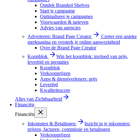
Ontdek Branded Shelves
Start je campagne
Optimaliseer je campagnes
Voorwaarden & tarieven
Advies van agencies
Adverteren: Brand Page Creator
Creëer een unieke
merkpagina en versterk je online aanwezigheid
Over de Brand Page Creator
Koopblok
Win het koopblok: invloed van prijs,
levertijd en prestaties
Koopblok
Verkoopprijzen
Apps & dienstverleners: prijs
Levertijd
Kwaliteitsscore
Alles van
Zichtbaarheid
Financiën
Financiën
Inkomsten & Betalingen
Inzicht in je inkomsten:
prijzen, facturen, commissie en betalingen
Verkoopprijzen