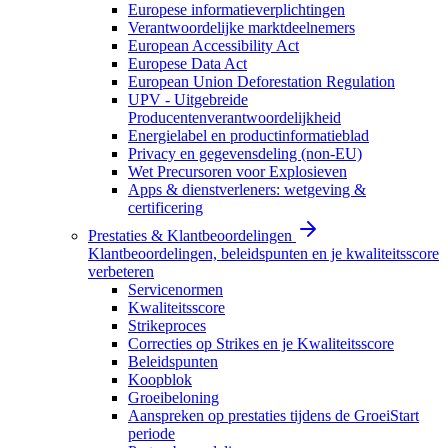
Europese informatieverplichtingen
Verantwoordelijke marktdeelnemers
European Accessibility Act
Europese Data Act
European Union Deforestation Regulation
UPV - Uitgebreide
Producentenverantwoordelijkheid
Energielabel en productinformatieblad
Privacy en gegevensdeling (non-EU)
Wet Precursoren voor Explosieven
Apps & dienstverleners: wetgeving &
certificering
Prestaties & Klantbeoordelingen
Klantbeoordelingen, beleidspunten en je kwaliteitsscore
verbeteren
Servicenormen
Kwaliteitsscore
Strikeproces
Correcties op Strikes en je Kwaliteitsscore
Beleidspunten
Koopblok
Groeibeloning
Aanspreken op prestaties tijdens de GroeiStart
periode