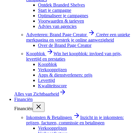
Ontdek Branded Shelves
Start je campagne
Optimaliseer je campagnes
Voorwaarden & tarieven
Advies van agencies
Adverteren: Brand Page Creator
Creëer een unieke
merkpagina en versterk je online aanwezigheid
Over de Brand Page Creator
Koopblok
Win het koopblok: invloed van prijs,
levertijd en prestaties
Koopblok
Verkoopprijzen
Apps & dienstverleners: prijs
Levertijd
Kwaliteitsscore
Alles van
Zichtbaarheid
Financiën
Financiën
Inkomsten & Betalingen
Inzicht in je inkomsten:
prijzen, facturen, commissie en betalingen
Verkoopprijzen