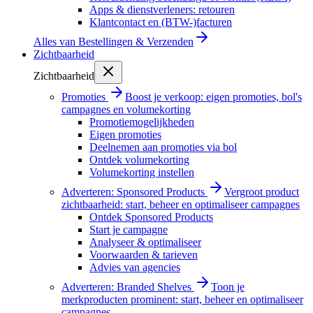
Apps & dienstverleners: retouren
Klantcontact en (BTW-)facturen
Alles van
Bestellingen & Verzenden
Zichtbaarheid
Zichtbaarheid
Promoties
Boost je verkoop: eigen promoties, bol's
campagnes en volumekorting
Promotiemogelijkheden
Eigen promoties
Deelnemen aan promoties via bol
Ontdek volumekorting
Volumekorting instellen
Adverteren: Sponsored Products
Vergroot product
zichtbaarheid: start, beheer en optimaliseer campagnes
Ontdek Sponsored Products
Start je campagne
Analyseer & optimaliseer
Voorwaarden & tarieven
Advies van agencies
Adverteren: Branded Shelves
Toon je
merkproducten prominent: start, beheer en optimaliseer
campagnes