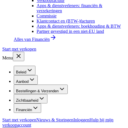
Verkoopfactuur
Apps & dienstverleners: financiën &
verzekeringen
Commissie
Klantcontact en (BTW-)facturen
Apps & dienstverleners: boekhouding & BTW
Partner gevestigd in een niet-EU land
Alles van
Financiën
Start met verkopen
Menu
Beleid
Aanbod
Bestellingen & Verzenden
Zichtbaarheid
Financiën
Start met verkopen
Nieuws & Storingen
Inloggen
Hulp bij mijn
verkoopaccount