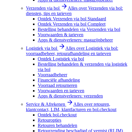
Verzenden via bol
Alles over Verzenden via bol:
diensten, tips en tarieven
Ontdek Verzenden via bol Standaard
Ontdek Verzenden via bol Compleet
Bestelling behandelen via Verzenden via bol
Voorwaarden & tarieven
Apps & dienstverleners: magazijnbeheer
Logistiek via bol
Alles over Logistiek via bol:
voorraadbeheer, retourafhandeling en tarieven
Ontdek Logistiek via bol
Bestelling behandelen & verzenden via logistiek
via bol
Voorraadbeheer
Financiële afhandeling
Voorraad retourneren
Voorwaarden en tarieven
Apps & dienstverleners: verzenden
Service & Afrekenen
Alles over retouren,
klantcontact, LIM, klantfacturen en bol.checkout
Ontdek bol.checkout
Retouropties
Retouren behandelen
Retourzending beschadigd of vermist (RLIM)