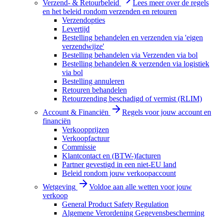
Verzend- & Retourbeleid
Lees meer over de regels
en het beleid rondom verzenden en retouren
Verzendopties
Levertijd
Bestelling behandelen en verzenden via 'eigen
verzendwijze'
Bestelling behandelen via Verzenden via bol
Bestelling behandelen & verzenden via logistiek
via bol
Bestelling annuleren
Retouren behandelen
Retourzending beschadigd of vermist (RLIM)
Account & Financiën
Regels voor jouw account en
financiën
Verkoopprijzen
Verkoopfactuur
Commissie
Klantcontact en (BTW-)facturen
Partner gevestigd in een niet-EU land
Beleid rondom jouw verkoopaccount
Wetgeving
Voldoe aan alle wetten voor jouw
verkoop
General Product Safety Regulation
Algemene Verordening Gegevensbescherming