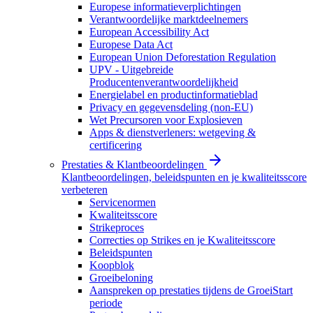
Europese informatieverplichtingen
Verantwoordelijke marktdeelnemers
European Accessibility Act
Europese Data Act
European Union Deforestation Regulation
UPV - Uitgebreide
Producentenverantwoordelijkheid
Energielabel en productinformatieblad
Privacy en gegevensdeling (non-EU)
Wet Precursoren voor Explosieven
Apps & dienstverleners: wetgeving &
certificering
Prestaties & Klantbeoordelingen
Klantbeoordelingen, beleidspunten en je kwaliteitsscore
verbeteren
Servicenormen
Kwaliteitsscore
Strikeproces
Correcties op Strikes en je Kwaliteitsscore
Beleidspunten
Koopblok
Groeibeloning
Aanspreken op prestaties tijdens de GroeiStart
periode