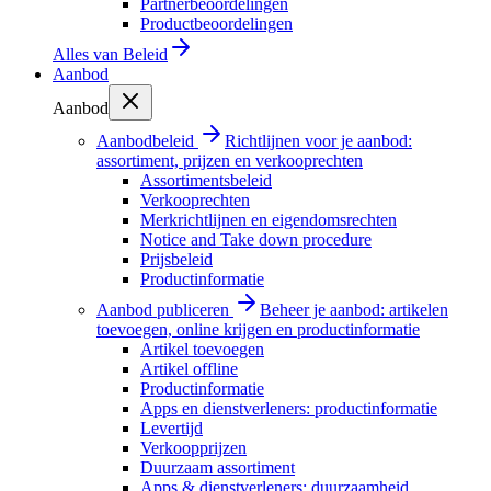
Partnerbeoordelingen
Productbeoordelingen
Alles van
Beleid
Aanbod
Aanbod
Aanbodbeleid
Richtlijnen voor je aanbod:
assortiment, prijzen en verkooprechten
Assortimentsbeleid
Verkooprechten
Merkrichtlijnen en eigendomsrechten
Notice and Take down procedure
Prijsbeleid
Productinformatie
Aanbod publiceren
Beheer je aanbod: artikelen
toevoegen, online krijgen en productinformatie
Artikel toevoegen
Artikel offline
Productinformatie
Apps en dienstverleners: productinformatie
Levertijd
Verkoopprijzen
Duurzaam assortiment
Apps & dienstverleners: duurzaamheid