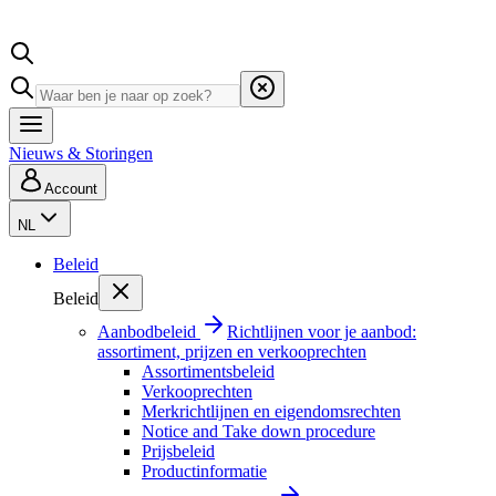
Nieuws & Storingen
Account
NL
Beleid
Beleid
Aanbodbeleid
Richtlijnen voor je aanbod:
assortiment, prijzen en verkooprechten
Assortimentsbeleid
Verkooprechten
Merkrichtlijnen en eigendomsrechten
Notice and Take down procedure
Prijsbeleid
Productinformatie