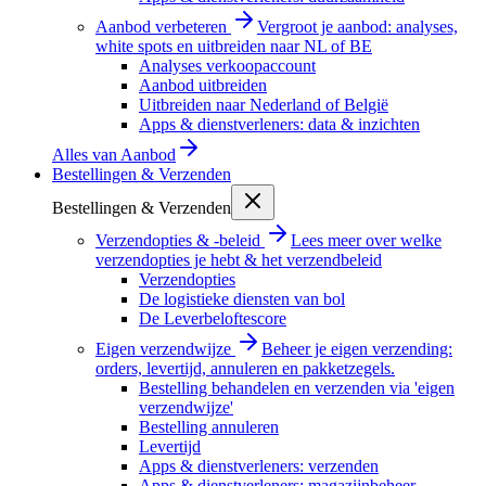
Aanbod verbeteren
Vergroot je aanbod: analyses,
white spots en uitbreiden naar NL of BE
Analyses verkoopaccount
Aanbod uitbreiden
Uitbreiden naar Nederland of België
Apps & dienstverleners: data & inzichten
Alles van
Aanbod
Bestellingen & Verzenden
Bestellingen & Verzenden
Verzendopties & -beleid
Lees meer over welke
verzendopties je hebt & het verzendbeleid
Verzendopties
De logistieke diensten van bol
De Leverbeloftescore
Eigen verzendwijze
Beheer je eigen verzending:
orders, levertijd, annuleren en pakketzegels.
Bestelling behandelen en verzenden via 'eigen
verzendwijze'
Bestelling annuleren
Levertijd
Apps & dienstverleners: verzenden
Apps & dienstverleners: magazijnbeheer