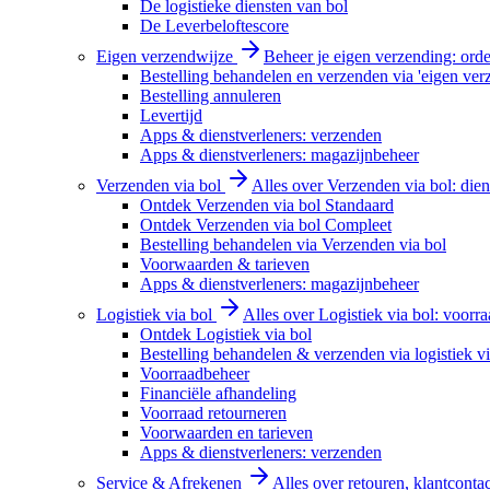
De logistieke diensten van bol
De Leverbeloftescore
Eigen verzendwijze
Beheer je eigen verzending: order
Bestelling behandelen en verzenden via 'eigen ver
Bestelling annuleren
Levertijd
Apps & dienstverleners: verzenden
Apps & dienstverleners: magazijnbeheer
Verzenden via bol
Alles over Verzenden via bol: diens
Ontdek Verzenden via bol Standaard
Ontdek Verzenden via bol Compleet
Bestelling behandelen via Verzenden via bol
Voorwaarden & tarieven
Apps & dienstverleners: magazijnbeheer
Logistiek via bol
Alles over Logistiek via bol: voorr
Ontdek Logistiek via bol
Bestelling behandelen & verzenden via logistiek vi
Voorraadbeheer
Financiële afhandeling
Voorraad retourneren
Voorwaarden en tarieven
Apps & dienstverleners: verzenden
Service & Afrekenen
Alles over retouren, klantconta