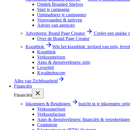
Ontdek Branded Shelves
Start je campagne
Optimaliseer je campagnes
Voorwaarden & tarieven
Advies van agencies
Adverteren: Brand Page Creator
Creëer een unieke m
Over de Brand Page Creator
Koopblok
Win het koopblok: invloed van prijs, levert
Koopblok
Verkoopprijzen
Apps & dienstverleners: prijs
Levertijd
Kwaliteitsscore
Alles van
Zichtbaarheid
Financiën
Financiën
Inkomsten & Betalingen
Inzicht in je inkomsten: pri
Verkoopprijzen
Verkoopfactuur
Apps & dienstverleners: financiën & verzekeringe
Commissie
Klantcontact en (BTW-)facturen