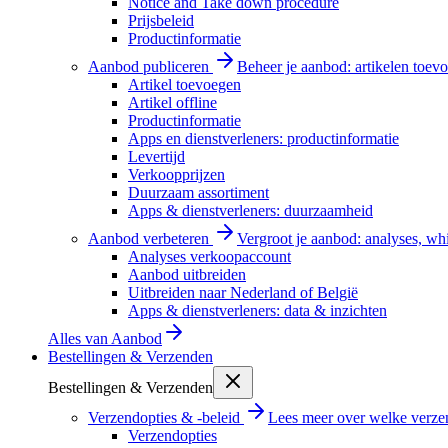
Notice and Take down procedure
Prijsbeleid
Productinformatie
Aanbod publiceren
Beheer je aanbod: artikelen toevo
Artikel toevoegen
Artikel offline
Productinformatie
Apps en dienstverleners: productinformatie
Levertijd
Verkoopprijzen
Duurzaam assortiment
Apps & dienstverleners: duurzaamheid
Aanbod verbeteren
Vergroot je aanbod: analyses, wh
Analyses verkoopaccount
Aanbod uitbreiden
Uitbreiden naar Nederland of België
Apps & dienstverleners: data & inzichten
Alles van
Aanbod
Bestellingen & Verzenden
Bestellingen & Verzenden
Verzendopties & -beleid
Lees meer over welke verzen
Verzendopties