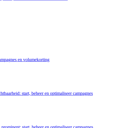
 campagnes en volumekorting
chtbaarheid: start, beheer en optimaliseer campagnes
prominent: start, beheer en optimaliseer campagnes