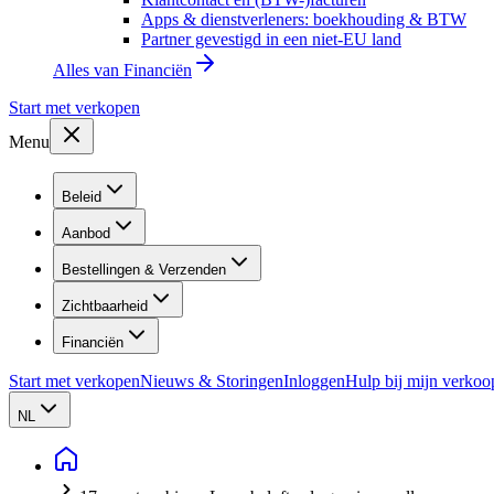
Apps & dienstverleners: boekhouding & BTW
Partner gevestigd in een niet-EU land
Alles van
Financiën
Start met verkopen
Menu
Beleid
Aanbod
Bestellingen & Verzenden
Zichtbaarheid
Financiën
Start met verkopen
Nieuws & Storingen
Inloggen
Hulp bij mijn verkoo
NL