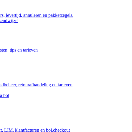
s, levertijd, annuleren en pakketzegels.
zendwijze'
ten, tips en tarieven
aadbeheer, retourafhandeling en tarieven
a bol
ct, LIM, klantfacturen en bol.checkout