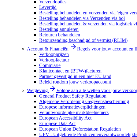
Verzendopties
Levertijd
Bestelling behandelen en verzenden via 'eigen ver
Bestelling behandelen via Verzenden via bol
Bestelling behandelen & verzenden via logistiek vi
Bestelling annuleren
Retouren behandelen
Retourzending beschadigd of vermist (RLIM)
Account & Financiën
Regels voor jouw account en f
Verkoopprijzen
Verkoopfactuur
Commissie
Klantcontact en (BTW-)facturen
Partner gevestigd in een niet-EU land
Beleid rondom jouw verkoopaccount
Wetgeving
Voldoe aan alle wetten voor jouw verkoo
General Product Safety Regulation
Algemene Verordening Gegevensbescherming
Europese informatieverplichtingen
Verantwoordelijke marktdeelnemers
European Accessibility Act
Europese Data Act
European Union Deforestation Regulation
UPV - Uitgebreide Producentenverantwoordelijkh