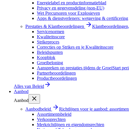
Energielabel en productinformatieblad
Privacy en gegevensdeling (non-EU)
Wet Precursoren voor Explosieven
Apps & dienstverleners: wetgeving & certificering
Prestaties & Klantbeoordelingen
Klantbeoordelingen, 
Servicenormen
Kwaliteitsscore
Strikeproces
Correcties op Strikes en je Kwaliteitsscore
Beleidspunten
Koopblok
Groeibeloning
Aanspreken op prestaties tijdens de GroeiStart per
Partnerbeoordelingen
Productbeoordelingen
Alles van
Beleid
Aanbod
Aanbod
Aanbodbeleid
Richtlijnen voor je aanbod: assortimen
Assortimentsbeleid
Verkooprechten
Merkrichtlijnen en eigendomsrechten