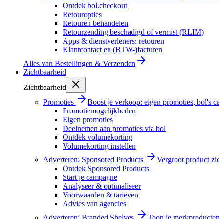
Ontdek bol.checkout
Retouropties
Retouren behandelen
Retourzending beschadigd of vermist (RLIM)
Apps & dienstverleners: retouren
Klantcontact en (BTW-)facturen
Alles van
Bestellingen & Verzenden
Zichtbaarheid
Zichtbaarheid
Promoties
Boost je verkoop: eigen promoties, bol's
Promotiemogelijkheden
Eigen promoties
Deelnemen aan promoties via bol
Ontdek volumekorting
Volumekorting instellen
Adverteren: Sponsored Products
Vergroot product zi
Ontdek Sponsored Products
Start je campagne
Analyseer & optimaliseer
Voorwaarden & tarieven
Advies van agencies
Adverteren: Branded Shelves
Toon je merkproducten 