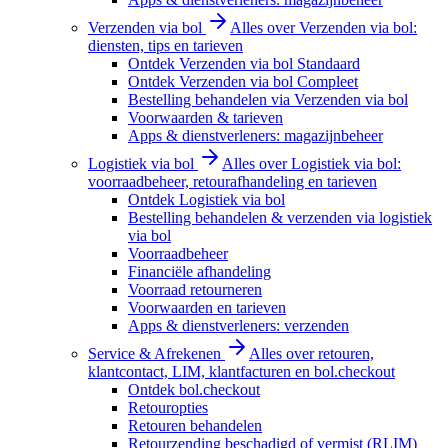
Verzenden via bol
Alles over Verzenden via bol:
diensten, tips en tarieven
Ontdek Verzenden via bol Standaard
Ontdek Verzenden via bol Compleet
Bestelling behandelen via Verzenden via bol
Voorwaarden & tarieven
Apps & dienstverleners: magazijnbeheer
Logistiek via bol
Alles over Logistiek via bol:
voorraadbeheer, retourafhandeling en tarieven
Ontdek Logistiek via bol
Bestelling behandelen & verzenden via logistiek
via bol
Voorraadbeheer
Financiële afhandeling
Voorraad retourneren
Voorwaarden en tarieven
Apps & dienstverleners: verzenden
Service & Afrekenen
Alles over retouren,
klantcontact, LIM, klantfacturen en bol.checkout
Ontdek bol.checkout
Retouropties
Retouren behandelen
Retourzending beschadigd of vermist (RLIM)