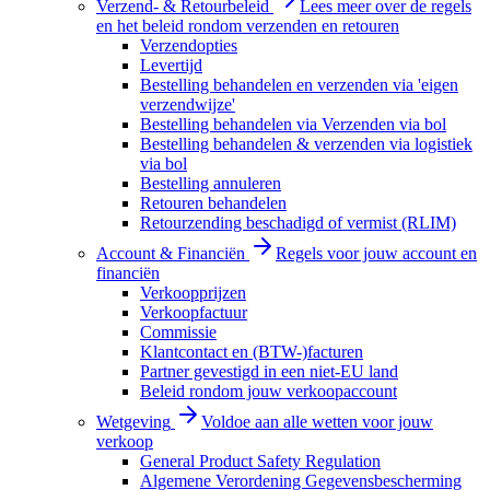
Verzend- & Retourbeleid
Lees meer over de regels
en het beleid rondom verzenden en retouren
Verzendopties
Levertijd
Bestelling behandelen en verzenden via 'eigen
verzendwijze'
Bestelling behandelen via Verzenden via bol
Bestelling behandelen & verzenden via logistiek
via bol
Bestelling annuleren
Retouren behandelen
Retourzending beschadigd of vermist (RLIM)
Account & Financiën
Regels voor jouw account en
financiën
Verkoopprijzen
Verkoopfactuur
Commissie
Klantcontact en (BTW-)facturen
Partner gevestigd in een niet-EU land
Beleid rondom jouw verkoopaccount
Wetgeving
Voldoe aan alle wetten voor jouw
verkoop
General Product Safety Regulation
Algemene Verordening Gegevensbescherming