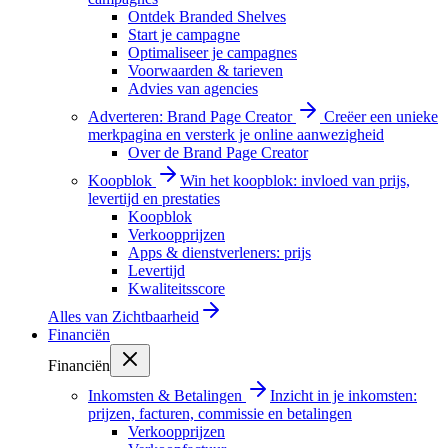
Ontdek Branded Shelves
Start je campagne
Optimaliseer je campagnes
Voorwaarden & tarieven
Advies van agencies
Adverteren: Brand Page Creator
Creëer een unieke
merkpagina en versterk je online aanwezigheid
Over de Brand Page Creator
Koopblok
Win het koopblok: invloed van prijs,
levertijd en prestaties
Koopblok
Verkoopprijzen
Apps & dienstverleners: prijs
Levertijd
Kwaliteitsscore
Alles van
Zichtbaarheid
Financiën
Financiën
Inkomsten & Betalingen
Inzicht in je inkomsten:
prijzen, facturen, commissie en betalingen
Verkoopprijzen