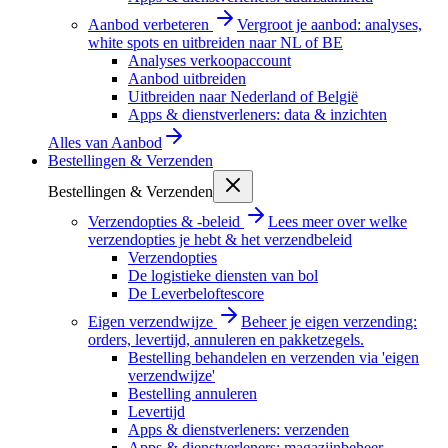
Aanbod verbeteren
Vergroot je aanbod: analyses,
white spots en uitbreiden naar NL of BE
Analyses verkoopaccount
Aanbod uitbreiden
Uitbreiden naar Nederland of België
Apps & dienstverleners: data & inzichten
Alles van
Aanbod
Bestellingen & Verzenden
Bestellingen & Verzenden
Verzendopties & -beleid
Lees meer over welke
verzendopties je hebt & het verzendbeleid
Verzendopties
De logistieke diensten van bol
De Leverbeloftescore
Eigen verzendwijze
Beheer je eigen verzending:
orders, levertijd, annuleren en pakketzegels.
Bestelling behandelen en verzenden via 'eigen
verzendwijze'
Bestelling annuleren
Levertijd
Apps & dienstverleners: verzenden
Apps & dienstverleners: magazijnbeheer