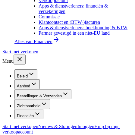
Verkoopfactuur
Apps & dienstverleners: financiën &
verzekeringen
Commissie
Klantcontact en (BTW-)facturen
Apps & dienstverleners: boekhouding & BTW
Partner gevestigd in een niet-EU land
Alles van
Financiën
Start met verkopen
Menu
Beleid
Aanbod
Bestellingen & Verzenden
Zichtbaarheid
Financiën
Start met verkopen
Nieuws & Storingen
Inloggen
Hulp bij mijn
verkoopaccount