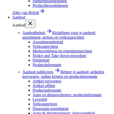
Partnerbeoordelingen
Productbeoordelingen
Alles van
Beleid
Aanbod
Aanbod
Aanbodbeleid
Richtlijnen voor je aanbod:
assortiment, prijzen en verkooprechten
Assortimentsbeleid
Verkooprechten
Merkrichtlijnen en eigendomsrechten
Notice and Take down procedure
Prijsbeleid
Productinformatie
Aanbod publiceren
Beheer je aanbod: artikelen
toevoegen, online krijgen en productinformatie
Artikel toevoegen
Artikel offline
Productinformatie
Apps en dienstverleners: productinformatie
Levertijd
Verkoopprijzen
Duurzaam assortiment
Apps & dienstverleners: duurzaamheid