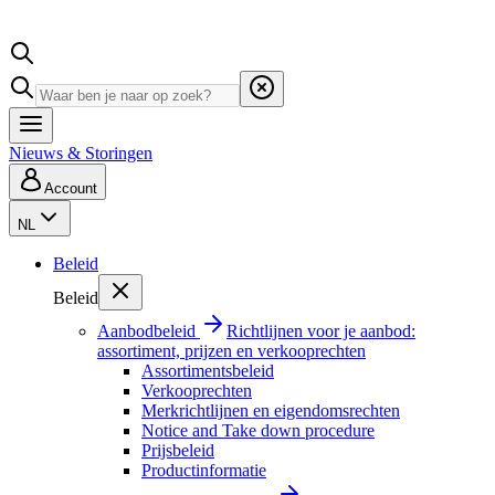
Nieuws & Storingen
Account
NL
Beleid
Beleid
Aanbodbeleid
Richtlijnen voor je aanbod:
assortiment, prijzen en verkooprechten
Assortimentsbeleid
Verkooprechten
Merkrichtlijnen en eigendomsrechten
Notice and Take down procedure
Prijsbeleid
Productinformatie