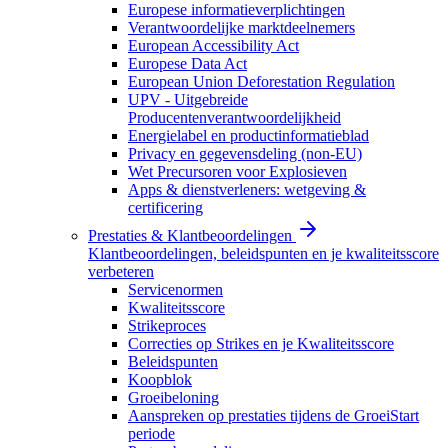
Europese informatieverplichtingen
Verantwoordelijke marktdeelnemers
European Accessibility Act
Europese Data Act
European Union Deforestation Regulation
UPV - Uitgebreide
Producentenverantwoordelijkheid
Energielabel en productinformatieblad
Privacy en gegevensdeling (non-EU)
Wet Precursoren voor Explosieven
Apps & dienstverleners: wetgeving &
certificering
Prestaties & Klantbeoordelingen
Klantbeoordelingen, beleidspunten en je kwaliteitsscore
verbeteren
Servicenormen
Kwaliteitsscore
Strikeproces
Correcties op Strikes en je Kwaliteitsscore
Beleidspunten
Koopblok
Groeibeloning
Aanspreken op prestaties tijdens de GroeiStart
periode