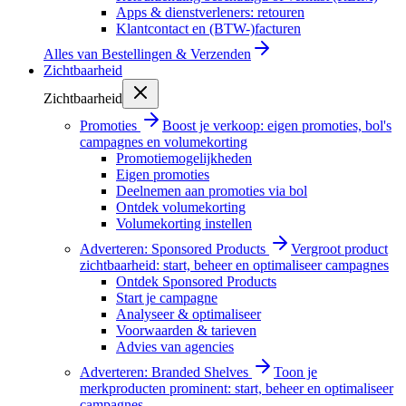
Apps & dienstverleners: retouren
Klantcontact en (BTW-)facturen
Alles van
Bestellingen & Verzenden
Zichtbaarheid
Zichtbaarheid
Promoties
Boost je verkoop: eigen promoties, bol's
campagnes en volumekorting
Promotiemogelijkheden
Eigen promoties
Deelnemen aan promoties via bol
Ontdek volumekorting
Volumekorting instellen
Adverteren: Sponsored Products
Vergroot product
zichtbaarheid: start, beheer en optimaliseer campagnes
Ontdek Sponsored Products
Start je campagne
Analyseer & optimaliseer
Voorwaarden & tarieven
Advies van agencies
Adverteren: Branded Shelves
Toon je
merkproducten prominent: start, beheer en optimaliseer
campagnes