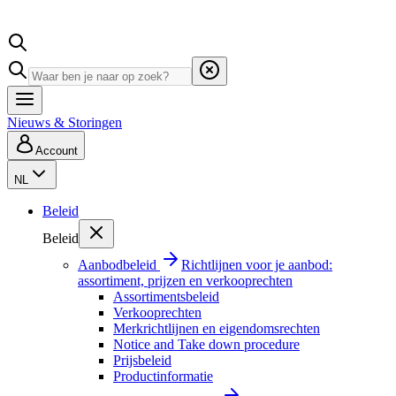
Nieuws & Storingen
Account
NL
Beleid
Beleid
Aanbodbeleid
Richtlijnen voor je aanbod:
assortiment, prijzen en verkooprechten
Assortimentsbeleid
Verkooprechten
Merkrichtlijnen en eigendomsrechten
Notice and Take down procedure
Prijsbeleid
Productinformatie