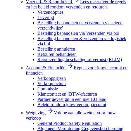
Verzend- & Retourbeleid
Lees meer over de regels
en het beleid rondom verzenden en retouren
Verzendopties
Levertijd
Bestelling behandelen en verzenden via 'eigen
verzendwijze'
Bestelling behandelen via Verzenden via bol
Bestelling behandelen & verzenden via logistiek
via bol
Bestelling annuleren
Retouren behandelen
Retourzending beschadigd of vermist (RLIM)
Account & Financiën
Regels voor jouw account en
financiën
Verkoopprijzen
Verkoopfactuur
Commissie
Klantcontact en (BTW-)facturen
Partner gevestigd in een niet-EU land
Beleid rondom jouw verkoopaccount
Wetgeving
Voldoe aan alle wetten voor jouw
verkoop
General Product Safety Regulation
Algemene Verordening Gegevensbescherming