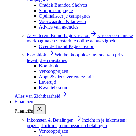
Ontdek Branded Shelves
Start je campagne
Optimaliseer je campagnes
Voorwaarden & tarieven
Advies van agencies
Adverteren: Brand Page Creator
Creëer een unieke
merkpagina en versterk je online aanwezigheid
Over de Brand Page Creator
Koopblok
Win het koopblok: invloed van prijs,
levertijd en prestaties
Koopblok
Verkoopprijzen
Apps & dienstverleners: prijs
Levertijd
Kwaliteitsscore
Alles van
Zichtbaarheid
Financiën
Financiën
Inkomsten & Betalingen
Inzicht in je inkomsten:
prijzen, facturen, commissie en betalingen
Verkoopprijzen