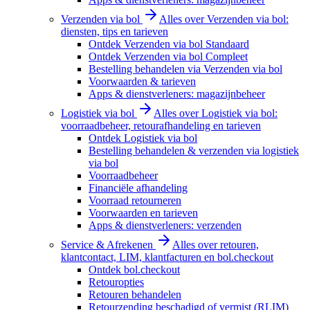
Verzenden via bol
Alles over Verzenden via bol:
diensten, tips en tarieven
Ontdek Verzenden via bol Standaard
Ontdek Verzenden via bol Compleet
Bestelling behandelen via Verzenden via bol
Voorwaarden & tarieven
Apps & dienstverleners: magazijnbeheer
Logistiek via bol
Alles over Logistiek via bol:
voorraadbeheer, retourafhandeling en tarieven
Ontdek Logistiek via bol
Bestelling behandelen & verzenden via logistiek
via bol
Voorraadbeheer
Financiële afhandeling
Voorraad retourneren
Voorwaarden en tarieven
Apps & dienstverleners: verzenden
Service & Afrekenen
Alles over retouren,
klantcontact, LIM, klantfacturen en bol.checkout
Ontdek bol.checkout
Retouropties
Retouren behandelen
Retourzending beschadigd of vermist (RLIM)