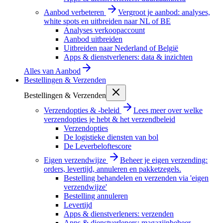
Aanbod verbeteren
Vergroot je aanbod: analyses,
white spots en uitbreiden naar NL of BE
Analyses verkoopaccount
Aanbod uitbreiden
Uitbreiden naar Nederland of België
Apps & dienstverleners: data & inzichten
Alles van
Aanbod
Bestellingen & Verzenden
Bestellingen & Verzenden
Verzendopties & -beleid
Lees meer over welke
verzendopties je hebt & het verzendbeleid
Verzendopties
De logistieke diensten van bol
De Leverbeloftescore
Eigen verzendwijze
Beheer je eigen verzending:
orders, levertijd, annuleren en pakketzegels.
Bestelling behandelen en verzenden via 'eigen
verzendwijze'
Bestelling annuleren
Levertijd
Apps & dienstverleners: verzenden
Apps & dienstverleners: magazijnbeheer