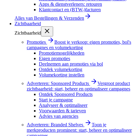
Apps & dienstverleners: retouren
Klantcontact en (BTW-)facturen
Alles van
Bestellingen & Verzenden
Zichtbaarheid
Zichtbaarheid
Promoties
Boost je verkoop: eigen promoties, bol's
campagnes en volumekorting
Promotiemogelijkheden
Eigen promoties
Deelnemen aan promoties via bol
Ontdek volumekorting
Volumekorting instellen
Adverteren: Sponsored Products
Vergroot product
zichtbaarheid: start, beheer en optimaliseer campagnes
Ontdek Sponsored Products
Start je campagne
Analyseer & optimaliseer
Voorwaarden & tarieven
Advies van agencies
Adverteren: Branded Shelves
Toon je
merkproducten prominent: start, beheer en optimaliseer
campagnes