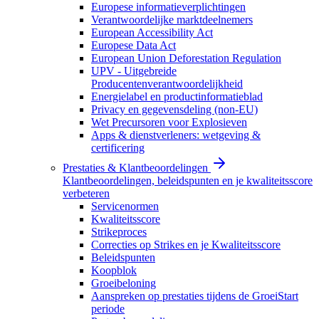
Europese informatieverplichtingen
Verantwoordelijke marktdeelnemers
European Accessibility Act
Europese Data Act
European Union Deforestation Regulation
UPV - Uitgebreide
Producentenverantwoordelijkheid
Energielabel en productinformatieblad
Privacy en gegevensdeling (non-EU)
Wet Precursoren voor Explosieven
Apps & dienstverleners: wetgeving &
certificering
Prestaties & Klantbeoordelingen
Klantbeoordelingen, beleidspunten en je kwaliteitsscore
verbeteren
Servicenormen
Kwaliteitsscore
Strikeproces
Correcties op Strikes en je Kwaliteitsscore
Beleidspunten
Koopblok
Groeibeloning
Aanspreken op prestaties tijdens de GroeiStart
periode