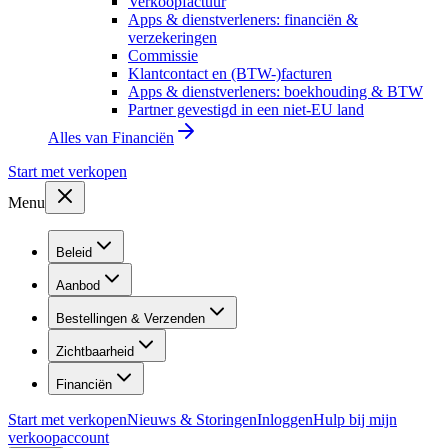
Verkoopfactuur
Apps & dienstverleners: financiën &
verzekeringen
Commissie
Klantcontact en (BTW-)facturen
Apps & dienstverleners: boekhouding & BTW
Partner gevestigd in een niet-EU land
Alles van
Financiën
Start met verkopen
Menu
Beleid
Aanbod
Bestellingen & Verzenden
Zichtbaarheid
Financiën
Start met verkopen
Nieuws & Storingen
Inloggen
Hulp bij mijn
verkoopaccount