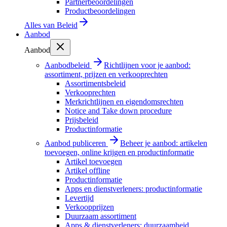
Partnerbeoordelingen
Productbeoordelingen
Alles van
Beleid
Aanbod
Aanbod
Aanbodbeleid
Richtlijnen voor je aanbod:
assortiment, prijzen en verkooprechten
Assortimentsbeleid
Verkooprechten
Merkrichtlijnen en eigendomsrechten
Notice and Take down procedure
Prijsbeleid
Productinformatie
Aanbod publiceren
Beheer je aanbod: artikelen
toevoegen, online krijgen en productinformatie
Artikel toevoegen
Artikel offline
Productinformatie
Apps en dienstverleners: productinformatie
Levertijd
Verkoopprijzen
Duurzaam assortiment
Apps & dienstverleners: duurzaamheid