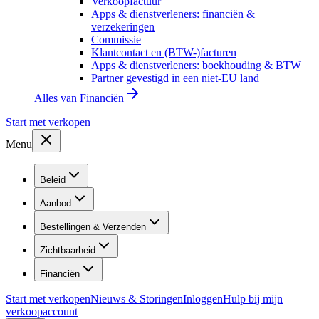
Verkoopfactuur
Apps & dienstverleners: financiën &
verzekeringen
Commissie
Klantcontact en (BTW-)facturen
Apps & dienstverleners: boekhouding & BTW
Partner gevestigd in een niet-EU land
Alles van
Financiën
Start met verkopen
Menu
Beleid
Aanbod
Bestellingen & Verzenden
Zichtbaarheid
Financiën
Start met verkopen
Nieuws & Storingen
Inloggen
Hulp bij mijn
verkoopaccount