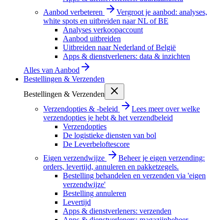
Aanbod verbeteren
Vergroot je aanbod: analyses,
white spots en uitbreiden naar NL of BE
Analyses verkoopaccount
Aanbod uitbreiden
Uitbreiden naar Nederland of België
Apps & dienstverleners: data & inzichten
Alles van
Aanbod
Bestellingen & Verzenden
Bestellingen & Verzenden
Verzendopties & -beleid
Lees meer over welke
verzendopties je hebt & het verzendbeleid
Verzendopties
De logistieke diensten van bol
De Leverbeloftescore
Eigen verzendwijze
Beheer je eigen verzending:
orders, levertijd, annuleren en pakketzegels.
Bestelling behandelen en verzenden via 'eigen
verzendwijze'
Bestelling annuleren
Levertijd
Apps & dienstverleners: verzenden
Apps & dienstverleners: magazijnbeheer