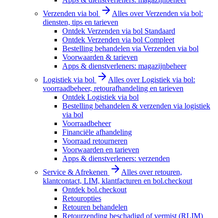
Verzenden via bol
Alles over Verzenden via bol:
diensten, tips en tarieven
Ontdek Verzenden via bol Standaard
Ontdek Verzenden via bol Compleet
Bestelling behandelen via Verzenden via bol
Voorwaarden & tarieven
Apps & dienstverleners: magazijnbeheer
Logistiek via bol
Alles over Logistiek via bol:
voorraadbeheer, retourafhandeling en tarieven
Ontdek Logistiek via bol
Bestelling behandelen & verzenden via logistiek
via bol
Voorraadbeheer
Financiële afhandeling
Voorraad retourneren
Voorwaarden en tarieven
Apps & dienstverleners: verzenden
Service & Afrekenen
Alles over retouren,
klantcontact, LIM, klantfacturen en bol.checkout
Ontdek bol.checkout
Retouropties
Retouren behandelen
Retourzending beschadigd of vermist (RLIM)