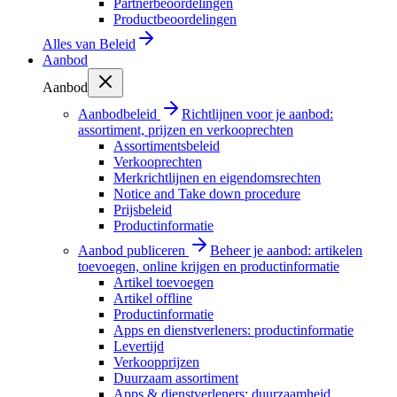
Partnerbeoordelingen
Productbeoordelingen
Alles van
Beleid
Aanbod
Aanbod
Aanbodbeleid
Richtlijnen voor je aanbod:
assortiment, prijzen en verkooprechten
Assortimentsbeleid
Verkooprechten
Merkrichtlijnen en eigendomsrechten
Notice and Take down procedure
Prijsbeleid
Productinformatie
Aanbod publiceren
Beheer je aanbod: artikelen
toevoegen, online krijgen en productinformatie
Artikel toevoegen
Artikel offline
Productinformatie
Apps en dienstverleners: productinformatie
Levertijd
Verkoopprijzen
Duurzaam assortiment
Apps & dienstverleners: duurzaamheid