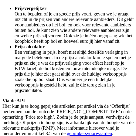
Prijsvergelijker
Om te bepalen of je en goede prijs voert, geven we je graag
inzicht in de prijzen van andere relevante aanbieders. Dit geldt
voor aanbieders op het bol, en ook voor relevante aanbieders
buiten bol. Je kunt zien wie andere relevante aanbieders zijn
en welke prijs zij voeren. Ook zie je in één oogopslag wie het
koopblok heeft op bol en hoeveel euro jij hier vanaf zit.
Prijscalculator
Een verlaging in prijs, hoeft niet altijd dezelfde verlaging in
marge te betekenen. In de prijscalculator kun je spelen met je
prijs en zie je wat de prijsverlaging voor effect heeft op je
BTW tarief, de bol kosten en jouw uiteindelijke marge. De
prijs die je hier ziet gaat altijd over de huidige verkoopprijs
zoals die op bol staat. Dus wanneer je een tijdelijke
verkoopprijs ingesteld hebt, zul je die terug zien in je
prijscalculator.
Via de API
Hier kun je te hoog geprijsde artikelen per artikel via de ‘Offerlijst’
herkennen aan de foutcode ‘PRICE_NOT_COMPETITIVE’ en de
opmerking ‘Price too high’. Zodra je de prijs aanpast, verdwijnt de
melding. Of prijzen te hoog zijn, is afhankelijk van de hoogte van de
relevante marktprijs (RMP). Meer informatie hierover vind je
hieronder en in artikel 3.5 van de
gebruikersvoorwaarden
.