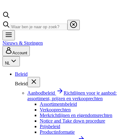
Nieuws & Storingen
Account
NL
Beleid
Beleid
Aanbodbeleid
Richtlijnen voor je aanbod:
assortiment, prijzen en verkooprechten
Assortimentsbeleid
Verkooprechten
Merkrichtlijnen en eigendomsrechten
Notice and Take down procedure
Prijsbeleid
Productinformatie