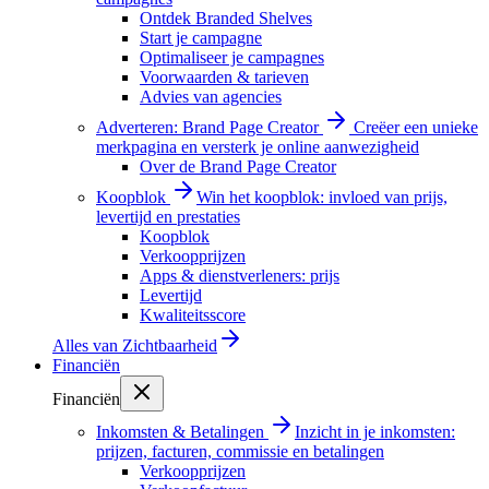
Ontdek Branded Shelves
Start je campagne
Optimaliseer je campagnes
Voorwaarden & tarieven
Advies van agencies
Adverteren: Brand Page Creator
Creëer een unieke
merkpagina en versterk je online aanwezigheid
Over de Brand Page Creator
Koopblok
Win het koopblok: invloed van prijs,
levertijd en prestaties
Koopblok
Verkoopprijzen
Apps & dienstverleners: prijs
Levertijd
Kwaliteitsscore
Alles van
Zichtbaarheid
Financiën
Financiën
Inkomsten & Betalingen
Inzicht in je inkomsten:
prijzen, facturen, commissie en betalingen
Verkoopprijzen