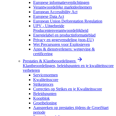
Europese informatieverplichtingen
Verantwoordelijke marktdeelnemers
European Accessibility Act
Europese Data Act
European Union Deforestation Regulation
UPV - Uitgebreide
Producentenverantwoordelijkheid
Energielabel en productinformatieblad
Privacy en gegevensdeling (non-EU)
Wet Precursoren voor Explosieven
Apps & dienstverleners: wetgeving &
certificering
Prestaties & Klantbeoordelingen
Klantbeoordelingen, beleidspunten en je kwaliteitsscore
verbeteren
Servicenormen
Kwaliteitsscore
Strikeproces
Correcties op Strikes en je Kwaliteitsscore
Beleidspunten
Koopblok
Groeibeloning
Aanspreken op prestaties tijdens de GroeiStart
periode