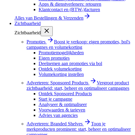
Apps & dienstverleners: retouren
Klantcontact en (BTW-)facturen
Alles van
Bestellingen & Verzenden
Zichtbaarheid
Zichtbaarheid
Promoties
Boost je verkoop: eigen promoties, bol's
campagnes en volumekorting
Promotiemogelijkheden
Eigen promoties
Deelnemen aan promoties via bol
Ontdek volumekorting
Volumekorting instellen
Adverteren: Sponsored Products
Vergroot product
zichtbaarheid: start, beheer en optimaliseer campagnes
Ontdek Sponsored Products
Start je campagne
Analyseer & optimaliseer
Voorwaarden & tarieven
Advies van agencies
Adverteren: Branded Shelves
Toon je
merkproducten prominent: start, beheer en optimaliseer
campagnes