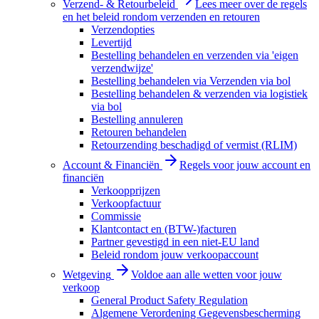
Verzend- & Retourbeleid
Lees meer over de regels
en het beleid rondom verzenden en retouren
Verzendopties
Levertijd
Bestelling behandelen en verzenden via 'eigen
verzendwijze'
Bestelling behandelen via Verzenden via bol
Bestelling behandelen & verzenden via logistiek
via bol
Bestelling annuleren
Retouren behandelen
Retourzending beschadigd of vermist (RLIM)
Account & Financiën
Regels voor jouw account en
financiën
Verkoopprijzen
Verkoopfactuur
Commissie
Klantcontact en (BTW-)facturen
Partner gevestigd in een niet-EU land
Beleid rondom jouw verkoopaccount
Wetgeving
Voldoe aan alle wetten voor jouw
verkoop
General Product Safety Regulation
Algemene Verordening Gegevensbescherming