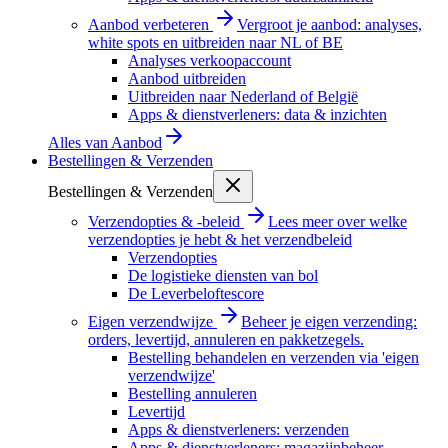
Aanbod verbeteren
Vergroot je aanbod: analyses,
white spots en uitbreiden naar NL of BE
Analyses verkoopaccount
Aanbod uitbreiden
Uitbreiden naar Nederland of België
Apps & dienstverleners: data & inzichten
Alles van
Aanbod
Bestellingen & Verzenden
Bestellingen & Verzenden
Verzendopties & -beleid
Lees meer over welke
verzendopties je hebt & het verzendbeleid
Verzendopties
De logistieke diensten van bol
De Leverbeloftescore
Eigen verzendwijze
Beheer je eigen verzending:
orders, levertijd, annuleren en pakketzegels.
Bestelling behandelen en verzenden via 'eigen
verzendwijze'
Bestelling annuleren
Levertijd
Apps & dienstverleners: verzenden
Apps & dienstverleners: magazijnbeheer