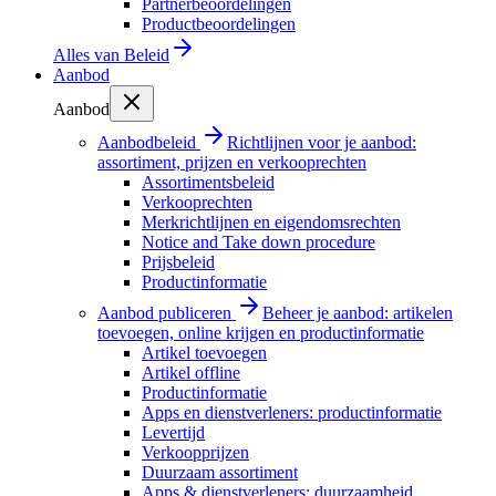
Partnerbeoordelingen
Productbeoordelingen
Alles van
Beleid
Aanbod
Aanbod
Aanbodbeleid
Richtlijnen voor je aanbod:
assortiment, prijzen en verkooprechten
Assortimentsbeleid
Verkooprechten
Merkrichtlijnen en eigendomsrechten
Notice and Take down procedure
Prijsbeleid
Productinformatie
Aanbod publiceren
Beheer je aanbod: artikelen
toevoegen, online krijgen en productinformatie
Artikel toevoegen
Artikel offline
Productinformatie
Apps en dienstverleners: productinformatie
Levertijd
Verkoopprijzen
Duurzaam assortiment
Apps & dienstverleners: duurzaamheid