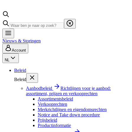
Nieuws & Storingen
Account
NL
Beleid
Beleid
Aanbodbeleid
Richtlijnen voor je aanbod:
assortiment, prijzen en verkooprechten
Assortimentsbeleid
Verkooprechten
Merkrichtlijnen en eigendomsrechten
Notice and Take down procedure
Prijsbeleid
Productinformatie