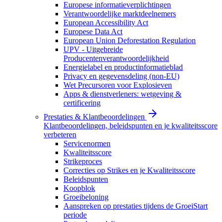
Europese informatieverplichtingen
Verantwoordelijke marktdeelnemers
European Accessibility Act
Europese Data Act
European Union Deforestation Regulation
UPV - Uitgebreide
Producentenverantwoordelijkheid
Energielabel en productinformatieblad
Privacy en gegevensdeling (non-EU)
Wet Precursoren voor Explosieven
Apps & dienstverleners: wetgeving &
certificering
Prestaties & Klantbeoordelingen
Klantbeoordelingen, beleidspunten en je kwaliteitsscore
verbeteren
Servicenormen
Kwaliteitsscore
Strikeproces
Correcties op Strikes en je Kwaliteitsscore
Beleidspunten
Koopblok
Groeibeloning
Aanspreken op prestaties tijdens de GroeiStart
periode