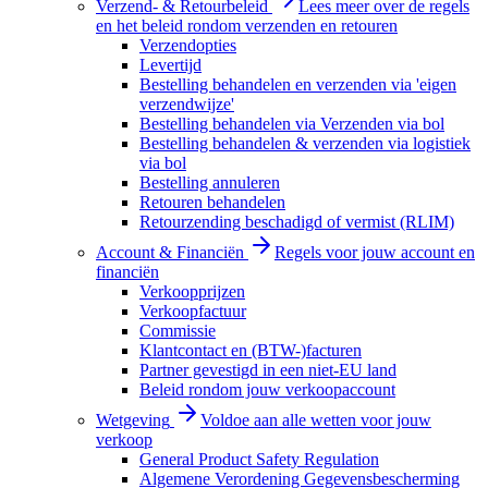
Verzend- & Retourbeleid
Lees meer over de regels
en het beleid rondom verzenden en retouren
Verzendopties
Levertijd
Bestelling behandelen en verzenden via 'eigen
verzendwijze'
Bestelling behandelen via Verzenden via bol
Bestelling behandelen & verzenden via logistiek
via bol
Bestelling annuleren
Retouren behandelen
Retourzending beschadigd of vermist (RLIM)
Account & Financiën
Regels voor jouw account en
financiën
Verkoopprijzen
Verkoopfactuur
Commissie
Klantcontact en (BTW-)facturen
Partner gevestigd in een niet-EU land
Beleid rondom jouw verkoopaccount
Wetgeving
Voldoe aan alle wetten voor jouw
verkoop
General Product Safety Regulation
Algemene Verordening Gegevensbescherming