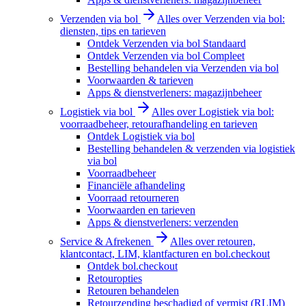
Verzenden via bol
Alles over Verzenden via bol:
diensten, tips en tarieven
Ontdek Verzenden via bol Standaard
Ontdek Verzenden via bol Compleet
Bestelling behandelen via Verzenden via bol
Voorwaarden & tarieven
Apps & dienstverleners: magazijnbeheer
Logistiek via bol
Alles over Logistiek via bol:
voorraadbeheer, retourafhandeling en tarieven
Ontdek Logistiek via bol
Bestelling behandelen & verzenden via logistiek
via bol
Voorraadbeheer
Financiële afhandeling
Voorraad retourneren
Voorwaarden en tarieven
Apps & dienstverleners: verzenden
Service & Afrekenen
Alles over retouren,
klantcontact, LIM, klantfacturen en bol.checkout
Ontdek bol.checkout
Retouropties
Retouren behandelen
Retourzending beschadigd of vermist (RLIM)