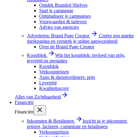
Ontdek Branded Shelves
Start je campagne
Optimaliseer je campagnes
Voorwaarden & tarieven
Advies van agencies
Adverteren: Brand Page Creator
Creëer een unieke
merkpagina en versterk je online aanwezigheid
Over de Brand Page Creator
Koopblok
Win het koopblok: invloed van prijs,
levertijd en prestaties
Koopblok
Verkoopprijzen
Apps & dienstverleners: prijs
Levertijd
Kwaliteitsscore
Alles van
Zichtbaarheid
Financiën
Financiën
Inkomsten & Betalingen
Inzicht in je inkomsten:
prijzen, facturen, commissie en betalingen
Verkoopprijzen