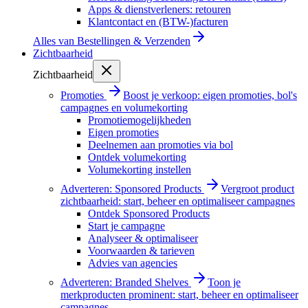
Apps & dienstverleners: retouren
Klantcontact en (BTW-)facturen
Alles van
Bestellingen & Verzenden
Zichtbaarheid
Zichtbaarheid
Promoties
Boost je verkoop: eigen promoties, bol's
campagnes en volumekorting
Promotiemogelijkheden
Eigen promoties
Deelnemen aan promoties via bol
Ontdek volumekorting
Volumekorting instellen
Adverteren: Sponsored Products
Vergroot product
zichtbaarheid: start, beheer en optimaliseer campagnes
Ontdek Sponsored Products
Start je campagne
Analyseer & optimaliseer
Voorwaarden & tarieven
Advies van agencies
Adverteren: Branded Shelves
Toon je
merkproducten prominent: start, beheer en optimaliseer
campagnes