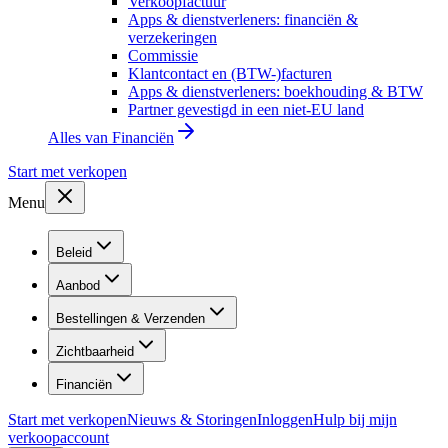
Verkoopfactuur
Apps & dienstverleners: financiën &
verzekeringen
Commissie
Klantcontact en (BTW-)facturen
Apps & dienstverleners: boekhouding & BTW
Partner gevestigd in een niet-EU land
Alles van
Financiën
Start met verkopen
Menu
Beleid
Aanbod
Bestellingen & Verzenden
Zichtbaarheid
Financiën
Start met verkopen
Nieuws & Storingen
Inloggen
Hulp bij mijn
verkoopaccount