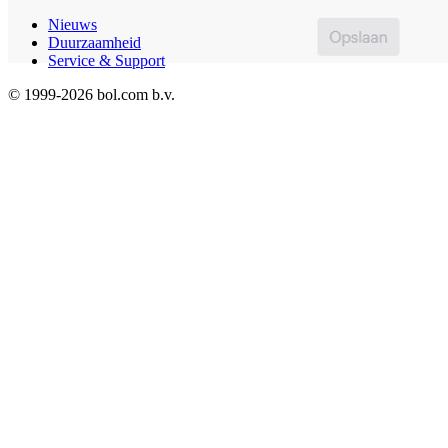
Nieuws
Duurzaamheid
Service & Support
© 1999-
2026
bol.com b.v.