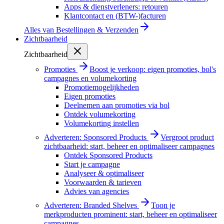
Apps & dienstverleners: retouren
Klantcontact en (BTW-)facturen
Alles van
Bestellingen & Verzenden
Zichtbaarheid
Zichtbaarheid
Promoties
Boost je verkoop: eigen promoties, bol's
campagnes en volumekorting
Promotiemogelijkheden
Eigen promoties
Deelnemen aan promoties via bol
Ontdek volumekorting
Volumekorting instellen
Adverteren: Sponsored Products
Vergroot product
zichtbaarheid: start, beheer en optimaliseer campagnes
Ontdek Sponsored Products
Start je campagne
Analyseer & optimaliseer
Voorwaarden & tarieven
Advies van agencies
Adverteren: Branded Shelves
Toon je
merkproducten prominent: start, beheer en optimaliseer
campagnes