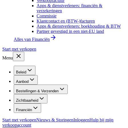
Verkoopfactuur
Apps & dienstverleners: financiën &
verzekeringen
Commissie
Klantcontact en (BTW-)facturen
Apps & dienstverleners: boekhouding & BTW
Partner gevestigd in een niet-EU land
Alles van
Financiën
Start met verkopen
Menu
Beleid
Aanbod
Bestellingen & Verzenden
Zichtbaarheid
Financiën
Start met verkopen
Nieuws & Storingen
Inloggen
Hulp bij mijn
verkoopaccount