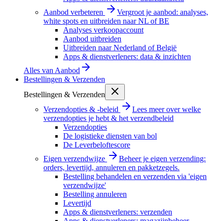
Aanbod verbeteren
Vergroot je aanbod: analyses,
white spots en uitbreiden naar NL of BE
Analyses verkoopaccount
Aanbod uitbreiden
Uitbreiden naar Nederland of België
Apps & dienstverleners: data & inzichten
Alles van
Aanbod
Bestellingen & Verzenden
Bestellingen & Verzenden
Verzendopties & -beleid
Lees meer over welke
verzendopties je hebt & het verzendbeleid
Verzendopties
De logistieke diensten van bol
De Leverbeloftescore
Eigen verzendwijze
Beheer je eigen verzending:
orders, levertijd, annuleren en pakketzegels.
Bestelling behandelen en verzenden via 'eigen
verzendwijze'
Bestelling annuleren
Levertijd
Apps & dienstverleners: verzenden
Apps & dienstverleners: magazijnbeheer