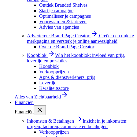
Ontdek Branded Shelves
Start je campagne
Optimaliseer je campagnes
Voorwaarden & tarieven
Advies van agencies
Adverteren: Brand Page Creator
Creëer een unieke
merkpagina en versterk je online aanwezigheid
Over de Brand Page Creator
Koopblok
Win het koopblok: invloed van prijs,
levertijd en prestaties
Koopblok
Verkoopprijzen
Apps & dienstverleners: prijs
Levertijd
Kwaliteitsscore
Alles van
Zichtbaarheid
Financiën
Financiën
Inkomsten & Betalingen
Inzicht in je inkomsten:
prijzen, facturen, commissie en betalingen
Verkoopprijzen