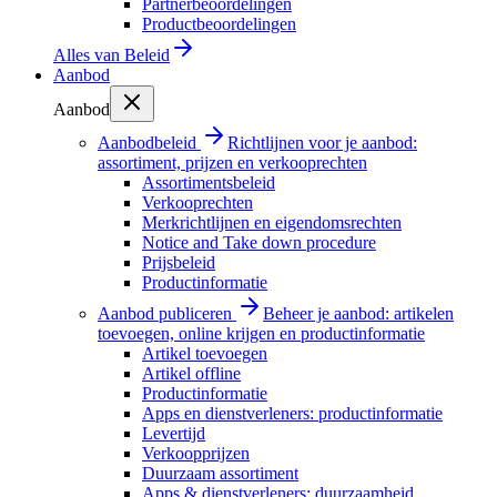
Partnerbeoordelingen
Productbeoordelingen
Alles van
Beleid
Aanbod
Aanbod
Aanbodbeleid
Richtlijnen voor je aanbod:
assortiment, prijzen en verkooprechten
Assortimentsbeleid
Verkooprechten
Merkrichtlijnen en eigendomsrechten
Notice and Take down procedure
Prijsbeleid
Productinformatie
Aanbod publiceren
Beheer je aanbod: artikelen
toevoegen, online krijgen en productinformatie
Artikel toevoegen
Artikel offline
Productinformatie
Apps en dienstverleners: productinformatie
Levertijd
Verkoopprijzen
Duurzaam assortiment
Apps & dienstverleners: duurzaamheid