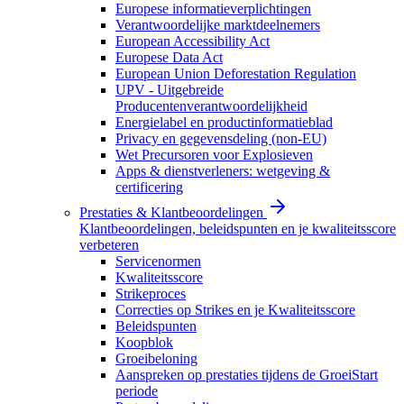
Europese informatieverplichtingen
Verantwoordelijke marktdeelnemers
European Accessibility Act
Europese Data Act
European Union Deforestation Regulation
UPV - Uitgebreide
Producentenverantwoordelijkheid
Energielabel en productinformatieblad
Privacy en gegevensdeling (non-EU)
Wet Precursoren voor Explosieven
Apps & dienstverleners: wetgeving &
certificering
Prestaties & Klantbeoordelingen
Klantbeoordelingen, beleidspunten en je kwaliteitsscore
verbeteren
Servicenormen
Kwaliteitsscore
Strikeproces
Correcties op Strikes en je Kwaliteitsscore
Beleidspunten
Koopblok
Groeibeloning
Aanspreken op prestaties tijdens de GroeiStart
periode