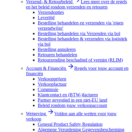
Verzend- & Retourbeleid
Lees meer over de regels
en het beleid rondom verzenden en retouren
Verzendopties
Levertijd
Bestelling behandelen en verzenden via 'eigen
verzendwijze'
Bestelling behandelen via Verzenden via bol
Bestelling behandelen & verzenden via logistiek
via bol
Bestelling annuleren
Retouren behandelen
Retourzending beschadigd of vermist (RLIM)
Account & Financiën
Regels voor jouw account en
financiën
Verkoopprijzen
Verkoopfactuur
Commissie
Klantcontact en (BTW-)facturen
Partner gevestigd in een niet-EU land
Beleid rondom jouw verkoopaccount
Wetgeving
Voldoe aan alle wetten voor jouw
verkoop
General Product Safety Regulation
Algemene Verordening Gegevensbescherming