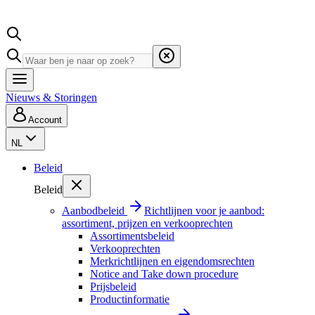
Nieuws & Storingen
Account
NL
Beleid
Beleid
Aanbodbeleid
Richtlijnen voor je aanbod:
assortiment, prijzen en verkooprechten
Assortimentsbeleid
Verkooprechten
Merkrichtlijnen en eigendomsrechten
Notice and Take down procedure
Prijsbeleid
Productinformatie