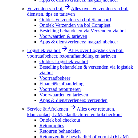
Verzenden via bol
Alles over Verzenden via bol:
diensten, tips en tarieven
Ontdek Verzenden via bol Standaard
Ontdek Verzenden via bol Compleet
Bestelling behandelen via Verzenden via bol
Voorwaarden & tarieven
Apps & dienstverleners: magazijnbeheer
Logistiek via bol
Alles over Logistiek via bol:
voorraadbeheer, retourafhandeling en tarieven
Ontdek Logistiek via bol
Bestelling behandelen & verzenden via logistiek
via bol
Voorraadbeheer
Financiële afhandeling
Voorraad retourneren
Voorwaarden en tarieven
Apps & dienstverleners: verzenden
Service & Afrekenen
Alles over retouren,
klantcontact, LIM, klantfacturen en bol.checkout
Ontdek bol.checkout
Retouropties
Retouren behandelen
Retourzending beschadigd of vermist (RLIM)