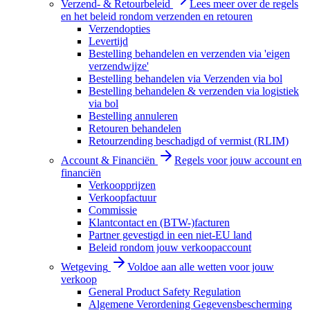
Verzend- & Retourbeleid
Lees meer over de regels
en het beleid rondom verzenden en retouren
Verzendopties
Levertijd
Bestelling behandelen en verzenden via 'eigen
verzendwijze'
Bestelling behandelen via Verzenden via bol
Bestelling behandelen & verzenden via logistiek
via bol
Bestelling annuleren
Retouren behandelen
Retourzending beschadigd of vermist (RLIM)
Account & Financiën
Regels voor jouw account en
financiën
Verkoopprijzen
Verkoopfactuur
Commissie
Klantcontact en (BTW-)facturen
Partner gevestigd in een niet-EU land
Beleid rondom jouw verkoopaccount
Wetgeving
Voldoe aan alle wetten voor jouw
verkoop
General Product Safety Regulation
Algemene Verordening Gegevensbescherming