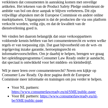
verkleinen dat consumenten in aanraking komen met onveilige
artikelen. Het tekenen van de Product Safety Pledge ondersteunt de
ambitie van bol om deze aanpak te blijven verbeteren
.
Dit zijn
vrijwillige afspraken met de Europese Commissie en andere online
marktplaatsen. Uitgangspunt is dat de producten die via ons platform
verkocht worden, veilig zijn, en dat de kwaliteit van de
dienstverlening goed is.
We vinden het daarom belangrijk dat onze verkooppartners
voldoende kennis hebben van het consumentenrecht en weten welke
regels er van toepassing zijn. Dat gaat bijvoorbeeld om de wet- en
regelgeving inzake garantie, herroepingsrecht en
informatievoorschriften. Om je daarbij te helpen, brengen we graag
het opleidingsprogramma Consumer Law Ready onder je aandacht,
dat speciaal is ontwikkeld voor het midden- en kleinbedrijf.
Wil je meer leren over consumentenrecht? Neem een kijkje op
Consumer Law Ready. Op deze pagina deelt de Europese
Commissie meer informatie en trainingen om jou verder te helpen.
Voor NL partners:
https://www.consumerlawready.eu/nl/SME/public-page
Voor BE partners:
https://www.consumerlawready.eu/nl-
be/SME/public-page