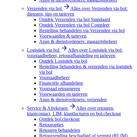
Verzenden via bol
Alles over Verzenden via bol:
diensten, tips en tarieven
Ontdek Verzenden via bol Standaard
Ontdek Verzenden via bol Compleet
Bestelling behandelen via Verzenden via bol
Voorwaarden & tarieven
Apps & dienstverleners: magazijnbeheer
Logistiek via bol
Alles over Logistiek via bol:
voorraadbeheer, retourafhandeling en tarieven
Ontdek Logistiek via bol
Bestelling behandelen & verzenden via logistiek
via bol
Voorraadbeheer
Financiële afhandeling
Voorraad retourneren
Voorwaarden en tarieven
Apps & dienstverleners: verzenden
Service & Afrekenen
Alles over retouren,
klantcontact, LIM, klantfacturen en bol.checkout
Ontdek bol.checkout
Retouropties
Retouren behandelen
Retourzending beschadigd of vermist (RLIM)