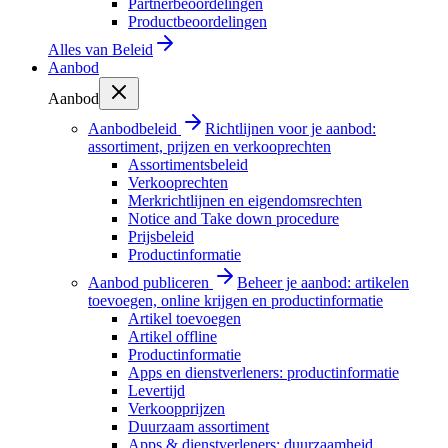
Partnerbeoordelingen
Productbeoordelingen
Alles van
Beleid
Aanbod
Aanbod
Aanbodbeleid
Richtlijnen voor je aanbod:
assortiment, prijzen en verkooprechten
Assortimentsbeleid
Verkooprechten
Merkrichtlijnen en eigendomsrechten
Notice and Take down procedure
Prijsbeleid
Productinformatie
Aanbod publiceren
Beheer je aanbod: artikelen
toevoegen, online krijgen en productinformatie
Artikel toevoegen
Artikel offline
Productinformatie
Apps en dienstverleners: productinformatie
Levertijd
Verkoopprijzen
Duurzaam assortiment
Apps & dienstverleners: duurzaamheid