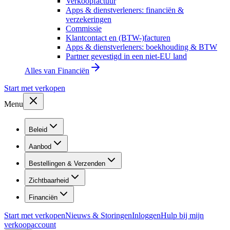
Verkoopfactuur
Apps & dienstverleners: financiën &
verzekeringen
Commissie
Klantcontact en (BTW-)facturen
Apps & dienstverleners: boekhouding & BTW
Partner gevestigd in een niet-EU land
Alles van
Financiën
Start met verkopen
Menu
Beleid
Aanbod
Bestellingen & Verzenden
Zichtbaarheid
Financiën
Start met verkopen
Nieuws & Storingen
Inloggen
Hulp bij mijn
verkoopaccount