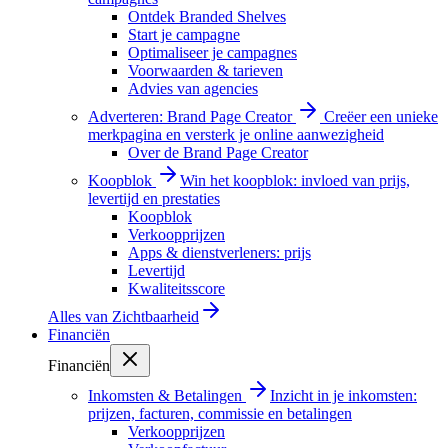
Ontdek Branded Shelves
Start je campagne
Optimaliseer je campagnes
Voorwaarden & tarieven
Advies van agencies
Adverteren: Brand Page Creator
Creëer een unieke
merkpagina en versterk je online aanwezigheid
Over de Brand Page Creator
Koopblok
Win het koopblok: invloed van prijs,
levertijd en prestaties
Koopblok
Verkoopprijzen
Apps & dienstverleners: prijs
Levertijd
Kwaliteitsscore
Alles van
Zichtbaarheid
Financiën
Financiën
Inkomsten & Betalingen
Inzicht in je inkomsten:
prijzen, facturen, commissie en betalingen
Verkoopprijzen