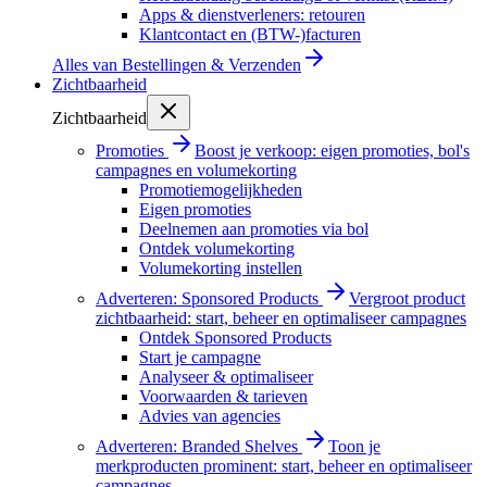
Apps & dienstverleners: retouren
Klantcontact en (BTW-)facturen
Alles van
Bestellingen & Verzenden
Zichtbaarheid
Zichtbaarheid
Promoties
Boost je verkoop: eigen promoties, bol's
campagnes en volumekorting
Promotiemogelijkheden
Eigen promoties
Deelnemen aan promoties via bol
Ontdek volumekorting
Volumekorting instellen
Adverteren: Sponsored Products
Vergroot product
zichtbaarheid: start, beheer en optimaliseer campagnes
Ontdek Sponsored Products
Start je campagne
Analyseer & optimaliseer
Voorwaarden & tarieven
Advies van agencies
Adverteren: Branded Shelves
Toon je
merkproducten prominent: start, beheer en optimaliseer
campagnes