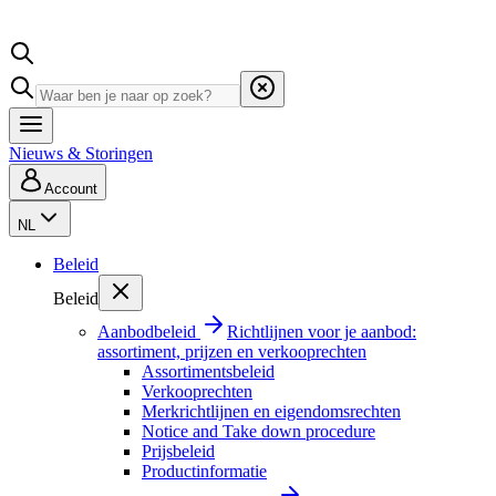
Nieuws & Storingen
Account
NL
Beleid
Beleid
Aanbodbeleid
Richtlijnen voor je aanbod:
assortiment, prijzen en verkooprechten
Assortimentsbeleid
Verkooprechten
Merkrichtlijnen en eigendomsrechten
Notice and Take down procedure
Prijsbeleid
Productinformatie