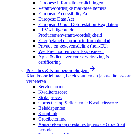
Europese informatieverplichtingen
Verantwoordelijke marktdeelnemers
European Accessibility Act
Europese Data Act
European Union Deforestation Regulation
UPV - Uitgebreide
Producentenverantwoordelijkheid
Energielabel en productinformatieblad
Privacy en gegevensdeling (non-EU)
Wet Precursoren voor Explosieven
Apps & dienstverleners: wetgeving &
certificering
Prestaties & Klantbeoordelingen
Klantbeoordelingen, beleidspunten en je kwaliteitsscore
verbeteren
Servicenormen
Kwaliteitsscore
Strikeproces
Correcties op Strikes en je Kwaliteitsscore
Beleidspunten
Koopblok
Groeibeloning
Aanspreken op prestaties tijdens de GroeiStart
periode