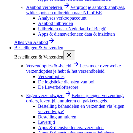
Aanbod verbeteren
Vergroot je aanbod: analyses,
white spots en uitbreiden naar NL of BE
Analyses verkoopaccount
Aanbod uitbreiden
Uitbreiden naar Nederland of België
Apps & dienstverleners: data & inzichten
Alles van
Aanbod
Bestellingen & Verzenden
Bestellingen & Verzenden
Verzendopties & -beleid
Lees meer over welke
verzendopties je hebt & het verzendbeleid
Verzendopties
De logistieke diensten van bol
De Leverbeloftescore
Eigen verzendwijze
Beheer je eigen verzending:
orders, levertijd, annuleren en pakketzegels.
Bestelling behandelen en verzenden via 'eigen
verzendwijze'
Bestelling annuleren
Levertijd
Apps & dienstverleners: verzenden
Apps & dienstverleners: magazijnbeheer