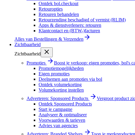
Ontdek bol.checkout
Retouropties
Retouren behandelen
Retourzending beschadigd of vermist (RLIM)
Apps & dienstverleners: retouren
Klantcontact en (BTW-)facturen
Alles van
Bestellingen & Verzenden
Zichtbaarheid
Zichtbaarheid
Promoties
Boost je verkoop: eigen promoties, bol's
Promotiemogelijkheden
Eigen promoties
Deelnemen aan promoties via bol
Ontdek volumekorting
Volumekorting instellen
Adverteren: Sponsored Products
Vergroot product zi
Ontdek Sponsored Products
Start je campagne
Analyseer & optimaliseer
Voorwaarden & tarieven
Advies van agencies
Adverteren: Branded Shelves
Toon je merkproducten 