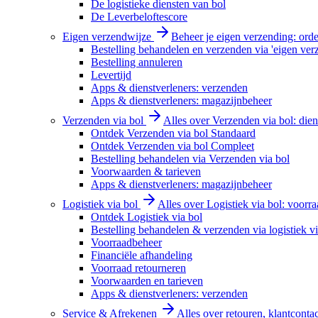
De logistieke diensten van bol
De Leverbeloftescore
Eigen verzendwijze
Beheer je eigen verzending: order
Bestelling behandelen en verzenden via 'eigen ver
Bestelling annuleren
Levertijd
Apps & dienstverleners: verzenden
Apps & dienstverleners: magazijnbeheer
Verzenden via bol
Alles over Verzenden via bol: diens
Ontdek Verzenden via bol Standaard
Ontdek Verzenden via bol Compleet
Bestelling behandelen via Verzenden via bol
Voorwaarden & tarieven
Apps & dienstverleners: magazijnbeheer
Logistiek via bol
Alles over Logistiek via bol: voorr
Ontdek Logistiek via bol
Bestelling behandelen & verzenden via logistiek vi
Voorraadbeheer
Financiële afhandeling
Voorraad retourneren
Voorwaarden en tarieven
Apps & dienstverleners: verzenden
Service & Afrekenen
Alles over retouren, klantconta