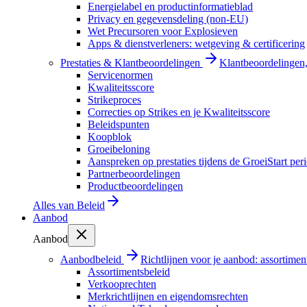
Energielabel en productinformatieblad
Privacy en gegevensdeling (non-EU)
Wet Precursoren voor Explosieven
Apps & dienstverleners: wetgeving & certificering
Prestaties & Klantbeoordelingen
Klantbeoordelingen, 
Servicenormen
Kwaliteitsscore
Strikeproces
Correcties op Strikes en je Kwaliteitsscore
Beleidspunten
Koopblok
Groeibeloning
Aanspreken op prestaties tijdens de GroeiStart per
Partnerbeoordelingen
Productbeoordelingen
Alles van
Beleid
Aanbod
Aanbod
Aanbodbeleid
Richtlijnen voor je aanbod: assortimen
Assortimentsbeleid
Verkooprechten
Merkrichtlijnen en eigendomsrechten