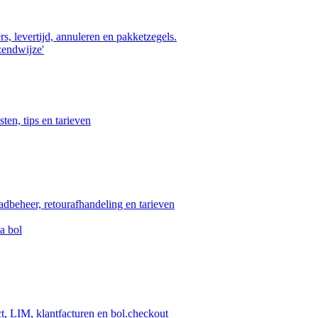
s, levertijd, annuleren en pakketzegels.
zendwijze'
ten, tips en tarieven
aadbeheer, retourafhandeling en tarieven
a bol
ct, LIM, klantfacturen en bol.checkout