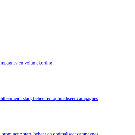
 campagnes en volumekorting
chtbaarheid: start, beheer en optimaliseer campagnes
prominent: start, beheer en optimaliseer campagnes