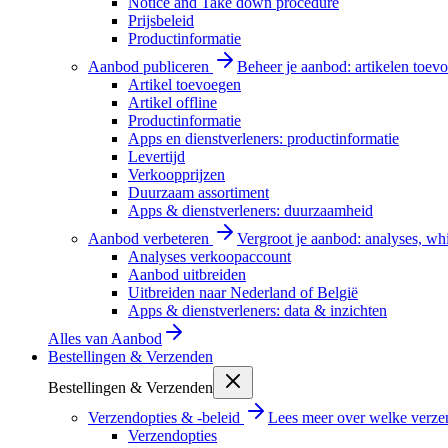
Notice and Take down procedure
Prijsbeleid
Productinformatie
Aanbod publiceren
Beheer je aanbod: artikelen toevo
Artikel toevoegen
Artikel offline
Productinformatie
Apps en dienstverleners: productinformatie
Levertijd
Verkoopprijzen
Duurzaam assortiment
Apps & dienstverleners: duurzaamheid
Aanbod verbeteren
Vergroot je aanbod: analyses, wh
Analyses verkoopaccount
Aanbod uitbreiden
Uitbreiden naar Nederland of België
Apps & dienstverleners: data & inzichten
Alles van
Aanbod
Bestellingen & Verzenden
Bestellingen & Verzenden
Verzendopties & -beleid
Lees meer over welke verzen
Verzendopties