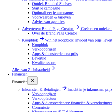
Ontdek Branded Shelves
Start je campagne
Optimaliseer je campagnes
Voorwaarden & tarieven
Advies van agencies
Adverteren: Brand Page Creator
Creëer een unieke m
Over de Brand Page Creator
Koopblok
Win het koopblok: invloed van prijs, levert
Koopblok
Verkoopprijzen
Apps & dienstverleners: prijs
Levertijd
Kwaliteitsscore
Alles van
Zichtbaarheid
Financiën
Financiën
Inkomsten & Betalingen
Inzicht in je inkomsten: pri
Verkoopprijzen
Verkoopfactuur
Apps & dienstverleners: financiën & verzekeringe
Commissie
Klantcontact en (BTW-)facturen