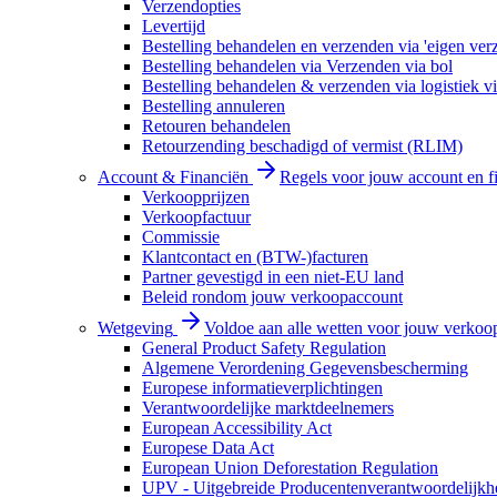
Verzendopties
Levertijd
Bestelling behandelen en verzenden via 'eigen ver
Bestelling behandelen via Verzenden via bol
Bestelling behandelen & verzenden via logistiek vi
Bestelling annuleren
Retouren behandelen
Retourzending beschadigd of vermist (RLIM)
Account & Financiën
Regels voor jouw account en f
Verkoopprijzen
Verkoopfactuur
Commissie
Klantcontact en (BTW-)facturen
Partner gevestigd in een niet-EU land
Beleid rondom jouw verkoopaccount
Wetgeving
Voldoe aan alle wetten voor jouw verkoo
General Product Safety Regulation
Algemene Verordening Gegevensbescherming
Europese informatieverplichtingen
Verantwoordelijke marktdeelnemers
European Accessibility Act
Europese Data Act
European Union Deforestation Regulation
UPV - Uitgebreide Producentenverantwoordelijkh