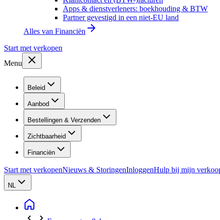
Apps & dienstverleners: boekhouding & BTW
Partner gevestigd in een niet-EU land
Alles van
Financiën
Start met verkopen
Menu
Beleid
Aanbod
Bestellingen & Verzenden
Zichtbaarheid
Financiën
Start met verkopen
Nieuws & Storingen
Inloggen
Hulp bij mijn verkoo
NL