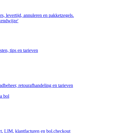
s, levertijd, annuleren en pakketzegels.
zendwijze'
ten, tips en tarieven
aadbeheer, retourafhandeling en tarieven
a bol
ct, LIM, klantfacturen en bol.checkout