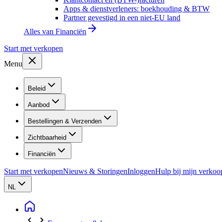
Apps & dienstverleners: boekhouding & BTW
Partner gevestigd in een niet-EU land
Alles van
Financiën
Start met verkopen
Menu
Beleid
Aanbod
Bestellingen & Verzenden
Zichtbaarheid
Financiën
Start met verkopen
Nieuws & Storingen
Inloggen
Hulp bij mijn verkoo
NL