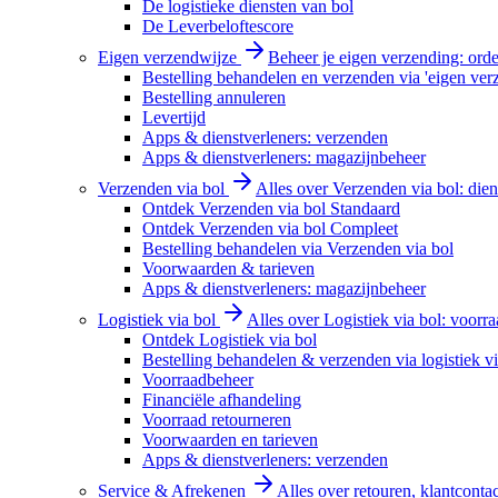
De logistieke diensten van bol
De Leverbeloftescore
Eigen verzendwijze
Beheer je eigen verzending: order
Bestelling behandelen en verzenden via 'eigen ver
Bestelling annuleren
Levertijd
Apps & dienstverleners: verzenden
Apps & dienstverleners: magazijnbeheer
Verzenden via bol
Alles over Verzenden via bol: diens
Ontdek Verzenden via bol Standaard
Ontdek Verzenden via bol Compleet
Bestelling behandelen via Verzenden via bol
Voorwaarden & tarieven
Apps & dienstverleners: magazijnbeheer
Logistiek via bol
Alles over Logistiek via bol: voorr
Ontdek Logistiek via bol
Bestelling behandelen & verzenden via logistiek vi
Voorraadbeheer
Financiële afhandeling
Voorraad retourneren
Voorwaarden en tarieven
Apps & dienstverleners: verzenden
Service & Afrekenen
Alles over retouren, klantconta