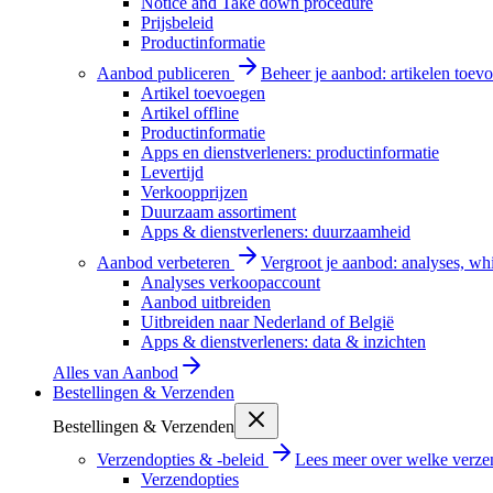
Notice and Take down procedure
Prijsbeleid
Productinformatie
Aanbod publiceren
Beheer je aanbod: artikelen toevo
Artikel toevoegen
Artikel offline
Productinformatie
Apps en dienstverleners: productinformatie
Levertijd
Verkoopprijzen
Duurzaam assortiment
Apps & dienstverleners: duurzaamheid
Aanbod verbeteren
Vergroot je aanbod: analyses, wh
Analyses verkoopaccount
Aanbod uitbreiden
Uitbreiden naar Nederland of België
Apps & dienstverleners: data & inzichten
Alles van
Aanbod
Bestellingen & Verzenden
Bestellingen & Verzenden
Verzendopties & -beleid
Lees meer over welke verzen
Verzendopties