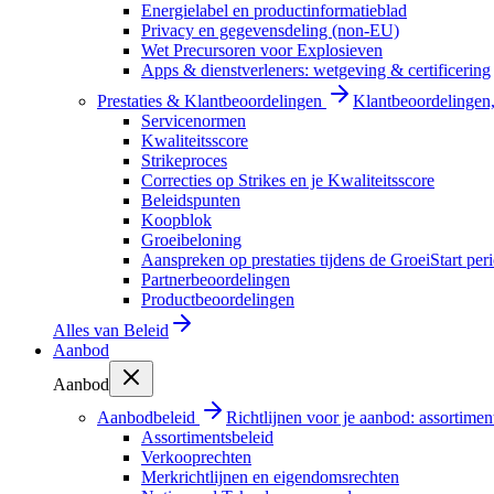
Energielabel en productinformatieblad
Privacy en gegevensdeling (non-EU)
Wet Precursoren voor Explosieven
Apps & dienstverleners: wetgeving & certificering
Prestaties & Klantbeoordelingen
Klantbeoordelingen, 
Servicenormen
Kwaliteitsscore
Strikeproces
Correcties op Strikes en je Kwaliteitsscore
Beleidspunten
Koopblok
Groeibeloning
Aanspreken op prestaties tijdens de GroeiStart per
Partnerbeoordelingen
Productbeoordelingen
Alles van
Beleid
Aanbod
Aanbod
Aanbodbeleid
Richtlijnen voor je aanbod: assortimen
Assortimentsbeleid
Verkooprechten
Merkrichtlijnen en eigendomsrechten