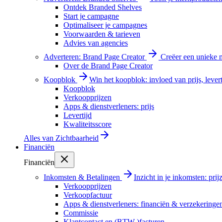
Ontdek Branded Shelves
Start je campagne
Optimaliseer je campagnes
Voorwaarden & tarieven
Advies van agencies
Adverteren: Brand Page Creator
Creëer een unieke m
Over de Brand Page Creator
Koopblok
Win het koopblok: invloed van prijs, levert
Koopblok
Verkoopprijzen
Apps & dienstverleners: prijs
Levertijd
Kwaliteitsscore
Alles van
Zichtbaarheid
Financiën
Financiën
Inkomsten & Betalingen
Inzicht in je inkomsten: pri
Verkoopprijzen
Verkoopfactuur
Apps & dienstverleners: financiën & verzekeringe
Commissie
Klantcontact en (BTW-)facturen