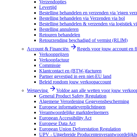
Verzendopties
Levertijd
Bestelling behandelen en verzenden via 'eigen ver
Bestelling behandelen via Verzenden via bol
Bestelling behandelen & verzenden via logistiek vi
Bestelling annuleren
Retouren behandelen
Retourzending beschadigd of vermist (RLIM)
Account & Financiën
Regels voor jouw account en f
Verkoopprijzen
Verkoopfactuur
Commissie
Klantcontact en (BTW-)facturen
Partner gevestigd in een niet-EU land
Beleid rondom jouw verkoopaccount
Wetgeving
Voldoe aan alle wetten voor jouw verkoo
General Product Safety Regulation
Algemene Verordening Gegevensbescherming
Europese informatieverplichtingen
Verantwoordelijke marktdeelnemers
European Accessibility Act
Europese Data Act
European Union Deforestation Regulation
UPV - Uitgebreide Producentenverantwoordelijkh