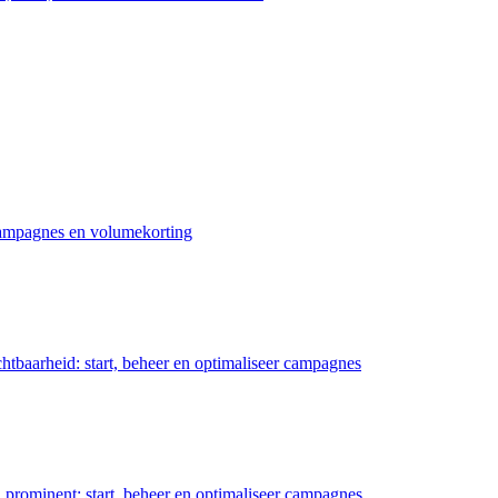
 campagnes en volumekorting
chtbaarheid: start, beheer en optimaliseer campagnes
prominent: start, beheer en optimaliseer campagnes