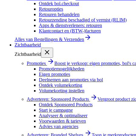
Ontdek bol.checkout
Retouropties
Retouren behandelen
Retourzending beschadigd of vermist (RLIM)
Apps & dienstverleners: retouren
Klantcontact en (BTW-)facturen
Alles van
Bestellingen & Verzenden
Zichtbaarheid
Zichtbaarheid
Promoties
Boost je verkoop: eigen promoties, bol's
Promotiemogelijkheden
Eigen promoties
Deelnemen aan promoties via bol
Ontdek volumekorting
Volumekorting instellen
Adverteren: Sponsored Products
Vergroot product zi
Ontdek Sponsored Products
Start je campagne
Analyseer & optimaliseer
Voorwaarden & tarieven
Advies van agencies
Adverteren: Branded Shelves
Toon je merkproducten 