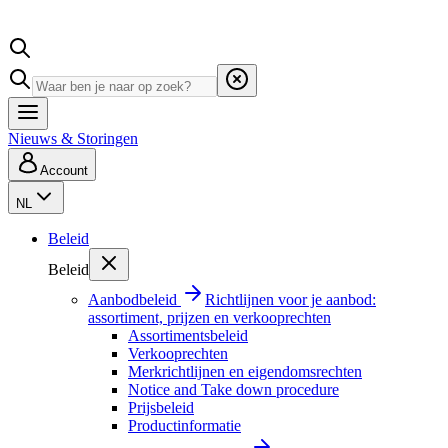
Nieuws & Storingen
Account
NL
Beleid
Beleid
Aanbodbeleid
Richtlijnen voor je aanbod:
assortiment, prijzen en verkooprechten
Assortimentsbeleid
Verkooprechten
Merkrichtlijnen en eigendomsrechten
Notice and Take down procedure
Prijsbeleid
Productinformatie