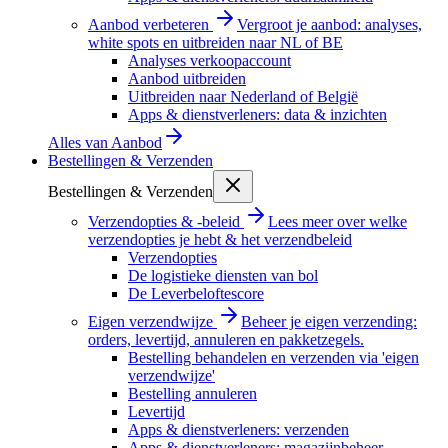
Aanbod verbeteren
Vergroot je aanbod: analyses,
white spots en uitbreiden naar NL of BE
Analyses verkoopaccount
Aanbod uitbreiden
Uitbreiden naar Nederland of België
Apps & dienstverleners: data & inzichten
Alles van
Aanbod
Bestellingen & Verzenden
Bestellingen & Verzenden
Verzendopties & -beleid
Lees meer over welke
verzendopties je hebt & het verzendbeleid
Verzendopties
De logistieke diensten van bol
De Leverbeloftescore
Eigen verzendwijze
Beheer je eigen verzending:
orders, levertijd, annuleren en pakketzegels.
Bestelling behandelen en verzenden via 'eigen
verzendwijze'
Bestelling annuleren
Levertijd
Apps & dienstverleners: verzenden
Apps & dienstverleners: magazijnbeheer