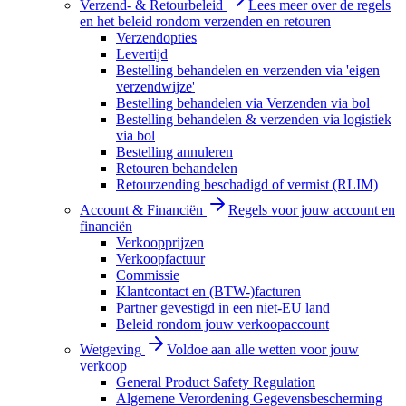
Verzend- & Retourbeleid
Lees meer over de regels
en het beleid rondom verzenden en retouren
Verzendopties
Levertijd
Bestelling behandelen en verzenden via 'eigen
verzendwijze'
Bestelling behandelen via Verzenden via bol
Bestelling behandelen & verzenden via logistiek
via bol
Bestelling annuleren
Retouren behandelen
Retourzending beschadigd of vermist (RLIM)
Account & Financiën
Regels voor jouw account en
financiën
Verkoopprijzen
Verkoopfactuur
Commissie
Klantcontact en (BTW-)facturen
Partner gevestigd in een niet-EU land
Beleid rondom jouw verkoopaccount
Wetgeving
Voldoe aan alle wetten voor jouw
verkoop
General Product Safety Regulation
Algemene Verordening Gegevensbescherming