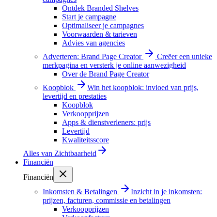
Ontdek Branded Shelves
Start je campagne
Optimaliseer je campagnes
Voorwaarden & tarieven
Advies van agencies
Adverteren: Brand Page Creator
Creëer een unieke
merkpagina en versterk je online aanwezigheid
Over de Brand Page Creator
Koopblok
Win het koopblok: invloed van prijs,
levertijd en prestaties
Koopblok
Verkoopprijzen
Apps & dienstverleners: prijs
Levertijd
Kwaliteitsscore
Alles van
Zichtbaarheid
Financiën
Financiën
Inkomsten & Betalingen
Inzicht in je inkomsten:
prijzen, facturen, commissie en betalingen
Verkoopprijzen