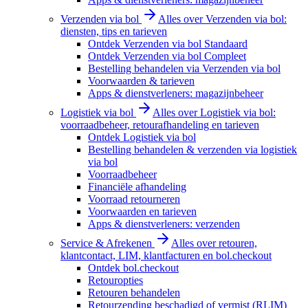
Verzenden via bol
Alles over Verzenden via bol:
diensten, tips en tarieven
Ontdek Verzenden via bol Standaard
Ontdek Verzenden via bol Compleet
Bestelling behandelen via Verzenden via bol
Voorwaarden & tarieven
Apps & dienstverleners: magazijnbeheer
Logistiek via bol
Alles over Logistiek via bol:
voorraadbeheer, retourafhandeling en tarieven
Ontdek Logistiek via bol
Bestelling behandelen & verzenden via logistiek
via bol
Voorraadbeheer
Financiële afhandeling
Voorraad retourneren
Voorwaarden en tarieven
Apps & dienstverleners: verzenden
Service & Afrekenen
Alles over retouren,
klantcontact, LIM, klantfacturen en bol.checkout
Ontdek bol.checkout
Retouropties
Retouren behandelen
Retourzending beschadigd of vermist (RLIM)