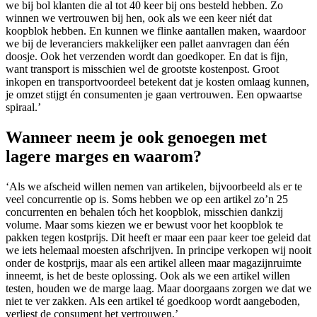
we bij bol klanten die al tot 40 keer bij ons besteld hebben. Zo
winnen we vertrouwen bij hen, ook als we een keer niét dat
koopblok hebben. En kunnen we flinke aantallen maken, waardoor
we bij de leveranciers makkelijker een pallet aanvragen dan één
doosje. Ook het verzenden wordt dan goedkoper. En dat is fijn,
want transport is misschien wel de grootste kostenpost. Groot
inkopen en transportvoordeel betekent dat je kosten omlaag kunnen,
je omzet stijgt én consumenten je gaan vertrouwen. Een opwaartse
spiraal.’
Wanneer neem je ook genoegen met
lagere marges en waarom?
‘Als we afscheid willen nemen van artikelen, bijvoorbeeld als er te
veel concurrentie op is. Soms hebben we op een artikel zo’n 25
concurrenten en behalen tóch het koopblok, misschien dankzij
volume. Maar soms kiezen we er bewust voor het koopblok te
pakken tegen kostprijs. Dit heeft er maar een paar keer toe geleid dat
we iets helemaal moesten afschrijven. In principe verkopen wij nooit
onder de kostprijs, maar als een artikel alleen maar magazijnruimte
inneemt, is het de beste oplossing. Ook als we een artikel willen
testen, houden we de marge laag. Maar doorgaans zorgen we dat we
niet te ver zakken. Als een artikel té goedkoop wordt aangeboden,
verliest de consument het vertrouwen.’