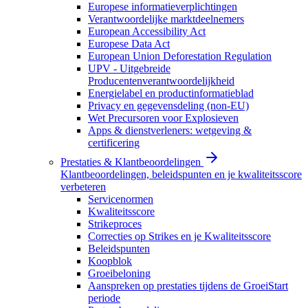
Europese informatieverplichtingen
Verantwoordelijke marktdeelnemers
European Accessibility Act
Europese Data Act
European Union Deforestation Regulation
UPV - Uitgebreide
Producentenverantwoordelijkheid
Energielabel en productinformatieblad
Privacy en gegevensdeling (non-EU)
Wet Precursoren voor Explosieven
Apps & dienstverleners: wetgeving &
certificering
Prestaties & Klantbeoordelingen
Klantbeoordelingen, beleidspunten en je kwaliteitsscore
verbeteren
Servicenormen
Kwaliteitsscore
Strikeproces
Correcties op Strikes en je Kwaliteitsscore
Beleidspunten
Koopblok
Groeibeloning
Aanspreken op prestaties tijdens de GroeiStart
periode