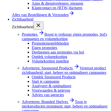
Apps & dienstverleners: retouren
Klantcontact en (BTW-)facturen
Alles van
Bestellingen & Verzenden
Zichtbaarheid
Zichtbaarheid
Promoties
Boost je verkoop: eigen promoties, bol's
campagnes en volumekorting
Promotiemogelijkheden
Eigen promoties
Deelnemen aan promoties via bol
Ontdek volumekorting
Volumekorting instellen
Adverteren: Sponsored Products
Vergroot product
zichtbaarheid: start, beheer en optimaliseer campagnes
Ontdek Sponsored Products
Start je campagne
Analyseer & optimaliseer
Voorwaarden & tarieven
Advies van agencies
Adverteren: Branded Shelves
Toon je
merkproducten prominent: start, beheer en optimaliseer
campagnes