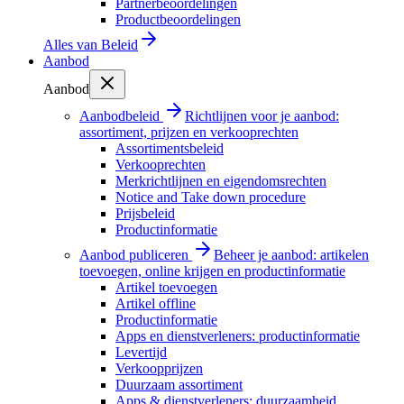
Partnerbeoordelingen
Productbeoordelingen
Alles van
Beleid
Aanbod
Aanbod
Aanbodbeleid
Richtlijnen voor je aanbod:
assortiment, prijzen en verkooprechten
Assortimentsbeleid
Verkooprechten
Merkrichtlijnen en eigendomsrechten
Notice and Take down procedure
Prijsbeleid
Productinformatie
Aanbod publiceren
Beheer je aanbod: artikelen
toevoegen, online krijgen en productinformatie
Artikel toevoegen
Artikel offline
Productinformatie
Apps en dienstverleners: productinformatie
Levertijd
Verkoopprijzen
Duurzaam assortiment
Apps & dienstverleners: duurzaamheid