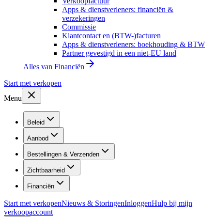
Verkoopfactuur
Apps & dienstverleners: financiën &
verzekeringen
Commissie
Klantcontact en (BTW-)facturen
Apps & dienstverleners: boekhouding & BTW
Partner gevestigd in een niet-EU land
Alles van
Financiën
Start met verkopen
Menu
Beleid
Aanbod
Bestellingen & Verzenden
Zichtbaarheid
Financiën
Start met verkopen
Nieuws & Storingen
Inloggen
Hulp bij mijn
verkoopaccount