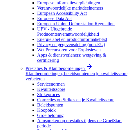
Europese informatieverplichtingen
Verantwoordelijke marktdeelnemers
European Accessibility Act
Europese Data Act
European Union Deforestation Regulation
UPV - Uitgebreide
Producentenverantwoordelijkheid
Energielabel en productinformatieblad
Privacy en gegevensdeling (non-EU)
Wet Precursoren voor Explosieven
Apps & dienstverleners: wetgeving &
certificering
Prestaties & Klantbeoordelingen
Klantbeoordelingen, beleidspunten en je kwaliteitsscore
verbeteren
Servicenormen
Kwaliteitsscore
Strikeproces
Correcties op Strikes en je Kwaliteitsscore
Beleidspunten
Koopblok
Groeibeloning
Aanspreken op prestaties tijdens de GroeiStart
periode