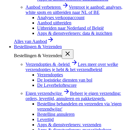
Aanbod verbeteren
Vergroot je aanbod: analyses,
white spots en uitbreiden naar NL of BE
Analyses verkoopaccount
Aanbod uitbreiden
Uitbreiden naar Nederland of België
Apps & dienstverleners: data & inzichten
Alles van
Aanbod
Bestellingen & Verzenden
Bestellingen & Verzenden
Verzendopties & -beleid
Lees meer over welke
verzendopties je hebt & het verzendbeleid
Verzendopties
De logistieke diensten van bol
De Leverbeloftescore
Eigen verzendwijze
Beheer je eigen verzending:
orders, levertijd, annuleren en pakketzegels.
Bestelling behandelen en verzenden via 'eigen
verzendwijze'
Bestelling annuleren
Levertijd
Apps & dienstverleners: verzenden
Apps & dienstverleners: magazijnbeheer