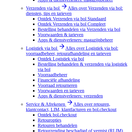
Verzenden via bol
Alles over Verzenden via bol:
diensten, tips en tarieven
Ontdek Verzenden via bol Standaard
Ontdek Verzenden via bol Compleet
Bestelling behandelen via Verzenden via bol
Voorwaarden & tarieven
Apps & dienstverleners: magazijnbeheer
Logistiek via bol
Alles over Logistiek via bol:
voorraadbeheer, retourafhandeling en tarieven
Ontdek Logistiek via bol
Bestelling behandelen & verzenden via logistiek
via bol
Voorraadbeheer
Financiële afhandeling
Voorraad retourneren
Voorwaarden en tarieven
Apps & dienstverleners: verzenden
Service & Afrekenen
Alles over retouren,
klantcontact, LIM, klantfacturen en bol.checkout
Ontdek bol.checkout
Retouropties
Retouren behandelen
Retourzending beschadigd of vermist (RLIM)