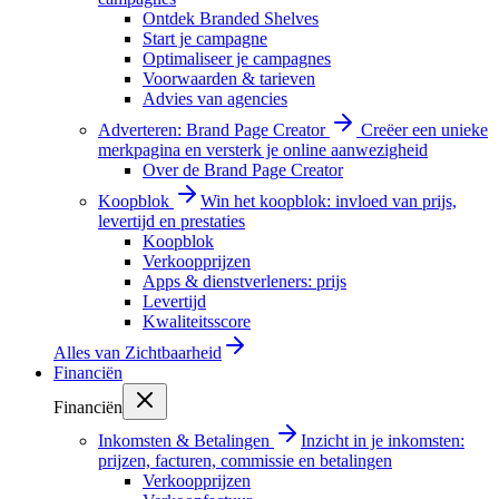
Ontdek Branded Shelves
Start je campagne
Optimaliseer je campagnes
Voorwaarden & tarieven
Advies van agencies
Adverteren: Brand Page Creator
Creëer een unieke
merkpagina en versterk je online aanwezigheid
Over de Brand Page Creator
Koopblok
Win het koopblok: invloed van prijs,
levertijd en prestaties
Koopblok
Verkoopprijzen
Apps & dienstverleners: prijs
Levertijd
Kwaliteitsscore
Alles van
Zichtbaarheid
Financiën
Financiën
Inkomsten & Betalingen
Inzicht in je inkomsten:
prijzen, facturen, commissie en betalingen
Verkoopprijzen