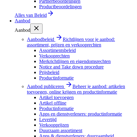
Partnerbeoordelingen
Productbeoordelingen
Alles van
Beleid
Aanbod
Aanbod
Aanbodbeleid
Richtlijnen voor je aanbod:
assortiment, prijzen en verkooprechten
Assortimentsbeleid
Verkooprechten
Merkrichtlijnen en eigendomsrechten
Notice and Take down procedure
Prijsbeleid
Productinformatie
Aanbod publiceren
Beheer je aanbod: artikelen
toevoegen, online krijgen en productinformatie
Artikel toevoegen
Artikel offline
Productinformatie
Apps en dienstverleners: productinformatie
Levertijd
Verkoopprijzen
Duurzaam assortiment
Apps & dienstverleners: duurzaamheid