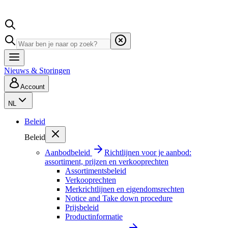
Nieuws & Storingen
Account
NL
Beleid
Beleid
Aanbodbeleid
Richtlijnen voor je aanbod:
assortiment, prijzen en verkooprechten
Assortimentsbeleid
Verkooprechten
Merkrichtlijnen en eigendomsrechten
Notice and Take down procedure
Prijsbeleid
Productinformatie