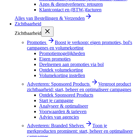
Apps & dienstverleners: retouren
Klantcontact en (BTW-)facturen
Alles van
Bestellingen & Verzenden
Zichtbaarheid
Zichtbaarheid
Promoties
Boost je verkoop: eigen promoties, bol's
campagnes en volumekorting
Promotiemogelijkheden
Eigen promoties
Deelnemen aan promoties via bol
Ontdek volumekorting
Volumekorting instellen
Adverteren: Sponsored Products
Vergroot product
zichtbaarheid: start, beheer en optimaliseer campagnes
Ontdek Sponsored Products
Start je campagne
Analyseer & optimaliseer
Voorwaarden & tarieven
Advies van agencies
Adverteren: Branded Shelves
Toon je
merkproducten prominent: start, beheer en optimaliseer
campagnes