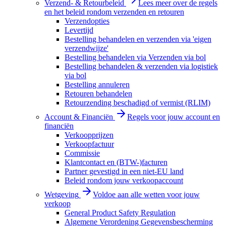
Verzend- & Retourbeleid
Lees meer over de regels
en het beleid rondom verzenden en retouren
Verzendopties
Levertijd
Bestelling behandelen en verzenden via 'eigen
verzendwijze'
Bestelling behandelen via Verzenden via bol
Bestelling behandelen & verzenden via logistiek
via bol
Bestelling annuleren
Retouren behandelen
Retourzending beschadigd of vermist (RLIM)
Account & Financiën
Regels voor jouw account en
financiën
Verkoopprijzen
Verkoopfactuur
Commissie
Klantcontact en (BTW-)facturen
Partner gevestigd in een niet-EU land
Beleid rondom jouw verkoopaccount
Wetgeving
Voldoe aan alle wetten voor jouw
verkoop
General Product Safety Regulation
Algemene Verordening Gegevensbescherming