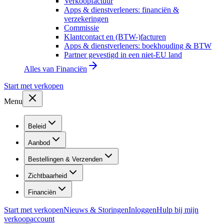
Verkoopfactuur
Apps & dienstverleners: financiën &
verzekeringen
Commissie
Klantcontact en (BTW-)facturen
Apps & dienstverleners: boekhouding & BTW
Partner gevestigd in een niet-EU land
Alles van
Financiën
Start met verkopen
Menu
Beleid
Aanbod
Bestellingen & Verzenden
Zichtbaarheid
Financiën
Start met verkopen
Nieuws & Storingen
Inloggen
Hulp bij mijn
verkoopaccount