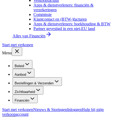
Verkoopfactuur
Apps & dienstverleners: financiën &
verzekeringen
Commissie
Klantcontact en (BTW-)facturen
Apps & dienstverleners: boekhouding & BTW
Partner gevestigd in een niet-EU land
Alles van
Financiën
Start met verkopen
Menu
Beleid
Aanbod
Bestellingen & Verzenden
Zichtbaarheid
Financiën
Start met verkopen
Nieuws & Storingen
Inloggen
Hulp bij mijn
verkoopaccount