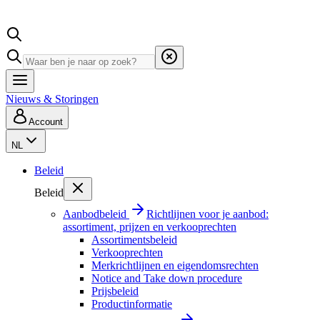
Nieuws & Storingen
Account
NL
Beleid
Beleid
Aanbodbeleid
Richtlijnen voor je aanbod:
assortiment, prijzen en verkooprechten
Assortimentsbeleid
Verkooprechten
Merkrichtlijnen en eigendomsrechten
Notice and Take down procedure
Prijsbeleid
Productinformatie