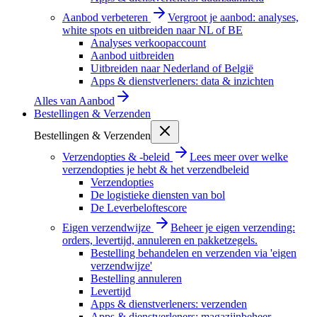
Aanbod verbeteren
Vergroot je aanbod: analyses,
white spots en uitbreiden naar NL of BE
Analyses verkoopaccount
Aanbod uitbreiden
Uitbreiden naar Nederland of België
Apps & dienstverleners: data & inzichten
Alles van
Aanbod
Bestellingen & Verzenden
Bestellingen & Verzenden
Verzendopties & -beleid
Lees meer over welke
verzendopties je hebt & het verzendbeleid
Verzendopties
De logistieke diensten van bol
De Leverbeloftescore
Eigen verzendwijze
Beheer je eigen verzending:
orders, levertijd, annuleren en pakketzegels.
Bestelling behandelen en verzenden via 'eigen
verzendwijze'
Bestelling annuleren
Levertijd
Apps & dienstverleners: verzenden
Apps & dienstverleners: magazijnbeheer