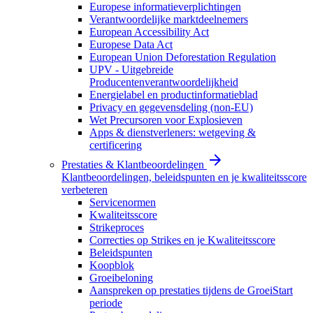
Europese informatieverplichtingen
Verantwoordelijke marktdeelnemers
European Accessibility Act
Europese Data Act
European Union Deforestation Regulation
UPV - Uitgebreide
Producentenverantwoordelijkheid
Energielabel en productinformatieblad
Privacy en gegevensdeling (non-EU)
Wet Precursoren voor Explosieven
Apps & dienstverleners: wetgeving &
certificering
Prestaties & Klantbeoordelingen
Klantbeoordelingen, beleidspunten en je kwaliteitsscore
verbeteren
Servicenormen
Kwaliteitsscore
Strikeproces
Correcties op Strikes en je Kwaliteitsscore
Beleidspunten
Koopblok
Groeibeloning
Aanspreken op prestaties tijdens de GroeiStart
periode