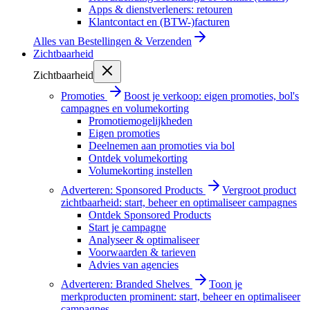
Apps & dienstverleners: retouren
Klantcontact en (BTW-)facturen
Alles van
Bestellingen & Verzenden
Zichtbaarheid
Zichtbaarheid
Promoties
Boost je verkoop: eigen promoties, bol's
campagnes en volumekorting
Promotiemogelijkheden
Eigen promoties
Deelnemen aan promoties via bol
Ontdek volumekorting
Volumekorting instellen
Adverteren: Sponsored Products
Vergroot product
zichtbaarheid: start, beheer en optimaliseer campagnes
Ontdek Sponsored Products
Start je campagne
Analyseer & optimaliseer
Voorwaarden & tarieven
Advies van agencies
Adverteren: Branded Shelves
Toon je
merkproducten prominent: start, beheer en optimaliseer
campagnes