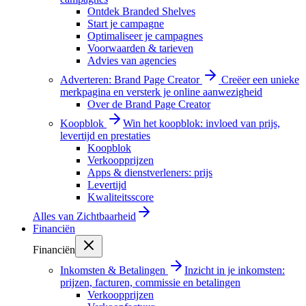
Ontdek Branded Shelves
Start je campagne
Optimaliseer je campagnes
Voorwaarden & tarieven
Advies van agencies
Adverteren: Brand Page Creator
Creëer een unieke
merkpagina en versterk je online aanwezigheid
Over de Brand Page Creator
Koopblok
Win het koopblok: invloed van prijs,
levertijd en prestaties
Koopblok
Verkoopprijzen
Apps & dienstverleners: prijs
Levertijd
Kwaliteitsscore
Alles van
Zichtbaarheid
Financiën
Financiën
Inkomsten & Betalingen
Inzicht in je inkomsten:
prijzen, facturen, commissie en betalingen
Verkoopprijzen