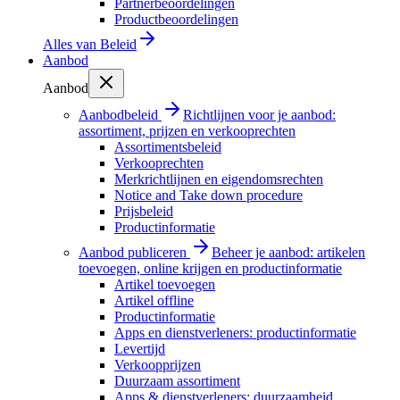
Partnerbeoordelingen
Productbeoordelingen
Alles van
Beleid
Aanbod
Aanbod
Aanbodbeleid
Richtlijnen voor je aanbod:
assortiment, prijzen en verkooprechten
Assortimentsbeleid
Verkooprechten
Merkrichtlijnen en eigendomsrechten
Notice and Take down procedure
Prijsbeleid
Productinformatie
Aanbod publiceren
Beheer je aanbod: artikelen
toevoegen, online krijgen en productinformatie
Artikel toevoegen
Artikel offline
Productinformatie
Apps en dienstverleners: productinformatie
Levertijd
Verkoopprijzen
Duurzaam assortiment
Apps & dienstverleners: duurzaamheid