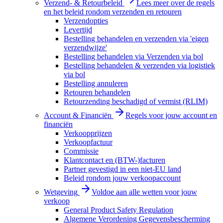
Verzend- & Retourbeleid
Lees meer over de regels
en het beleid rondom verzenden en retouren
Verzendopties
Levertijd
Bestelling behandelen en verzenden via 'eigen
verzendwijze'
Bestelling behandelen via Verzenden via bol
Bestelling behandelen & verzenden via logistiek
via bol
Bestelling annuleren
Retouren behandelen
Retourzending beschadigd of vermist (RLIM)
Account & Financiën
Regels voor jouw account en
financiën
Verkoopprijzen
Verkoopfactuur
Commissie
Klantcontact en (BTW-)facturen
Partner gevestigd in een niet-EU land
Beleid rondom jouw verkoopaccount
Wetgeving
Voldoe aan alle wetten voor jouw
verkoop
General Product Safety Regulation
Algemene Verordening Gegevensbescherming