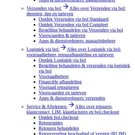
Verzenden via bol
Alles over Verzenden via bol:
diensten, tips en tarieven
Ontdek Verzenden via bol Standaard
Ontdek Verzenden via bol Compleet
Bestelling behandelen via Verzenden via bol
Voorwaarden & tarieven
Apps & dienstverleners: magazijnbeheer
Logistiek via bol
Alles over Logistiek via bol:
voorraadbeheer, retourafhandeling en tarieven
Ontdek Logistiek via bol
Bestelling behandelen & verzenden via logistiek
via bol
Voorraadbeheer
Financiële afhandeling
Voorraad retourneren
Voorwaarden en tarieven
Apps & dienstverleners: verzenden
Service & Afrekenen
Alles over retouren,
klantcontact, LIM, klantfacturen en bol.checkout
Ontdek bol.checkout
Retouropties
Retouren behandelen
Retourzending beschadigd of vermist (RLIM)