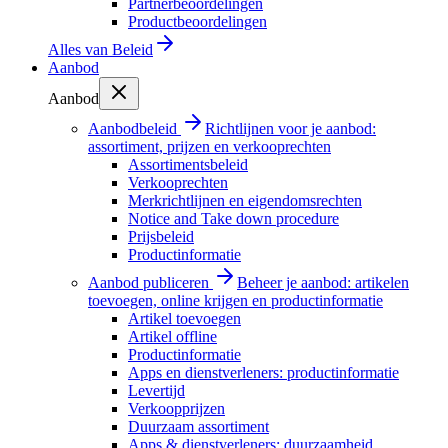
Partnerbeoordelingen
Productbeoordelingen
Alles van
Beleid
Aanbod
Aanbod
Aanbodbeleid
Richtlijnen voor je aanbod:
assortiment, prijzen en verkooprechten
Assortimentsbeleid
Verkooprechten
Merkrichtlijnen en eigendomsrechten
Notice and Take down procedure
Prijsbeleid
Productinformatie
Aanbod publiceren
Beheer je aanbod: artikelen
toevoegen, online krijgen en productinformatie
Artikel toevoegen
Artikel offline
Productinformatie
Apps en dienstverleners: productinformatie
Levertijd
Verkoopprijzen
Duurzaam assortiment
Apps & dienstverleners: duurzaamheid