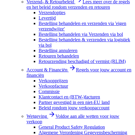
Verzend- & Retourbeleid
Lees meer over de regels
en het beleid rondom verzenden en retouren
Verzendopties
Levertijd
Bestelling behandelen en verzenden via 'eigen
verzendwijze'
Bestelling behandelen via Verzenden via bol
Bestelling behandelen & verzenden via logistiek
via bol
Bestelling annuleren
Retouren behandelen
Retourzending beschadigd of vermist (RLIM)
Account & Financiën
Regels voor jouw account en
financiën
Verkoopprijzen
Verkoopfactuur
Commissie
Klantcontact en (BTW-)facturen
Partner gevestigd in een niet-EU land
Beleid rondom jouw verkoopaccount
Wetgeving
Voldoe aan alle wetten voor jouw
verkoop
General Product Safety Regulation
Algemene Verordening Gegevensbescherming