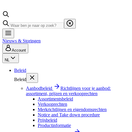
Nieuws & Storingen
Account
NL
Beleid
Beleid
Aanbodbeleid
Richtlijnen voor je aanbod:
assortiment, prijzen en verkooprechten
Assortimentsbeleid
Verkooprechten
Merkrichtlijnen en eigendomsrechten
Notice and Take down procedure
Prijsbeleid
Productinformatie