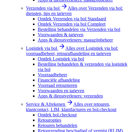
Verzenden via bol
Alles over Verzenden via bol:
diensten, tips en tarieven
Ontdek Verzenden via bol Standaard
Ontdek Verzenden via bol Compleet
Bestelling behandelen via Verzenden via bol
Voorwaarden & tarieven
Apps & dienstverleners: magazijnbeheer
Logistiek via bol
Alles over Logistiek via bol:
voorraadbeheer, retourafhandeling en tarieven
Ontdek Logistiek via bol
Bestelling behandelen & verzenden via logistiek
via bol
Voorraadbeheer
Financiële afhandeling
Voorraad retourneren
Voorwaarden en tarieven
Apps & dienstverleners: verzenden
Service & Afrekenen
Alles over retouren,
klantcontact, LIM, klantfacturen en bol.checkout
Ontdek bol.checkout
Retouropties
Retouren behandelen
Retourzending beschadigd of vermist (RLIM)