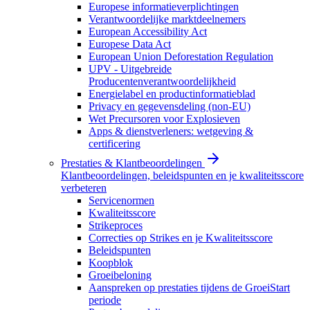
Europese informatieverplichtingen
Verantwoordelijke marktdeelnemers
European Accessibility Act
Europese Data Act
European Union Deforestation Regulation
UPV - Uitgebreide
Producentenverantwoordelijkheid
Energielabel en productinformatieblad
Privacy en gegevensdeling (non-EU)
Wet Precursoren voor Explosieven
Apps & dienstverleners: wetgeving &
certificering
Prestaties & Klantbeoordelingen
Klantbeoordelingen, beleidspunten en je kwaliteitsscore
verbeteren
Servicenormen
Kwaliteitsscore
Strikeproces
Correcties op Strikes en je Kwaliteitsscore
Beleidspunten
Koopblok
Groeibeloning
Aanspreken op prestaties tijdens de GroeiStart
periode