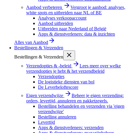
Aanbod verbeteren
Vergroot je aanbod: analyses,
white spots en uitbreiden naar NL of BE
Analyses verkoopaccount
Aanbod uitbreiden
Uitbreiden naar Nederland of België
Apps & dienstverleners: data & inzichten
Alles van
Aanbod
Bestellingen & Verzenden
Bestellingen & Verzenden
Verzendopties & -beleid
Lees meer over welke
verzendopties je hebt & het verzendbeleid
Verzendopties
De logistieke diensten van bol
De Leverbeloftescore
Eigen verzendwijze
Beheer je eigen verzending:
orders, levertijd, annuleren en pakketzegels.
Bestelling behandelen en verzenden via 'eigen
verzendwijze'
Bestelling annuleren
Levertijd
Apps & dienstverleners: verzenden
Apps & dienstverleners: magazijnbeheer