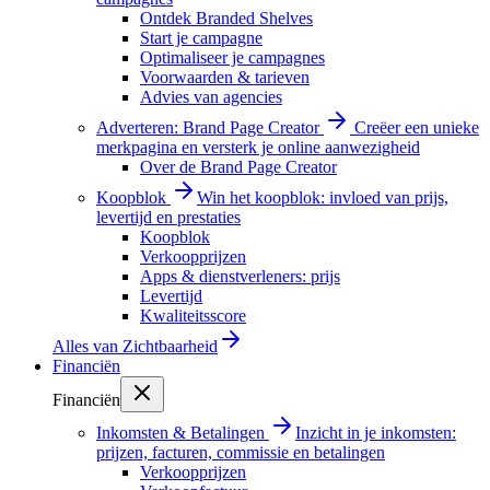
Ontdek Branded Shelves
Start je campagne
Optimaliseer je campagnes
Voorwaarden & tarieven
Advies van agencies
Adverteren: Brand Page Creator
Creëer een unieke
merkpagina en versterk je online aanwezigheid
Over de Brand Page Creator
Koopblok
Win het koopblok: invloed van prijs,
levertijd en prestaties
Koopblok
Verkoopprijzen
Apps & dienstverleners: prijs
Levertijd
Kwaliteitsscore
Alles van
Zichtbaarheid
Financiën
Financiën
Inkomsten & Betalingen
Inzicht in je inkomsten:
prijzen, facturen, commissie en betalingen
Verkoopprijzen