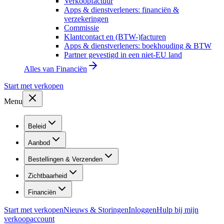
Verkoopfactuur
Apps & dienstverleners: financiën &
verzekeringen
Commissie
Klantcontact en (BTW-)facturen
Apps & dienstverleners: boekhouding & BTW
Partner gevestigd in een niet-EU land
Alles van
Financiën
Start met verkopen
Menu
Beleid
Aanbod
Bestellingen & Verzenden
Zichtbaarheid
Financiën
Start met verkopen
Nieuws & Storingen
Inloggen
Hulp bij mijn
verkoopaccount