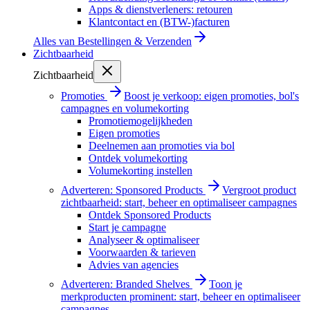
Apps & dienstverleners: retouren
Klantcontact en (BTW-)facturen
Alles van
Bestellingen & Verzenden
Zichtbaarheid
Zichtbaarheid
Promoties
Boost je verkoop: eigen promoties, bol's
campagnes en volumekorting
Promotiemogelijkheden
Eigen promoties
Deelnemen aan promoties via bol
Ontdek volumekorting
Volumekorting instellen
Adverteren: Sponsored Products
Vergroot product
zichtbaarheid: start, beheer en optimaliseer campagnes
Ontdek Sponsored Products
Start je campagne
Analyseer & optimaliseer
Voorwaarden & tarieven
Advies van agencies
Adverteren: Branded Shelves
Toon je
merkproducten prominent: start, beheer en optimaliseer
campagnes