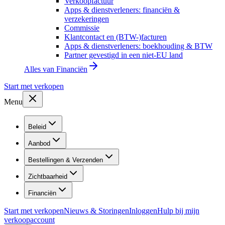
Verkoopfactuur
Apps & dienstverleners: financiën &
verzekeringen
Commissie
Klantcontact en (BTW-)facturen
Apps & dienstverleners: boekhouding & BTW
Partner gevestigd in een niet-EU land
Alles van
Financiën
Start met verkopen
Menu
Beleid
Aanbod
Bestellingen & Verzenden
Zichtbaarheid
Financiën
Start met verkopen
Nieuws & Storingen
Inloggen
Hulp bij mijn
verkoopaccount