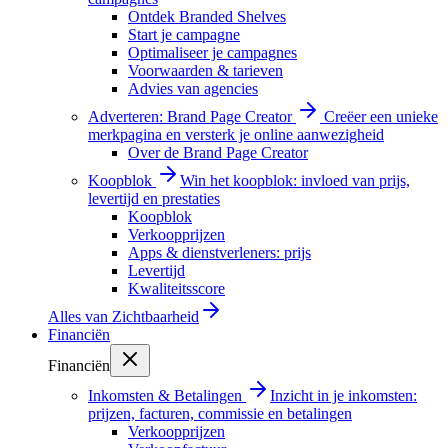
Ontdek Branded Shelves
Start je campagne
Optimaliseer je campagnes
Voorwaarden & tarieven
Advies van agencies
Adverteren: Brand Page Creator
Creëer een unieke
merkpagina en versterk je online aanwezigheid
Over de Brand Page Creator
Koopblok
Win het koopblok: invloed van prijs,
levertijd en prestaties
Koopblok
Verkoopprijzen
Apps & dienstverleners: prijs
Levertijd
Kwaliteitsscore
Alles van
Zichtbaarheid
Financiën
Financiën
Inkomsten & Betalingen
Inzicht in je inkomsten:
prijzen, facturen, commissie en betalingen
Verkoopprijzen