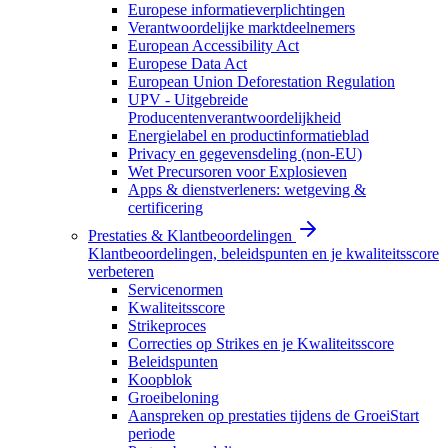
Europese informatieverplichtingen
Verantwoordelijke marktdeelnemers
European Accessibility Act
Europese Data Act
European Union Deforestation Regulation
UPV - Uitgebreide
Producentenverantwoordelijkheid
Energielabel en productinformatieblad
Privacy en gegevensdeling (non-EU)
Wet Precursoren voor Explosieven
Apps & dienstverleners: wetgeving &
certificering
Prestaties & Klantbeoordelingen
Klantbeoordelingen, beleidspunten en je kwaliteitsscore
verbeteren
Servicenormen
Kwaliteitsscore
Strikeproces
Correcties op Strikes en je Kwaliteitsscore
Beleidspunten
Koopblok
Groeibeloning
Aanspreken op prestaties tijdens de GroeiStart
periode