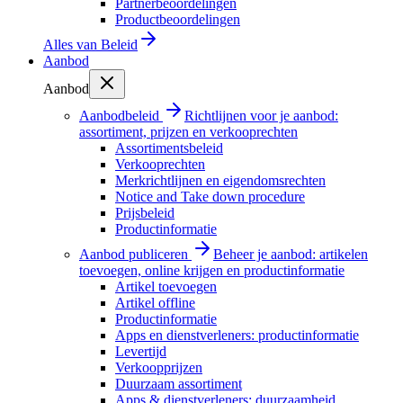
Partnerbeoordelingen
Productbeoordelingen
Alles van
Beleid
Aanbod
Aanbod
Aanbodbeleid
Richtlijnen voor je aanbod:
assortiment, prijzen en verkooprechten
Assortimentsbeleid
Verkooprechten
Merkrichtlijnen en eigendomsrechten
Notice and Take down procedure
Prijsbeleid
Productinformatie
Aanbod publiceren
Beheer je aanbod: artikelen
toevoegen, online krijgen en productinformatie
Artikel toevoegen
Artikel offline
Productinformatie
Apps en dienstverleners: productinformatie
Levertijd
Verkoopprijzen
Duurzaam assortiment
Apps & dienstverleners: duurzaamheid