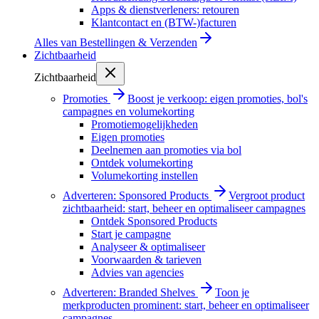
Apps & dienstverleners: retouren
Klantcontact en (BTW-)facturen
Alles van
Bestellingen & Verzenden
Zichtbaarheid
Zichtbaarheid
Promoties
Boost je verkoop: eigen promoties, bol's
campagnes en volumekorting
Promotiemogelijkheden
Eigen promoties
Deelnemen aan promoties via bol
Ontdek volumekorting
Volumekorting instellen
Adverteren: Sponsored Products
Vergroot product
zichtbaarheid: start, beheer en optimaliseer campagnes
Ontdek Sponsored Products
Start je campagne
Analyseer & optimaliseer
Voorwaarden & tarieven
Advies van agencies
Adverteren: Branded Shelves
Toon je
merkproducten prominent: start, beheer en optimaliseer
campagnes