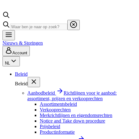
Nieuws & Storingen
Account
NL
Beleid
Beleid
Aanbodbeleid
Richtlijnen voor je aanbod:
assortiment, prijzen en verkooprechten
Assortimentsbeleid
Verkooprechten
Merkrichtlijnen en eigendomsrechten
Notice and Take down procedure
Prijsbeleid
Productinformatie