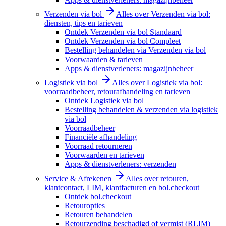
Verzenden via bol
Alles over Verzenden via bol:
diensten, tips en tarieven
Ontdek Verzenden via bol Standaard
Ontdek Verzenden via bol Compleet
Bestelling behandelen via Verzenden via bol
Voorwaarden & tarieven
Apps & dienstverleners: magazijnbeheer
Logistiek via bol
Alles over Logistiek via bol:
voorraadbeheer, retourafhandeling en tarieven
Ontdek Logistiek via bol
Bestelling behandelen & verzenden via logistiek
via bol
Voorraadbeheer
Financiële afhandeling
Voorraad retourneren
Voorwaarden en tarieven
Apps & dienstverleners: verzenden
Service & Afrekenen
Alles over retouren,
klantcontact, LIM, klantfacturen en bol.checkout
Ontdek bol.checkout
Retouropties
Retouren behandelen
Retourzending beschadigd of vermist (RLIM)