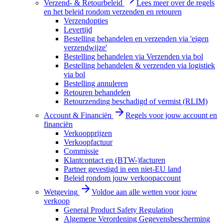
Verzend- & Retourbeleid
Lees meer over de regels
en het beleid rondom verzenden en retouren
Verzendopties
Levertijd
Bestelling behandelen en verzenden via 'eigen
verzendwijze'
Bestelling behandelen via Verzenden via bol
Bestelling behandelen & verzenden via logistiek
via bol
Bestelling annuleren
Retouren behandelen
Retourzending beschadigd of vermist (RLIM)
Account & Financiën
Regels voor jouw account en
financiën
Verkoopprijzen
Verkoopfactuur
Commissie
Klantcontact en (BTW-)facturen
Partner gevestigd in een niet-EU land
Beleid rondom jouw verkoopaccount
Wetgeving
Voldoe aan alle wetten voor jouw
verkoop
General Product Safety Regulation
Algemene Verordening Gegevensbescherming