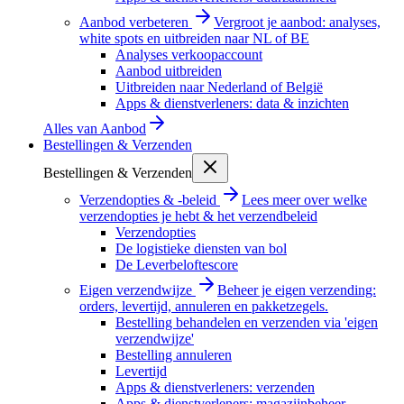
Aanbod verbeteren
Vergroot je aanbod: analyses,
white spots en uitbreiden naar NL of BE
Analyses verkoopaccount
Aanbod uitbreiden
Uitbreiden naar Nederland of België
Apps & dienstverleners: data & inzichten
Alles van
Aanbod
Bestellingen & Verzenden
Bestellingen & Verzenden
Verzendopties & -beleid
Lees meer over welke
verzendopties je hebt & het verzendbeleid
Verzendopties
De logistieke diensten van bol
De Leverbeloftescore
Eigen verzendwijze
Beheer je eigen verzending:
orders, levertijd, annuleren en pakketzegels.
Bestelling behandelen en verzenden via 'eigen
verzendwijze'
Bestelling annuleren
Levertijd
Apps & dienstverleners: verzenden
Apps & dienstverleners: magazijnbeheer