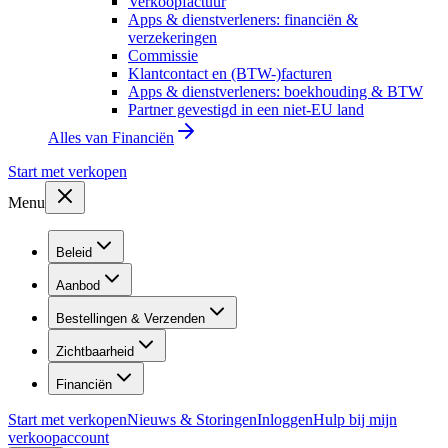
Verkoopfactuur
Apps & dienstverleners: financiën &
verzekeringen
Commissie
Klantcontact en (BTW-)facturen
Apps & dienstverleners: boekhouding & BTW
Partner gevestigd in een niet-EU land
Alles van
Financiën
Start met verkopen
Menu
Beleid
Aanbod
Bestellingen & Verzenden
Zichtbaarheid
Financiën
Start met verkopen
Nieuws & Storingen
Inloggen
Hulp bij mijn
verkoopaccount