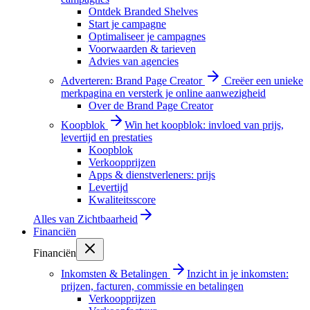
Ontdek Branded Shelves
Start je campagne
Optimaliseer je campagnes
Voorwaarden & tarieven
Advies van agencies
Adverteren: Brand Page Creator
Creëer een unieke
merkpagina en versterk je online aanwezigheid
Over de Brand Page Creator
Koopblok
Win het koopblok: invloed van prijs,
levertijd en prestaties
Koopblok
Verkoopprijzen
Apps & dienstverleners: prijs
Levertijd
Kwaliteitsscore
Alles van
Zichtbaarheid
Financiën
Financiën
Inkomsten & Betalingen
Inzicht in je inkomsten:
prijzen, facturen, commissie en betalingen
Verkoopprijzen