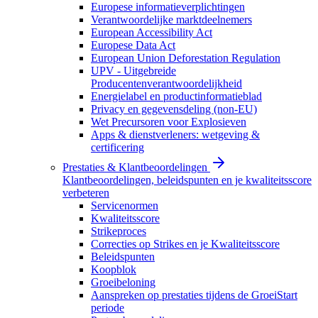
Europese informatieverplichtingen
Verantwoordelijke marktdeelnemers
European Accessibility Act
Europese Data Act
European Union Deforestation Regulation
UPV - Uitgebreide
Producentenverantwoordelijkheid
Energielabel en productinformatieblad
Privacy en gegevensdeling (non-EU)
Wet Precursoren voor Explosieven
Apps & dienstverleners: wetgeving &
certificering
Prestaties & Klantbeoordelingen
Klantbeoordelingen, beleidspunten en je kwaliteitsscore
verbeteren
Servicenormen
Kwaliteitsscore
Strikeproces
Correcties op Strikes en je Kwaliteitsscore
Beleidspunten
Koopblok
Groeibeloning
Aanspreken op prestaties tijdens de GroeiStart
periode