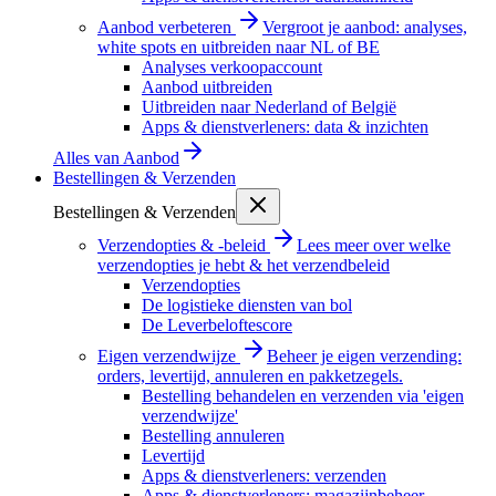
Aanbod verbeteren
Vergroot je aanbod: analyses,
white spots en uitbreiden naar NL of BE
Analyses verkoopaccount
Aanbod uitbreiden
Uitbreiden naar Nederland of België
Apps & dienstverleners: data & inzichten
Alles van
Aanbod
Bestellingen & Verzenden
Bestellingen & Verzenden
Verzendopties & -beleid
Lees meer over welke
verzendopties je hebt & het verzendbeleid
Verzendopties
De logistieke diensten van bol
De Leverbeloftescore
Eigen verzendwijze
Beheer je eigen verzending:
orders, levertijd, annuleren en pakketzegels.
Bestelling behandelen en verzenden via 'eigen
verzendwijze'
Bestelling annuleren
Levertijd
Apps & dienstverleners: verzenden
Apps & dienstverleners: magazijnbeheer