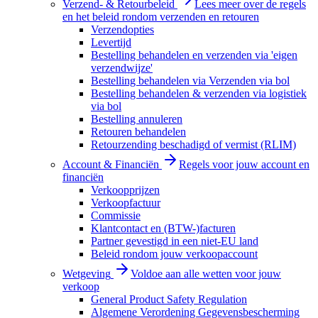
Verzend- & Retourbeleid
Lees meer over de regels
en het beleid rondom verzenden en retouren
Verzendopties
Levertijd
Bestelling behandelen en verzenden via 'eigen
verzendwijze'
Bestelling behandelen via Verzenden via bol
Bestelling behandelen & verzenden via logistiek
via bol
Bestelling annuleren
Retouren behandelen
Retourzending beschadigd of vermist (RLIM)
Account & Financiën
Regels voor jouw account en
financiën
Verkoopprijzen
Verkoopfactuur
Commissie
Klantcontact en (BTW-)facturen
Partner gevestigd in een niet-EU land
Beleid rondom jouw verkoopaccount
Wetgeving
Voldoe aan alle wetten voor jouw
verkoop
General Product Safety Regulation
Algemene Verordening Gegevensbescherming