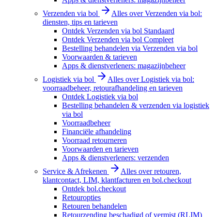
Verzenden via bol
Alles over Verzenden via bol:
diensten, tips en tarieven
Ontdek Verzenden via bol Standaard
Ontdek Verzenden via bol Compleet
Bestelling behandelen via Verzenden via bol
Voorwaarden & tarieven
Apps & dienstverleners: magazijnbeheer
Logistiek via bol
Alles over Logistiek via bol:
voorraadbeheer, retourafhandeling en tarieven
Ontdek Logistiek via bol
Bestelling behandelen & verzenden via logistiek
via bol
Voorraadbeheer
Financiële afhandeling
Voorraad retourneren
Voorwaarden en tarieven
Apps & dienstverleners: verzenden
Service & Afrekenen
Alles over retouren,
klantcontact, LIM, klantfacturen en bol.checkout
Ontdek bol.checkout
Retouropties
Retouren behandelen
Retourzending beschadigd of vermist (RLIM)