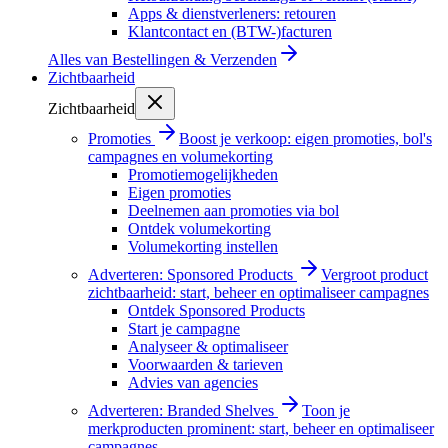
Apps & dienstverleners: retouren
Klantcontact en (BTW-)facturen
Alles van
Bestellingen & Verzenden
Zichtbaarheid
Zichtbaarheid
Promoties
Boost je verkoop: eigen promoties, bol's
campagnes en volumekorting
Promotiemogelijkheden
Eigen promoties
Deelnemen aan promoties via bol
Ontdek volumekorting
Volumekorting instellen
Adverteren: Sponsored Products
Vergroot product
zichtbaarheid: start, beheer en optimaliseer campagnes
Ontdek Sponsored Products
Start je campagne
Analyseer & optimaliseer
Voorwaarden & tarieven
Advies van agencies
Adverteren: Branded Shelves
Toon je
merkproducten prominent: start, beheer en optimaliseer
campagnes