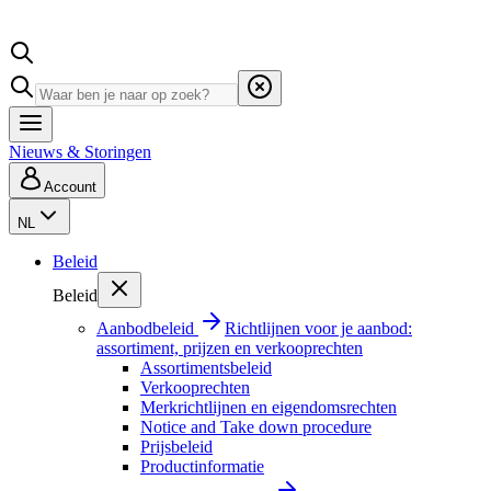
Nieuws & Storingen
Account
NL
Beleid
Beleid
Aanbodbeleid
Richtlijnen voor je aanbod:
assortiment, prijzen en verkooprechten
Assortimentsbeleid
Verkooprechten
Merkrichtlijnen en eigendomsrechten
Notice and Take down procedure
Prijsbeleid
Productinformatie