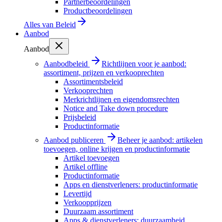
Partnerbeoordelingen
Productbeoordelingen
Alles van
Beleid
Aanbod
Aanbod
Aanbodbeleid
Richtlijnen voor je aanbod:
assortiment, prijzen en verkooprechten
Assortimentsbeleid
Verkooprechten
Merkrichtlijnen en eigendomsrechten
Notice and Take down procedure
Prijsbeleid
Productinformatie
Aanbod publiceren
Beheer je aanbod: artikelen
toevoegen, online krijgen en productinformatie
Artikel toevoegen
Artikel offline
Productinformatie
Apps en dienstverleners: productinformatie
Levertijd
Verkoopprijzen
Duurzaam assortiment
Apps & dienstverleners: duurzaamheid