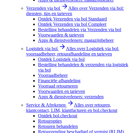
Verzenden via bol
Alles over Verzenden via bol:
diensten, tips en tarieven
Ontdek Verzenden via bol Standaard
Ontdek Verzenden via bol Compleet
Bestelling behandelen via Verzenden via bol
Voorwaarden & tarieven
Apps & dienstverleners: magazijnbeheer
Logistiek via bol
Alles over Logistiek via bol:
voorraadbeheer, retourafhandeling en tarieven
Ontdek Logistiek via bol
Bestelling behandelen & verzenden via logistiek
via bol
Voorraadbeheer
Financiële afhandeling
Voorraad retourneren
Voorwaarden en tarieven
Apps & dienstverleners: verzenden
Service & Afrekenen
Alles over retouren,
klantcontact, LIM, klantfacturen en bol.checkout
Ontdek bol.checkout
Retouropties
Retouren behandelen
Retourzending beschadigd of vermist (RLIM)