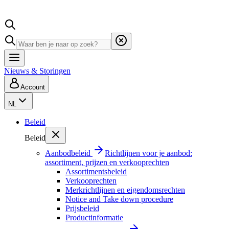
Nieuws & Storingen
Account
NL
Beleid
Beleid
Aanbodbeleid
Richtlijnen voor je aanbod:
assortiment, prijzen en verkooprechten
Assortimentsbeleid
Verkooprechten
Merkrichtlijnen en eigendomsrechten
Notice and Take down procedure
Prijsbeleid
Productinformatie