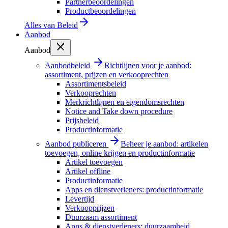
Partnerbeoordelingen
Productbeoordelingen
Alles van
Beleid
Aanbod
Aanbod
Aanbodbeleid
Richtlijnen voor je aanbod:
assortiment, prijzen en verkooprechten
Assortimentsbeleid
Verkooprechten
Merkrichtlijnen en eigendomsrechten
Notice and Take down procedure
Prijsbeleid
Productinformatie
Aanbod publiceren
Beheer je aanbod: artikelen
toevoegen, online krijgen en productinformatie
Artikel toevoegen
Artikel offline
Productinformatie
Apps en dienstverleners: productinformatie
Levertijd
Verkoopprijzen
Duurzaam assortiment
Apps & dienstverleners: duurzaamheid