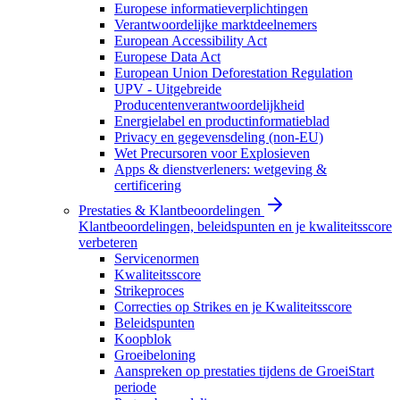
Europese informatieverplichtingen
Verantwoordelijke marktdeelnemers
European Accessibility Act
Europese Data Act
European Union Deforestation Regulation
UPV - Uitgebreide
Producentenverantwoordelijkheid
Energielabel en productinformatieblad
Privacy en gegevensdeling (non-EU)
Wet Precursoren voor Explosieven
Apps & dienstverleners: wetgeving &
certificering
Prestaties & Klantbeoordelingen
Klantbeoordelingen, beleidspunten en je kwaliteitsscore
verbeteren
Servicenormen
Kwaliteitsscore
Strikeproces
Correcties op Strikes en je Kwaliteitsscore
Beleidspunten
Koopblok
Groeibeloning
Aanspreken op prestaties tijdens de GroeiStart
periode