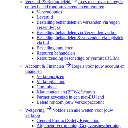
Verzend- & Retourbeleid
Lees meer over de regels
en het beleid rondom verzenden en retouren
Verzendopties
Levertijd
Bestelling behandelen en verzenden via 'eigen
verzendwijze'
Bestelling behandelen via Verzenden via bol
Bestelling behandelen & verzenden via logistiek
via bol
Bestelling annuleren
Retouren behandelen
Retourzending beschadigd of vermist (RLIM)
Account & Financiën
Regels voor jouw account en
financiën
Verkoopprijzen
Verkoopfactuur
Commissie
Klantcontact en (BTW-)facturen
Partner gevestigd in een niet-EU land
Beleid rondom jouw verkoopaccount
Wetgeving
Voldoe aan alle wetten voor jouw
verkoop
General Product Safety Regulation
Algemene Verordening Gegevensbescherming