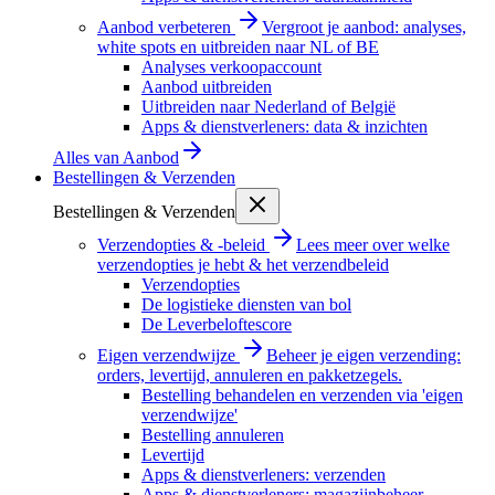
Aanbod verbeteren
Vergroot je aanbod: analyses,
white spots en uitbreiden naar NL of BE
Analyses verkoopaccount
Aanbod uitbreiden
Uitbreiden naar Nederland of België
Apps & dienstverleners: data & inzichten
Alles van
Aanbod
Bestellingen & Verzenden
Bestellingen & Verzenden
Verzendopties & -beleid
Lees meer over welke
verzendopties je hebt & het verzendbeleid
Verzendopties
De logistieke diensten van bol
De Leverbeloftescore
Eigen verzendwijze
Beheer je eigen verzending:
orders, levertijd, annuleren en pakketzegels.
Bestelling behandelen en verzenden via 'eigen
verzendwijze'
Bestelling annuleren
Levertijd
Apps & dienstverleners: verzenden
Apps & dienstverleners: magazijnbeheer