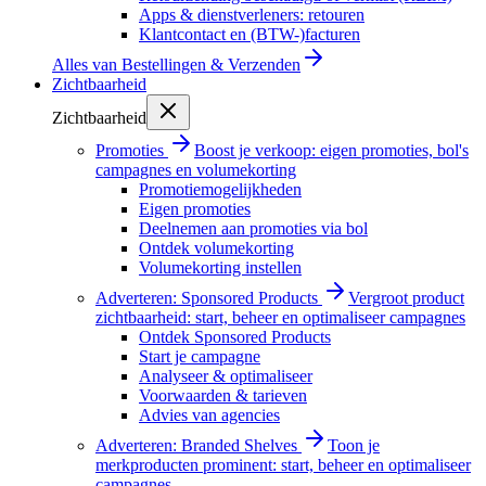
Apps & dienstverleners: retouren
Klantcontact en (BTW-)facturen
Alles van
Bestellingen & Verzenden
Zichtbaarheid
Zichtbaarheid
Promoties
Boost je verkoop: eigen promoties, bol's
campagnes en volumekorting
Promotiemogelijkheden
Eigen promoties
Deelnemen aan promoties via bol
Ontdek volumekorting
Volumekorting instellen
Adverteren: Sponsored Products
Vergroot product
zichtbaarheid: start, beheer en optimaliseer campagnes
Ontdek Sponsored Products
Start je campagne
Analyseer & optimaliseer
Voorwaarden & tarieven
Advies van agencies
Adverteren: Branded Shelves
Toon je
merkproducten prominent: start, beheer en optimaliseer
campagnes