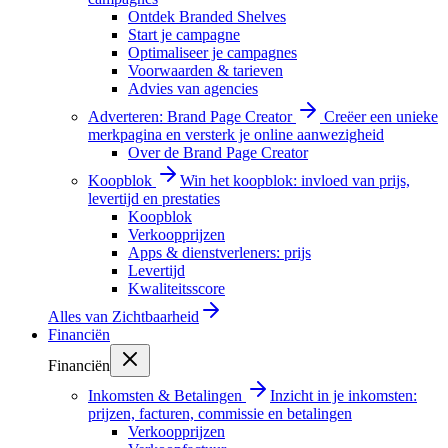
Ontdek Branded Shelves
Start je campagne
Optimaliseer je campagnes
Voorwaarden & tarieven
Advies van agencies
Adverteren: Brand Page Creator
Creëer een unieke
merkpagina en versterk je online aanwezigheid
Over de Brand Page Creator
Koopblok
Win het koopblok: invloed van prijs,
levertijd en prestaties
Koopblok
Verkoopprijzen
Apps & dienstverleners: prijs
Levertijd
Kwaliteitsscore
Alles van
Zichtbaarheid
Financiën
Financiën
Inkomsten & Betalingen
Inzicht in je inkomsten:
prijzen, facturen, commissie en betalingen
Verkoopprijzen