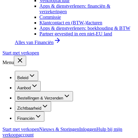
Verkoopfactuur
Apps & dienstverleners: financiën &
verzekeringen
Commissie
Klantcontact en (BTW-)facturen
Apps & dienstverleners: boekhouding & BTW
Partner gevestigd in een niet-EU land
Alles van
Financiën
Start met verkopen
Menu
Beleid
Aanbod
Bestellingen & Verzenden
Zichtbaarheid
Financiën
Start met verkopen
Nieuws & Storingen
Inloggen
Hulp bij mijn
verkoopaccount