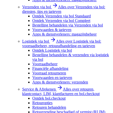
Verzenden via bol
Alles over Verzenden via bol:
diensten, tips en tarieven
Ontdek Verzenden via bol Standaard
Ontdek Verzenden via bol Compleet
Bestelling behandelen via Verzenden via bol
Voorwaarden & tarieven
Apps & dienstverleners: magazijnbeheer
Logistiek via bol
Alles over Logistiek via bol:
voorraadbeheer, retourafhandeling en tarieven
Ontdek Logistiek via bol
Bestelling behandelen & verzenden via logistiek
via bol
Voorraadbeheer
Financiële afhandeling
Voorraad retourneren
Voorwaarden en tarieven
Apps & dienstverleners: verzenden
Service & Afrekenen
Alles over retouren,
klantcontact, LIM, klantfacturen en bol.checkout
Ontdek bol.checkout
Retouropties
Retouren behandelen
Retourzending beschadigd of vermist (RLIM)