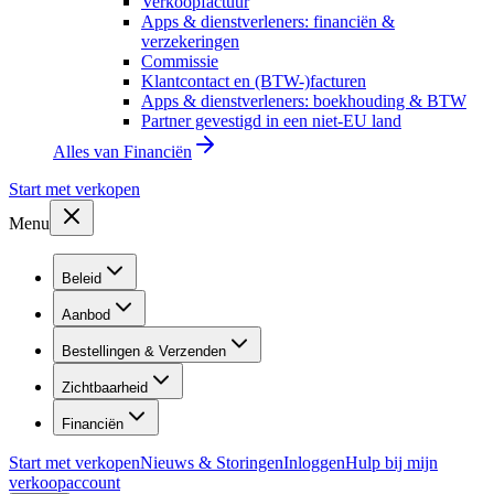
Verkoopfactuur
Apps & dienstverleners: financiën &
verzekeringen
Commissie
Klantcontact en (BTW-)facturen
Apps & dienstverleners: boekhouding & BTW
Partner gevestigd in een niet-EU land
Alles van
Financiën
Start met verkopen
Menu
Beleid
Aanbod
Bestellingen & Verzenden
Zichtbaarheid
Financiën
Start met verkopen
Nieuws & Storingen
Inloggen
Hulp bij mijn
verkoopaccount