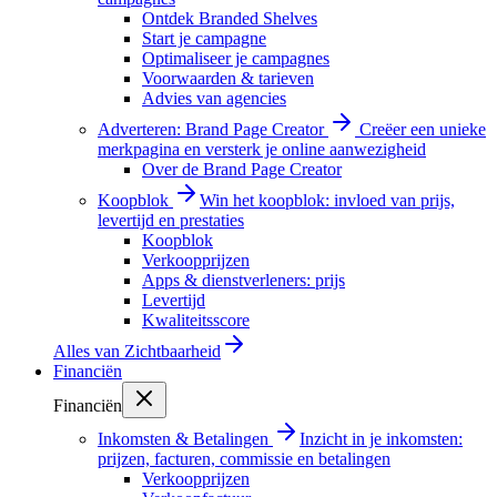
Ontdek Branded Shelves
Start je campagne
Optimaliseer je campagnes
Voorwaarden & tarieven
Advies van agencies
Adverteren: Brand Page Creator
Creëer een unieke
merkpagina en versterk je online aanwezigheid
Over de Brand Page Creator
Koopblok
Win het koopblok: invloed van prijs,
levertijd en prestaties
Koopblok
Verkoopprijzen
Apps & dienstverleners: prijs
Levertijd
Kwaliteitsscore
Alles van
Zichtbaarheid
Financiën
Financiën
Inkomsten & Betalingen
Inzicht in je inkomsten:
prijzen, facturen, commissie en betalingen
Verkoopprijzen