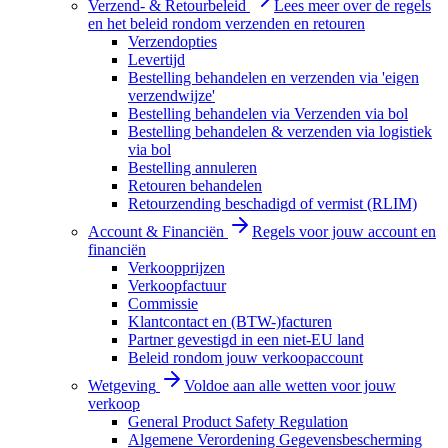
Verzend- & Retourbeleid
Lees meer over de regels
en het beleid rondom verzenden en retouren
Verzendopties
Levertijd
Bestelling behandelen en verzenden via 'eigen
verzendwijze'
Bestelling behandelen via Verzenden via bol
Bestelling behandelen & verzenden via logistiek
via bol
Bestelling annuleren
Retouren behandelen
Retourzending beschadigd of vermist (RLIM)
Account & Financiën
Regels voor jouw account en
financiën
Verkoopprijzen
Verkoopfactuur
Commissie
Klantcontact en (BTW-)facturen
Partner gevestigd in een niet-EU land
Beleid rondom jouw verkoopaccount
Wetgeving
Voldoe aan alle wetten voor jouw
verkoop
General Product Safety Regulation
Algemene Verordening Gegevensbescherming