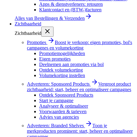
Apps & dienstverleners: retouren
Klantcontact en (BTW-)facturen
Alles van
Bestellingen & Verzenden
Zichtbaarheid
Zichtbaarheid
Promoties
Boost je verkoop: eigen promoties, bol's
campagnes en volumekorting
Promotiemogelijkheden
Eigen promoties
Deelnemen aan promoties via bol
Ontdek volumekorting
Volumekorting instellen
Adverteren: Sponsored Products
Vergroot product
zichtbaarheid: start, beheer en optimaliseer campagnes
Ontdek Sponsored Products
Start je campagne
Analyseer & optimaliseer
Voorwaarden & tarieven
Advies van agencies
Adverteren: Branded Shelves
Toon je
merkproducten prominent: start, beheer en optimaliseer
campagnes