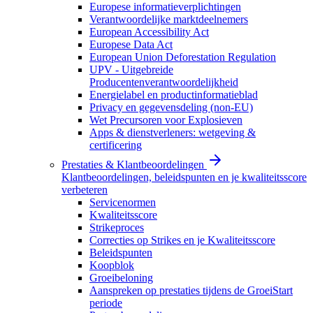
Europese informatieverplichtingen
Verantwoordelijke marktdeelnemers
European Accessibility Act
Europese Data Act
European Union Deforestation Regulation
UPV - Uitgebreide
Producentenverantwoordelijkheid
Energielabel en productinformatieblad
Privacy en gegevensdeling (non-EU)
Wet Precursoren voor Explosieven
Apps & dienstverleners: wetgeving &
certificering
Prestaties & Klantbeoordelingen
Klantbeoordelingen, beleidspunten en je kwaliteitsscore
verbeteren
Servicenormen
Kwaliteitsscore
Strikeproces
Correcties op Strikes en je Kwaliteitsscore
Beleidspunten
Koopblok
Groeibeloning
Aanspreken op prestaties tijdens de GroeiStart
periode