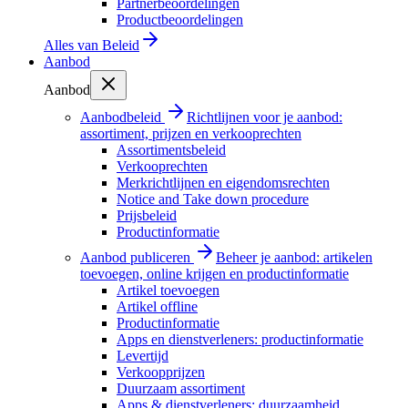
Partnerbeoordelingen
Productbeoordelingen
Alles van
Beleid
Aanbod
Aanbod
Aanbodbeleid
Richtlijnen voor je aanbod:
assortiment, prijzen en verkooprechten
Assortimentsbeleid
Verkooprechten
Merkrichtlijnen en eigendomsrechten
Notice and Take down procedure
Prijsbeleid
Productinformatie
Aanbod publiceren
Beheer je aanbod: artikelen
toevoegen, online krijgen en productinformatie
Artikel toevoegen
Artikel offline
Productinformatie
Apps en dienstverleners: productinformatie
Levertijd
Verkoopprijzen
Duurzaam assortiment
Apps & dienstverleners: duurzaamheid