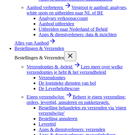
Aanbod verbeteren
Vergroot je aanbod: analyses,
white spots en uitbreiden naar NL of BE
Analyses verkoopaccount
Aanbod uitbreiden
Uitbreiden naar Nederland of België
Apps & dienstverleners: data & inzichten
Alles van
Aanbod
Bestellingen & Verzenden
Bestellingen & Verzenden
Verzendopties & -beleid
Lees meer over welke
verzendopties je hebt & het verzendbeleid
Verzendopties
De logistieke diensten van bol
De Leverbeloftescore
Eigen verzendwijze
Beheer je eigen verzending:
orders, levertijd, annuleren en pakketzegels.
Bestelling behandelen en verzenden via 'eigen
verzendwijze'
Bestelling annuleren
Levertijd
Apps & dienstverleners: verzenden
Apps & dienstverleners: magazijnbeheer