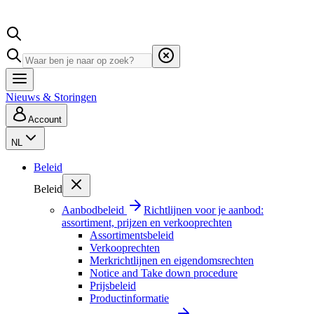
Nieuws & Storingen
Account
NL
Beleid
Beleid
Aanbodbeleid
Richtlijnen voor je aanbod:
assortiment, prijzen en verkooprechten
Assortimentsbeleid
Verkooprechten
Merkrichtlijnen en eigendomsrechten
Notice and Take down procedure
Prijsbeleid
Productinformatie