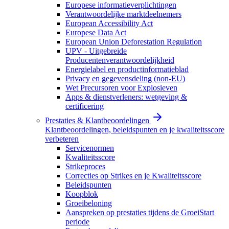
Europese informatieverplichtingen
Verantwoordelijke marktdeelnemers
European Accessibility Act
Europese Data Act
European Union Deforestation Regulation
UPV - Uitgebreide
Producentenverantwoordelijkheid
Energielabel en productinformatieblad
Privacy en gegevensdeling (non-EU)
Wet Precursoren voor Explosieven
Apps & dienstverleners: wetgeving &
certificering
Prestaties & Klantbeoordelingen
Klantbeoordelingen, beleidspunten en je kwaliteitsscore
verbeteren
Servicenormen
Kwaliteitsscore
Strikeproces
Correcties op Strikes en je Kwaliteitsscore
Beleidspunten
Koopblok
Groeibeloning
Aanspreken op prestaties tijdens de GroeiStart
periode