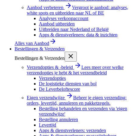
Aanbod verbeteren
Vergroot je aanbod: analyses,
white spots en uitbreiden naar NL of BE
Analyses verkoopaccount
Aanbod uitbreiden
Uitbreiden naar Nederland of België
Apps & dienstverleners: data & inzichten
Alles van
Aanbod
Bestellingen & Verzenden
Bestellingen & Verzenden
Verzendopties & -beleid
Lees meer over welke
verzendopties je hebt & het verzendbeleid
Verzendopties
De logistieke diensten van bol
De Leverbeloftescore
Eigen verzendwijze
Beheer je eigen verzending:
orders, levertijd, annuleren en pakketzegels.
Bestelling behandelen en verzenden via 'eigen
verzendwijze'
Bestelling annuleren
Levertijd
Apps & dienstverleners: verzenden
Apps & dienstverleners: magazijnbeheer