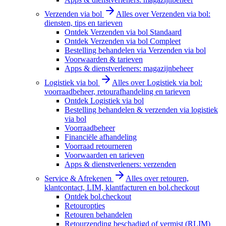
Verzenden via bol
Alles over Verzenden via bol:
diensten, tips en tarieven
Ontdek Verzenden via bol Standaard
Ontdek Verzenden via bol Compleet
Bestelling behandelen via Verzenden via bol
Voorwaarden & tarieven
Apps & dienstverleners: magazijnbeheer
Logistiek via bol
Alles over Logistiek via bol:
voorraadbeheer, retourafhandeling en tarieven
Ontdek Logistiek via bol
Bestelling behandelen & verzenden via logistiek
via bol
Voorraadbeheer
Financiële afhandeling
Voorraad retourneren
Voorwaarden en tarieven
Apps & dienstverleners: verzenden
Service & Afrekenen
Alles over retouren,
klantcontact, LIM, klantfacturen en bol.checkout
Ontdek bol.checkout
Retouropties
Retouren behandelen
Retourzending beschadigd of vermist (RLIM)