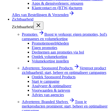
Apps & dienstverleners: retouren
Klantcontact en (BTW-)facturen
Alles van
Bestellingen & Verzenden
Zichtbaarheid
Zichtbaarheid
Promoties
Boost je verkoop: eigen promoties, bol's
campagnes en volumekorting
Promotiemogelijkheden
Eigen promoties
Deelnemen aan promoties via bol
Ontdek volumekorting
Volumekorting instellen
Adverteren: Sponsored Products
Vergroot product
zichtbaarheid: start, beheer en optimaliseer campagnes
Ontdek Sponsored Products
Start je campagne
Analyseer & optimaliseer
Voorwaarden & tarieven
Advies van agencies
Adverteren: Branded Shelves
Toon je
merkproducten prominent: start, beheer en optimaliseer
campagnes