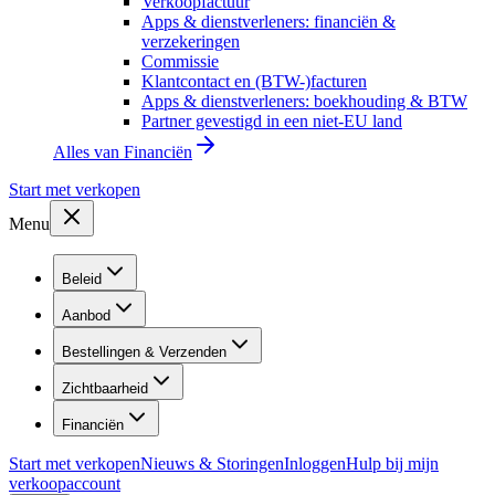
Verkoopfactuur
Apps & dienstverleners: financiën &
verzekeringen
Commissie
Klantcontact en (BTW-)facturen
Apps & dienstverleners: boekhouding & BTW
Partner gevestigd in een niet-EU land
Alles van
Financiën
Start met verkopen
Menu
Beleid
Aanbod
Bestellingen & Verzenden
Zichtbaarheid
Financiën
Start met verkopen
Nieuws & Storingen
Inloggen
Hulp bij mijn
verkoopaccount