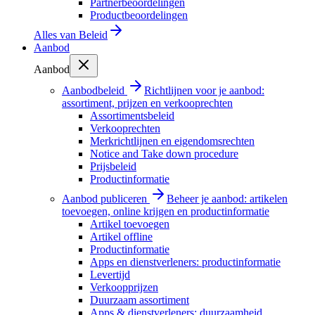
Partnerbeoordelingen
Productbeoordelingen
Alles van
Beleid
Aanbod
Aanbod
Aanbodbeleid
Richtlijnen voor je aanbod:
assortiment, prijzen en verkooprechten
Assortimentsbeleid
Verkooprechten
Merkrichtlijnen en eigendomsrechten
Notice and Take down procedure
Prijsbeleid
Productinformatie
Aanbod publiceren
Beheer je aanbod: artikelen
toevoegen, online krijgen en productinformatie
Artikel toevoegen
Artikel offline
Productinformatie
Apps en dienstverleners: productinformatie
Levertijd
Verkoopprijzen
Duurzaam assortiment
Apps & dienstverleners: duurzaamheid