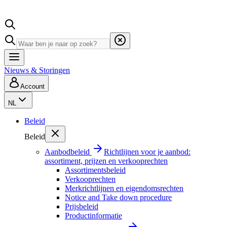
Nieuws & Storingen
Account
NL
Beleid
Beleid
Aanbodbeleid
Richtlijnen voor je aanbod:
assortiment, prijzen en verkooprechten
Assortimentsbeleid
Verkooprechten
Merkrichtlijnen en eigendomsrechten
Notice and Take down procedure
Prijsbeleid
Productinformatie