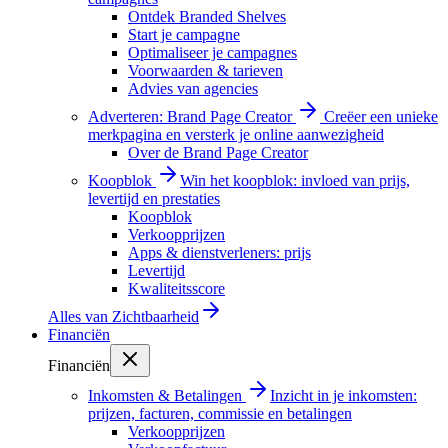
Ontdek Branded Shelves
Start je campagne
Optimaliseer je campagnes
Voorwaarden & tarieven
Advies van agencies
Adverteren: Brand Page Creator
Creëer een unieke
merkpagina en versterk je online aanwezigheid
Over de Brand Page Creator
Koopblok
Win het koopblok: invloed van prijs,
levertijd en prestaties
Koopblok
Verkoopprijzen
Apps & dienstverleners: prijs
Levertijd
Kwaliteitsscore
Alles van
Zichtbaarheid
Financiën
Financiën
Inkomsten & Betalingen
Inzicht in je inkomsten:
prijzen, facturen, commissie en betalingen
Verkoopprijzen