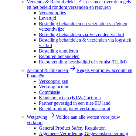
Verzend- & Retourbeleid
Lees meer over de regels
en het beleid rondom verzenden en retouren
Verzendopties
Levertijd
Bestelling behandelen en verzenden via 'eigen
verzendwijze'
Bestelling behandelen via Verzenden via bol
Bestelling behandelen & verzenden via logistiek
via bol
Bestelling annuleren
Retouren behandelen
Retourzending beschadigd of vermist (RLIM)
Account & Financiën
Regels voor jouw account en
financiën
Verkoopprijzen
Verkoopfactuur
Commissie
Klantcontact en (BTW-)facturen
Partner gevestigd in een niet-EU land
Beleid rondom jouw verkoopaccount
Wetgeving
Voldoe aan alle wetten voor jouw
verkoop
General Product Safety Regulation
Algemene Verordening Gegevensbescherming