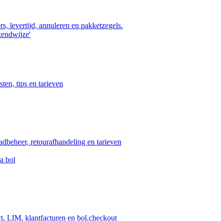
s, levertijd, annuleren en pakketzegels.
zendwijze'
ten, tips en tarieven
aadbeheer, retourafhandeling en tarieven
a bol
ct, LIM, klantfacturen en bol.checkout