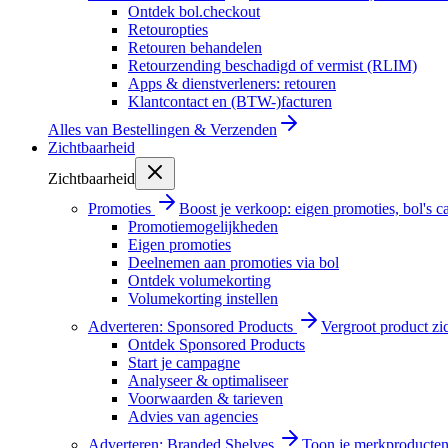
Ontdek bol.checkout
Retouropties
Retouren behandelen
Retourzending beschadigd of vermist (RLIM)
Apps & dienstverleners: retouren
Klantcontact en (BTW-)facturen
Alles van
Bestellingen & Verzenden
Zichtbaarheid
Zichtbaarheid
Promoties
Boost je verkoop: eigen promoties, bol's
Promotiemogelijkheden
Eigen promoties
Deelnemen aan promoties via bol
Ontdek volumekorting
Volumekorting instellen
Adverteren: Sponsored Products
Vergroot product zi
Ontdek Sponsored Products
Start je campagne
Analyseer & optimaliseer
Voorwaarden & tarieven
Advies van agencies
Adverteren: Branded Shelves
Toon je merkproducten 