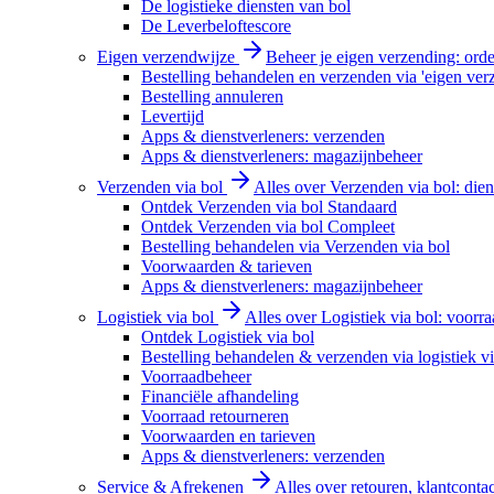
De logistieke diensten van bol
De Leverbeloftescore
Eigen verzendwijze
Beheer je eigen verzending: order
Bestelling behandelen en verzenden via 'eigen ver
Bestelling annuleren
Levertijd
Apps & dienstverleners: verzenden
Apps & dienstverleners: magazijnbeheer
Verzenden via bol
Alles over Verzenden via bol: diens
Ontdek Verzenden via bol Standaard
Ontdek Verzenden via bol Compleet
Bestelling behandelen via Verzenden via bol
Voorwaarden & tarieven
Apps & dienstverleners: magazijnbeheer
Logistiek via bol
Alles over Logistiek via bol: voorr
Ontdek Logistiek via bol
Bestelling behandelen & verzenden via logistiek vi
Voorraadbeheer
Financiële afhandeling
Voorraad retourneren
Voorwaarden en tarieven
Apps & dienstverleners: verzenden
Service & Afrekenen
Alles over retouren, klantconta