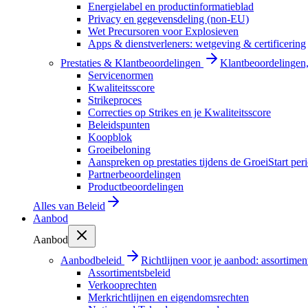
Energielabel en productinformatieblad
Privacy en gegevensdeling (non-EU)
Wet Precursoren voor Explosieven
Apps & dienstverleners: wetgeving & certificering
Prestaties & Klantbeoordelingen
Klantbeoordelingen, 
Servicenormen
Kwaliteitsscore
Strikeproces
Correcties op Strikes en je Kwaliteitsscore
Beleidspunten
Koopblok
Groeibeloning
Aanspreken op prestaties tijdens de GroeiStart per
Partnerbeoordelingen
Productbeoordelingen
Alles van
Beleid
Aanbod
Aanbod
Aanbodbeleid
Richtlijnen voor je aanbod: assortimen
Assortimentsbeleid
Verkooprechten
Merkrichtlijnen en eigendomsrechten