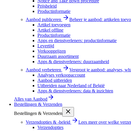
Notice and Take down procedure
Prijsbeleid
Productinformatie
Aanbod publiceren
Beheer je aanbod: artikelen toevo
Artikel toevoegen
Artikel offline
Productinformatie
Apps en dienstverleners: productinformatie
Levertijd
Verkoopprijzen
Duurzaam assortiment
Apps & dienstverleners: duurzaamheid
Aanbod verbeteren
Vergroot je aanbod: analyses, wh
Analyses verkoopaccount
Aanbod uitbreiden
Uitbreiden naar Nederland of België
Apps & dienstverleners: data & inzichten
Alles van
Aanbod
Bestellingen & Verzenden
Bestellingen & Verzenden
Verzendopties & -beleid
Lees meer over welke verzen
Verzendopties