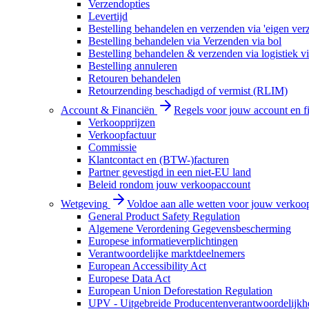
Verzendopties
Levertijd
Bestelling behandelen en verzenden via 'eigen ver
Bestelling behandelen via Verzenden via bol
Bestelling behandelen & verzenden via logistiek vi
Bestelling annuleren
Retouren behandelen
Retourzending beschadigd of vermist (RLIM)
Account & Financiën
Regels voor jouw account en f
Verkoopprijzen
Verkoopfactuur
Commissie
Klantcontact en (BTW-)facturen
Partner gevestigd in een niet-EU land
Beleid rondom jouw verkoopaccount
Wetgeving
Voldoe aan alle wetten voor jouw verkoo
General Product Safety Regulation
Algemene Verordening Gegevensbescherming
Europese informatieverplichtingen
Verantwoordelijke marktdeelnemers
European Accessibility Act
Europese Data Act
European Union Deforestation Regulation
UPV - Uitgebreide Producentenverantwoordelijkh