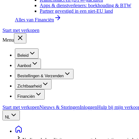
Apps & dienstverleners: boekhouding & BTW
Partner gevestigd in een niet-EU land
Alles van
Financiën
Start met verkopen
Menu
Beleid
Aanbod
Bestellingen & Verzenden
Zichtbaarheid
Financiën
Start met verkopen
Nieuws & Storingen
Inloggen
Hulp bij mijn verkoo
NL