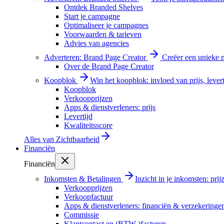
Ontdek Branded Shelves
Start je campagne
Optimaliseer je campagnes
Voorwaarden & tarieven
Advies van agencies
Adverteren: Brand Page Creator
Creëer een unieke m
Over de Brand Page Creator
Koopblok
Win het koopblok: invloed van prijs, levert
Koopblok
Verkoopprijzen
Apps & dienstverleners: prijs
Levertijd
Kwaliteitsscore
Alles van
Zichtbaarheid
Financiën
Financiën
Inkomsten & Betalingen
Inzicht in je inkomsten: pri
Verkoopprijzen
Verkoopfactuur
Apps & dienstverleners: financiën & verzekeringe
Commissie
Klantcontact en (BTW-)facturen