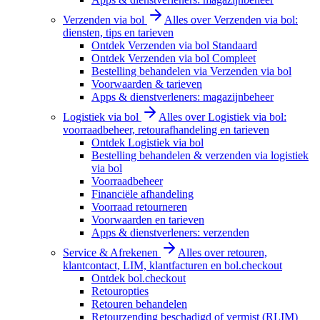
Verzenden via bol
Alles over Verzenden via bol:
diensten, tips en tarieven
Ontdek Verzenden via bol Standaard
Ontdek Verzenden via bol Compleet
Bestelling behandelen via Verzenden via bol
Voorwaarden & tarieven
Apps & dienstverleners: magazijnbeheer
Logistiek via bol
Alles over Logistiek via bol:
voorraadbeheer, retourafhandeling en tarieven
Ontdek Logistiek via bol
Bestelling behandelen & verzenden via logistiek
via bol
Voorraadbeheer
Financiële afhandeling
Voorraad retourneren
Voorwaarden en tarieven
Apps & dienstverleners: verzenden
Service & Afrekenen
Alles over retouren,
klantcontact, LIM, klantfacturen en bol.checkout
Ontdek bol.checkout
Retouropties
Retouren behandelen
Retourzending beschadigd of vermist (RLIM)