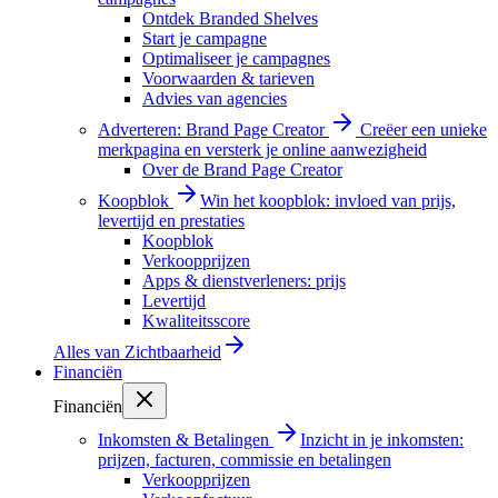
Ontdek Branded Shelves
Start je campagne
Optimaliseer je campagnes
Voorwaarden & tarieven
Advies van agencies
Adverteren: Brand Page Creator
Creëer een unieke
merkpagina en versterk je online aanwezigheid
Over de Brand Page Creator
Koopblok
Win het koopblok: invloed van prijs,
levertijd en prestaties
Koopblok
Verkoopprijzen
Apps & dienstverleners: prijs
Levertijd
Kwaliteitsscore
Alles van
Zichtbaarheid
Financiën
Financiën
Inkomsten & Betalingen
Inzicht in je inkomsten:
prijzen, facturen, commissie en betalingen
Verkoopprijzen