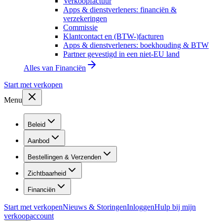
Verkoopfactuur
Apps & dienstverleners: financiën &
verzekeringen
Commissie
Klantcontact en (BTW-)facturen
Apps & dienstverleners: boekhouding & BTW
Partner gevestigd in een niet-EU land
Alles van
Financiën
Start met verkopen
Menu
Beleid
Aanbod
Bestellingen & Verzenden
Zichtbaarheid
Financiën
Start met verkopen
Nieuws & Storingen
Inloggen
Hulp bij mijn
verkoopaccount