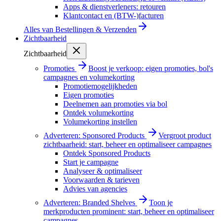
Apps & dienstverleners: retouren
Klantcontact en (BTW-)facturen
Alles van
Bestellingen & Verzenden
Zichtbaarheid
Zichtbaarheid
Promoties
Boost je verkoop: eigen promoties, bol's
campagnes en volumekorting
Promotiemogelijkheden
Eigen promoties
Deelnemen aan promoties via bol
Ontdek volumekorting
Volumekorting instellen
Adverteren: Sponsored Products
Vergroot product
zichtbaarheid: start, beheer en optimaliseer campagnes
Ontdek Sponsored Products
Start je campagne
Analyseer & optimaliseer
Voorwaarden & tarieven
Advies van agencies
Adverteren: Branded Shelves
Toon je
merkproducten prominent: start, beheer en optimaliseer
campagnes