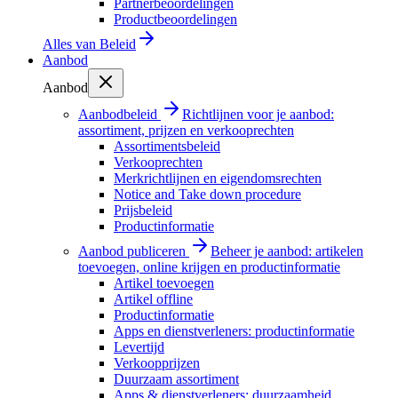
Partnerbeoordelingen
Productbeoordelingen
Alles van
Beleid
Aanbod
Aanbod
Aanbodbeleid
Richtlijnen voor je aanbod:
assortiment, prijzen en verkooprechten
Assortimentsbeleid
Verkooprechten
Merkrichtlijnen en eigendomsrechten
Notice and Take down procedure
Prijsbeleid
Productinformatie
Aanbod publiceren
Beheer je aanbod: artikelen
toevoegen, online krijgen en productinformatie
Artikel toevoegen
Artikel offline
Productinformatie
Apps en dienstverleners: productinformatie
Levertijd
Verkoopprijzen
Duurzaam assortiment
Apps & dienstverleners: duurzaamheid