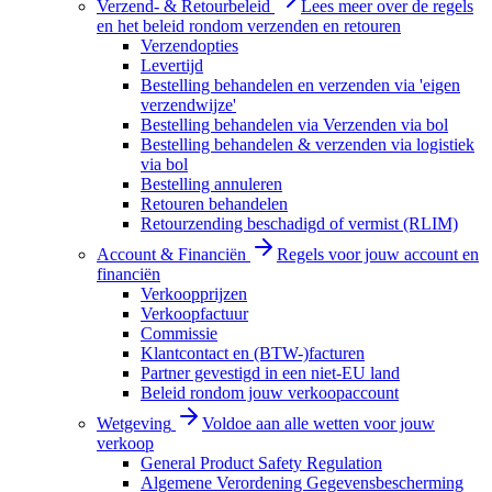
Verzend- & Retourbeleid
Lees meer over de regels
en het beleid rondom verzenden en retouren
Verzendopties
Levertijd
Bestelling behandelen en verzenden via 'eigen
verzendwijze'
Bestelling behandelen via Verzenden via bol
Bestelling behandelen & verzenden via logistiek
via bol
Bestelling annuleren
Retouren behandelen
Retourzending beschadigd of vermist (RLIM)
Account & Financiën
Regels voor jouw account en
financiën
Verkoopprijzen
Verkoopfactuur
Commissie
Klantcontact en (BTW-)facturen
Partner gevestigd in een niet-EU land
Beleid rondom jouw verkoopaccount
Wetgeving
Voldoe aan alle wetten voor jouw
verkoop
General Product Safety Regulation
Algemene Verordening Gegevensbescherming