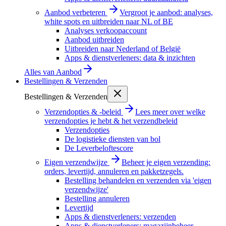
Aanbod verbeteren
Vergroot je aanbod: analyses,
white spots en uitbreiden naar NL of BE
Analyses verkoopaccount
Aanbod uitbreiden
Uitbreiden naar Nederland of België
Apps & dienstverleners: data & inzichten
Alles van
Aanbod
Bestellingen & Verzenden
Bestellingen & Verzenden
Verzendopties & -beleid
Lees meer over welke
verzendopties je hebt & het verzendbeleid
Verzendopties
De logistieke diensten van bol
De Leverbeloftescore
Eigen verzendwijze
Beheer je eigen verzending:
orders, levertijd, annuleren en pakketzegels.
Bestelling behandelen en verzenden via 'eigen
verzendwijze'
Bestelling annuleren
Levertijd
Apps & dienstverleners: verzenden
Apps & dienstverleners: magazijnbeheer