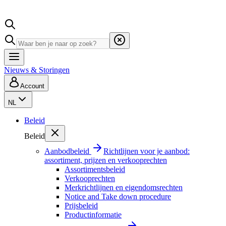
Nieuws & Storingen
Account
NL
Beleid
Beleid
Aanbodbeleid
Richtlijnen voor je aanbod:
assortiment, prijzen en verkooprechten
Assortimentsbeleid
Verkooprechten
Merkrichtlijnen en eigendomsrechten
Notice and Take down procedure
Prijsbeleid
Productinformatie