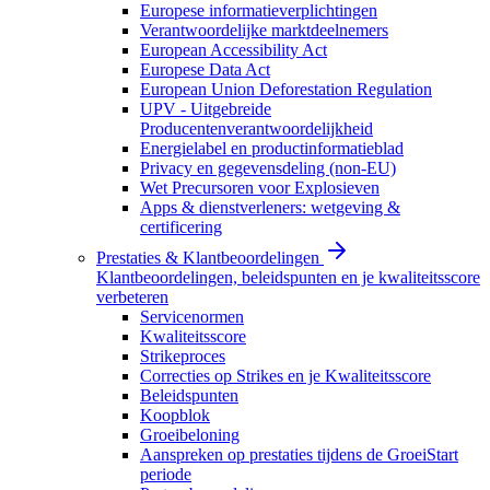
Europese informatieverplichtingen
Verantwoordelijke marktdeelnemers
European Accessibility Act
Europese Data Act
European Union Deforestation Regulation
UPV - Uitgebreide
Producentenverantwoordelijkheid
Energielabel en productinformatieblad
Privacy en gegevensdeling (non-EU)
Wet Precursoren voor Explosieven
Apps & dienstverleners: wetgeving &
certificering
Prestaties & Klantbeoordelingen
Klantbeoordelingen, beleidspunten en je kwaliteitsscore
verbeteren
Servicenormen
Kwaliteitsscore
Strikeproces
Correcties op Strikes en je Kwaliteitsscore
Beleidspunten
Koopblok
Groeibeloning
Aanspreken op prestaties tijdens de GroeiStart
periode