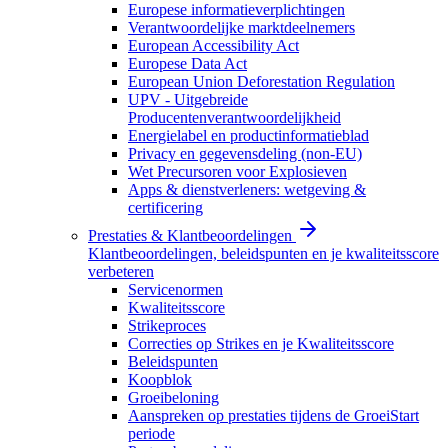
Europese informatieverplichtingen
Verantwoordelijke marktdeelnemers
European Accessibility Act
Europese Data Act
European Union Deforestation Regulation
UPV - Uitgebreide
Producentenverantwoordelijkheid
Energielabel en productinformatieblad
Privacy en gegevensdeling (non-EU)
Wet Precursoren voor Explosieven
Apps & dienstverleners: wetgeving &
certificering
Prestaties & Klantbeoordelingen
Klantbeoordelingen, beleidspunten en je kwaliteitsscore
verbeteren
Servicenormen
Kwaliteitsscore
Strikeproces
Correcties op Strikes en je Kwaliteitsscore
Beleidspunten
Koopblok
Groeibeloning
Aanspreken op prestaties tijdens de GroeiStart
periode