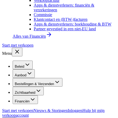
Verkoopfactuur
Apps & dienstverleners: financiën &
verzekeringen
Commissie
Klantcontact en (BTW-)facturen
Apps & dienstverleners: boekhouding & BTW
Partner gevestigd in een niet-EU land
Alles van
Financiën
Start met verkopen
Menu
Beleid
Aanbod
Bestellingen & Verzenden
Zichtbaarheid
Financiën
Start met verkopen
Nieuws & Storingen
Inloggen
Hulp bij mijn
verkoopaccount