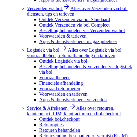
Verzenden via bol
Alles over Verzenden via bol:
diensten, tips en tarieven
Ontdek Verzenden via bol Standaard
Ontdek Verzenden via bol Compleet
Bestelling behandelen via Verzenden via bol
Voorwaarden & tarieven
Apps & dienstverleners: magazijnbeheer
Logistiek via bol
Alles over Logistiek via bol:
voorraadbeheer, retourafhandeling en tarieven
Ontdek Logistiek via bol
Bestelling behandelen & verzenden via logistiek
via bol
Voorraadbeheer
Financiële afhandeling
Voorraad retourneren
Voorwaarden en tarieven
Apps & dienstverleners: verzenden
Service & Afrekenen
Alles over retouren,
klantcontact, LIM, klantfacturen en bol.checkout
Ontdek bol.checkout
Retouropties
Retouren behandelen
Retourzending beschadigd of vermist (RLIM)