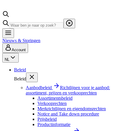
Nieuws & Storingen
Account
NL
Beleid
Beleid
Aanbodbeleid
Richtlijnen voor je aanbod:
assortiment, prijzen en verkooprechten
Assortimentsbeleid
Verkooprechten
Merkrichtlijnen en eigendomsrechten
Notice and Take down procedure
Prijsbeleid
Productinformatie