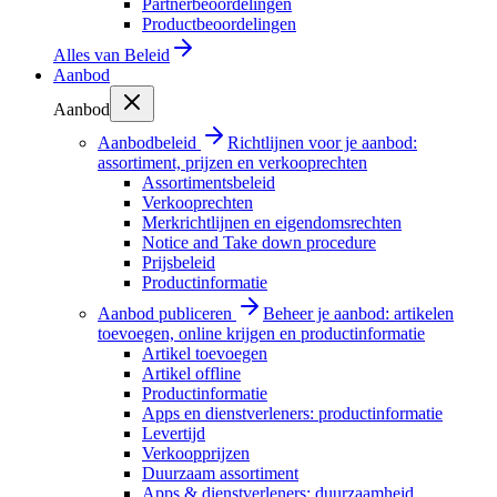
Partnerbeoordelingen
Productbeoordelingen
Alles van
Beleid
Aanbod
Aanbod
Aanbodbeleid
Richtlijnen voor je aanbod:
assortiment, prijzen en verkooprechten
Assortimentsbeleid
Verkooprechten
Merkrichtlijnen en eigendomsrechten
Notice and Take down procedure
Prijsbeleid
Productinformatie
Aanbod publiceren
Beheer je aanbod: artikelen
toevoegen, online krijgen en productinformatie
Artikel toevoegen
Artikel offline
Productinformatie
Apps en dienstverleners: productinformatie
Levertijd
Verkoopprijzen
Duurzaam assortiment
Apps & dienstverleners: duurzaamheid