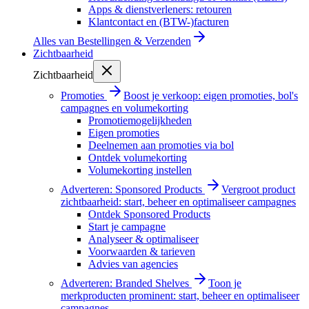
Apps & dienstverleners: retouren
Klantcontact en (BTW-)facturen
Alles van
Bestellingen & Verzenden
Zichtbaarheid
Zichtbaarheid
Promoties
Boost je verkoop: eigen promoties, bol's
campagnes en volumekorting
Promotiemogelijkheden
Eigen promoties
Deelnemen aan promoties via bol
Ontdek volumekorting
Volumekorting instellen
Adverteren: Sponsored Products
Vergroot product
zichtbaarheid: start, beheer en optimaliseer campagnes
Ontdek Sponsored Products
Start je campagne
Analyseer & optimaliseer
Voorwaarden & tarieven
Advies van agencies
Adverteren: Branded Shelves
Toon je
merkproducten prominent: start, beheer en optimaliseer
campagnes