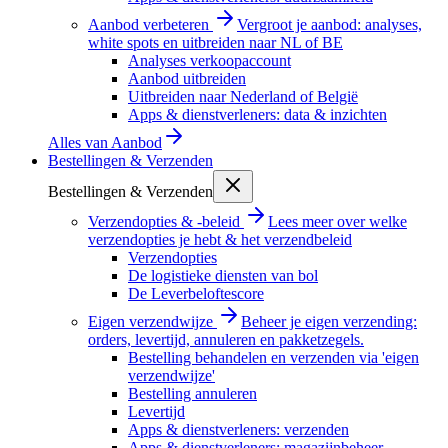
Aanbod verbeteren
Vergroot je aanbod: analyses,
white spots en uitbreiden naar NL of BE
Analyses verkoopaccount
Aanbod uitbreiden
Uitbreiden naar Nederland of België
Apps & dienstverleners: data & inzichten
Alles van
Aanbod
Bestellingen & Verzenden
Bestellingen & Verzenden
Verzendopties & -beleid
Lees meer over welke
verzendopties je hebt & het verzendbeleid
Verzendopties
De logistieke diensten van bol
De Leverbeloftescore
Eigen verzendwijze
Beheer je eigen verzending:
orders, levertijd, annuleren en pakketzegels.
Bestelling behandelen en verzenden via 'eigen
verzendwijze'
Bestelling annuleren
Levertijd
Apps & dienstverleners: verzenden
Apps & dienstverleners: magazijnbeheer