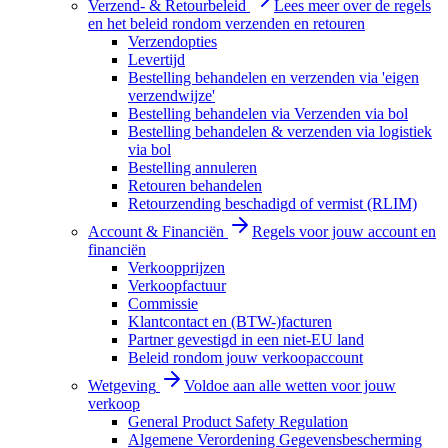
Verzend- & Retourbeleid
Lees meer over de regels
en het beleid rondom verzenden en retouren
Verzendopties
Levertijd
Bestelling behandelen en verzenden via 'eigen
verzendwijze'
Bestelling behandelen via Verzenden via bol
Bestelling behandelen & verzenden via logistiek
via bol
Bestelling annuleren
Retouren behandelen
Retourzending beschadigd of vermist (RLIM)
Account & Financiën
Regels voor jouw account en
financiën
Verkoopprijzen
Verkoopfactuur
Commissie
Klantcontact en (BTW-)facturen
Partner gevestigd in een niet-EU land
Beleid rondom jouw verkoopaccount
Wetgeving
Voldoe aan alle wetten voor jouw
verkoop
General Product Safety Regulation
Algemene Verordening Gegevensbescherming