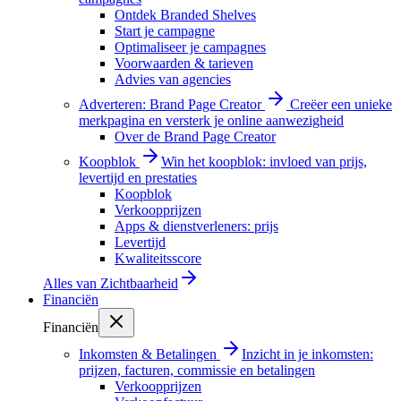
Ontdek Branded Shelves
Start je campagne
Optimaliseer je campagnes
Voorwaarden & tarieven
Advies van agencies
Adverteren: Brand Page Creator
Creëer een unieke
merkpagina en versterk je online aanwezigheid
Over de Brand Page Creator
Koopblok
Win het koopblok: invloed van prijs,
levertijd en prestaties
Koopblok
Verkoopprijzen
Apps & dienstverleners: prijs
Levertijd
Kwaliteitsscore
Alles van
Zichtbaarheid
Financiën
Financiën
Inkomsten & Betalingen
Inzicht in je inkomsten:
prijzen, facturen, commissie en betalingen
Verkoopprijzen