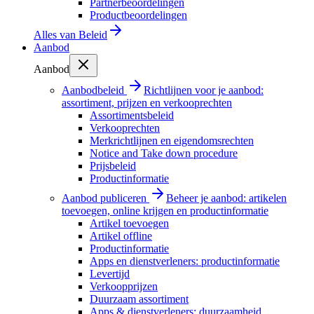
Partnerbeoordelingen
Productbeoordelingen
Alles van
Beleid
Aanbod
Aanbod
Aanbodbeleid
Richtlijnen voor je aanbod:
assortiment, prijzen en verkooprechten
Assortimentsbeleid
Verkooprechten
Merkrichtlijnen en eigendomsrechten
Notice and Take down procedure
Prijsbeleid
Productinformatie
Aanbod publiceren
Beheer je aanbod: artikelen
toevoegen, online krijgen en productinformatie
Artikel toevoegen
Artikel offline
Productinformatie
Apps en dienstverleners: productinformatie
Levertijd
Verkoopprijzen
Duurzaam assortiment
Apps & dienstverleners: duurzaamheid