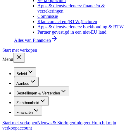
Verkoopfactuur
Apps & dienstverleners: financiën &
verzekeringen
Commissie
Klantcontact en (BTW-)facturen
Apps & dienstverleners: boekhouding & BTW
Partner gevestigd in een niet-EU land
Alles van
Financiën
Start met verkopen
Menu
Beleid
Aanbod
Bestellingen & Verzenden
Zichtbaarheid
Financiën
Start met verkopen
Nieuws & Storingen
Inloggen
Hulp bij mijn
verkoopaccount