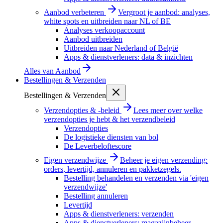
Aanbod verbeteren
Vergroot je aanbod: analyses,
white spots en uitbreiden naar NL of BE
Analyses verkoopaccount
Aanbod uitbreiden
Uitbreiden naar Nederland of België
Apps & dienstverleners: data & inzichten
Alles van
Aanbod
Bestellingen & Verzenden
Bestellingen & Verzenden
Verzendopties & -beleid
Lees meer over welke
verzendopties je hebt & het verzendbeleid
Verzendopties
De logistieke diensten van bol
De Leverbeloftescore
Eigen verzendwijze
Beheer je eigen verzending:
orders, levertijd, annuleren en pakketzegels.
Bestelling behandelen en verzenden via 'eigen
verzendwijze'
Bestelling annuleren
Levertijd
Apps & dienstverleners: verzenden
Apps & dienstverleners: magazijnbeheer