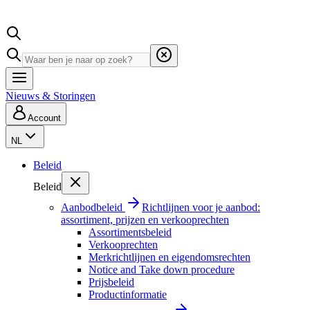
Nieuws & Storingen
Account
NL
Beleid
Beleid
Aanbodbeleid
Richtlijnen voor je aanbod:
assortiment, prijzen en verkooprechten
Assortimentsbeleid
Verkooprechten
Merkrichtlijnen en eigendomsrechten
Notice and Take down procedure
Prijsbeleid
Productinformatie