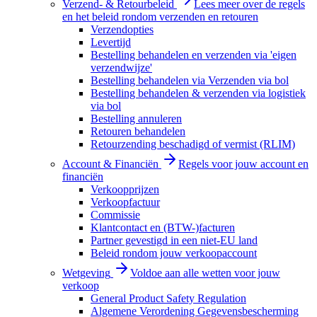
Verzend- & Retourbeleid
Lees meer over de regels
en het beleid rondom verzenden en retouren
Verzendopties
Levertijd
Bestelling behandelen en verzenden via 'eigen
verzendwijze'
Bestelling behandelen via Verzenden via bol
Bestelling behandelen & verzenden via logistiek
via bol
Bestelling annuleren
Retouren behandelen
Retourzending beschadigd of vermist (RLIM)
Account & Financiën
Regels voor jouw account en
financiën
Verkoopprijzen
Verkoopfactuur
Commissie
Klantcontact en (BTW-)facturen
Partner gevestigd in een niet-EU land
Beleid rondom jouw verkoopaccount
Wetgeving
Voldoe aan alle wetten voor jouw
verkoop
General Product Safety Regulation
Algemene Verordening Gegevensbescherming