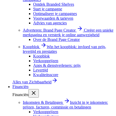
Ontdek Branded Shelves
Start je campagne
Optimaliseer je campagnes
Voorwaarden & tarieven
Advies van agencies
Adverteren: Brand Page Creator
Creëer een unieke
merkpagina en versterk je online aanwezigheid
Over de Brand Page Creator
Koopblok
Win het koopblok: invloed van prijs,
levertijd en prestaties
Koopblok
Verkoopprijzen
Apps & dienstverleners: prijs
Levertijd
Kwaliteitsscore
Alles van
Zichtbaarheid
Financiën
Financiën
Inkomsten & Betalingen
Inzicht in je inkomsten:
prijzen, facturen, commissie en betalingen
Verkoopprijzen