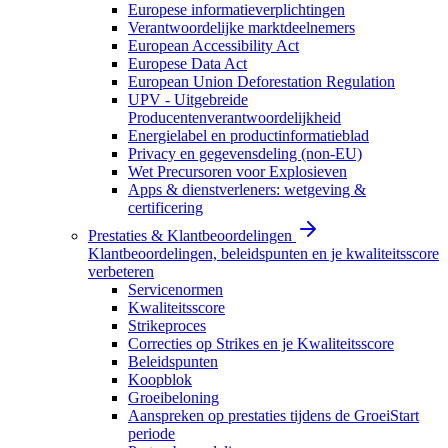
Europese informatieverplichtingen
Verantwoordelijke marktdeelnemers
European Accessibility Act
Europese Data Act
European Union Deforestation Regulation
UPV - Uitgebreide
Producentenverantwoordelijkheid
Energielabel en productinformatieblad
Privacy en gegevensdeling (non-EU)
Wet Precursoren voor Explosieven
Apps & dienstverleners: wetgeving &
certificering
Prestaties & Klantbeoordelingen
Klantbeoordelingen, beleidspunten en je kwaliteitsscore
verbeteren
Servicenormen
Kwaliteitsscore
Strikeproces
Correcties op Strikes en je Kwaliteitsscore
Beleidspunten
Koopblok
Groeibeloning
Aanspreken op prestaties tijdens de GroeiStart
periode