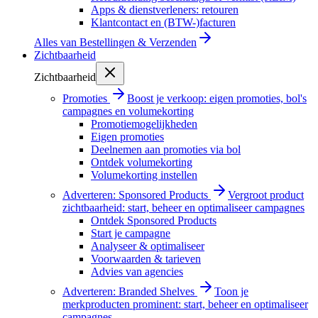
Apps & dienstverleners: retouren
Klantcontact en (BTW-)facturen
Alles van
Bestellingen & Verzenden
Zichtbaarheid
Zichtbaarheid
Promoties
Boost je verkoop: eigen promoties, bol's
campagnes en volumekorting
Promotiemogelijkheden
Eigen promoties
Deelnemen aan promoties via bol
Ontdek volumekorting
Volumekorting instellen
Adverteren: Sponsored Products
Vergroot product
zichtbaarheid: start, beheer en optimaliseer campagnes
Ontdek Sponsored Products
Start je campagne
Analyseer & optimaliseer
Voorwaarden & tarieven
Advies van agencies
Adverteren: Branded Shelves
Toon je
merkproducten prominent: start, beheer en optimaliseer
campagnes