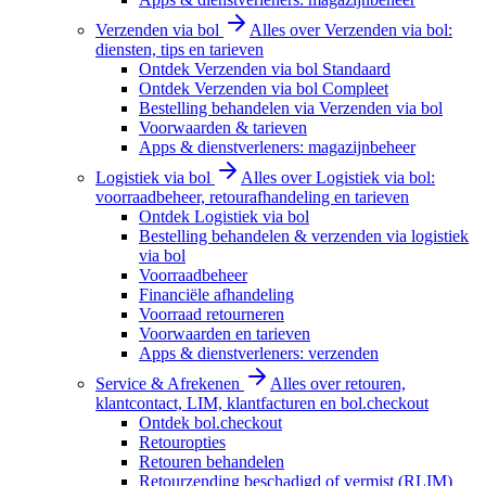
Verzenden via bol
Alles over Verzenden via bol:
diensten, tips en tarieven
Ontdek Verzenden via bol Standaard
Ontdek Verzenden via bol Compleet
Bestelling behandelen via Verzenden via bol
Voorwaarden & tarieven
Apps & dienstverleners: magazijnbeheer
Logistiek via bol
Alles over Logistiek via bol:
voorraadbeheer, retourafhandeling en tarieven
Ontdek Logistiek via bol
Bestelling behandelen & verzenden via logistiek
via bol
Voorraadbeheer
Financiële afhandeling
Voorraad retourneren
Voorwaarden en tarieven
Apps & dienstverleners: verzenden
Service & Afrekenen
Alles over retouren,
klantcontact, LIM, klantfacturen en bol.checkout
Ontdek bol.checkout
Retouropties
Retouren behandelen
Retourzending beschadigd of vermist (RLIM)