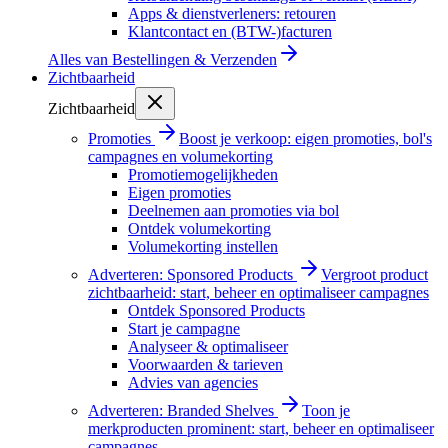
Apps & dienstverleners: retouren
Klantcontact en (BTW-)facturen
Alles van
Bestellingen & Verzenden
Zichtbaarheid
Zichtbaarheid
Promoties
Boost je verkoop: eigen promoties, bol's
campagnes en volumekorting
Promotiemogelijkheden
Eigen promoties
Deelnemen aan promoties via bol
Ontdek volumekorting
Volumekorting instellen
Adverteren: Sponsored Products
Vergroot product
zichtbaarheid: start, beheer en optimaliseer campagnes
Ontdek Sponsored Products
Start je campagne
Analyseer & optimaliseer
Voorwaarden & tarieven
Advies van agencies
Adverteren: Branded Shelves
Toon je
merkproducten prominent: start, beheer en optimaliseer
campagnes