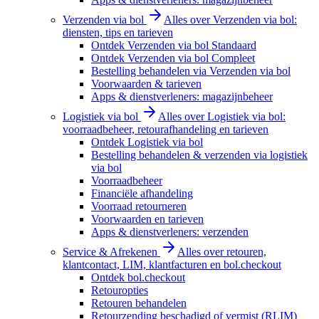
Verzenden via bol
Alles over Verzenden via bol:
diensten, tips en tarieven
Ontdek Verzenden via bol Standaard
Ontdek Verzenden via bol Compleet
Bestelling behandelen via Verzenden via bol
Voorwaarden & tarieven
Apps & dienstverleners: magazijnbeheer
Logistiek via bol
Alles over Logistiek via bol:
voorraadbeheer, retourafhandeling en tarieven
Ontdek Logistiek via bol
Bestelling behandelen & verzenden via logistiek
via bol
Voorraadbeheer
Financiële afhandeling
Voorraad retourneren
Voorwaarden en tarieven
Apps & dienstverleners: verzenden
Service & Afrekenen
Alles over retouren,
klantcontact, LIM, klantfacturen en bol.checkout
Ontdek bol.checkout
Retouropties
Retouren behandelen
Retourzending beschadigd of vermist (RLIM)