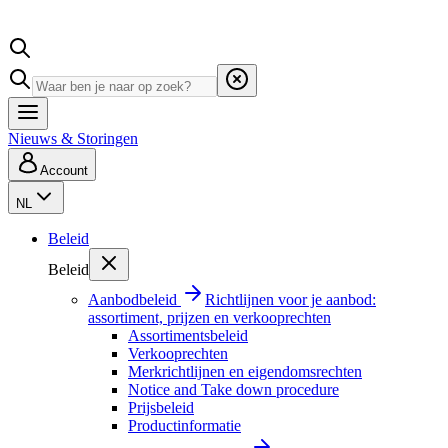
Nieuws & Storingen
Account
NL
Beleid
Beleid
Aanbodbeleid
Richtlijnen voor je aanbod:
assortiment, prijzen en verkooprechten
Assortimentsbeleid
Verkooprechten
Merkrichtlijnen en eigendomsrechten
Notice and Take down procedure
Prijsbeleid
Productinformatie