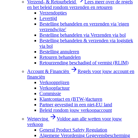
Verzend- & Retourbeleid
Lees meer over de regels
en het beleid rondom verzenden en retouren
Verzendopties
Levertijd
Bestelling behandelen en verzenden via 'eigen
verzendwijze'
Bestelling behandelen via Verzenden via bol
Bestelling behandelen & verzenden via logistiek
via bol
Bestelling annuleren
Retouren behandelen
Retourzending beschadigd of vermist (RLIM)
Account & Financiën
Regels voor jouw account en
financiën
Verkoopprijzen
Verkoopfactuur
Commissie
Klantcontact en (BTW-)facturen
Partner gevestigd in een niet-EU land
Beleid rondom jouw verkoopaccount
Wetgeving
Voldoe aan alle wetten voor jouw
verkoop
General Product Safety Regulation
Algemene Verordening Gegevensbescherming