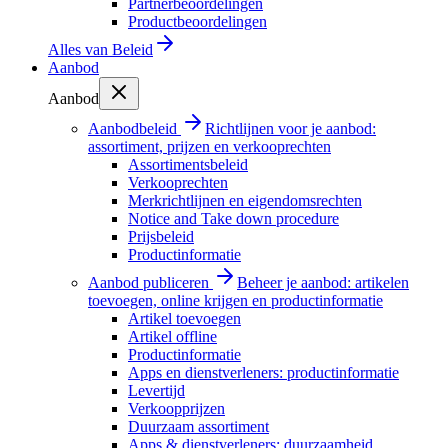
Partnerbeoordelingen
Productbeoordelingen
Alles van
Beleid
Aanbod
Aanbod
Aanbodbeleid
Richtlijnen voor je aanbod:
assortiment, prijzen en verkooprechten
Assortimentsbeleid
Verkooprechten
Merkrichtlijnen en eigendomsrechten
Notice and Take down procedure
Prijsbeleid
Productinformatie
Aanbod publiceren
Beheer je aanbod: artikelen
toevoegen, online krijgen en productinformatie
Artikel toevoegen
Artikel offline
Productinformatie
Apps en dienstverleners: productinformatie
Levertijd
Verkoopprijzen
Duurzaam assortiment
Apps & dienstverleners: duurzaamheid