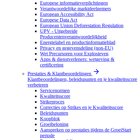
Europese informatieverplichtingen
Verantwoordelijke marktdeelnemers
European Accessibility Act
Europese Data Act
European Union Deforestation Regulation
UPV - Uitgebreide
Producentenverantwoordelijkheid
Energielabel en productinformatieblad
Privacy en gegevensdeling (non-EU)
Wet Precursoren voor Explosieven
Apps & dienstverleners: wetgeving &
certificering
Prestaties & Klantbeoordelingen
Klantbeoordelingen, beleidspunten en je kwaliteitsscore
verbeteren
Servicenormen
Kwaliteitsscore
Strikeproces
Correcties op Strikes en je Kwaliteitsscore
Beleidspunten
Koopblok
Groeibeloning
Aanspreken op prestaties tijdens de GroeiStart
periode