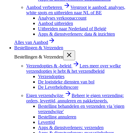
Aanbod verbeteren
Vergroot je aanbod: analyses,
white spots en uitbreiden naar NL of BE
Analyses verkoopaccount
Aanbod uitbreiden
Uitbreiden naar Nederland of België
Apps & dienstverleners: data & inzichten
Alles van
Aanbod
Bestellingen & Verzenden
Bestellingen & Verzenden
Verzendopties & -beleid
Lees meer over welke
verzendopties je hebt & het verzendbeleid
Verzendopties
De logistieke diensten van bol
De Leverbeloftescore
Eigen verzendwijze
Beheer je eigen verzending:
orders, levertijd, annuleren en pakketzegels.
Bestelling behandelen en verzenden via 'eigen
verzendwijze'
Bestelling annuleren
Levertijd
Apps & dienstverleners: verzenden
Apps & dienstverleners: magazijnbeheer