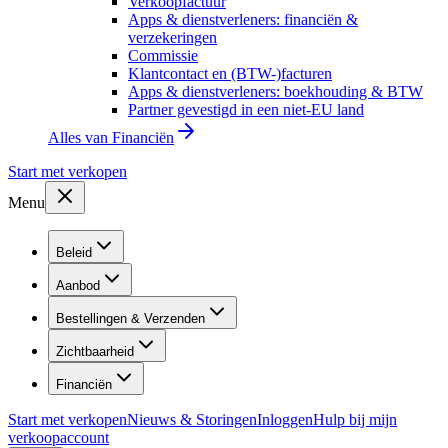
Verkoopfactuur
Apps & dienstverleners: financiën &
verzekeringen
Commissie
Klantcontact en (BTW-)facturen
Apps & dienstverleners: boekhouding & BTW
Partner gevestigd in een niet-EU land
Alles van
Financiën
Start met verkopen
Menu
Beleid
Aanbod
Bestellingen & Verzenden
Zichtbaarheid
Financiën
Start met verkopen
Nieuws & Storingen
Inloggen
Hulp bij mijn
verkoopaccount