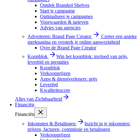
Ontdek Branded Shelves
Start je campagne
Optimaliseer je campagnes
Voorwaarden & tarieven
Advies van agencies
Adverteren: Brand Page Creator
Creëer een unieke
merkpagina en versterk je online aanwezigheid
Over de Brand Page Creator
Koopblok
Win het koopblok: invloed van prijs,
levertijd en prestaties
Koopblok
Verkoopprijzen
Apps & dienstverleners: prijs
Levertijd
Kwaliteitsscore
Alles van
Zichtbaarheid
Financiën
Financiën
Inkomsten & Betalingen
Inzicht in je inkomsten:
prijzen, facturen, commissie en betalingen
Verkoopprijzen