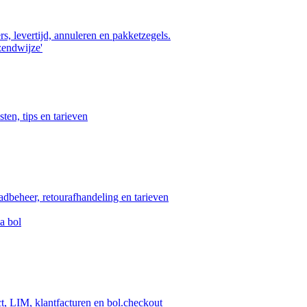
s, levertijd, annuleren en pakketzegels.
zendwijze'
ten, tips en tarieven
aadbeheer, retourafhandeling en tarieven
a bol
ct, LIM, klantfacturen en bol.checkout