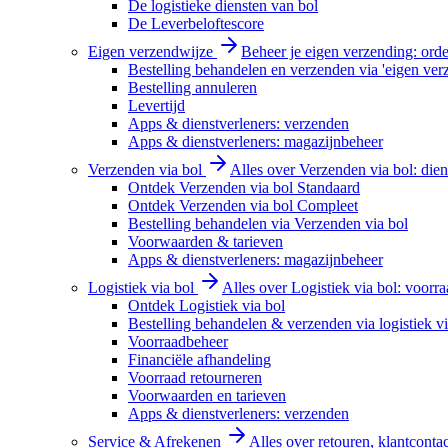
De logistieke diensten van bol
De Leverbeloftescore
Eigen verzendwijze
Beheer je eigen verzending: order
Bestelling behandelen en verzenden via 'eigen ver
Bestelling annuleren
Levertijd
Apps & dienstverleners: verzenden
Apps & dienstverleners: magazijnbeheer
Verzenden via bol
Alles over Verzenden via bol: diens
Ontdek Verzenden via bol Standaard
Ontdek Verzenden via bol Compleet
Bestelling behandelen via Verzenden via bol
Voorwaarden & tarieven
Apps & dienstverleners: magazijnbeheer
Logistiek via bol
Alles over Logistiek via bol: voorr
Ontdek Logistiek via bol
Bestelling behandelen & verzenden via logistiek vi
Voorraadbeheer
Financiële afhandeling
Voorraad retourneren
Voorwaarden en tarieven
Apps & dienstverleners: verzenden
Service & Afrekenen
Alles over retouren, klantconta