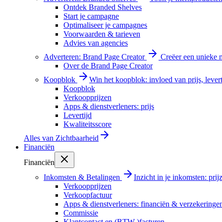
Ontdek Branded Shelves
Start je campagne
Optimaliseer je campagnes
Voorwaarden & tarieven
Advies van agencies
Adverteren: Brand Page Creator
Creëer een unieke m
Over de Brand Page Creator
Koopblok
Win het koopblok: invloed van prijs, levert
Koopblok
Verkoopprijzen
Apps & dienstverleners: prijs
Levertijd
Kwaliteitsscore
Alles van
Zichtbaarheid
Financiën
Financiën
Inkomsten & Betalingen
Inzicht in je inkomsten: pri
Verkoopprijzen
Verkoopfactuur
Apps & dienstverleners: financiën & verzekeringe
Commissie
Klantcontact en (BTW-)facturen