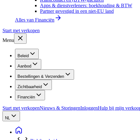
Apps & dienstverleners: boekhouding & BTW
Partner gevestigd in een niet-EU land
Alles van
Financiën
Start met verkopen
Menu
Beleid
Aanbod
Bestellingen & Verzenden
Zichtbaarheid
Financiën
Start met verkopen
Nieuws & Storingen
Inloggen
Hulp bij mijn verkoo
NL