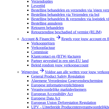
Verzendopties
Levertijd
Bestelling behandelen en verzenden via 'eigen ver
Bestelling behandelen via Verzenden via bol
Bestelling behandelen & verzenden via logistiek vi
Bestelling annuleren
Retouren behandelen
Retourzending beschadigd of vermist (RLIM)
Account & Financiën
Regels voor jouw account en f
Verkoopprijzen
Verkoopfactuur
Commissie
Klantcontact en (BTW-)facturen
Partner gevestigd in een niet-EU land
Beleid rondom jouw verkoopaccount
Wetgeving
Voldoe aan alle wetten voor jouw verkoo
General Product Safety Regulation
Algemene Verordening Gegevensbescherming
Europese informatieverplichtingen
Verantwoordelijke marktdeelnemers
European Accessibility Act
Europese Data Act
European Union Deforestation Regulation
UPV - Uitgebreide Producentenverantwoordelijkh