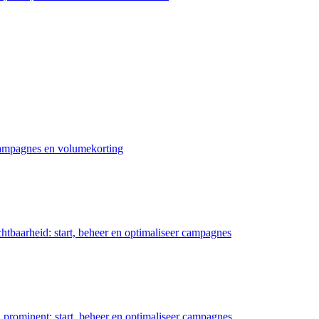
 campagnes en volumekorting
chtbaarheid: start, beheer en optimaliseer campagnes
prominent: start, beheer en optimaliseer campagnes