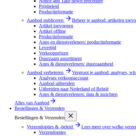
Notice and Take down procedure
Prijsbeleid
Productinformatie
Aanbod publiceren
Beheer je aanbod: artikelen toevo
Artikel toevoegen
Artikel offline
Productinformatie
Apps en dienstverleners: productinformatie
Levertijd
Verkoopprijzen
Duurzaam assortiment
Apps & dienstverleners: duurzaamheid
Aanbod verbeteren
Vergroot je aanbod: analyses, wh
Analyses verkoopaccount
Aanbod uitbreiden
Uitbreiden naar Nederland of België
Apps & dienstverleners: data & inzichten
Alles van
Aanbod
Bestellingen & Verzenden
Bestellingen & Verzenden
Verzendopties & -beleid
Lees meer over welke verzen
Verzendopties