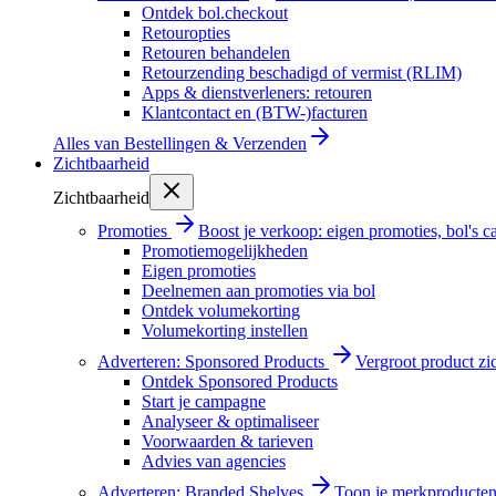
Ontdek bol.checkout
Retouropties
Retouren behandelen
Retourzending beschadigd of vermist (RLIM)
Apps & dienstverleners: retouren
Klantcontact en (BTW-)facturen
Alles van
Bestellingen & Verzenden
Zichtbaarheid
Zichtbaarheid
Promoties
Boost je verkoop: eigen promoties, bol's
Promotiemogelijkheden
Eigen promoties
Deelnemen aan promoties via bol
Ontdek volumekorting
Volumekorting instellen
Adverteren: Sponsored Products
Vergroot product zi
Ontdek Sponsored Products
Start je campagne
Analyseer & optimaliseer
Voorwaarden & tarieven
Advies van agencies
Adverteren: Branded Shelves
Toon je merkproducten 