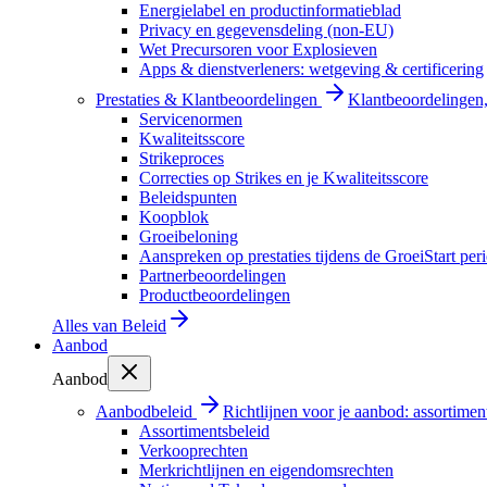
Energielabel en productinformatieblad
Privacy en gegevensdeling (non-EU)
Wet Precursoren voor Explosieven
Apps & dienstverleners: wetgeving & certificering
Prestaties & Klantbeoordelingen
Klantbeoordelingen, 
Servicenormen
Kwaliteitsscore
Strikeproces
Correcties op Strikes en je Kwaliteitsscore
Beleidspunten
Koopblok
Groeibeloning
Aanspreken op prestaties tijdens de GroeiStart per
Partnerbeoordelingen
Productbeoordelingen
Alles van
Beleid
Aanbod
Aanbod
Aanbodbeleid
Richtlijnen voor je aanbod: assortimen
Assortimentsbeleid
Verkooprechten
Merkrichtlijnen en eigendomsrechten