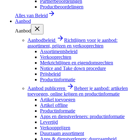
Partnerbeoordelingen
Productbeoordelingen
Alles van
Beleid
Aanbod
Aanbod
Aanbodbeleid
Richtlijnen voor je aanbod:
assortiment, prijzen en verkooprechten
Assortimentsbeleid
Verkooprechten
Merkrichtlijnen en eigendomsrechten
Notice and Take down procedure
Prijsbeleid
Productinformatie
Aanbod publiceren
Beheer je aanbod: artikelen
toevoegen, online krijgen en productinformatie
Artikel toevoegen
Artikel offline
Productinformatie
Apps en dienstverleners: productinformatie
Levertijd
Verkoopprijzen
Duurzaam assortiment
Apps & dienstverleners: duurzaamheid