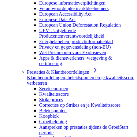
Europese informatieverplichtingen
Verantwoordelijke marktdeelnemers
European Accessibility Act
Europese Data Act
European Union Deforestation Regulation
UPV - Uitgebreide
Producentenverantwoordelijkheid
Energielabel en productinformatieblad
Privacy en gegevensdeling (non-EU)
Wet Precursoren voor Explosieven
Apps & dienstverleners: wetgeving &
certificering
Prestaties & Klantbeoordelingen
Klantbeoordelingen, beleidspunten en je kwaliteitsscore
verbeteren
Servicenormen
Kwaliteitsscore
Strikeproces
Correcties op Strikes en je Kwaliteitsscore
Beleidspunten
Koopblok
Groeibeloning
Aanspreken op prestaties tijdens de GroeiStart
periode