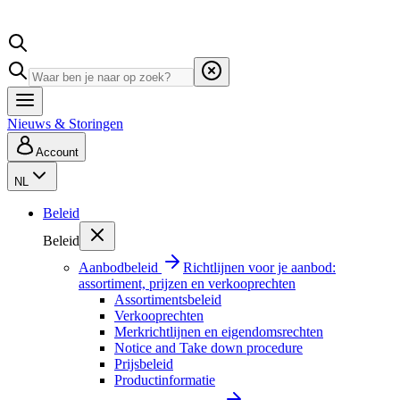
Nieuws & Storingen
Account
NL
Beleid
Beleid
Aanbodbeleid
Richtlijnen voor je aanbod:
assortiment, prijzen en verkooprechten
Assortimentsbeleid
Verkooprechten
Merkrichtlijnen en eigendomsrechten
Notice and Take down procedure
Prijsbeleid
Productinformatie