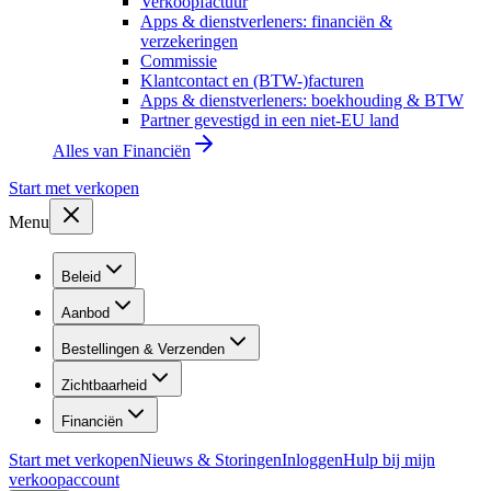
Verkoopfactuur
Apps & dienstverleners: financiën &
verzekeringen
Commissie
Klantcontact en (BTW-)facturen
Apps & dienstverleners: boekhouding & BTW
Partner gevestigd in een niet-EU land
Alles van
Financiën
Start met verkopen
Menu
Beleid
Aanbod
Bestellingen & Verzenden
Zichtbaarheid
Financiën
Start met verkopen
Nieuws & Storingen
Inloggen
Hulp bij mijn
verkoopaccount