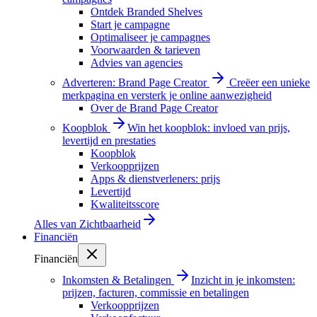
Ontdek Branded Shelves
Start je campagne
Optimaliseer je campagnes
Voorwaarden & tarieven
Advies van agencies
Adverteren: Brand Page Creator
Creëer een unieke
merkpagina en versterk je online aanwezigheid
Over de Brand Page Creator
Koopblok
Win het koopblok: invloed van prijs,
levertijd en prestaties
Koopblok
Verkoopprijzen
Apps & dienstverleners: prijs
Levertijd
Kwaliteitsscore
Alles van
Zichtbaarheid
Financiën
Financiën
Inkomsten & Betalingen
Inzicht in je inkomsten:
prijzen, facturen, commissie en betalingen
Verkoopprijzen