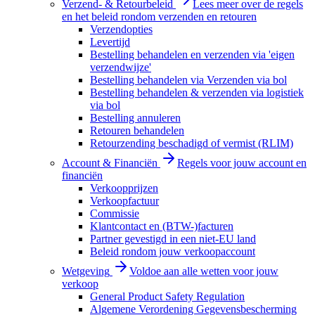
Verzend- & Retourbeleid
Lees meer over de regels
en het beleid rondom verzenden en retouren
Verzendopties
Levertijd
Bestelling behandelen en verzenden via 'eigen
verzendwijze'
Bestelling behandelen via Verzenden via bol
Bestelling behandelen & verzenden via logistiek
via bol
Bestelling annuleren
Retouren behandelen
Retourzending beschadigd of vermist (RLIM)
Account & Financiën
Regels voor jouw account en
financiën
Verkoopprijzen
Verkoopfactuur
Commissie
Klantcontact en (BTW-)facturen
Partner gevestigd in een niet-EU land
Beleid rondom jouw verkoopaccount
Wetgeving
Voldoe aan alle wetten voor jouw
verkoop
General Product Safety Regulation
Algemene Verordening Gegevensbescherming