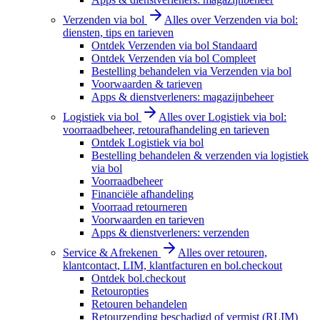
Verzenden via bol
Alles over Verzenden via bol:
diensten, tips en tarieven
Ontdek Verzenden via bol Standaard
Ontdek Verzenden via bol Compleet
Bestelling behandelen via Verzenden via bol
Voorwaarden & tarieven
Apps & dienstverleners: magazijnbeheer
Logistiek via bol
Alles over Logistiek via bol:
voorraadbeheer, retourafhandeling en tarieven
Ontdek Logistiek via bol
Bestelling behandelen & verzenden via logistiek
via bol
Voorraadbeheer
Financiële afhandeling
Voorraad retourneren
Voorwaarden en tarieven
Apps & dienstverleners: verzenden
Service & Afrekenen
Alles over retouren,
klantcontact, LIM, klantfacturen en bol.checkout
Ontdek bol.checkout
Retouropties
Retouren behandelen
Retourzending beschadigd of vermist (RLIM)