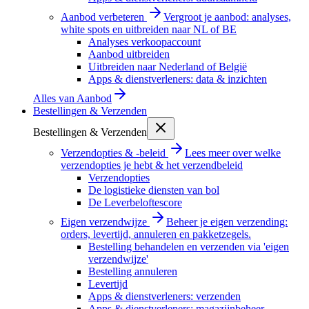
Aanbod verbeteren
Vergroot je aanbod: analyses,
white spots en uitbreiden naar NL of BE
Analyses verkoopaccount
Aanbod uitbreiden
Uitbreiden naar Nederland of België
Apps & dienstverleners: data & inzichten
Alles van
Aanbod
Bestellingen & Verzenden
Bestellingen & Verzenden
Verzendopties & -beleid
Lees meer over welke
verzendopties je hebt & het verzendbeleid
Verzendopties
De logistieke diensten van bol
De Leverbeloftescore
Eigen verzendwijze
Beheer je eigen verzending:
orders, levertijd, annuleren en pakketzegels.
Bestelling behandelen en verzenden via 'eigen
verzendwijze'
Bestelling annuleren
Levertijd
Apps & dienstverleners: verzenden
Apps & dienstverleners: magazijnbeheer