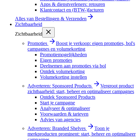
Apps & dienstverleners: retouren
Klantcontact en (BTW-)facturen
Alles van
Bestellingen & Verzenden
Zichtbaarheid
Zichtbaarheid
Promoties
Boost je verkoop: eigen promoties, bol's
campagnes en volumekorting
Promotiemogelijkheden
Eigen promoties
Deelnemen aan promoties via bol
Ontdek volumekorting
Volumekorting instellen
Adverteren: Sponsored Products
Vergroot product
zichtbaarheid: start, beheer en optimaliseer campagnes
Ontdek Sponsored Products
Start je campagne
Analyseer & optimaliseer
Voorwaarden & tarieven
Advies van agencies
Adverteren: Branded Shelves
Toon je
merkproducten prominent: start, beheer en optimaliseer
campagnes