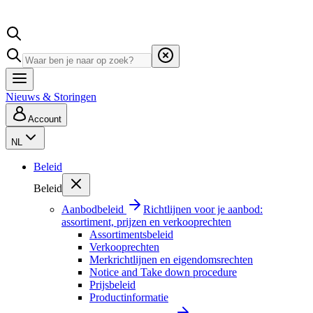
Nieuws & Storingen
Account
NL
Beleid
Beleid
Aanbodbeleid
Richtlijnen voor je aanbod:
assortiment, prijzen en verkooprechten
Assortimentsbeleid
Verkooprechten
Merkrichtlijnen en eigendomsrechten
Notice and Take down procedure
Prijsbeleid
Productinformatie