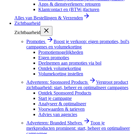
Apps & dienstverleners: retouren
Klantcontact en (BTW-)facturen
Alles van
Bestellingen & Verzenden
Zichtbaarheid
Zichtbaarheid
Promoties
Boost je verkoop: eigen promoties, bol's
campagnes en volumekorting
Promotiemogelijkheden
Eigen promoties
Deelnemen aan promoties via bol
Ontdek volumekorting
Volumekorting instellen
Adverteren: Sponsored Products
Vergroot product
zichtbaarheid: start, beheer en optimaliseer campagnes
Ontdek Sponsored Products
Start je campagne
Analyseer & optimaliseer
Voorwaarden & tarieven
Advies van agencies
Adverteren: Branded Shelves
Toon je
merkproducten prominent: start, beheer en optimaliseer
campagnes