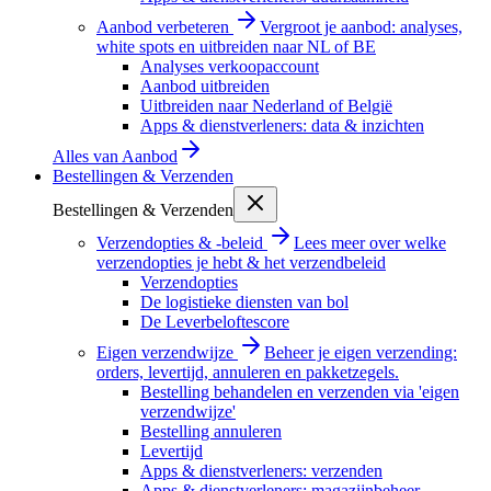
Aanbod verbeteren
Vergroot je aanbod: analyses,
white spots en uitbreiden naar NL of BE
Analyses verkoopaccount
Aanbod uitbreiden
Uitbreiden naar Nederland of België
Apps & dienstverleners: data & inzichten
Alles van
Aanbod
Bestellingen & Verzenden
Bestellingen & Verzenden
Verzendopties & -beleid
Lees meer over welke
verzendopties je hebt & het verzendbeleid
Verzendopties
De logistieke diensten van bol
De Leverbeloftescore
Eigen verzendwijze
Beheer je eigen verzending:
orders, levertijd, annuleren en pakketzegels.
Bestelling behandelen en verzenden via 'eigen
verzendwijze'
Bestelling annuleren
Levertijd
Apps & dienstverleners: verzenden
Apps & dienstverleners: magazijnbeheer