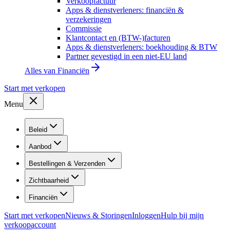
Verkoopfactuur
Apps & dienstverleners: financiën &
verzekeringen
Commissie
Klantcontact en (BTW-)facturen
Apps & dienstverleners: boekhouding & BTW
Partner gevestigd in een niet-EU land
Alles van
Financiën
Start met verkopen
Menu
Beleid
Aanbod
Bestellingen & Verzenden
Zichtbaarheid
Financiën
Start met verkopen
Nieuws & Storingen
Inloggen
Hulp bij mijn
verkoopaccount