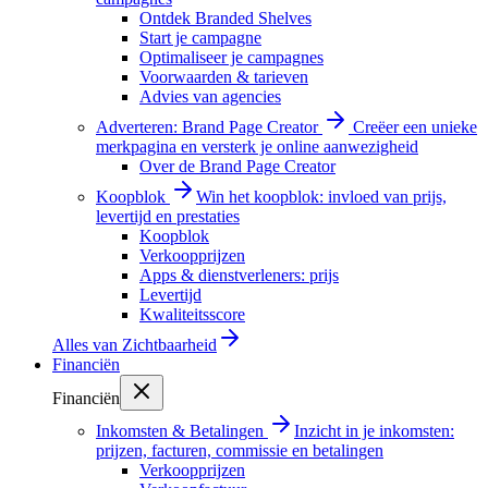
Ontdek Branded Shelves
Start je campagne
Optimaliseer je campagnes
Voorwaarden & tarieven
Advies van agencies
Adverteren: Brand Page Creator
Creëer een unieke
merkpagina en versterk je online aanwezigheid
Over de Brand Page Creator
Koopblok
Win het koopblok: invloed van prijs,
levertijd en prestaties
Koopblok
Verkoopprijzen
Apps & dienstverleners: prijs
Levertijd
Kwaliteitsscore
Alles van
Zichtbaarheid
Financiën
Financiën
Inkomsten & Betalingen
Inzicht in je inkomsten:
prijzen, facturen, commissie en betalingen
Verkoopprijzen