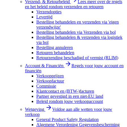
Verzend- & Retourbeleid
Lees meer over de regels
en het beleid rondom verzenden en retouren
Verzendopties
Levertijd
Bestelling behandelen en verzenden via 'eigen
verzendwijze'
Bestelling behandelen via Verzenden via bol
Bestelling behandelen & verzenden via logistiek
via bol
Bestelling annuleren
Retouren behandelen
Retourzending beschadigd of vermist (RLIM)
Account & Financiën
Regels voor jouw account en
financiën
Verkoopprijzen
Verkoopfactuur
Commissie
Klantcontact en (BTW-)facturen
Partner gevestigd in een niet-EU land
Beleid rondom jouw verkoopaccount
Wetgeving
Voldoe aan alle wetten voor jouw
verkoop
General Product Safety Regulation
Algemene Verordening Gegevensbescherming