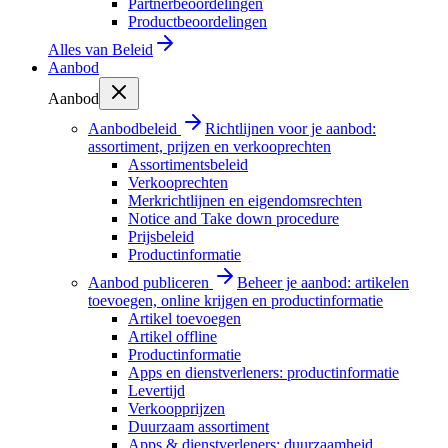
Partnerbeoordelingen
Productbeoordelingen
Alles van
Beleid
Aanbod
Aanbod
Aanbodbeleid
Richtlijnen voor je aanbod:
assortiment, prijzen en verkooprechten
Assortimentsbeleid
Verkooprechten
Merkrichtlijnen en eigendomsrechten
Notice and Take down procedure
Prijsbeleid
Productinformatie
Aanbod publiceren
Beheer je aanbod: artikelen
toevoegen, online krijgen en productinformatie
Artikel toevoegen
Artikel offline
Productinformatie
Apps en dienstverleners: productinformatie
Levertijd
Verkoopprijzen
Duurzaam assortiment
Apps & dienstverleners: duurzaamheid