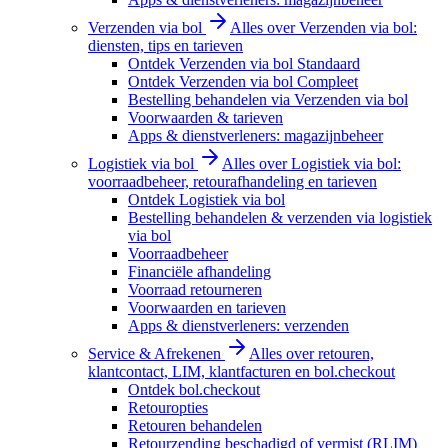
Verzenden via bol
Alles over Verzenden via bol:
diensten, tips en tarieven
Ontdek Verzenden via bol Standaard
Ontdek Verzenden via bol Compleet
Bestelling behandelen via Verzenden via bol
Voorwaarden & tarieven
Apps & dienstverleners: magazijnbeheer
Logistiek via bol
Alles over Logistiek via bol:
voorraadbeheer, retourafhandeling en tarieven
Ontdek Logistiek via bol
Bestelling behandelen & verzenden via logistiek
via bol
Voorraadbeheer
Financiële afhandeling
Voorraad retourneren
Voorwaarden en tarieven
Apps & dienstverleners: verzenden
Service & Afrekenen
Alles over retouren,
klantcontact, LIM, klantfacturen en bol.checkout
Ontdek bol.checkout
Retouropties
Retouren behandelen
Retourzending beschadigd of vermist (RLIM)