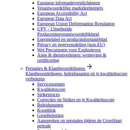
Europese informatieverplichtingen
Verantwoordelijke marktdeelnemers
European Accessibility Act
Europese Data Act
European Union Deforestation Regulation
UPV - Uitgebreide
Producentenverantwoordelijkheid
Energielabel en productinformatieblad
Privacy en gegevensdeling (non-EU)
Wet Precursoren voor Explosieven
Apps & dienstverleners: wetgeving &
certificering
Prestaties & Klantbeoordelingen
Klantbeoordelingen, beleidspunten en je kwaliteitsscore
verbeteren
Servicenormen
Kwaliteitsscore
Strikeproces
Correcties op Strikes en je Kwaliteitsscore
Beleidspunten
Koopblok
Groeibeloning
Aanspreken op prestaties tijdens de GroeiStart
periode