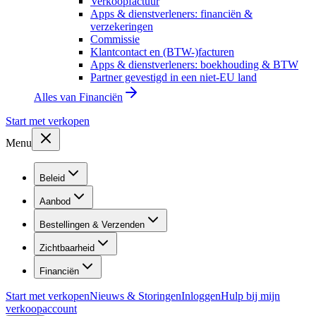
Verkoopfactuur
Apps & dienstverleners: financiën &
verzekeringen
Commissie
Klantcontact en (BTW-)facturen
Apps & dienstverleners: boekhouding & BTW
Partner gevestigd in een niet-EU land
Alles van
Financiën
Start met verkopen
Menu
Beleid
Aanbod
Bestellingen & Verzenden
Zichtbaarheid
Financiën
Start met verkopen
Nieuws & Storingen
Inloggen
Hulp bij mijn
verkoopaccount