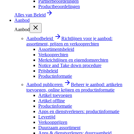
Partnerbeoordelingen
Productbeoordelingen
Alles van
Beleid
Aanbod
Aanbod
Aanbodbeleid
Richtlijnen voor je aanbod:
assortiment, prijzen en verkooprechten
Assortimentsbeleid
Verkooprechten
Merkrichtlijnen en eigendomsrechten
Notice and Take down procedure
Prijsbeleid
Productinformatie
Aanbod publiceren
Beheer je aanbod: artikelen
toevoegen, online krijgen en productinformatie
Artikel toevoegen
Artikel offline
Productinformatie
Apps en dienstverleners: productinformatie
Levertijd
Verkoopprijzen
Duurzaam assortiment
Apps & dienstverleners: duurzaamheid