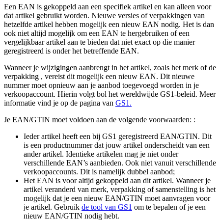
Een EAN is gekoppeld aan een specifiek artikel en kan alleen voor
dat artikel gebruikt worden. Nieuwe versies of verpakkingen van
hetzelfde artikel hebben mogelijk een nieuw EAN nodig. Het is dan
ook niet altijd mogelijk om een EAN te hergebruiken of een
vergelijkbaar artikel aan te bieden dat niet exact op die manier
geregistreerd is onder het betreffende EAN.
Wanneer je wijzigingen aanbrengt in het artikel, zoals het merk of de
verpakking , vereist dit mogelijk een nieuw EAN. Dit nieuwe
nummer moet opnieuw aan je aanbod toegevoegd worden in je
verkoopaccount. Hierin volgt bol het wereldwijde GS1-beleid. Meer
informatie vind je op de pagina van
GS1.
Je EAN/GTIN moet voldoen aan de volgende voorwaarden: :
Ieder artikel heeft een bij GS1 geregistreerd EAN/GTIN. Dit
is een productnummer dat jouw artikel onderscheidt van een
ander artikel. Identieke artikelen mag je niet onder
verschillende EAN’s aanbieden. Ook niet vanuit verschillende
verkoopaccounts. Dit is namelijk dubbel aanbod;
Het EAN is voor altijd gekoppeld aan dit artikel. Wanneer je
artikel veranderd van merk, verpakking of samenstelling is het
mogelijk dat je een nieuw EAN/GTIN moet aanvragen voor
je artikel. Gebruik
de tool van GS1
om te bepalen of je een
nieuw EAN/GTIN nodig hebt.