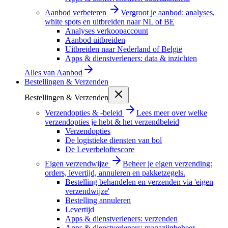
Aanbod verbeteren
Vergroot je aanbod: analyses,
white spots en uitbreiden naar NL of BE
Analyses verkoopaccount
Aanbod uitbreiden
Uitbreiden naar Nederland of België
Apps & dienstverleners: data & inzichten
Alles van
Aanbod
Bestellingen & Verzenden
Bestellingen & Verzenden
Verzendopties & -beleid
Lees meer over welke
verzendopties je hebt & het verzendbeleid
Verzendopties
De logistieke diensten van bol
De Leverbeloftescore
Eigen verzendwijze
Beheer je eigen verzending:
orders, levertijd, annuleren en pakketzegels.
Bestelling behandelen en verzenden via 'eigen
verzendwijze'
Bestelling annuleren
Levertijd
Apps & dienstverleners: verzenden
Apps & dienstverleners: magazijnbeheer