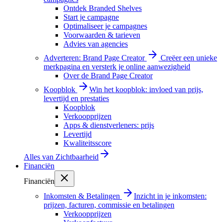
Ontdek Branded Shelves
Start je campagne
Optimaliseer je campagnes
Voorwaarden & tarieven
Advies van agencies
Adverteren: Brand Page Creator
Creëer een unieke
merkpagina en versterk je online aanwezigheid
Over de Brand Page Creator
Koopblok
Win het koopblok: invloed van prijs,
levertijd en prestaties
Koopblok
Verkoopprijzen
Apps & dienstverleners: prijs
Levertijd
Kwaliteitsscore
Alles van
Zichtbaarheid
Financiën
Financiën
Inkomsten & Betalingen
Inzicht in je inkomsten:
prijzen, facturen, commissie en betalingen
Verkoopprijzen