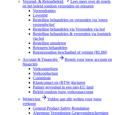
Verzend- & Retourbeleid
Lees meer over de regels
en het beleid rondom verzenden en retouren
Verzendopties
Levertijd
Bestelling behandelen en verzenden via 'eigen
verzendwijze'
Bestelling behandelen via Verzenden via bol
Bestelling behandelen & verzenden via logistiek
via bol
Bestelling annuleren
Retouren behandelen
Retourzending beschadigd of vermist (RLIM)
Account & Financiën
Regels voor jouw account en
financiën
Verkoopprijzen
Verkoopfactuur
Commissie
Klantcontact en (BTW-)facturen
Partner gevestigd in een niet-EU land
Beleid rondom jouw verkoopaccount
Wetgeving
Voldoe aan alle wetten voor jouw
verkoop
General Product Safety Regulation
Algemene Verordening Gegevensbescherming