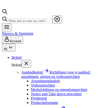
Nieuws & Storingen
Account
NL
Beleid
Beleid
Aanbodbeleid
Richtlijnen voor je aanbod:
assortiment, prijzen en verkooprechten
Assortimentsbeleid
Verkooprechten
Merkrichtlijnen en eigendomsrechten
Notice and Take down procedure
Prijsbeleid
Productinformatie