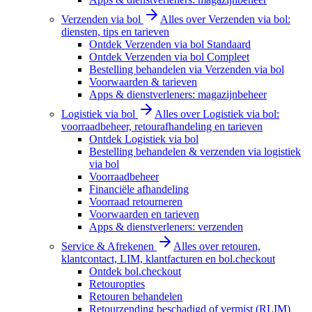
Verzenden via bol
Alles over Verzenden via bol:
diensten, tips en tarieven
Ontdek Verzenden via bol Standaard
Ontdek Verzenden via bol Compleet
Bestelling behandelen via Verzenden via bol
Voorwaarden & tarieven
Apps & dienstverleners: magazijnbeheer
Logistiek via bol
Alles over Logistiek via bol:
voorraadbeheer, retourafhandeling en tarieven
Ontdek Logistiek via bol
Bestelling behandelen & verzenden via logistiek
via bol
Voorraadbeheer
Financiële afhandeling
Voorraad retourneren
Voorwaarden en tarieven
Apps & dienstverleners: verzenden
Service & Afrekenen
Alles over retouren,
klantcontact, LIM, klantfacturen en bol.checkout
Ontdek bol.checkout
Retouropties
Retouren behandelen
Retourzending beschadigd of vermist (RLIM)