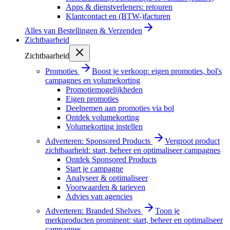
Apps & dienstverleners: retouren
Klantcontact en (BTW-)facturen
Alles van
Bestellingen & Verzenden
Zichtbaarheid
Zichtbaarheid
Promoties
Boost je verkoop: eigen promoties, bol's
campagnes en volumekorting
Promotiemogelijkheden
Eigen promoties
Deelnemen aan promoties via bol
Ontdek volumekorting
Volumekorting instellen
Adverteren: Sponsored Products
Vergroot product
zichtbaarheid: start, beheer en optimaliseer campagnes
Ontdek Sponsored Products
Start je campagne
Analyseer & optimaliseer
Voorwaarden & tarieven
Advies van agencies
Adverteren: Branded Shelves
Toon je
merkproducten prominent: start, beheer en optimaliseer
campagnes