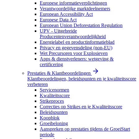
Europese informatieverplichtingen
Verantwoordelijke marktdeelnemers
European Accessibility Act
Europese Data Act
European Union Deforestation Regulation
UPV - Uitgebreide
Producentenverantwoordelijkheid
Energielabel en productinformatieblad
Privacy en gegevensdeling (non-EU)
Wet Precursoren voor Explosieven
Apps & dienstverleners: wetgeving &
certificering
Prestaties & Klantbeoordelingen
Klantbeoordelingen, beleidspunten en je kwaliteitsscore
verbeteren
Servicenormen
Kwaliteitsscore
Strikeproces
Correcties op Strikes en je Kwaliteitsscore
Beleidspunten
Koopblok
Groeibeloning
Aanspreken op prestaties tijdens de GroeiStart
periode