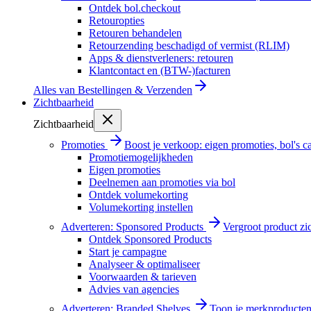
Ontdek bol.checkout
Retouropties
Retouren behandelen
Retourzending beschadigd of vermist (RLIM)
Apps & dienstverleners: retouren
Klantcontact en (BTW-)facturen
Alles van
Bestellingen & Verzenden
Zichtbaarheid
Zichtbaarheid
Promoties
Boost je verkoop: eigen promoties, bol's
Promotiemogelijkheden
Eigen promoties
Deelnemen aan promoties via bol
Ontdek volumekorting
Volumekorting instellen
Adverteren: Sponsored Products
Vergroot product zi
Ontdek Sponsored Products
Start je campagne
Analyseer & optimaliseer
Voorwaarden & tarieven
Advies van agencies
Adverteren: Branded Shelves
Toon je merkproducten 