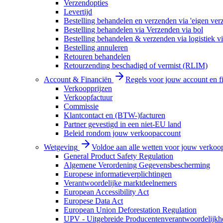
Verzendopties
Levertijd
Bestelling behandelen en verzenden via 'eigen ver
Bestelling behandelen via Verzenden via bol
Bestelling behandelen & verzenden via logistiek vi
Bestelling annuleren
Retouren behandelen
Retourzending beschadigd of vermist (RLIM)
Account & Financiën
Regels voor jouw account en f
Verkoopprijzen
Verkoopfactuur
Commissie
Klantcontact en (BTW-)facturen
Partner gevestigd in een niet-EU land
Beleid rondom jouw verkoopaccount
Wetgeving
Voldoe aan alle wetten voor jouw verkoo
General Product Safety Regulation
Algemene Verordening Gegevensbescherming
Europese informatieverplichtingen
Verantwoordelijke marktdeelnemers
European Accessibility Act
Europese Data Act
European Union Deforestation Regulation
UPV - Uitgebreide Producentenverantwoordelijkh