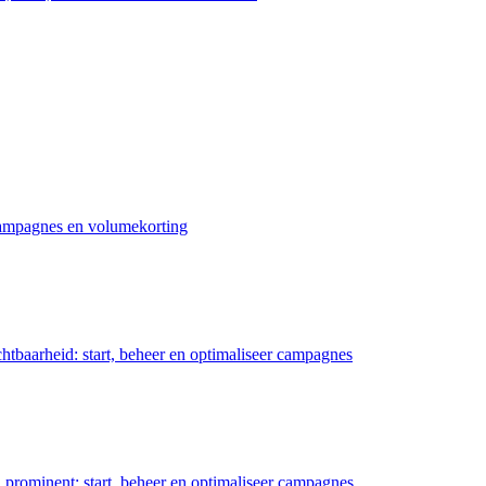
 campagnes en volumekorting
chtbaarheid: start, beheer en optimaliseer campagnes
prominent: start, beheer en optimaliseer campagnes