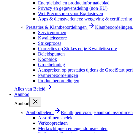
Energielabel en productinformatieblad
Privacy en gegevensdeling (non-EU)
Wet Precursoren voor Explosieven
Apps & dienstverleners: wetgeving & certificering
Prestaties & Klantbeoordelingen
Klantbeoordelingen, 
Servicenormen
Kwaliteitsscore
Strikeproces
Correcties op Strikes en je Kwaliteitsscore
Beleidspunten
Koopblok
Groeibeloning
Aanspreken op prestaties tijdens de GroeiStart per
Partnerbeoordelingen
Productbeoordelingen
Alles van
Beleid
Aanbod
Aanbod
Aanbodbeleid
Richtlijnen voor je aanbod: assortimen
Assortimentsbeleid
Verkooprechten
Merkrichtlijnen en eigendomsrechten