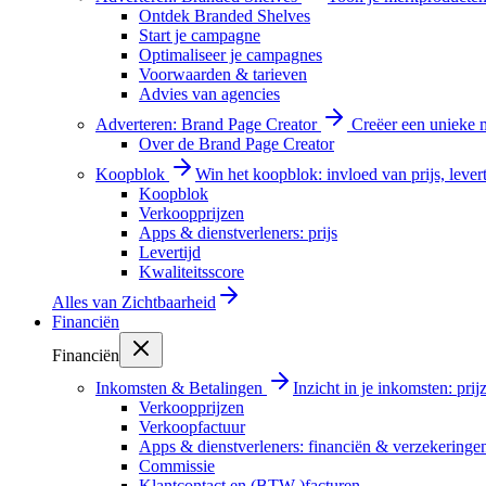
Ontdek Branded Shelves
Start je campagne
Optimaliseer je campagnes
Voorwaarden & tarieven
Advies van agencies
Adverteren: Brand Page Creator
Creëer een unieke m
Over de Brand Page Creator
Koopblok
Win het koopblok: invloed van prijs, levert
Koopblok
Verkoopprijzen
Apps & dienstverleners: prijs
Levertijd
Kwaliteitsscore
Alles van
Zichtbaarheid
Financiën
Financiën
Inkomsten & Betalingen
Inzicht in je inkomsten: pri
Verkoopprijzen
Verkoopfactuur
Apps & dienstverleners: financiën & verzekeringe
Commissie
Klantcontact en (BTW-)facturen