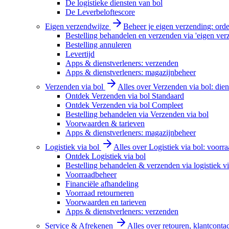
De logistieke diensten van bol
De Leverbeloftescore
Eigen verzendwijze
Beheer je eigen verzending: order
Bestelling behandelen en verzenden via 'eigen ver
Bestelling annuleren
Levertijd
Apps & dienstverleners: verzenden
Apps & dienstverleners: magazijnbeheer
Verzenden via bol
Alles over Verzenden via bol: diens
Ontdek Verzenden via bol Standaard
Ontdek Verzenden via bol Compleet
Bestelling behandelen via Verzenden via bol
Voorwaarden & tarieven
Apps & dienstverleners: magazijnbeheer
Logistiek via bol
Alles over Logistiek via bol: voorr
Ontdek Logistiek via bol
Bestelling behandelen & verzenden via logistiek vi
Voorraadbeheer
Financiële afhandeling
Voorraad retourneren
Voorwaarden en tarieven
Apps & dienstverleners: verzenden
Service & Afrekenen
Alles over retouren, klantconta