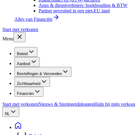
Apps & dienstverleners: boekhouding & BTW
Partner gevestigd in een niet-EU land
Alles van
Financiën
Start met verkopen
Menu
Beleid
Aanbod
Bestellingen & Verzenden
Zichtbaarheid
Financiën
Start met verkopen
Nieuws & Storingen
Inloggen
Hulp bij mijn verkoo
NL