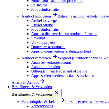
Notice and Take down procedure
Prijsbeleid
Productinformatie
Aanbod publiceren
Beheer je aanbod: artikelen toevo
Artikel toevoegen
Artikel offline
Productinformatie
Apps en dienstverleners: productinformatie
Levertijd
Verkoopprijzen
Duurzaam assortiment
Apps & dienstverleners: duurzaamheid
Aanbod verbeteren
Vergroot je aanbod: analyses, wh
Analyses verkoopaccount
Aanbod uitbreiden
Uitbreiden naar Nederland of België
Apps & dienstverleners: data & inzichten
Alles van
Aanbod
Bestellingen & Verzenden
Bestellingen & Verzenden
Verzendopties & -beleid
Lees meer over welke verzen
Verzendopties