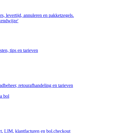
s, levertijd, annuleren en pakketzegels.
zendwijze'
ten, tips en tarieven
aadbeheer, retourafhandeling en tarieven
a bol
ct, LIM, klantfacturen en bol.checkout