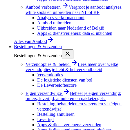
Aanbod verbeteren
Vergroot je aanbod: analyses,
white spots en uitbreiden naar NL of BE
Analyses verkoopaccount
Aanbod uitbreiden
Uitbreiden naar Nederland of België
Apps & dienstverleners: data & inzichten
Alles van
Aanbod
Bestellingen & Verzenden
Bestellingen & Verzenden
Verzendopties & -beleid
Lees meer over welke
verzendopties je hebt & het verzendbeleid
Verzendopties
De logistieke diensten van bol
De Leverbeloftescore
Eigen verzendwijze
Beheer je eigen verzending:
orders, levertijd, annuleren en pakketzegels.
Bestelling behandelen en verzenden via 'eigen
verzendwijze'
Bestelling annuleren
Levertijd
Apps & dienstverleners: verzenden
Apps & dienstverleners: magazijnbeheer