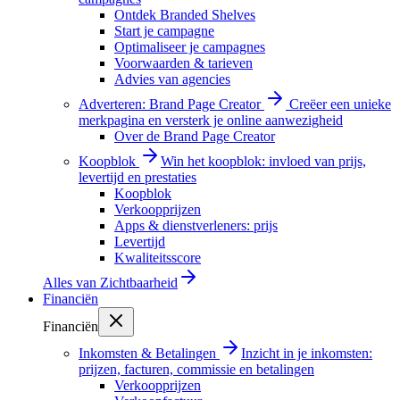
Ontdek Branded Shelves
Start je campagne
Optimaliseer je campagnes
Voorwaarden & tarieven
Advies van agencies
Adverteren: Brand Page Creator
Creëer een unieke
merkpagina en versterk je online aanwezigheid
Over de Brand Page Creator
Koopblok
Win het koopblok: invloed van prijs,
levertijd en prestaties
Koopblok
Verkoopprijzen
Apps & dienstverleners: prijs
Levertijd
Kwaliteitsscore
Alles van
Zichtbaarheid
Financiën
Financiën
Inkomsten & Betalingen
Inzicht in je inkomsten:
prijzen, facturen, commissie en betalingen
Verkoopprijzen