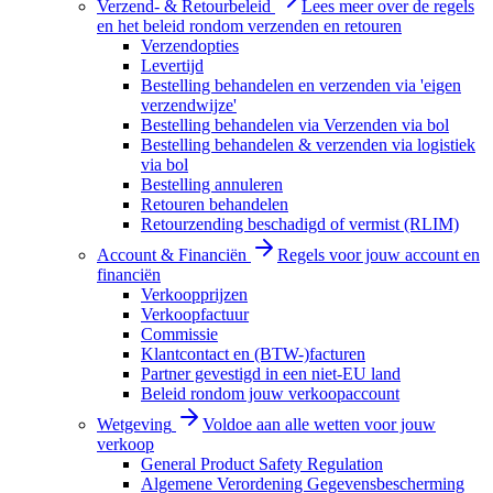
Verzend- & Retourbeleid
Lees meer over de regels
en het beleid rondom verzenden en retouren
Verzendopties
Levertijd
Bestelling behandelen en verzenden via 'eigen
verzendwijze'
Bestelling behandelen via Verzenden via bol
Bestelling behandelen & verzenden via logistiek
via bol
Bestelling annuleren
Retouren behandelen
Retourzending beschadigd of vermist (RLIM)
Account & Financiën
Regels voor jouw account en
financiën
Verkoopprijzen
Verkoopfactuur
Commissie
Klantcontact en (BTW-)facturen
Partner gevestigd in een niet-EU land
Beleid rondom jouw verkoopaccount
Wetgeving
Voldoe aan alle wetten voor jouw
verkoop
General Product Safety Regulation
Algemene Verordening Gegevensbescherming