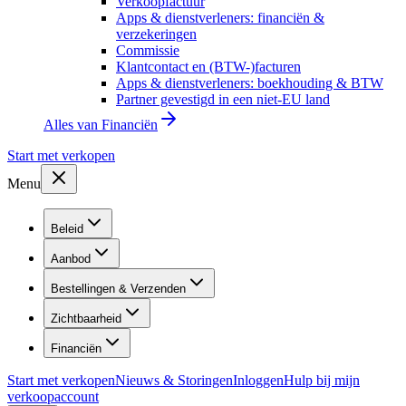
Verkoopfactuur
Apps & dienstverleners: financiën &
verzekeringen
Commissie
Klantcontact en (BTW-)facturen
Apps & dienstverleners: boekhouding & BTW
Partner gevestigd in een niet-EU land
Alles van
Financiën
Start met verkopen
Menu
Beleid
Aanbod
Bestellingen & Verzenden
Zichtbaarheid
Financiën
Start met verkopen
Nieuws & Storingen
Inloggen
Hulp bij mijn
verkoopaccount