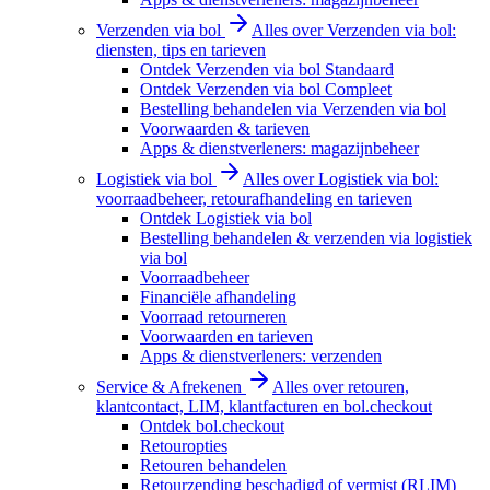
Verzenden via bol
Alles over Verzenden via bol:
diensten, tips en tarieven
Ontdek Verzenden via bol Standaard
Ontdek Verzenden via bol Compleet
Bestelling behandelen via Verzenden via bol
Voorwaarden & tarieven
Apps & dienstverleners: magazijnbeheer
Logistiek via bol
Alles over Logistiek via bol:
voorraadbeheer, retourafhandeling en tarieven
Ontdek Logistiek via bol
Bestelling behandelen & verzenden via logistiek
via bol
Voorraadbeheer
Financiële afhandeling
Voorraad retourneren
Voorwaarden en tarieven
Apps & dienstverleners: verzenden
Service & Afrekenen
Alles over retouren,
klantcontact, LIM, klantfacturen en bol.checkout
Ontdek bol.checkout
Retouropties
Retouren behandelen
Retourzending beschadigd of vermist (RLIM)