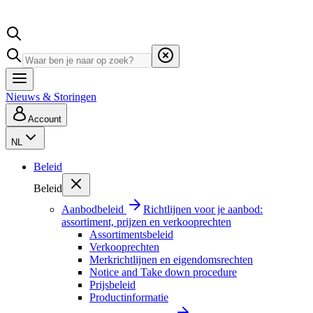
Nieuws & Storingen
Account
NL
Beleid
Beleid
Aanbodbeleid
Richtlijnen voor je aanbod:
assortiment, prijzen en verkooprechten
Assortimentsbeleid
Verkooprechten
Merkrichtlijnen en eigendomsrechten
Notice and Take down procedure
Prijsbeleid
Productinformatie