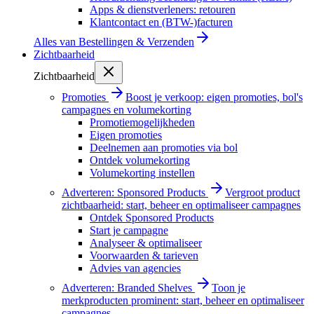
Apps & dienstverleners: retouren
Klantcontact en (BTW-)facturen
Alles van
Bestellingen & Verzenden
Zichtbaarheid
Zichtbaarheid
Promoties
Boost je verkoop: eigen promoties, bol's
campagnes en volumekorting
Promotiemogelijkheden
Eigen promoties
Deelnemen aan promoties via bol
Ontdek volumekorting
Volumekorting instellen
Adverteren: Sponsored Products
Vergroot product
zichtbaarheid: start, beheer en optimaliseer campagnes
Ontdek Sponsored Products
Start je campagne
Analyseer & optimaliseer
Voorwaarden & tarieven
Advies van agencies
Adverteren: Branded Shelves
Toon je
merkproducten prominent: start, beheer en optimaliseer
campagnes