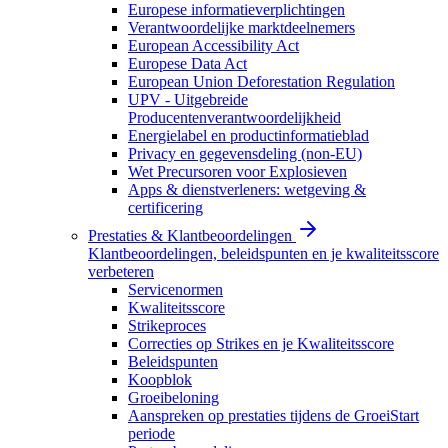
Europese informatieverplichtingen
Verantwoordelijke marktdeelnemers
European Accessibility Act
Europese Data Act
European Union Deforestation Regulation
UPV - Uitgebreide
Producentenverantwoordelijkheid
Energielabel en productinformatieblad
Privacy en gegevensdeling (non-EU)
Wet Precursoren voor Explosieven
Apps & dienstverleners: wetgeving &
certificering
Prestaties & Klantbeoordelingen
Klantbeoordelingen, beleidspunten en je kwaliteitsscore
verbeteren
Servicenormen
Kwaliteitsscore
Strikeproces
Correcties op Strikes en je Kwaliteitsscore
Beleidspunten
Koopblok
Groeibeloning
Aanspreken op prestaties tijdens de GroeiStart
periode