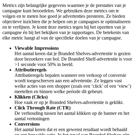
Metrics zijn belangrijke gegevens waarmee je de prestaties van je
campagne kunt beoordelen. We gebruiken deze metrics om te
volgen en te meten hoe goed je advertenties presteren. Ze bieden
objectieve inzichten die je helpen om je campagnes te optimaliseren
en te verfijnen. Je komt deze metrics tegen bij het opzetten van je
campagne én bij het bekijken van je rapportages. De betekenis van
elke metric hangt af van de specifieke doelen van je campagne.
Viewable Impressions
Het aantal keren dat je Branded Shelves-advertentie is gezien
door bezoekers van bol. De Branded Shelf-advertentie is voor
>1 seconde voor 50% in beeld.
Attributieregels
Attributieregels bepalen wanneer een verkoop of conversie
wordt toegeschreven aan een advertentie. Ze leggen vast
welke acties van een shopper (zoals een ‘click’ of een ‘view’)
meetellen en binnen welke periode dit gebeurt.
Klikken (Clicks)
Hoe vaak er op je Branded Shelves-advertentie is geklikt.
Click Through Rate (CTR)
De verhouding tussen het aantal klikken op de banner en het
aantal vertoningen
Conversions
Het aantal keren dat er een gewenst resultaat wordt behaald
op een bepaalde actie. In het geval van Branded Shelves zijn