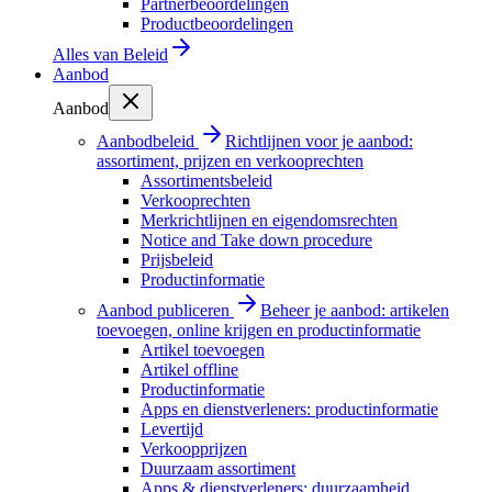
Partnerbeoordelingen
Productbeoordelingen
Alles van
Beleid
Aanbod
Aanbod
Aanbodbeleid
Richtlijnen voor je aanbod:
assortiment, prijzen en verkooprechten
Assortimentsbeleid
Verkooprechten
Merkrichtlijnen en eigendomsrechten
Notice and Take down procedure
Prijsbeleid
Productinformatie
Aanbod publiceren
Beheer je aanbod: artikelen
toevoegen, online krijgen en productinformatie
Artikel toevoegen
Artikel offline
Productinformatie
Apps en dienstverleners: productinformatie
Levertijd
Verkoopprijzen
Duurzaam assortiment
Apps & dienstverleners: duurzaamheid