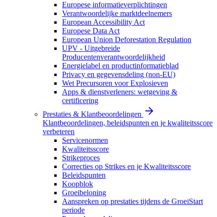
Europese informatieverplichtingen
Verantwoordelijke marktdeelnemers
European Accessibility Act
Europese Data Act
European Union Deforestation Regulation
UPV - Uitgebreide
Producentenverantwoordelijkheid
Energielabel en productinformatieblad
Privacy en gegevensdeling (non-EU)
Wet Precursoren voor Explosieven
Apps & dienstverleners: wetgeving &
certificering
Prestaties & Klantbeoordelingen
Klantbeoordelingen, beleidspunten en je kwaliteitsscore
verbeteren
Servicenormen
Kwaliteitsscore
Strikeproces
Correcties op Strikes en je Kwaliteitsscore
Beleidspunten
Koopblok
Groeibeloning
Aanspreken op prestaties tijdens de GroeiStart
periode