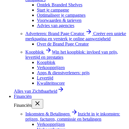
Ontdek Branded Shelves
Start je campagne
Optimaliseer je campagnes
Voorwaarden & tarieven
Advies van agencies
Adverteren: Brand Page Creator
Creëer een unieke
merkpagina en versterk je online aanwezigheid
Over de Brand Page Creator
Koopblok
Win het koopblok: invloed van prijs,
levertijd en prestaties
Koopblok
Verkoopprijzen
Apps & dienstverleners: prijs
Levertijd
Kwaliteitsscore
Alles van
Zichtbaarheid
Financiën
Financiën
Inkomsten & Betalingen
Inzicht in je inkomsten:
prijzen, facturen, commissie en betalingen
Verkoopprijzen