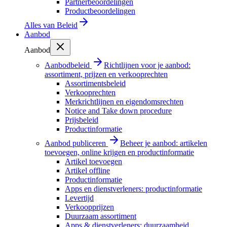
Partnerbeoordelingen
Productbeoordelingen
Alles van
Beleid
Aanbod
Aanbod
Aanbodbeleid
Richtlijnen voor je aanbod:
assortiment, prijzen en verkooprechten
Assortimentsbeleid
Verkooprechten
Merkrichtlijnen en eigendomsrechten
Notice and Take down procedure
Prijsbeleid
Productinformatie
Aanbod publiceren
Beheer je aanbod: artikelen
toevoegen, online krijgen en productinformatie
Artikel toevoegen
Artikel offline
Productinformatie
Apps en dienstverleners: productinformatie
Levertijd
Verkoopprijzen
Duurzaam assortiment
Apps & dienstverleners: duurzaamheid