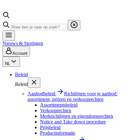
Nieuws & Storingen
Account
NL
Beleid
Beleid
Aanbodbeleid
Richtlijnen voor je aanbod:
assortiment, prijzen en verkooprechten
Assortimentsbeleid
Verkooprechten
Merkrichtlijnen en eigendomsrechten
Notice and Take down procedure
Prijsbeleid
Productinformatie