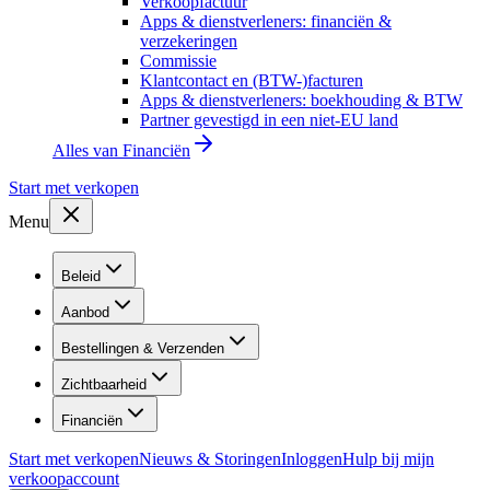
Verkoopfactuur
Apps & dienstverleners: financiën &
verzekeringen
Commissie
Klantcontact en (BTW-)facturen
Apps & dienstverleners: boekhouding & BTW
Partner gevestigd in een niet-EU land
Alles van
Financiën
Start met verkopen
Menu
Beleid
Aanbod
Bestellingen & Verzenden
Zichtbaarheid
Financiën
Start met verkopen
Nieuws & Storingen
Inloggen
Hulp bij mijn
verkoopaccount