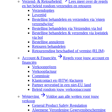
Verzend- & Retourbeleid
Lees meer over de regels
en het beleid rondom verzenden en retouren
Verzendopties
Levertijd
Bestelling behandelen en verzenden via 'eigen
verzendwijze'
Bestelling behandelen via Verzenden via bol
Bestelling behandelen & verzenden via logistiek
via bol
Bestelling annuleren
Retouren behandelen
Retourzending beschadigd of vermist (RLIM)
Account & Financiën
Regels voor jouw account en
financiën
Verkoopprijzen
Verkoopfactuur
Commissie
Klantcontact en (BTW-)facturen
Partner gevestigd in een niet-EU land
Beleid rondom jouw verkoopaccount
Wetgeving
Voldoe aan alle wetten voor jouw
verkoop
General Product Safety Regulation
Algemene Verordening Gegevensbescherming