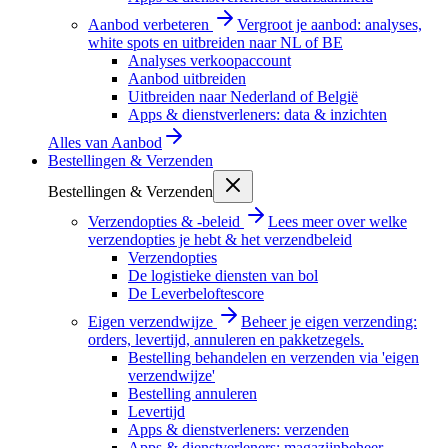
Aanbod verbeteren
Vergroot je aanbod: analyses,
white spots en uitbreiden naar NL of BE
Analyses verkoopaccount
Aanbod uitbreiden
Uitbreiden naar Nederland of België
Apps & dienstverleners: data & inzichten
Alles van
Aanbod
Bestellingen & Verzenden
Bestellingen & Verzenden
Verzendopties & -beleid
Lees meer over welke
verzendopties je hebt & het verzendbeleid
Verzendopties
De logistieke diensten van bol
De Leverbeloftescore
Eigen verzendwijze
Beheer je eigen verzending:
orders, levertijd, annuleren en pakketzegels.
Bestelling behandelen en verzenden via 'eigen
verzendwijze'
Bestelling annuleren
Levertijd
Apps & dienstverleners: verzenden
Apps & dienstverleners: magazijnbeheer