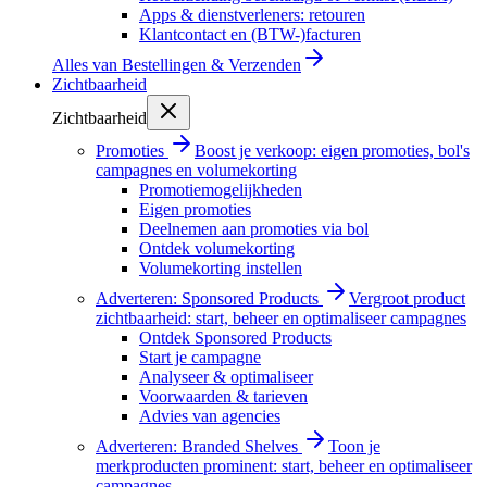
Apps & dienstverleners: retouren
Klantcontact en (BTW-)facturen
Alles van
Bestellingen & Verzenden
Zichtbaarheid
Zichtbaarheid
Promoties
Boost je verkoop: eigen promoties, bol's
campagnes en volumekorting
Promotiemogelijkheden
Eigen promoties
Deelnemen aan promoties via bol
Ontdek volumekorting
Volumekorting instellen
Adverteren: Sponsored Products
Vergroot product
zichtbaarheid: start, beheer en optimaliseer campagnes
Ontdek Sponsored Products
Start je campagne
Analyseer & optimaliseer
Voorwaarden & tarieven
Advies van agencies
Adverteren: Branded Shelves
Toon je
merkproducten prominent: start, beheer en optimaliseer
campagnes