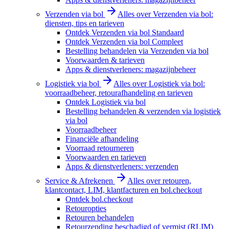
Verzenden via bol
Alles over Verzenden via bol:
diensten, tips en tarieven
Ontdek Verzenden via bol Standaard
Ontdek Verzenden via bol Compleet
Bestelling behandelen via Verzenden via bol
Voorwaarden & tarieven
Apps & dienstverleners: magazijnbeheer
Logistiek via bol
Alles over Logistiek via bol:
voorraadbeheer, retourafhandeling en tarieven
Ontdek Logistiek via bol
Bestelling behandelen & verzenden via logistiek
via bol
Voorraadbeheer
Financiële afhandeling
Voorraad retourneren
Voorwaarden en tarieven
Apps & dienstverleners: verzenden
Service & Afrekenen
Alles over retouren,
klantcontact, LIM, klantfacturen en bol.checkout
Ontdek bol.checkout
Retouropties
Retouren behandelen
Retourzending beschadigd of vermist (RLIM)