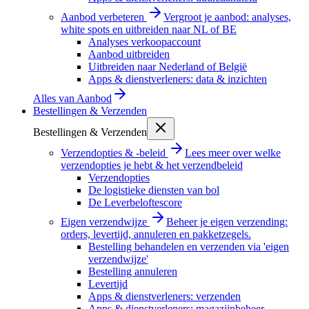
Aanbod verbeteren
Vergroot je aanbod: analyses,
white spots en uitbreiden naar NL of BE
Analyses verkoopaccount
Aanbod uitbreiden
Uitbreiden naar Nederland of België
Apps & dienstverleners: data & inzichten
Alles van
Aanbod
Bestellingen & Verzenden
Bestellingen & Verzenden
Verzendopties & -beleid
Lees meer over welke
verzendopties je hebt & het verzendbeleid
Verzendopties
De logistieke diensten van bol
De Leverbeloftescore
Eigen verzendwijze
Beheer je eigen verzending:
orders, levertijd, annuleren en pakketzegels.
Bestelling behandelen en verzenden via 'eigen
verzendwijze'
Bestelling annuleren
Levertijd
Apps & dienstverleners: verzenden
Apps & dienstverleners: magazijnbeheer