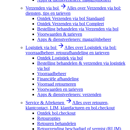
Verzenden via bol
Alles over Verzenden via bol:
diensten, tips en tarieven
Ontdek Verzenden via bol Standaard
Ontdek Verzenden via bol Compleet
Bestelling behandelen via Verzenden via bol
Voorwaarden & tarieven
Apps & dienstverleners: magazijnbeheer
Logistiek via bol
Alles over Logistiek via bol:
voorraadbeheer, retourafhandeling en tarieven
Ontdek Logistiek via bol
Bestelling behandelen & verzenden via logistiek
via bol
Voorraadbeheer
Financiële afhandeling
Voorraad retourneren
Voorwaarden en tarieven
Apps & dienstverleners: verzenden
Service & Afrekenen
Alles over retouren,
klantcontact, LIM, klantfacturen en bol.checkout
Ontdek bol.checkout
Retouropties
Retouren behandelen
Retourzending beschadigd of vermist (RLIM)