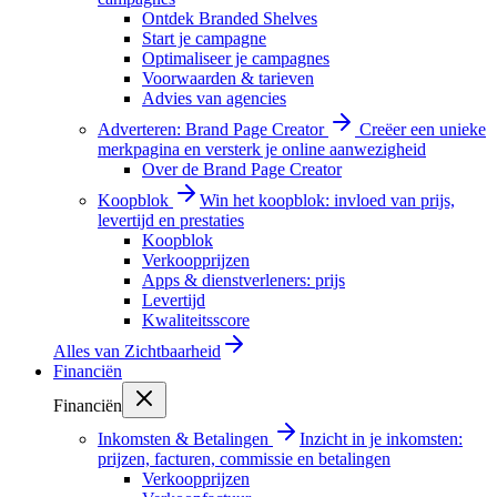
Ontdek Branded Shelves
Start je campagne
Optimaliseer je campagnes
Voorwaarden & tarieven
Advies van agencies
Adverteren: Brand Page Creator
Creëer een unieke
merkpagina en versterk je online aanwezigheid
Over de Brand Page Creator
Koopblok
Win het koopblok: invloed van prijs,
levertijd en prestaties
Koopblok
Verkoopprijzen
Apps & dienstverleners: prijs
Levertijd
Kwaliteitsscore
Alles van
Zichtbaarheid
Financiën
Financiën
Inkomsten & Betalingen
Inzicht in je inkomsten:
prijzen, facturen, commissie en betalingen
Verkoopprijzen