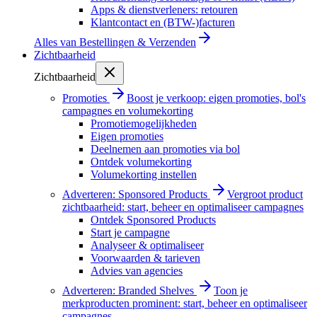
Apps & dienstverleners: retouren
Klantcontact en (BTW-)facturen
Alles van
Bestellingen & Verzenden
Zichtbaarheid
Zichtbaarheid
Promoties
Boost je verkoop: eigen promoties, bol's
campagnes en volumekorting
Promotiemogelijkheden
Eigen promoties
Deelnemen aan promoties via bol
Ontdek volumekorting
Volumekorting instellen
Adverteren: Sponsored Products
Vergroot product
zichtbaarheid: start, beheer en optimaliseer campagnes
Ontdek Sponsored Products
Start je campagne
Analyseer & optimaliseer
Voorwaarden & tarieven
Advies van agencies
Adverteren: Branded Shelves
Toon je
merkproducten prominent: start, beheer en optimaliseer
campagnes