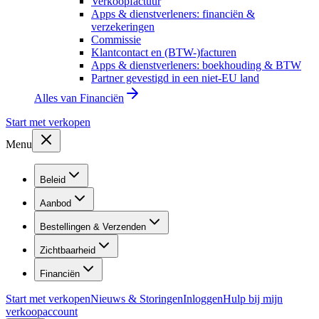
Verkoopfactuur
Apps & dienstverleners: financiën &
verzekeringen
Commissie
Klantcontact en (BTW-)facturen
Apps & dienstverleners: boekhouding & BTW
Partner gevestigd in een niet-EU land
Alles van
Financiën
Start met verkopen
Menu
Beleid
Aanbod
Bestellingen & Verzenden
Zichtbaarheid
Financiën
Start met verkopen
Nieuws & Storingen
Inloggen
Hulp bij mijn
verkoopaccount