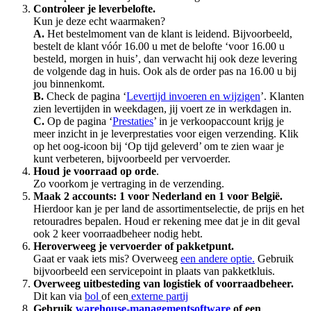
Controleer je leverbelofte.
Kun je deze echt waarmaken?
A.
Het bestelmoment van de klant is leidend. Bijvoorbeeld,
bestelt de klant vóór 16.00 u met de belofte ‘voor 16.00 u
besteld, morgen in huis’, dan verwacht hij ook deze levering
de volgende dag in huis. Ook als de order pas na 16.00 u bij
jou binnenkomt.
B.
Check de pagina ‘
Levertijd invoeren en wijzigen
’. Klanten
zien levertijden in weekdagen, jij voert ze in werkdagen in.
C.
Op de pagina ‘
Prestaties
’ in je verkoopaccount krijg je
meer inzicht in je leverprestaties voor eigen verzending. Klik
op het oog-icoon bij ‘Op tijd geleverd’ om te zien waar je
kunt verbeteren, bijvoorbeeld per vervoerder.
Houd je voorraad op orde
.
Zo voorkom je vertraging in de verzending.
Maak 2 accounts: 1 voor Nederland en 1 voor België.
Hierdoor kan je per land de assortimentselectie, de prijs en het
retouradres bepalen. Houd er rekening mee dat je in dit geval
ook 2 keer voorraadbeheer nodig hebt.
Heroverweeg je vervoerder of pakketpunt.
Gaat er vaak iets mis? Overweeg
een andere optie.
Gebruik
bijvoorbeeld een servicepoint in plaats van pakketkluis.
Overweeg uitbesteding van logistiek of voorraadbeheer.
Dit kan via
bol
of een
externe partij
Gebruik
warehouse-managementsoftware
of een