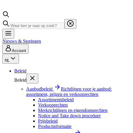
Nieuws & Storingen
Account
NL
Beleid
Beleid
Aanbodbeleid
Richtlijnen voor je aanbod:
assortiment, prijzen en verkooprechten
Assortimentsbeleid
Verkooprechten
Merkrichtlijnen en eigendomsrechten
Notice and Take down procedure
Prijsbeleid
Productinformatie