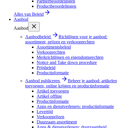
Partnerbeoordelingen
Productbeoordelingen
Alles van
Beleid
Aanbod
Aanbod
Aanbodbeleid
Richtlijnen voor je aanbod:
assortiment, prijzen en verkooprechten
Assortimentsbeleid
Verkooprechten
Merkrichtlijnen en eigendomsrechten
Notice and Take down procedure
Prijsbeleid
Productinformatie
Aanbod publiceren
Beheer je aanbod: artikelen
toevoegen, online krijgen en productinformatie
Artikel toevoegen
Artikel offline
Productinformatie
Apps en dienstverleners: productinformatie
Levertijd
Verkoopprijzen
Duurzaam assortiment
Apps & dienstverleners: duurzaamheid