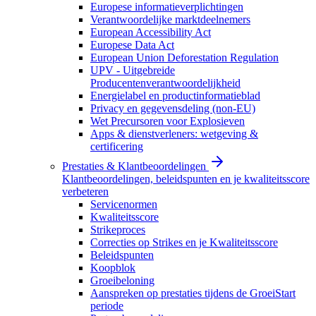
Europese informatieverplichtingen
Verantwoordelijke marktdeelnemers
European Accessibility Act
Europese Data Act
European Union Deforestation Regulation
UPV - Uitgebreide
Producentenverantwoordelijkheid
Energielabel en productinformatieblad
Privacy en gegevensdeling (non-EU)
Wet Precursoren voor Explosieven
Apps & dienstverleners: wetgeving &
certificering
Prestaties & Klantbeoordelingen
Klantbeoordelingen, beleidspunten en je kwaliteitsscore
verbeteren
Servicenormen
Kwaliteitsscore
Strikeproces
Correcties op Strikes en je Kwaliteitsscore
Beleidspunten
Koopblok
Groeibeloning
Aanspreken op prestaties tijdens de GroeiStart
periode