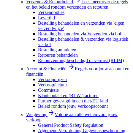
Verzend- & Retourbeleid
Lees meer over de regels
en het beleid rondom verzenden en retouren
Verzendopties
Levertijd
Bestelling behandelen en verzenden via 'eigen
verzendwijze'
Bestelling behandelen via Verzenden via bol
Bestelling behandelen & verzenden via logistiek
via bol
Bestelling annuleren
Retouren behandelen
Retourzending beschadigd of vermist (RLIM)
Account & Financiën
Regels voor jouw account en
financiën
Verkoopprijzen
Verkoopfactuur
Commissie
Klantcontact en (BTW-)facturen
Partner gevestigd in een niet-EU land
Beleid rondom jouw verkoopaccount
Wetgeving
Voldoe aan alle wetten voor jouw
verkoop
General Product Safety Regulation
Algemene Verordening Gegevensbescherming