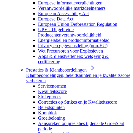
Europese informatieverplichtingen
Verantwoordelijke marktdeelnemers
European Accessibility Act
Europese Data Act
European Union Deforestation Regulation
UPV - Uitgebreide
Producentenverantwoordelijkheid
Energielabel en productinformatieblad
Privacy en gegevensdeling (non-EU)
Wet Precursoren voor Explosieven
Apps & dienstverleners: wetgeving &
certificering
Prestaties & Klantbeoordelingen
Klantbeoordelingen, beleidspunten en je kwaliteitsscore
verbeteren
Servicenormen
Kwaliteitsscore
Strikeproces
Correcties op Strikes en je Kwaliteitsscore
Beleidspunten
Koopblok
Groeibeloning
Aanspreken op prestaties tijdens de GroeiStart
periode