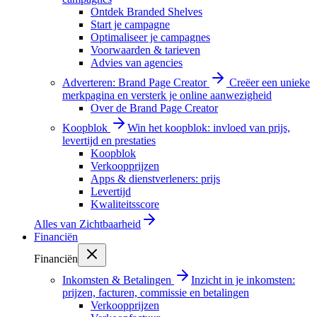
Ontdek Branded Shelves
Start je campagne
Optimaliseer je campagnes
Voorwaarden & tarieven
Advies van agencies
Adverteren: Brand Page Creator
Creëer een unieke
merkpagina en versterk je online aanwezigheid
Over de Brand Page Creator
Koopblok
Win het koopblok: invloed van prijs,
levertijd en prestaties
Koopblok
Verkoopprijzen
Apps & dienstverleners: prijs
Levertijd
Kwaliteitsscore
Alles van
Zichtbaarheid
Financiën
Financiën
Inkomsten & Betalingen
Inzicht in je inkomsten:
prijzen, facturen, commissie en betalingen
Verkoopprijzen