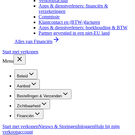
Verkoopfactuur
Apps & dienstverleners: financiën &
verzekeringen
Commissie
Klantcontact en (BTW-)facturen
Apps & dienstverleners: boekhouding & BTW
Partner gevestigd in een niet-EU land
Alles van
Financiën
Start met verkopen
Menu
Beleid
Aanbod
Bestellingen & Verzenden
Zichtbaarheid
Financiën
Start met verkopen
Nieuws & Storingen
Inloggen
Hulp bij mijn
verkoopaccount