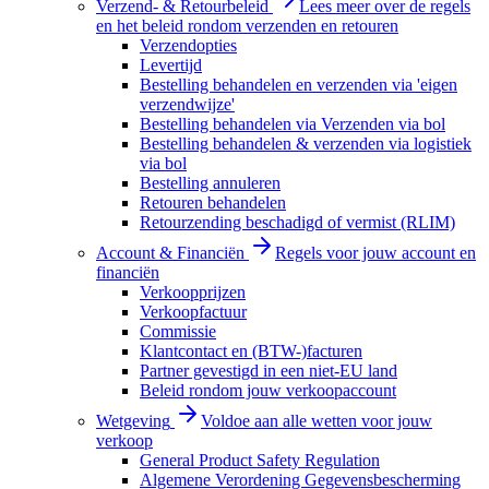
Verzend- & Retourbeleid
Lees meer over de regels
en het beleid rondom verzenden en retouren
Verzendopties
Levertijd
Bestelling behandelen en verzenden via 'eigen
verzendwijze'
Bestelling behandelen via Verzenden via bol
Bestelling behandelen & verzenden via logistiek
via bol
Bestelling annuleren
Retouren behandelen
Retourzending beschadigd of vermist (RLIM)
Account & Financiën
Regels voor jouw account en
financiën
Verkoopprijzen
Verkoopfactuur
Commissie
Klantcontact en (BTW-)facturen
Partner gevestigd in een niet-EU land
Beleid rondom jouw verkoopaccount
Wetgeving
Voldoe aan alle wetten voor jouw
verkoop
General Product Safety Regulation
Algemene Verordening Gegevensbescherming