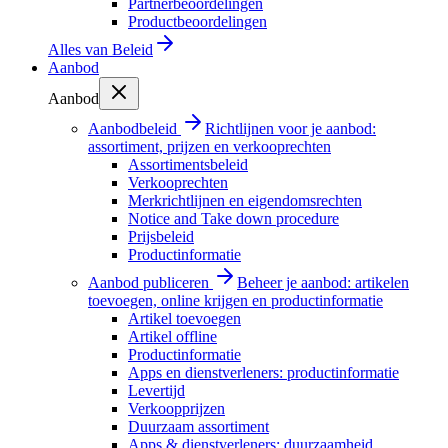
Partnerbeoordelingen
Productbeoordelingen
Alles van
Beleid
Aanbod
Aanbod
Aanbodbeleid
Richtlijnen voor je aanbod:
assortiment, prijzen en verkooprechten
Assortimentsbeleid
Verkooprechten
Merkrichtlijnen en eigendomsrechten
Notice and Take down procedure
Prijsbeleid
Productinformatie
Aanbod publiceren
Beheer je aanbod: artikelen
toevoegen, online krijgen en productinformatie
Artikel toevoegen
Artikel offline
Productinformatie
Apps en dienstverleners: productinformatie
Levertijd
Verkoopprijzen
Duurzaam assortiment
Apps & dienstverleners: duurzaamheid