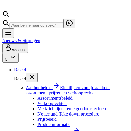
Nieuws & Storingen
Account
NL
Beleid
Beleid
Aanbodbeleid
Richtlijnen voor je aanbod:
assortiment, prijzen en verkooprechten
Assortimentsbeleid
Verkooprechten
Merkrichtlijnen en eigendomsrechten
Notice and Take down procedure
Prijsbeleid
Productinformatie