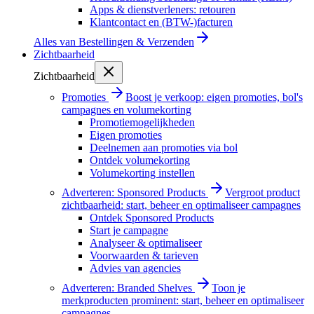
Apps & dienstverleners: retouren
Klantcontact en (BTW-)facturen
Alles van
Bestellingen & Verzenden
Zichtbaarheid
Zichtbaarheid
Promoties
Boost je verkoop: eigen promoties, bol's
campagnes en volumekorting
Promotiemogelijkheden
Eigen promoties
Deelnemen aan promoties via bol
Ontdek volumekorting
Volumekorting instellen
Adverteren: Sponsored Products
Vergroot product
zichtbaarheid: start, beheer en optimaliseer campagnes
Ontdek Sponsored Products
Start je campagne
Analyseer & optimaliseer
Voorwaarden & tarieven
Advies van agencies
Adverteren: Branded Shelves
Toon je
merkproducten prominent: start, beheer en optimaliseer
campagnes