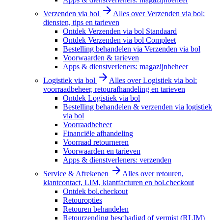
Verzenden via bol
Alles over Verzenden via bol:
diensten, tips en tarieven
Ontdek Verzenden via bol Standaard
Ontdek Verzenden via bol Compleet
Bestelling behandelen via Verzenden via bol
Voorwaarden & tarieven
Apps & dienstverleners: magazijnbeheer
Logistiek via bol
Alles over Logistiek via bol:
voorraadbeheer, retourafhandeling en tarieven
Ontdek Logistiek via bol
Bestelling behandelen & verzenden via logistiek
via bol
Voorraadbeheer
Financiële afhandeling
Voorraad retourneren
Voorwaarden en tarieven
Apps & dienstverleners: verzenden
Service & Afrekenen
Alles over retouren,
klantcontact, LIM, klantfacturen en bol.checkout
Ontdek bol.checkout
Retouropties
Retouren behandelen
Retourzending beschadigd of vermist (RLIM)