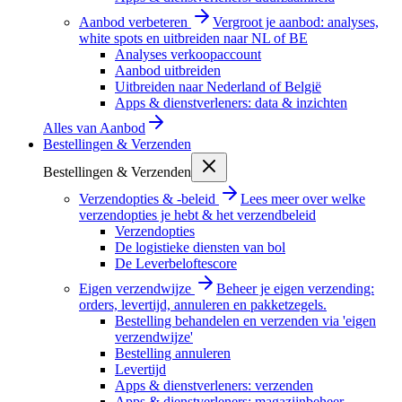
Aanbod verbeteren
Vergroot je aanbod: analyses,
white spots en uitbreiden naar NL of BE
Analyses verkoopaccount
Aanbod uitbreiden
Uitbreiden naar Nederland of België
Apps & dienstverleners: data & inzichten
Alles van
Aanbod
Bestellingen & Verzenden
Bestellingen & Verzenden
Verzendopties & -beleid
Lees meer over welke
verzendopties je hebt & het verzendbeleid
Verzendopties
De logistieke diensten van bol
De Leverbeloftescore
Eigen verzendwijze
Beheer je eigen verzending:
orders, levertijd, annuleren en pakketzegels.
Bestelling behandelen en verzenden via 'eigen
verzendwijze'
Bestelling annuleren
Levertijd
Apps & dienstverleners: verzenden
Apps & dienstverleners: magazijnbeheer