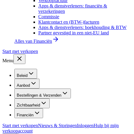
Verkoopfactuur
Apps & dienstverleners: financiën &
verzekeringen
Commissie
Klantcontact en (BTW-)facturen
Apps & dienstverleners: boekhouding & BTW
Partner gevestigd in een niet-EU land
Alles van
Financiën
Start met verkopen
Menu
Beleid
Aanbod
Bestellingen & Verzenden
Zichtbaarheid
Financiën
Start met verkopen
Nieuws & Storingen
Inloggen
Hulp bij mijn
verkoopaccount