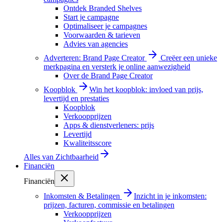
Ontdek Branded Shelves
Start je campagne
Optimaliseer je campagnes
Voorwaarden & tarieven
Advies van agencies
Adverteren: Brand Page Creator
Creëer een unieke
merkpagina en versterk je online aanwezigheid
Over de Brand Page Creator
Koopblok
Win het koopblok: invloed van prijs,
levertijd en prestaties
Koopblok
Verkoopprijzen
Apps & dienstverleners: prijs
Levertijd
Kwaliteitsscore
Alles van
Zichtbaarheid
Financiën
Financiën
Inkomsten & Betalingen
Inzicht in je inkomsten:
prijzen, facturen, commissie en betalingen
Verkoopprijzen