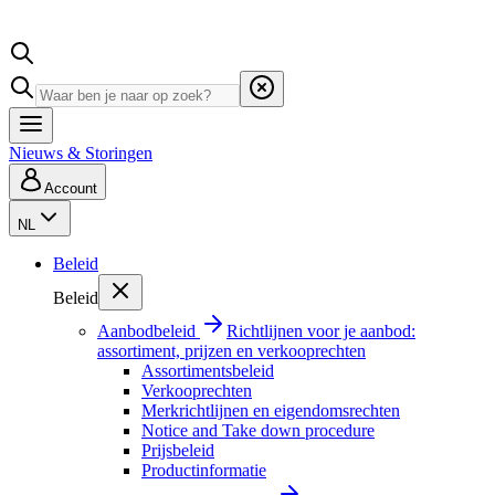
Nieuws & Storingen
Account
NL
Beleid
Beleid
Aanbodbeleid
Richtlijnen voor je aanbod:
assortiment, prijzen en verkooprechten
Assortimentsbeleid
Verkooprechten
Merkrichtlijnen en eigendomsrechten
Notice and Take down procedure
Prijsbeleid
Productinformatie