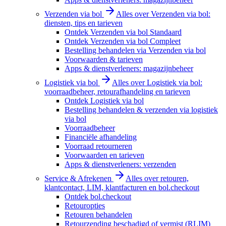
Verzenden via bol
Alles over Verzenden via bol:
diensten, tips en tarieven
Ontdek Verzenden via bol Standaard
Ontdek Verzenden via bol Compleet
Bestelling behandelen via Verzenden via bol
Voorwaarden & tarieven
Apps & dienstverleners: magazijnbeheer
Logistiek via bol
Alles over Logistiek via bol:
voorraadbeheer, retourafhandeling en tarieven
Ontdek Logistiek via bol
Bestelling behandelen & verzenden via logistiek
via bol
Voorraadbeheer
Financiële afhandeling
Voorraad retourneren
Voorwaarden en tarieven
Apps & dienstverleners: verzenden
Service & Afrekenen
Alles over retouren,
klantcontact, LIM, klantfacturen en bol.checkout
Ontdek bol.checkout
Retouropties
Retouren behandelen
Retourzending beschadigd of vermist (RLIM)