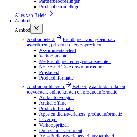
Partnerbeoordelingen
Productbeoordelingen
Alles van
Beleid
Aanbod
Aanbod
Aanbodbeleid
Richtlijnen voor je aanbod:
assortiment, prijzen en verkooprechten
Assortimentsbeleid
Verkooprechten
Merkrichtlijnen en eigendomsrechten
Notice and Take down procedure
Prijsbeleid
Productinformatie
Aanbod publiceren
Beheer je aanbod: artikelen
toevoegen, online krijgen en productinformatie
Artikel toevoegen
Artikel offline
Productinformatie
Apps en dienstverleners: productinformatie
Levertijd
Verkoopprijzen
Duurzaam assortiment
Apps & dienstverleners: duurzaamheid