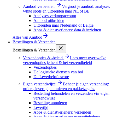
Aanbod verbeteren
Vergroot je aanbod: analyses,
white spots en uitbreiden naar NL of BE
Analyses verkoopaccount
Aanbod uitbreiden
Uitbreiden naar Nederland of België
Apps & dienstverleners: data & inzichten
Alles van
Aanbod
Bestellingen & Verzenden
Bestellingen & Verzenden
Verzendopties & -beleid
Lees meer over welke
verzendopties je hebt & het verzendbeleid
Verzendopties
De logistieke diensten van bol
De Leverbeloftescore
Eigen verzendwijze
Beheer je eigen verzending:
orders, levertijd, annuleren en pakketzegels.
Bestelling behandelen en verzenden via 'eigen
verzendwijze'
Bestelling annuleren
Levertijd
Apps & dienstverleners: verzenden
Apps & dienstverleners: magazijnbeheer