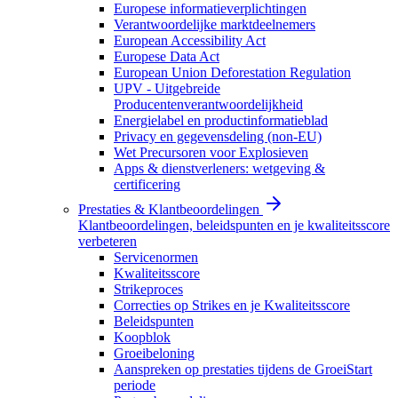
Europese informatieverplichtingen
Verantwoordelijke marktdeelnemers
European Accessibility Act
Europese Data Act
European Union Deforestation Regulation
UPV - Uitgebreide
Producentenverantwoordelijkheid
Energielabel en productinformatieblad
Privacy en gegevensdeling (non-EU)
Wet Precursoren voor Explosieven
Apps & dienstverleners: wetgeving &
certificering
Prestaties & Klantbeoordelingen
Klantbeoordelingen, beleidspunten en je kwaliteitsscore
verbeteren
Servicenormen
Kwaliteitsscore
Strikeproces
Correcties op Strikes en je Kwaliteitsscore
Beleidspunten
Koopblok
Groeibeloning
Aanspreken op prestaties tijdens de GroeiStart
periode