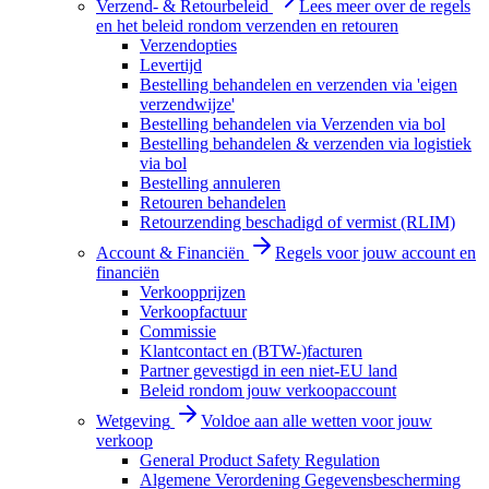
Verzend- & Retourbeleid
Lees meer over de regels
en het beleid rondom verzenden en retouren
Verzendopties
Levertijd
Bestelling behandelen en verzenden via 'eigen
verzendwijze'
Bestelling behandelen via Verzenden via bol
Bestelling behandelen & verzenden via logistiek
via bol
Bestelling annuleren
Retouren behandelen
Retourzending beschadigd of vermist (RLIM)
Account & Financiën
Regels voor jouw account en
financiën
Verkoopprijzen
Verkoopfactuur
Commissie
Klantcontact en (BTW-)facturen
Partner gevestigd in een niet-EU land
Beleid rondom jouw verkoopaccount
Wetgeving
Voldoe aan alle wetten voor jouw
verkoop
General Product Safety Regulation
Algemene Verordening Gegevensbescherming