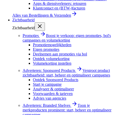
Apps & dienstverleners: retouren
Klantcontact en (BTW-)facturen
Alles van
Bestellingen & Verzenden
Zichtbaarheid
Zichtbaarheid
Promoties
Boost je verkoop: eigen promoties, bol's
campagnes en volumekorting
Promotiemogelijkheden
Eigen promoties
Deelnemen aan promoties via bol
Ontdek volumekorting
Volumekorting instellen
Adverteren: Sponsored Products
Vergroot product
zichtbaarheid: start, beheer en optimaliseer campagnes
Ontdek Sponsored Products
Start je campagne
Analyseer & optimaliseer
Voorwaarden & tarieven
Advies van agencies
Adverteren: Branded Shelves
Toon je
merkproducten prominent: start, beheer en optimaliseer
campagnes