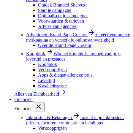
Ontdek Branded Shelves
Start je campagne
Optimaliseer je campagnes
Voorwaarden & tarieven
Advies van agencies
Adverteren: Brand Page Creator
Creëer een unieke
merkpagina en versterk je online aanwezigheid
Over de Brand Page Creator
Koopblok
Win het koopblok: invloed van prijs,
levertijd en prestaties
Koopblok
Verkoopprijzen
Apps & dienstverleners: prijs
Levertijd
Kwaliteitsscore
Alles van
Zichtbaarheid
Financiën
Financiën
Inkomsten & Betalingen
Inzicht in je inkomsten:
prijzen, facturen, commissie en betalingen
Verkoopprijzen