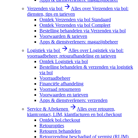
Verzenden via bol
Alles over Verzenden via bol:
diensten, tips en tarieven
Ontdek Verzenden via bol Standaard
Ontdek Verzenden via bol Compleet
Bestelling behandelen via Verzenden via bol
Voorwaarden & tarieven
Apps & dienstverleners: magazijnbeheer
Logistiek via bol
Alles over Logistiek via bol:
voorraadbeheer, retourafhandeling en tarieven
Ontdek Logistiek via bol
Bestelling behandelen & verzenden via logistiek
via bol
Voorraadbeheer
Financiële afhandeling
Voorraad retourneren
Voorwaarden en tarieven
Apps & dienstverleners: verzenden
Service & Afrekenen
Alles over retouren,
klantcontact, LIM, klantfacturen en bol.checkout
Ontdek bol.checkout
Retouropties
Retouren behandelen
Retourzending beschadigd of vermist (RLIM)