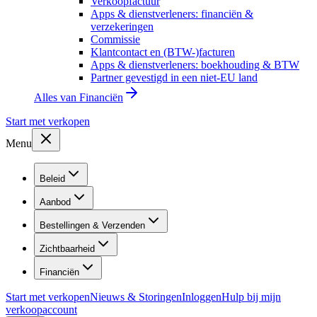
Verkoopfactuur
Apps & dienstverleners: financiën &
verzekeringen
Commissie
Klantcontact en (BTW-)facturen
Apps & dienstverleners: boekhouding & BTW
Partner gevestigd in een niet-EU land
Alles van
Financiën
Start met verkopen
Menu
Beleid
Aanbod
Bestellingen & Verzenden
Zichtbaarheid
Financiën
Start met verkopen
Nieuws & Storingen
Inloggen
Hulp bij mijn
verkoopaccount