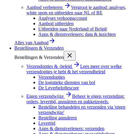
Aanbod verbeteren
Vergroot je aanbod: analyses,
white spots en uitbreiden naar NL of BE
Analyses verkoopaccount
Aanbod uitbreiden
Uitbreiden naar Nederland of België
Apps & dienstverleners: data & inzichten
Alles van
Aanbod
Bestellingen & Verzenden
Bestellingen & Verzenden
Verzendopties & -beleid
Lees meer over welke
verzendopties je hebt & het verzendbeleid
Verzendopties
De logistieke diensten van bol
De Leverbeloftescore
Eigen verzendwijze
Beheer je eigen verzending:
orders, levertijd, annuleren en pakketzegels.
Bestelling behandelen en verzenden via 'eigen
verzendwijze'
Bestelling annuleren
Levertijd
Apps & dienstverleners: verzenden
Apps & dienstverleners: magazijnbeheer