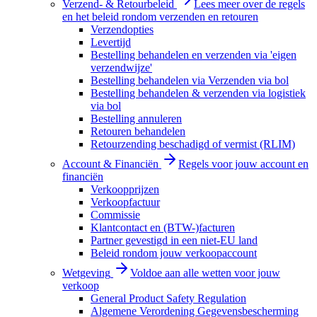
Verzend- & Retourbeleid
Lees meer over de regels
en het beleid rondom verzenden en retouren
Verzendopties
Levertijd
Bestelling behandelen en verzenden via 'eigen
verzendwijze'
Bestelling behandelen via Verzenden via bol
Bestelling behandelen & verzenden via logistiek
via bol
Bestelling annuleren
Retouren behandelen
Retourzending beschadigd of vermist (RLIM)
Account & Financiën
Regels voor jouw account en
financiën
Verkoopprijzen
Verkoopfactuur
Commissie
Klantcontact en (BTW-)facturen
Partner gevestigd in een niet-EU land
Beleid rondom jouw verkoopaccount
Wetgeving
Voldoe aan alle wetten voor jouw
verkoop
General Product Safety Regulation
Algemene Verordening Gegevensbescherming