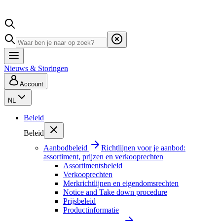
Nieuws & Storingen
Account
NL
Beleid
Beleid
Aanbodbeleid
Richtlijnen voor je aanbod:
assortiment, prijzen en verkooprechten
Assortimentsbeleid
Verkooprechten
Merkrichtlijnen en eigendomsrechten
Notice and Take down procedure
Prijsbeleid
Productinformatie