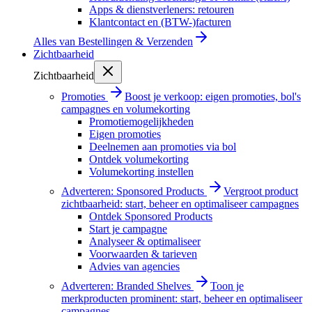
Apps & dienstverleners: retouren
Klantcontact en (BTW-)facturen
Alles van
Bestellingen & Verzenden
Zichtbaarheid
Zichtbaarheid
Promoties
Boost je verkoop: eigen promoties, bol's
campagnes en volumekorting
Promotiemogelijkheden
Eigen promoties
Deelnemen aan promoties via bol
Ontdek volumekorting
Volumekorting instellen
Adverteren: Sponsored Products
Vergroot product
zichtbaarheid: start, beheer en optimaliseer campagnes
Ontdek Sponsored Products
Start je campagne
Analyseer & optimaliseer
Voorwaarden & tarieven
Advies van agencies
Adverteren: Branded Shelves
Toon je
merkproducten prominent: start, beheer en optimaliseer
campagnes