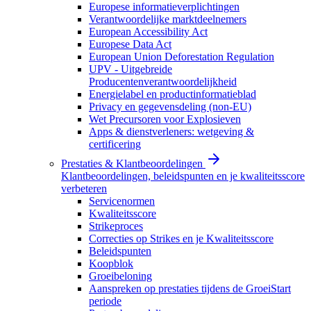
Europese informatieverplichtingen
Verantwoordelijke marktdeelnemers
European Accessibility Act
Europese Data Act
European Union Deforestation Regulation
UPV - Uitgebreide
Producentenverantwoordelijkheid
Energielabel en productinformatieblad
Privacy en gegevensdeling (non-EU)
Wet Precursoren voor Explosieven
Apps & dienstverleners: wetgeving &
certificering
Prestaties & Klantbeoordelingen
Klantbeoordelingen, beleidspunten en je kwaliteitsscore
verbeteren
Servicenormen
Kwaliteitsscore
Strikeproces
Correcties op Strikes en je Kwaliteitsscore
Beleidspunten
Koopblok
Groeibeloning
Aanspreken op prestaties tijdens de GroeiStart
periode