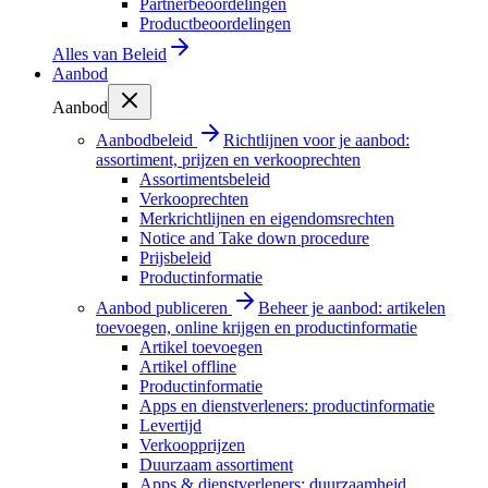
Partnerbeoordelingen
Productbeoordelingen
Alles van
Beleid
Aanbod
Aanbod
Aanbodbeleid
Richtlijnen voor je aanbod:
assortiment, prijzen en verkooprechten
Assortimentsbeleid
Verkooprechten
Merkrichtlijnen en eigendomsrechten
Notice and Take down procedure
Prijsbeleid
Productinformatie
Aanbod publiceren
Beheer je aanbod: artikelen
toevoegen, online krijgen en productinformatie
Artikel toevoegen
Artikel offline
Productinformatie
Apps en dienstverleners: productinformatie
Levertijd
Verkoopprijzen
Duurzaam assortiment
Apps & dienstverleners: duurzaamheid